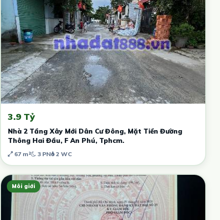
3.9 Tỷ
Nhà 2 Tầng Xây Mới Dân Cư Đông, Mặt Tiền Đường
Thông Hai Đầu, F An Phú, Tphcm.
67 m²
3 PN
2 WC
Môi giới