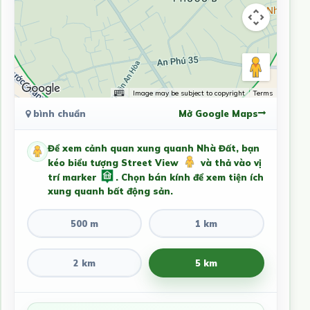
Image may be subject to copyright
Terms
bình chuẩn
Mở Google Maps
Để xem cảnh quan xung quanh Nhà Đất, bạn
kéo biểu tượng Street View
và thả vào vị
trí marker
. Chọn bán kính để xem tiện ích
xung quanh bất động sản.
500 m
1 km
2 km
5 km