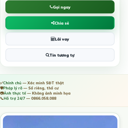
Gọi ngay
Chia sẻ
Lãi vay
Tin tương tự
✅
Chính chủ
— Xác minh SĐT thật
🛡️
Pháp lý rõ
— Sổ riêng, thổ cư
📷
Ảnh thực tế
— Không ảnh minh họa
📞
Hỗ trợ 24/7
— 0866.058.088