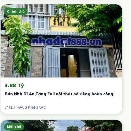
Chính chủ
3.88 Tỷ
Bán Nhà Dĩ An,Tặng Full nội thất,sổ riêng hoàn công.
61.4 m²
2 PN
2 WC
Môi giới