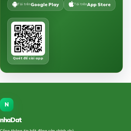
Google Play
App Store
Tải trên
Tải trên
Quét để cài app
N
nhaDat
888
Cổng thông tin bất động sản chính chủ.