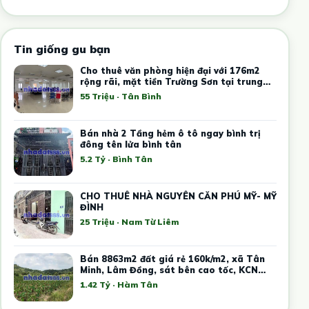
Tin giống gu bạn
Cho thuê văn phòng hiện đại với 176m2
rộng rãi, mặt tiền Trường Sơn tại trung
tâm Tân Bình
55 Triệu · Tân Bình
Bán nhà 2 Tầng hẻm ô tô ngay bình trị
đông tên lửa bình tân
5.2 Tỷ · Bình Tân
CHO THUÊ NHÀ NGUYÊN CĂN PHÚ MỸ- MỸ
ĐÌNH
25 Triệu · Nam Từ Liêm
Bán 8863m2 đất giá rẻ 160k/m2, xã Tân
Minh, Lâm Đồng, sát bên cao tốc, KCN
Tân Đức Sonadezi
1.42 Tỷ · Hàm Tân