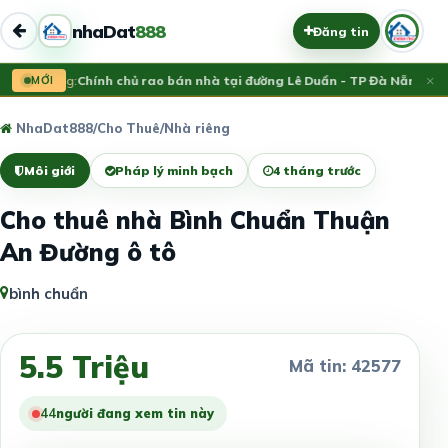
nhaDat
888
Đăng tin
×
Vừa đăng:
MỚI
Chính chủ rao bán nhà tại đường Lê Duẩn - TP Đà Nẵng; DT 
NhaDat888
/
Cho Thuê
/
Nhà riêng
Môi giới
Pháp lý minh bạch
4 tháng trước
Cho thuê nhà Bình Chuẩn Thuận
An Đường ô tô
bình chuẩn
5.5 Triệu
Mã tin: 42577
42
người đang xem tin này