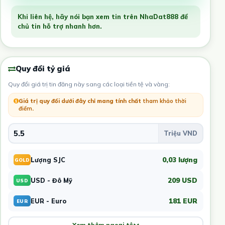
Khi liên hệ, hãy nói bạn xem tin trên NhaDat888 để
chủ tin hỗ trợ nhanh hơn.
Quy đổi tỷ giá
Quy đổi giá trị tin đăng này sang các loại tiền tệ và vàng:
Giá trị quy đổi dưới đây chỉ mang tính chất
tham khảo thời
điểm
.
0,03 lượng
Lượng SJC
GOLD
209 USD
USD - Đô Mỹ
USD
181 EUR
EUR - Euro
EUR
Xem thêm ngoại tệ