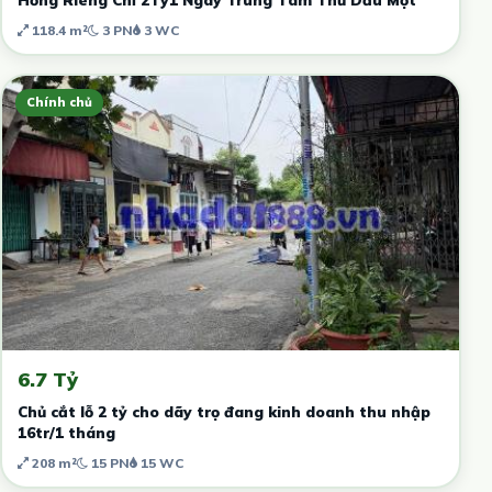
118.4 m²
3 PN
3 WC
Chính chủ
6.7 Tỷ
Chủ cắt lỗ 2 tỷ cho dãy trọ đang kinh doanh thu nhập
16tr/1 tháng
208 m²
15 PN
15 WC