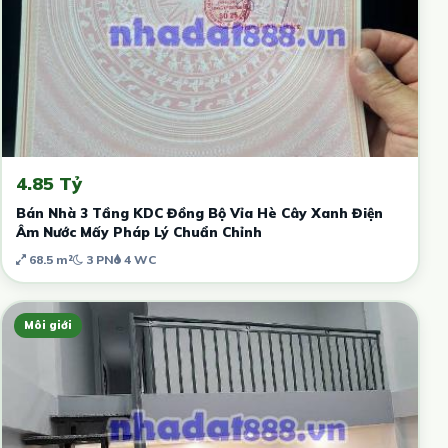
4.85 Tỷ
Bán Nhà 3 Tầng KDC Đồng Bộ Vỉa Hè Cây Xanh Điện
Âm Nước Mấy Pháp Lý Chuẩn Chỉnh
68.5 m²
3 PN
4 WC
Môi giới