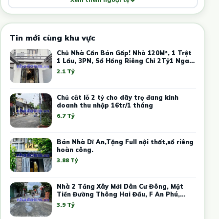
Tin mới cùng khu vực
Chủ Nhà Cần Bán Gấp! Nhà 120M², 1 Trệt
1 Lầu, 3PN, Sổ Hồng Riêng Chỉ 2Tỷ1 Ngay
Trung Tâm Thủ Dầu Một
2.1 Tỷ
Chủ cắt lỗ 2 tỷ cho dãy trọ đang kinh
doanh thu nhập 16tr/1 tháng
6.7 Tỷ
Bán Nhà Dĩ An,Tặng Full nội thất,sổ riêng
hoàn công.
3.88 Tỷ
Nhà 2 Tầng Xây Mới Dân Cư Đông, Mặt
Tiền Đường Thông Hai Đầu, F An Phú,
Tphcm.
3.9 Tỷ