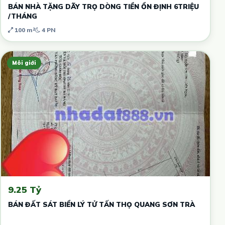
BÁN NHÀ TẶNG DÃY TRỌ DÒNG TIỀN ỔN ĐỊNH 6TRIỆU
/THÁNG
100 m²
4 PN
Môi giới
9.25 Tỷ
BÁN ĐẤT SÁT BIỂN LÝ TỬ TẤN THỌ QUANG SƠN TRÀ