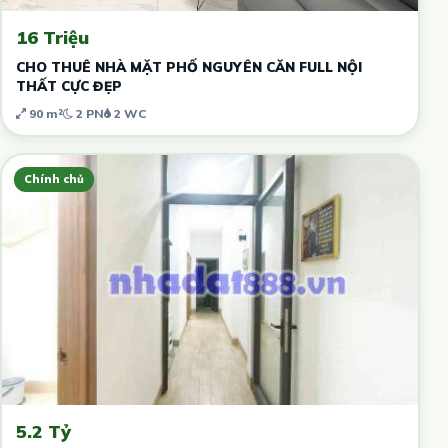
16 Triệu
CHO THUÊ NHÀ MẶT PHỐ NGUYÊN CĂN FULL NỘI
THẤT CỰC ĐẸP
90 m²
2 PN
2 WC
Chính chủ
5.2 Tỷ