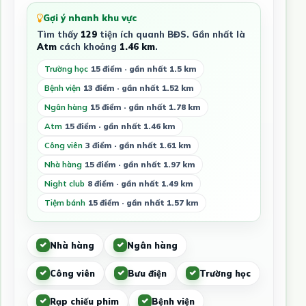
Gợi ý nhanh khu vực
Tìm thấy
129
tiện ích quanh BĐS. Gần nhất là
Atm
cách khoảng
1.46 km
.
Trường học
15 điểm · gần nhất 1.5 km
Bệnh viện
13 điểm · gần nhất 1.52 km
Ngân hàng
15 điểm · gần nhất 1.78 km
Atm
15 điểm · gần nhất 1.46 km
Công viên
3 điểm · gần nhất 1.61 km
Nhà hàng
15 điểm · gần nhất 1.97 km
Night club
8 điểm · gần nhất 1.49 km
Tiệm bánh
15 điểm · gần nhất 1.57 km
Nhà hàng
Ngân hàng
Công viên
Bưu điện
Trường học
Rạp chiếu phim
Bệnh viện