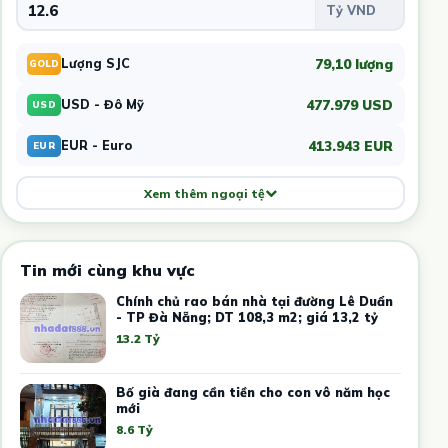
79,10 lượng
Lượng SJC
GOLD
477.979 USD
USD - Đô Mỹ
USD
413.943 EUR
EUR - Euro
EUR
Xem thêm ngoại tệ
Tin mới cùng khu vực
Chính chủ rao bán nhà tại đường Lê Duẩn
- TP Đà Nẵng; DT 108,3 m2; giá 13,2 tỷ
13.2 Tỷ
Bố già đang cần tiền cho con vô năm học
mới
8.6 Tỷ