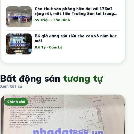
Cho thuê văn phòng hiện đại với 176m2
rộng rãi, mặt tiền Trường Sơn tại trung
tâm Tân Bình
55 Triệu · Tân Bình
Bố già đang cần tiền cho con vô năm học
mới
8.6 Tỷ · Cẩm Lệ
Bất động sản
tương tự
Xem tất cả
Chính chủ