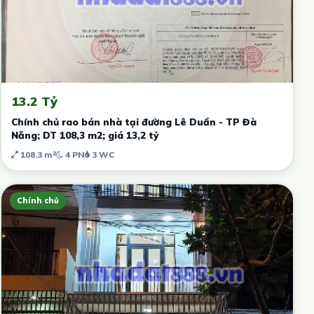
13.2 Tỷ
Chính chủ rao bán nhà tại đường Lê Duẩn - TP Đà
Nẵng; DT 108,3 m2; giá 13,2 tỷ
108.3 m²
4 PN
3 WC
Chính chủ