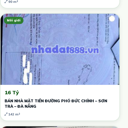
90 m²
Môi giới
16 Tỷ
BÁN NHÀ MẶT TIỀN ĐƯỜNG PHÓ ĐỨC CHÍNH – SƠN
TRÀ – ĐÀ NẴNG
142 m²