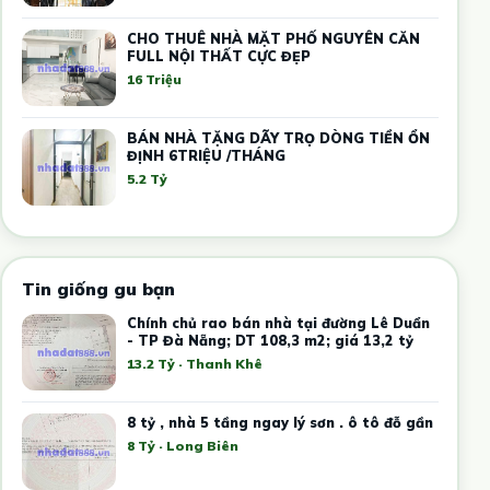
CHO THUÊ NHÀ MẶT PHỐ NGUYÊN CĂN
FULL NỘI THẤT CỰC ĐẸP
16 Triệu
BÁN NHÀ TẶNG DÃY TRỌ DÒNG TIỀN ỔN
ĐỊNH 6TRIỆU /THÁNG
5.2 Tỷ
Tin giống gu bạn
Chính chủ rao bán nhà tại đường Lê Duẩn
- TP Đà Nẵng; DT 108,3 m2; giá 13,2 tỷ
13.2 Tỷ · Thanh Khê
8 tỷ , nhà 5 tầng ngay lý sơn . ô tô đỗ gần
8 Tỷ · Long Biên