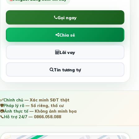
Gọi ngay
Chia sẻ
Lãi vay
Tin tương tự
✅
Chính chủ
— Xác minh SĐT thật
🛡️
Pháp lý rõ
— Sổ riêng, thổ cư
📷
Ảnh thực tế
— Không ảnh minh họa
📞
Hỗ trợ 24/7
— 0866.058.088