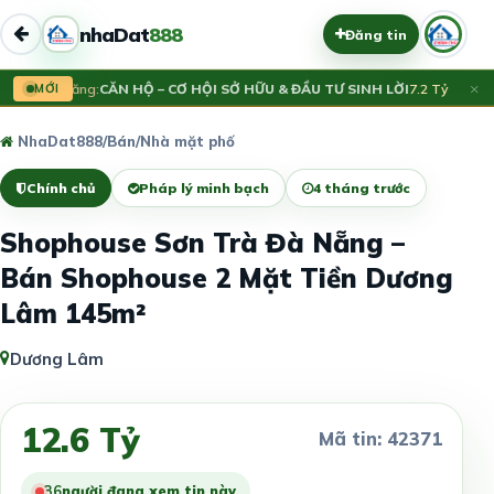
nhaDat
888
Đăng tin
×
Vừa đăng:
MỚI
CĂN HỘ – CƠ HỘI SỞ HỮU & ĐẦU TƯ SINH LỜI
7.2 Tỷ
V
NhaDat888
/
Bán
/
Nhà mặt phố
Chính chủ
Pháp lý minh bạch
4 tháng trước
Shophouse Sơn Trà Đà Nẵng –
Bán Shophouse 2 Mặt Tiền Dương
Lâm 145m²
Dương Lâm
12.6 Tỷ
Mã tin: 42371
34
người đang xem tin này