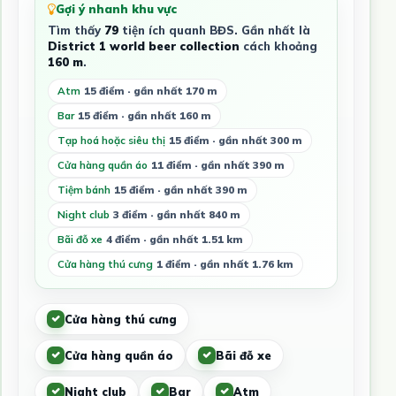
Gợi ý nhanh khu vực
Tìm thấy
79
tiện ích quanh BĐS. Gần nhất là
District 1 world beer collection
cách khoảng
160 m
.
Atm
15 điểm · gần nhất 170 m
Bar
15 điểm · gần nhất 160 m
Tạp hoá hoặc siêu thị
15 điểm · gần nhất 300 m
Cửa hàng quần áo
11 điểm · gần nhất 390 m
Tiệm bánh
15 điểm · gần nhất 390 m
Night club
3 điểm · gần nhất 840 m
Bãi đỗ xe
4 điểm · gần nhất 1.51 km
Cửa hàng thú cưng
1 điểm · gần nhất 1.76 km
Cửa hàng thú cưng
Cửa hàng quần áo
Bãi đỗ xe
Night club
Bar
Atm