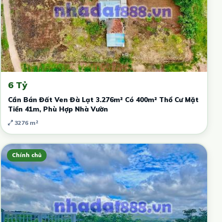
6 Tỷ
Cần Bán Đất Ven Đà Lạt 3.276m² Có 400m² Thổ Cư Mặt
Tiền 41m, Phù Hợp Nhà Vườn
3276 m²
Chính chủ