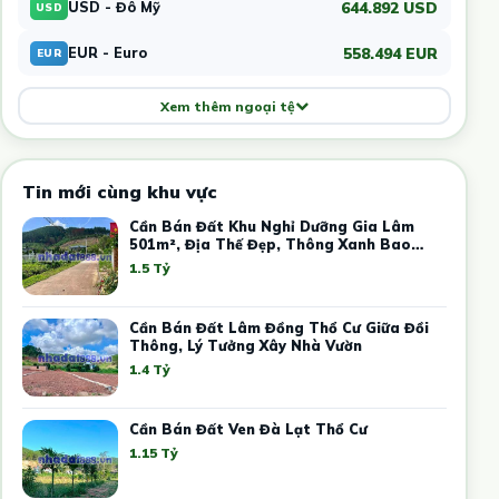
644.892 USD
USD - Đô Mỹ
USD
558.494 EUR
EUR - Euro
EUR
Xem thêm ngoại tệ
Tin mới cùng khu vực
Cần Bán Đất Khu Nghỉ Dưỡng Gia Lâm
501m², Địa Thế Đẹp, Thông Xanh Bao
Quanh
1.5 Tỷ
Cần Bán Đất Lâm Đồng Thổ Cư Giữa Đồi
Thông, Lý Tưởng Xây Nhà Vườn
1.4 Tỷ
Cần Bán Đất Ven Đà Lạt Thổ Cư
1.15 Tỷ