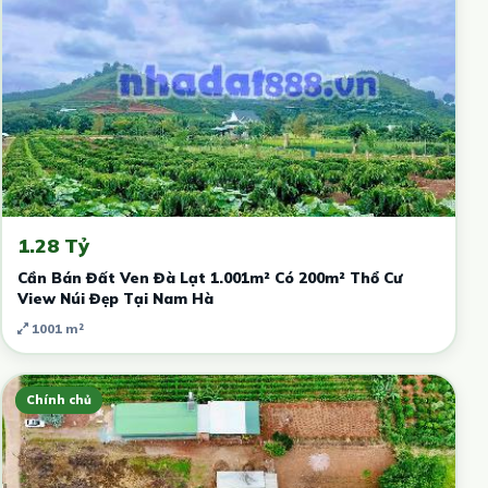
1.28 Tỷ
Cần Bán Đất Ven Đà Lạt 1.001m² Có 200m² Thổ Cư
View Núi Đẹp Tại Nam Hà
1001 m²
Chính chủ