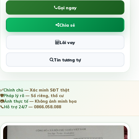
Gọi ngay
Chia sẻ
Lãi vay
Tin tương tự
✅
Chính chủ
— Xác minh SĐT thật
🛡️
Pháp lý rõ
— Sổ riêng, thổ cư
📷
Ảnh thực tế
— Không ảnh minh họa
📞
Hỗ trợ 24/7
— 0866.058.088