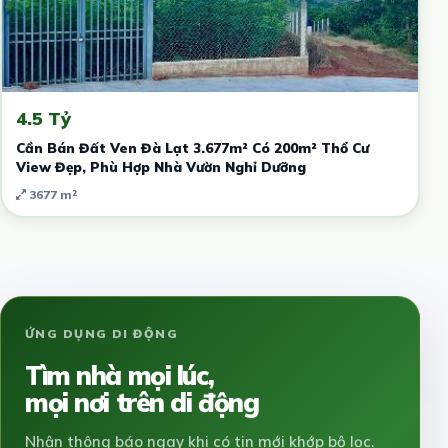
4.5 Tỷ
Cần Bán Đất Ven Đà Lạt 3.677m² Có 200m² Thổ Cư
View Đẹp, Phù Hợp Nhà Vườn Nghỉ Dưỡng
3677 m²
ỨNG DỤNG DI ĐỘNG
Tìm nhà mọi lúc,
mọi nơi trên di động
Nhận thông báo ngay khi có tin mới khớp bộ lọc.