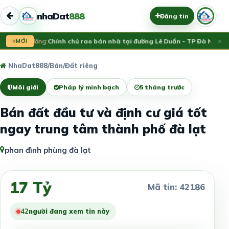
nhaDat
888
Đăng tin
×
Vừa đăng:
MỚI
Chính chủ rao bán nhà tại đường Lê Duẩn - TP Đà Nẵng; D
NhaDat888
/
Bán
/
Đất riêng
Môi giới
Pháp lý minh bạch
5 tháng trước
Bán đất đầu tư và định cư giá tốt
ngay trung tâm thành phố đà lạt
phan đình phùng đà lạt
17 Tỷ
Mã tin: 42186
42
người đang xem tin này