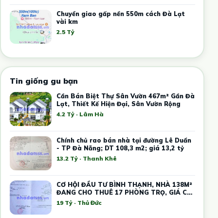
Chuyển giao gấp nền 550m cách Đà Lạt
vài km
2.5 Tỷ
Tin giống gu bạn
Cần Bán Biệt Thự Sân Vườn 467m² Gần Đà
Lạt, Thiết Kế Hiện Đại, Sân Vườn Rộng
4.2 Tỷ · Lâm Hà
Chính chủ rao bán nhà tại đường Lê Duẩn
- TP Đà Nẵng; DT 108,3 m2; giá 13,2 tỷ
13.2 Tỷ · Thanh Khê
CƠ HỘI ĐẦU TƯ BÌNH THẠNH, NHÀ 138M²
ĐANG CHO THUÊ 17 PHÒNG TRỌ, GIÁ CHỈ
19 TỶ
19 Tỷ · Thủ Đức