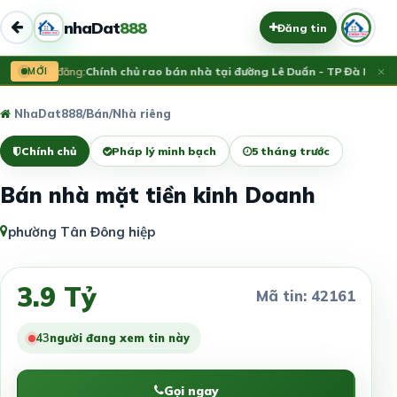
nhaDat
888
Đăng tin
×
Vừa đăng:
MỚI
Chính chủ rao bán nhà tại đường Lê Duẩn - TP Đà Nẵng; 
NhaDat888
/
Bán
/
Nhà riêng
Chính chủ
Pháp lý minh bạch
5 tháng trước
Bán nhà mặt tiền kinh Doanh
phường Tân Đông hiệp
3.9 Tỷ
Mã tin: 42161
43
người đang xem tin này
Gọi ngay