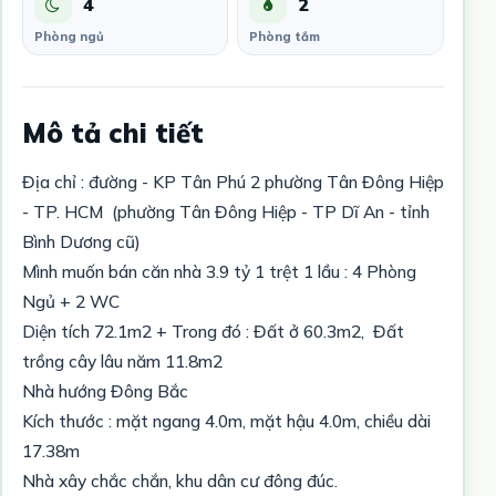
4
2
Phòng ngủ
Phòng tắm
Mô tả chi tiết
Địa chỉ : đường - KP Tân Phú 2 phường Tân Đông Hiệp
- TP. HCM (phường Tân Đông Hiệp - TP Dĩ An - tỉnh
Bình Dương cũ)
Mình muốn bán căn nhà 3.9 tỷ 1 trệt 1 lầu : 4 Phòng
Ngủ + 2 WC
Diện tích 72.1m2 + Trong đó : Đất ở 60.3m2, Đất
trồng cây lâu năm 11.8m2
Nhà hướng Đông Bắc
Kích thước : mặt ngang 4.0m, mặt hậu 4.0m, chiều dài
17.38m
Nhà xây chắc chắn, khu dân cư đông đúc.