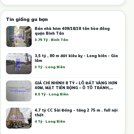
Tin giống gu bạn
Bán nhà hẻm 409/18/28 tân hòa đông
quận Bình Tân
3.75 Tỷ · Bình Tân
3,5 tỷ , 80 m đất kiêu kỵ - Long biên - Gia
lâm
3 Tỷ · Long Biên
GIÁ CHỈ NHỈNH 8 TỶ – LÔ ĐẤT VÀNG HƠN
40M, MẶT TIỀN RỘNG – Ô TÔ TRÁNH,
KINH DOANH
8.5 Tỷ · Long Biên
4.7 tỷ CC Sài Đồng - tầng 2 75 m . full nội
thất
4 Tỷ · Long Biên