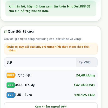
Khi liên hệ, hãy nói bạn xem tin trên NhaDat888 để
chủ tin hỗ trợ nhanh hơn.
Quy đổi tỷ giá
Quy đổi giá trị tin đăng này sang các loại tiền tệ và vàng:
Giá trị quy đổi dưới đây chỉ mang tính chất
tham khảo thời
điểm
.
24,48 lượng
Lượng SJC
GOLD
147.946 USD
USD - Đô Mỹ
USD
128.125 EUR
EUR - Euro
EUR
Xem thêm ngoại tệ