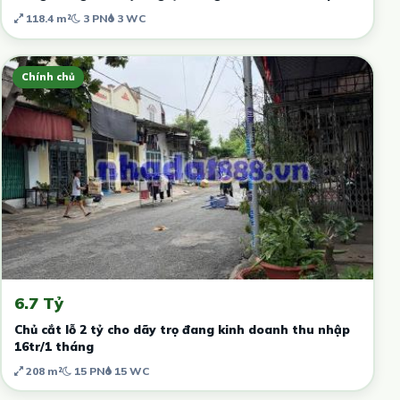
118.4 m²
3 PN
3 WC
Chính chủ
6.7 Tỷ
Chủ cắt lỗ 2 tỷ cho dãy trọ đang kinh doanh thu nhập
16tr/1 tháng
208 m²
15 PN
15 WC