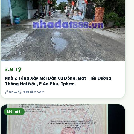
3.9 Tỷ
Nhà 2 Tầng Xây Mới Dân Cư Đông, Mặt Tiền Đường
Thông Hai Đầu, F An Phú, Tphcm.
67 m²
3 PN
2 WC
Môi giới