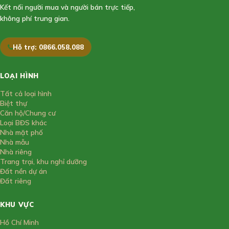
Kết nối người mua và người bán trực tiếp,
không phí trung gian.
Hỗ trợ: 0866.058.088
LOẠI HÌNH
Tất cả loại hình
Biệt thự
Căn hộ/Chung cư
Loại BĐS khác
Nhà mặt phố
Nhà mẫu
Nhà riêng
Trang trại, khu nghỉ dưỡng
Đất nền dự án
Đất riêng
KHU VỰC
Hồ Chí Minh