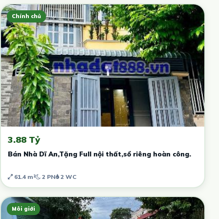
Chính chủ
3.88 Tỷ
Bán Nhà Dĩ An,Tặng Full nội thất,sổ riêng hoàn công.
61.4 m²
2 PN
2 WC
Môi giới