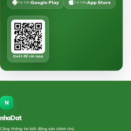
Google Play
App Store
Tải trên
Tải trên
Quét để cài app
N
nhaDat
888
Cổng thông tin bất động sản chính chủ.