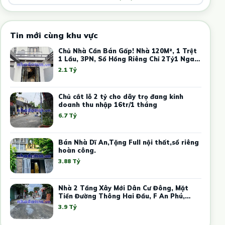
Tin mới cùng khu vực
Chủ Nhà Cần Bán Gấp! Nhà 120M², 1 Trệt
1 Lầu, 3PN, Sổ Hồng Riêng Chỉ 2Tỷ1 Ngay
Trung Tâm Thủ Dầu Một
2.1 Tỷ
Chủ cắt lỗ 2 tỷ cho dãy trọ đang kinh
doanh thu nhập 16tr/1 tháng
6.7 Tỷ
Bán Nhà Dĩ An,Tặng Full nội thất,sổ riêng
hoàn công.
3.88 Tỷ
Nhà 2 Tầng Xây Mới Dân Cư Đông, Mặt
Tiền Đường Thông Hai Đầu, F An Phú,
Tphcm.
3.9 Tỷ