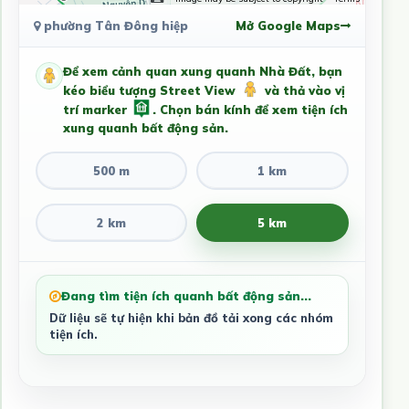
phường Tân Đông hiệp
Mở Google Maps
Để xem cảnh quan xung quanh Nhà Đất, bạn
kéo biểu tượng Street View
và thả vào vị
trí marker
. Chọn bán kính để xem tiện ích
xung quanh bất động sản.
500 m
1 km
2 km
5 km
Đang tìm tiện ích quanh bất động sản...
Dữ liệu sẽ tự hiện khi bản đồ tải xong các nhóm
tiện ích.