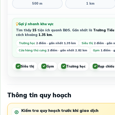
500 m
1 km
Gợi ý nhanh khu vực
Tìm thấy
15
tiện ích quanh BĐS. Gần nhất là
Trường Tiểu
cách khoảng
1.35 km
.
Trường học
2 điểm · gần nhất 1.35 km
Siêu thị
2 điểm · gần 
Cửa hàng thú cưng
2 điểm · gần nhất 2.82 km
Gym
1 điểm · 
Siêu thị
Gym
Trường học
Rạp chiếu
Thông tin quy hoạch
Kiểm tra quy hoạch trước khi giao dịch