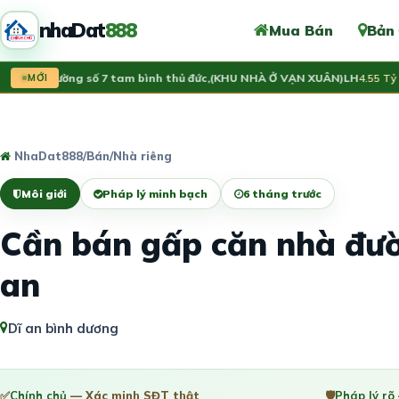
nhaDat
888
Mua Bán
Bản
ất đường số 7 tam bình thủ đức,(KHU NHÀ Ở VẠN XUÂN)LH
MỚI
4.55 Tỷ
NhaDat888
/
Bán
/
Nhà riêng
Môi giới
Pháp lý minh bạch
6 tháng trước
Cần bán gấp căn nhà đư
an
Dĩ an bình dương
✅
Chính chủ
— Xác minh SĐT thật
🛡️
Pháp lý rõ