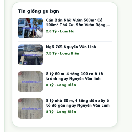
Tin giống gu bạn
Cần Bán Nhà Vườn 503m² Có
100m² Thổ Cư, Sân Vườn Rộng,
Giá Chỉ 2,6 Tỷ
2.6 Tỷ · Lâm Hà
Ngõ 765 Nguyễn Văn Linh
7.5 Tỷ · Long Biên
8 tỷ 60 m ,4 tầng 100 ra ô tô
tránh ngay Nguyễn Văn linh
8 Tỷ · Long Biên
8 tỷ nhà 60 m, 4 tầng dân xây ô
tô đỗ gần ngay Nguyễn Văn Linh
8 Tỷ · Long Biên