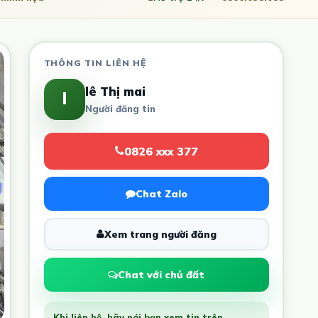
THÔNG TIN LIÊN HỆ
lê Thị mai
l
Người đăng tin
0826 xxx 377
Chat Zalo
Xem trang người đăng
Chat với chủ đất
Khi liên hệ, hãy nói bạn xem tin trên