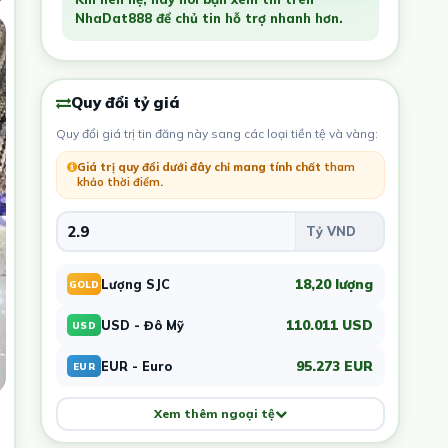
NhaDat888 để chủ tin hỗ trợ nhanh hơn.
Quy đổi tỷ giá
Quy đổi giá trị tin đăng này sang các loại tiền tệ và vàng:
Giá trị quy đổi dưới đây chỉ mang tính chất
tham
khảo thời điểm
.
18,20 lượng
Lượng SJC
GOLD
110.011 USD
USD - Đô Mỹ
USD
95.273 EUR
EUR - Euro
EUR
Xem thêm ngoại tệ