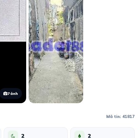
7 ảnh
Mã tin: 41817
2
2