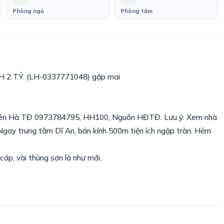
Phòng ngủ
Phòng tắm
2 TỶ. (LH-0337771048) gặp mai
hiên Hà TĐ 0973784795, HH100, Nguồn HĐTĐ. Lưu ý: Xem nhà
Ngay trung tâm Dĩ An, bán kính 500m tiện ích ngập tràn. Hẻm
p, vài thùng sơn là như mới.