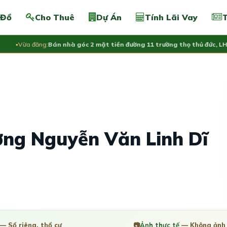
 Đồ
Cho Thuê
Dự Án
Tính Lãi Vay
T
Vừa đăng:
Bán nhà góc 2 mặt tiền đường 11 trường thọ thủ đức, LH 090
1
ờng Nguyễn Văn Linh Dĩ
— Sổ riêng, thổ cư
📷
Ảnh thực tế
— Không ảnh 