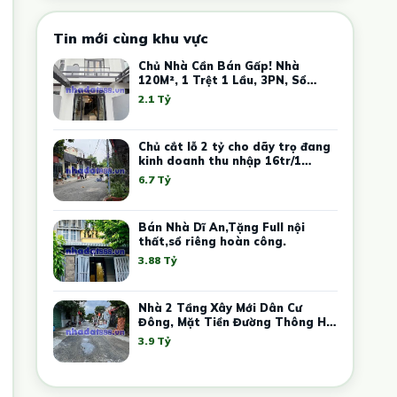
Tin mới cùng khu vực
Chủ Nhà Cần Bán Gấp! Nhà
120M², 1 Trệt 1 Lầu, 3PN, Sổ
Hồng Riêng Chỉ 2Tỷ1 Ngay Trung
2.1 Tỷ
Tâm Thủ Dầu Một
Chủ cắt lỗ 2 tỷ cho dãy trọ đang
kinh doanh thu nhập 16tr/1
tháng
6.7 Tỷ
Bán Nhà Dĩ An,Tặng Full nội
thất,sổ riêng hoàn công.
3.88 Tỷ
Nhà 2 Tầng Xây Mới Dân Cư
Đông, Mặt Tiền Đường Thông Hai
Đầu, F An Phú, Tphcm.
3.9 Tỷ