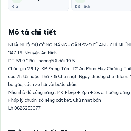
Giá
Diện tích
Mô tả chi tiết
NHÀ NHỎ ĐỦ CÔNG NĂNG - GẦN SVĐ DĨ AN - CHỈ NHỈNH 
347.16. Nguyễn An Ninh
DT-59.9 2lâù - ngang5.6 dài 10.5
Chào gia 2.9 tỷ KP Đông Tân - Dĩ An Phan Huy Chương T
sau 7h tối hoặc Thứ 7 & Chủ nhật. Ngày thường chủ đi làm. 
ba gác, cách xe hơi vài bước chân.
Nhà nhỏ đủ công năng : PK + bếp + 2pn + 2wc. Tường cứng cá
Pháp lý chuẩn, sổ riêng cất két. Chủ nhiệt bán
Lh 0826253377