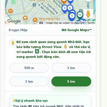
Image may be subject to copyright
Terms
ngọc Hiệp
Mở Google Maps
Để xem cảnh quan xung quanh Nhà Đất, bạn
kéo biểu tượng Street View
và thả vào vị
trí marker
. Chọn bán kính để xem tiện ích
xung quanh bất động sản.
500 m
1 km
2 km
5 km
Gợi ý nhanh khu vực
Tìm thấy
62
tiện ích quanh BĐS. Gần nhất là