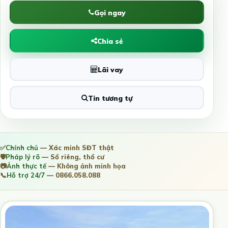
Gọi ngay
Chia sẻ
Lãi vay
Tin tương tự
✅
Chính chủ
— Xác minh SĐT thật
🛡️
Pháp lý rõ
— Sổ riêng, thổ cư
📷
Ảnh thực tế
— Không ảnh minh họa
📞
Hỗ trợ 24/7
— 0866.058.088