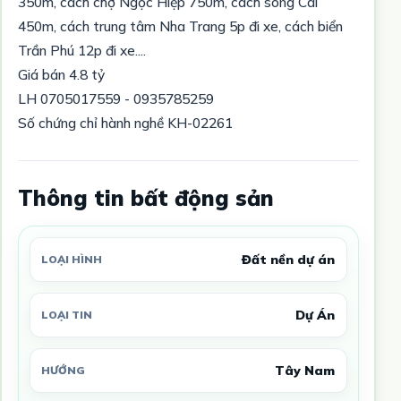
350m, cách chợ Ngọc Hiệp 750m, cách sông Cái
450m, cách trung tâm Nha Trang 5p đi xe, cách biển
Trần Phú 12p đi xe....
Giá bán 4.8 tỷ
LH 0705017559 - 0935785259
Số chứng chỉ hành nghề KH-02261
Thông tin bất động sản
Đất nền dự án
LOẠI HÌNH
Dự Án
LOẠI TIN
Tây Nam
HƯỚNG