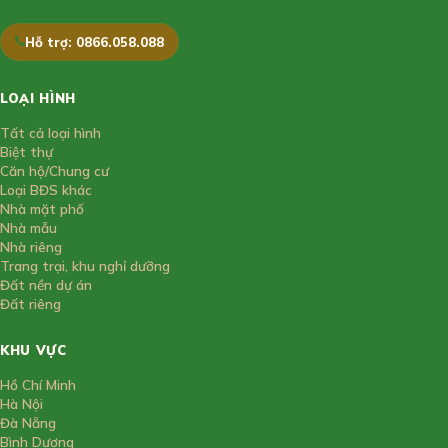
Hỗ trợ: 0866.058.088
LOẠI HÌNH
Tất cả loại hình
Biệt thự
Căn hộ/Chung cư
Loại BĐS khác
Nhà mặt phố
Nhà mẫu
Nhà riêng
Trang trại, khu nghỉ dưỡng
Đất nền dự án
Đất riêng
KHU VỰC
Hồ Chí Minh
Hà Nội
Đà Nẵng
Bình Dương