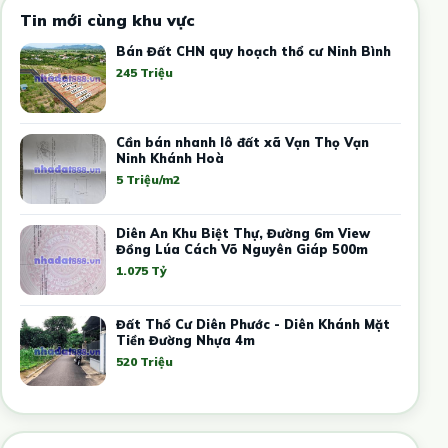
Tin mới cùng khu vực
Bán Đất CHN quy hoạch thổ cư Ninh Bình
245 Triệu
Cần bán nhanh lô đất xã Vạn Thọ Vạn
Ninh Khánh Hoà
5 Triệu/m2
Diên An Khu Biệt Thự, Đường 6m View
Đồng Lúa Cách Võ Nguyên Giáp 500m
1.075 Tỷ
Đất Thổ Cư Diên Phước - Diên Khánh Mặt
Tiền Đường Nhựa 4m
520 Triệu