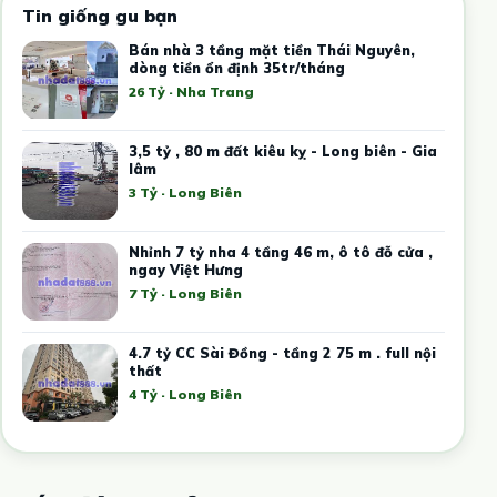
Tin giống gu bạn
Bán nhà 3 tầng mặt tiền Thái Nguyên,
dòng tiền ổn định 35tr/tháng
26 Tỷ · Nha Trang
3,5 tỷ , 80 m đất kiêu kỵ - Long biên - Gia
lâm
3 Tỷ · Long Biên
Nhỉnh 7 tỷ nha 4 tầng 46 m, ô tô đỗ cửa ,
ngay Việt Hưng
7 Tỷ · Long Biên
4.7 tỷ CC Sài Đồng - tầng 2 75 m . full nội
thất
4 Tỷ · Long Biên