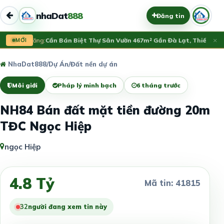
nhaDat
888
Đăng tin
×
Vừa đăng:
MỚI
Cần Bán Biệt Thự Sân Vườn 467m² Gần Đà Lạt, Thiết Kế H
NhaDat888
/
Dự Án
/
Đất nền dự án
Môi giới
Pháp lý minh bạch
6 tháng trước
NH84 Bán đất mặt tiền đường 20m
TĐC Ngọc Hiệp
ngọc Hiệp
4.8 Tỷ
Mã tin: 41815
35
người đang xem tin này