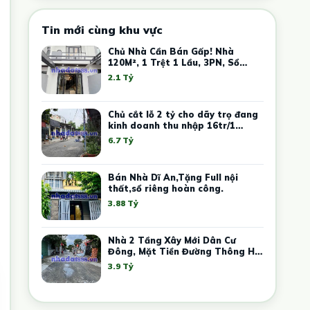
Tin mới cùng khu vực
Chủ Nhà Cần Bán Gấp! Nhà
120M², 1 Trệt 1 Lầu, 3PN, Sổ
Hồng Riêng Chỉ 2Tỷ1 Ngay Trung
2.1 Tỷ
Tâm Thủ Dầu Một
Chủ cắt lỗ 2 tỷ cho dãy trọ đang
kinh doanh thu nhập 16tr/1
tháng
6.7 Tỷ
Bán Nhà Dĩ An,Tặng Full nội
thất,sổ riêng hoàn công.
3.88 Tỷ
Nhà 2 Tầng Xây Mới Dân Cư
Đông, Mặt Tiền Đường Thông Hai
Đầu, F An Phú, Tphcm.
3.9 Tỷ