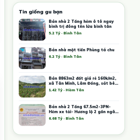
Tin giống gu bạn
Bán nhà 2 Tầng hẻm ô tô ngay
bình trị đông tên lửa bình tân
5.2 Tỷ · Bình Tân
Bán nhà mặt tiền Phùng tá chu
6.2 Tỷ · Bình Tân
Bán 8863m2 đất giá rẻ 160k/m2,
xã Tân Minh, Lâm Đồng, sát bên
cao tốc, KCN Tân Đức Sonadezi
1.42 Tỷ · Hàm Tân
Bán nhà 2 Tầng 67.5m2-3PN-
Hẻm xe tải- Hương lộ 2 gần ngã 4
xã
6.68 Tỷ · Bình Tân