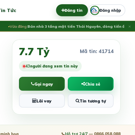
in Tức
Đăng tin
Đăng nhập
×
Vừa đăng:
Bán nhà 3 tầng mặt tiền Thái Nguyên, dòng tiền ổn định 35t
7.7 Tỷ
Mã tin: 41714
43
người đang xem tin này
Gọi ngay
Chia sẻ
Lãi vay
Tin tương tự
minh họa
📞
Hỗ trợ 24/7
— 0866.058.088