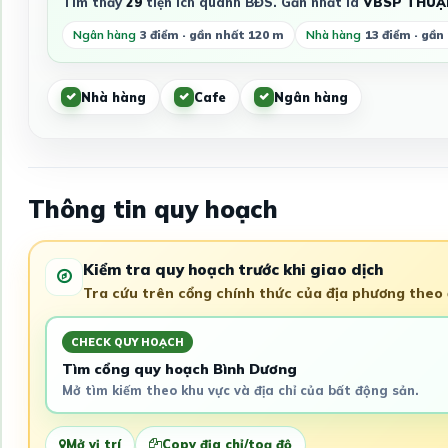
Tìm thấy
29
tiện ích quanh BĐS. Gần nhất là
VBSP THUẬ
Ngân hàng
3 điểm · gần nhất 120 m
Nhà hàng
13 điểm · gần
Nhà hàng
Cafe
Ngân hàng
Thông tin quy hoạch
Kiểm tra quy hoạch trước khi giao dịch
Tra cứu trên cổng chính thức của địa phương theo đ
CHECK QUY HOẠCH
Tìm cổng quy hoạch Bình Dương
Mở tìm kiếm theo khu vực và địa chỉ của bất động sản.
Mở vị trí
Copy địa chỉ/toạ độ