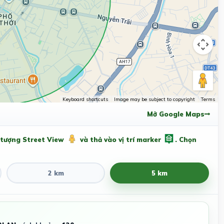
Keyboard shortcuts
Image may be subject to copyright
Terms
Mở Google Maps
 tượng Street View
và thả vào vị trí marker
. Chọn
2 km
5 km