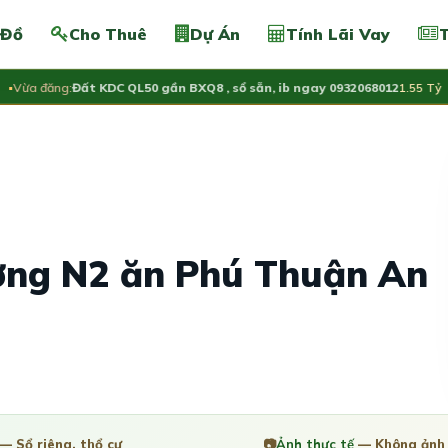
 Đồ
Cho Thuê
Dự Án
Tính Lãi Vay
T
a đăng:
Đất KDC QL50 gần BXQ8 , sổ sẵn, ib ngay 0932068012
1.55 Tỷ
ờng N2 ăn Phú Thuận An
— Sổ riêng, thổ cư
📷
Ảnh thực tế
— Không ảnh 