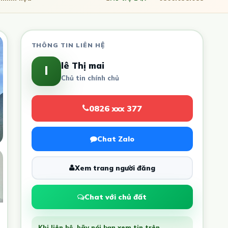
THÔNG TIN LIÊN HỆ
lê Thị mai
l
Chủ tin chính chủ
0826 xxx 377
Chat Zalo
Xem trang người đăng
Chat với chủ đất
Khi liên hệ, hãy nói bạn xem tin trên