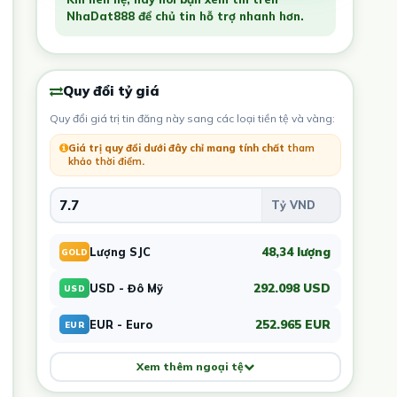
NhaDat888 để chủ tin hỗ trợ nhanh hơn.
Quy đổi tỷ giá
Quy đổi giá trị tin đăng này sang các loại tiền tệ và vàng:
Giá trị quy đổi dưới đây chỉ mang tính chất
tham
khảo thời điểm
.
48,34 lượng
Lượng SJC
GOLD
292.098 USD
USD - Đô Mỹ
USD
252.965 EUR
EUR - Euro
EUR
Xem thêm ngoại tệ