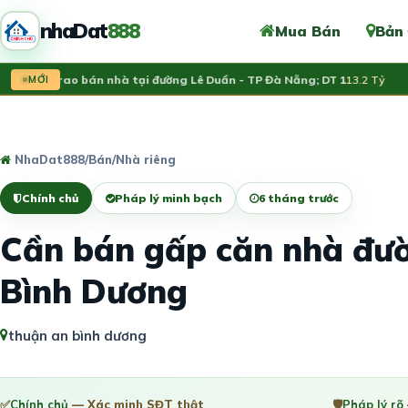
nhaDat
888
Mua Bán
Bản
h chủ rao bán nhà tại đường Lê Duẩn - TP Đà Nẵng; DT 1
MỚI
13.2 Tỷ
Vừ
NhaDat888
/
Bán
/
Nhà riêng
Chính chủ
Pháp lý minh bạch
6 tháng trước
Cần bán gấp căn nhà đư
Bình Dương
thuận an bình dương
✅
Chính chủ
— Xác minh SĐT thật
🛡️
Pháp lý rõ