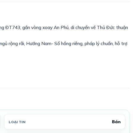
ĐT743, gần vòng xoay An Phú, di chuyển về Thủ Đức thuận
ngủ rộng rãi, Hướng Nam- Sổ hồng riêng, pháp lý chuẩn, hỗ trợ
Bán
LOẠI TIN