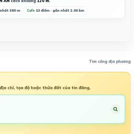
N AN
cách khoảng
120 m
.
 nhất 380 m
Cafe
13 điểm · gần nhất 2.06 km
Tìm cổng địa phương
ịa chỉ, tọa độ hoặc thửa đất của tin đăng.