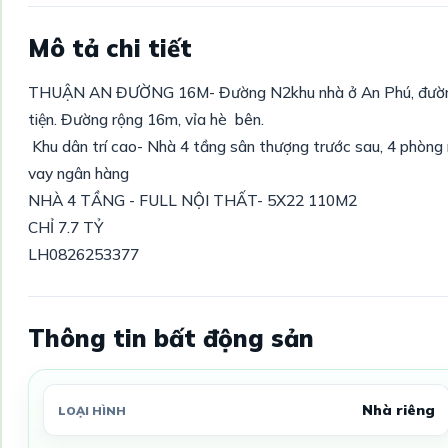
Mô tả chi tiết
THUẬN AN ĐƯỜNG 16M- Đường N2khu nhà ở An Phú, đường 
tiện. Đường rộng 16m, vỉa hè bên.
Khu dân trí cao- Nhà 4 tầng sân thượng trước sau, 4 phòng 
vay ngân hàng
NHÀ 4 TẦNG - FULL NỘI THẤT- 5X22 110M2
CHỈ 7.7 TỶ
LH0826253377
Thông tin bất động sản
Nhà riêng
LOẠI HÌNH