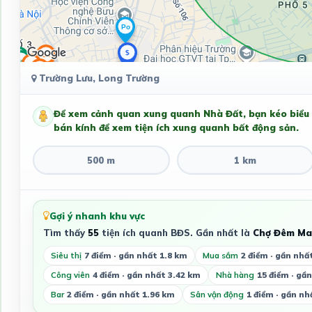
Trường Lưu, Long Trường
Để xem cảnh quan xung quanh Nhà Đất, bạn kéo biểu
bán kính để xem tiện ích xung quanh bất động sản.
500 m
1 km
Gợi ý nhanh khu vực
Tìm thấy
55
tiện ích quanh BĐS. Gần nhất là
Chợ Đêm Ma
Siêu thị
7 điểm · gần nhất 1.8 km
Mua sắm
2 điểm · gần nhấ
Công viên
4 điểm · gần nhất 3.42 km
Nhà hàng
15 điểm · gầ
Bar
2 điểm · gần nhất 1.96 km
Sân vận động
1 điểm · gần nh