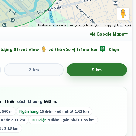
Keyboard shortcuts
Image may be subject to copyright
Terms
Mở Google Maps
 tượng Street View
và thả vào vị trí marker
. Chọn
2 km
5 km
n Thiện
cách khoảng
560 m
.
t 560 m
Ngân hàng
15 điểm · gần nhất 1.62 km
n nhất 2.11 km
Bưu điện
9 điểm · gần nhất 1.55 km
ất 3.13 km