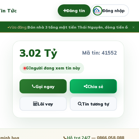
in Tức
Đăng tin
Đăng nhập
×
Vừa đăng:
Bán nhà 3 tầng mặt tiền Thái Nguyên, dòng tiền ổn định 35t
3.02 Tỷ
Mã tin: 41552
57
người đang xem tin này
Gọi ngay
Chia sẻ
Lãi vay
Tin tương tự
minh họa
📞
Hỗ trợ 24/7
— 0866.058.088