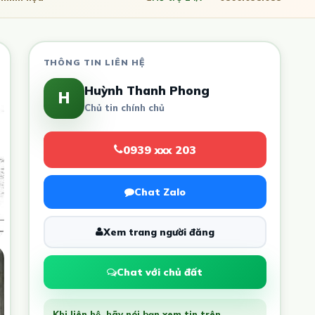
THÔNG TIN LIÊN HỆ
Huỳnh Thanh Phong
H
Chủ tin chính chủ
0939 xxx 203
Chat Zalo
Xem trang người đăng
Chat với chủ đất
Khi liên hệ, hãy nói bạn xem tin trên