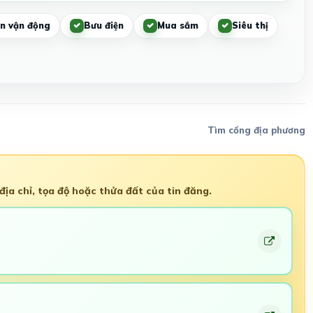
n vận động
Bưu điện
Mua sắm
Siêu thị
Tìm cổng địa phương
ịa chỉ, tọa độ hoặc thửa đất của tin đăng.