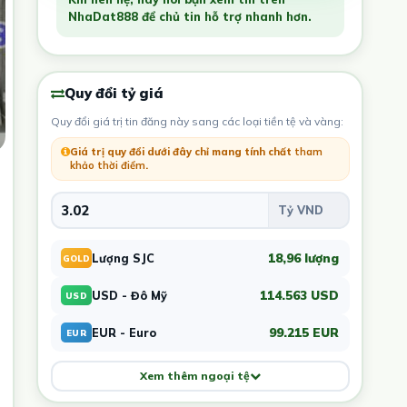
NhaDat888 để chủ tin hỗ trợ nhanh hơn.
Quy đổi tỷ giá
Quy đổi giá trị tin đăng này sang các loại tiền tệ và vàng:
Giá trị quy đổi dưới đây chỉ mang tính chất
tham
khảo thời điểm
.
18,96 lượng
Lượng SJC
GOLD
114.563 USD
USD - Đô Mỹ
USD
99.215 EUR
EUR - Euro
EUR
Xem thêm ngoại tệ