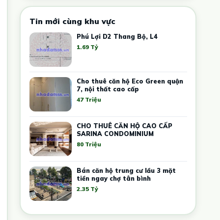
Tin mới cùng khu vực
Phú Lợi D2 Thang Bộ, L4
1.69 Tỷ
Cho thuê căn hộ Eco Green quận
7, nội thất cao cấp
47 Triệu
CHO THUÊ CĂN HỘ CAO CẤP
SARINA CONDOMINIUM
80 Triệu
Bán căn hộ trung cư lầu 3 mặt
tiền ngay chợ tân bình
2.35 Tỷ