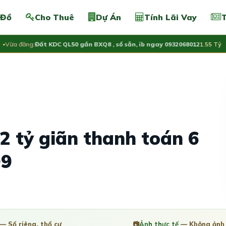
 Đồ
Cho Thuê
Dự Án
Tính Lãi Vay
T
a đăng:
Đất KDC QL50 gần BXQ8 , sổ sẵn, ib ngay 0932068012
1.55 Tỷ
02 tỷ giãn thanh toán 6
Q9
— Sổ riêng, thổ cư
📷
Ảnh thực tế
— Không ảnh 