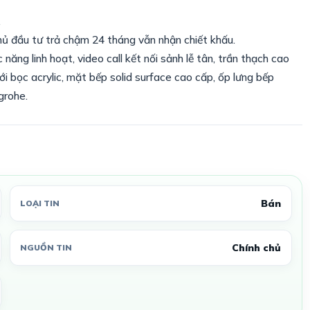
.
hủ đầu tư trả chậm 24 tháng vẫn nhận chiết khấu.
ăng linh hoạt, video call kết nối sảnh lễ tân, trần thạch cao
i bọc acrylic, mặt bếp solid surface cao cấp, ốp lưng bếp
grohe.
Bán
LOẠI TIN
Chính chủ
NGUỒN TIN