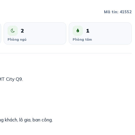
Mã tin: 41552
2
1
Phòng ngủ
Phòng tắm
T City Q9.
 khách, lô gia, ban công.