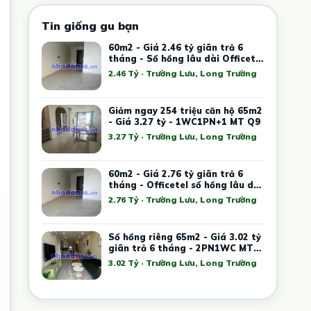
Tin giống gu bạn
60m2 - Giá 2.46 tỷ giãn trả 6
tháng - Sổ hồng lâu dài Officetel
MT Q9
2.46 Tỷ · Trường Lưu, Long Trường
Giảm ngay 254 triệu căn hộ 65m2
- Giá 3.27 tỷ - 1WC1PN+1 MT Q9
3.27 Tỷ · Trường Lưu, Long Trường
60m2 - Giá 2.76 tỷ giãn trả 6
tháng - Officetel sổ hồng lâu dài
MT Q9
2.76 Tỷ · Trường Lưu, Long Trường
Sổ hồng riêng 65m2 - Giá 3.02 tỷ
giãn trả 6 tháng - 2PN1WC MT
City Q9
3.02 Tỷ · Trường Lưu, Long Trường