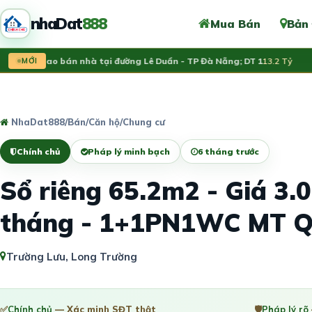
nhaDat
888
Mua Bán
Bản
h chủ rao bán nhà tại đường Lê Duẩn - TP Đà Nẵng; DT 1
MỚI
13.2 Tỷ
Vừ
NhaDat888
/
Bán
/
Căn hộ/Chung cư
Chính chủ
Pháp lý minh bạch
6 tháng trước
Sổ riêng 65.2m2 - Giá 3.
tháng - 1+1PN1WC MT 
Trường Lưu, Long Trường
✅
Chính chủ
— Xác minh SĐT thật
🛡️
Pháp lý rõ