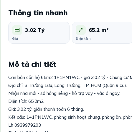
Thông tin nhanh
3.02 Tỷ
65.2 m²
Giá
Diện tích
Mô tả chi tiết
Cần bán căn hộ 65m2 1+1PN1WC - giá 3.02 tỷ - Chung cư M
Địa chỉ: 3 Trường Lưu, Long Trường, TP. HCM (Quận 9 cũ).
Nhận nhà mới - sổ hồng riêng - hỗ trợ vay - vào ở ngay.
Diện tích: 65.2m2.
Giá: 3.02 tỷ, giãn thanh toán 6 tháng.
Kết cấu: 1+1PN1WC, phòng sinh hoạt chung, phòng ăn, phòng
Lh 0939979203