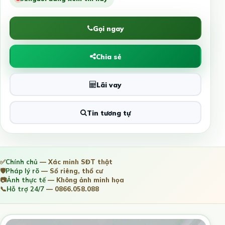
Gọi ngay
Chia sẻ
Lãi vay
Tin tương tự
✅
Chính chủ
— Xác minh SĐT thật
🛡️
Pháp lý rõ
— Sổ riêng, thổ cư
📷
Ảnh thực tế
— Không ảnh minh họa
📞
Hỗ trợ 24/7
— 0866.058.088