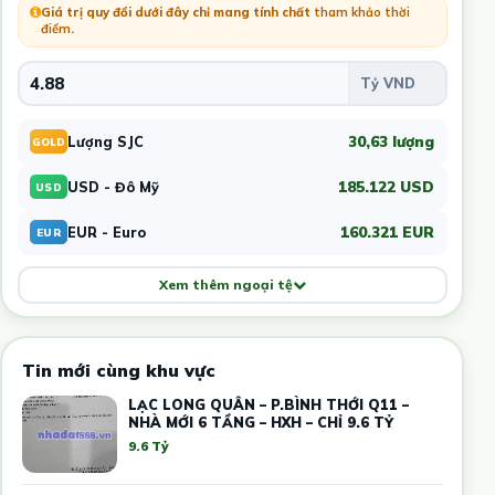
Giá trị quy đổi dưới đây chỉ mang tính chất
tham khảo thời
điểm
.
30,63 lượng
Lượng SJC
GOLD
185.122 USD
USD - Đô Mỹ
USD
160.321 EUR
EUR - Euro
EUR
Xem thêm ngoại tệ
Tin mới cùng khu vực
LẠC LONG QUÂN – P.BÌNH THỚI Q11 –
NHÀ MỚI 6 TẦNG – HXH – CHỈ 9.6 TỶ
9.6 Tỷ