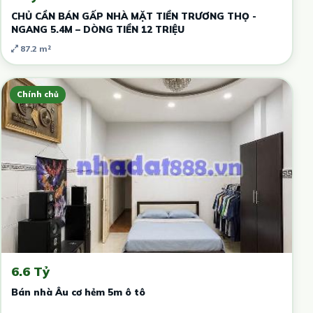
CHỦ CẦN BÁN GẤP NHÀ MẶT TIỀN TRƯƠNG THỌ -
NGANG 5.4M – DÒNG TIỀN 12 TRIỆU
87.2 m²
Chính chủ
6.6 Tỷ
Bán nhà Âu cơ hẻm 5m ô tô