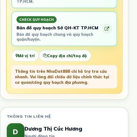
TP.HCM.
CHECK QUY HOẠCH
Bản đồ quy hoạch Sở QH-KT TP.HCM
Bản đồ quy hoạch chung và quy hoạch
quận/huyện.
Mở vị trí
Copy địa chỉ/toạ độ
Thông tin trên NhaDat888 chỉ hỗ trợ tra cứu
nhanh. Vui lòng đối chiếu dữ liệu chính thức tại
cơ quan/cổng quy hoạch địa phương.
THÔNG TIN LIÊN HỆ
Dương Thị Cúc Hương
D
Người đăng tin