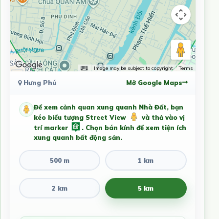
Image may be subject to copyright
Terms
Hưng Phú
Mở Google Maps
Để xem cảnh quan xung quanh Nhà Đất, bạn
kéo biểu tượng Street View
và thả vào vị
trí marker
. Chọn bán kính để xem tiện ích
xung quanh bất động sản.
500 m
1 km
2 km
5 km