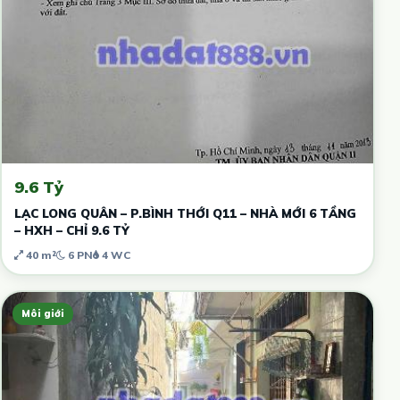
9.6 Tỷ
LẠC LONG QUÂN – P.BÌNH THỚI Q11 – NHÀ MỚI 6 TẦNG
– HXH – CHỈ 9.6 TỶ
40 m²
6 PN
4 WC
Môi giới