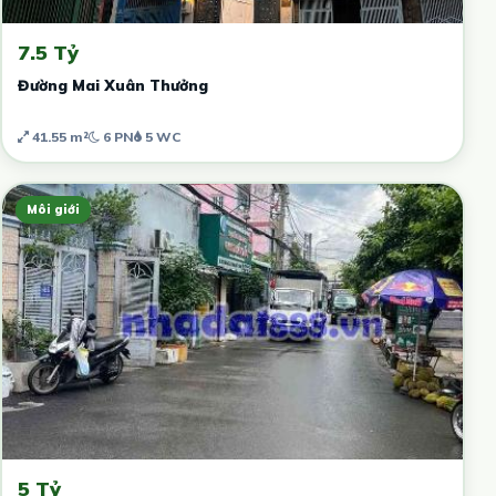
7.5 Tỷ
Đường Mai Xuân Thưởng
41.55 m²
6 PN
5 WC
Môi giới
5 Tỷ