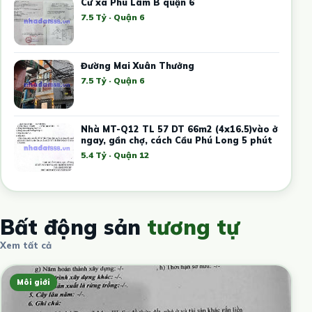
Cư xa Phú Lâm B quận 6
7.5 Tỷ · Quận 6
Đường Mai Xuân Thưởng
7.5 Tỷ · Quận 6
Nhà MT-Q12 TL 57 DT 66m2 (4x16.5)vào ở
ngay, gần chợ, cách Cầu Phú Long 5 phút
5.4 Tỷ · Quận 12
Bất động sản
tương tự
Xem tất cả
Môi giới