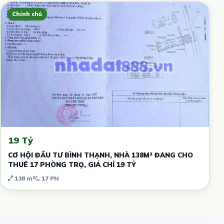
Chính chủ
19 Tỷ
CƠ HỘI ĐẦU TƯ BÌNH THẠNH, NHÀ 138M² ĐANG CHO
THUÊ 17 PHÒNG TRỌ, GIÁ CHỈ 19 TỶ
138 m²
17 PN