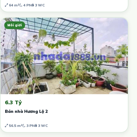
64 m²
4 PN
3 WC
Môi giới
6.3 Tỷ
Bán nhà Hương Lộ 2
56.5 m²
3 PN
3 WC