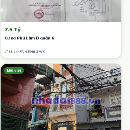
7.5 Tỷ
Cư xa Phú Lâm B quận 6
38.4 m²
4 PN
3 WC
Môi giới