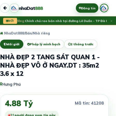
nhaDat
888
Đăng tin
×
Vừa đăng:
MỚI
Chính chủ rao bán nhà tại đường Lê Duẩn - TP Đà Nẵng; 
NhaDat888
/
Bán
/
Nhà riêng
Môi giới
Pháp lý minh bạch
2 tháng trước
NHÀ ĐẸP 2 TANG SÁT QUAN 1 -
NHÀ ĐẸP VÔ Ở NGAY.DT : 35m2
3.6 x 12
Hưng Phú
4.88 Tỷ
Mã tin: 41208
31
người đang xem tin này