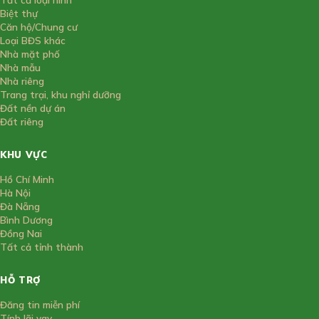
Biệt thự
Căn hộ/Chung cư
Loại BĐS khác
Nhà mặt phố
Nhà mẫu
Nhà riêng
Trang trại, khu nghỉ dưỡng
Đất nền dự án
Đất riêng
KHU VỰC
Hồ Chí Minh
Hà Nội
Đà Nẵng
Bình Dương
Đồng Nai
Tất cả tỉnh thành
HỖ TRỢ
Đăng tin miễn phí
Tính lãi vay