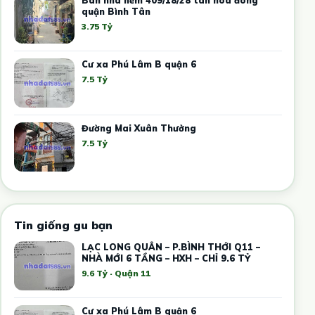
quận Bình Tân
3.75 Tỷ
Cư xa Phú Lâm B quận 6
7.5 Tỷ
Đường Mai Xuân Thưởng
7.5 Tỷ
Tin giống gu bạn
LẠC LONG QUÂN – P.BÌNH THỚI Q11 –
NHÀ MỚI 6 TẦNG – HXH – CHỈ 9.6 TỶ
9.6 Tỷ · Quận 11
Cư xa Phú Lâm B quận 6