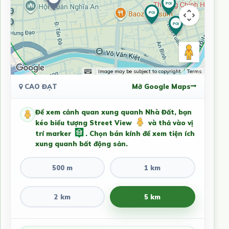
Image may be subject to copyright
Terms
CAO ĐẠT
Mở Google Maps
Để xem cảnh quan xung quanh Nhà Đất, bạn
kéo biểu tượng Street View
và thả vào vị
trí marker
. Chọn bán kính để xem tiện ích
xung quanh bất động sản.
500 m
1 km
2 km
5 km