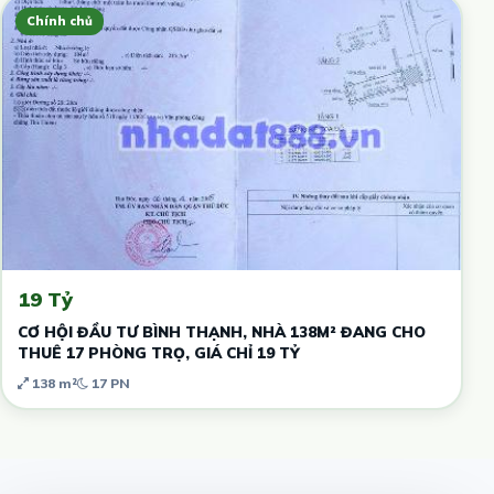
Chính chủ
19 Tỷ
CƠ HỘI ĐẦU TƯ BÌNH THẠNH, NHÀ 138M² ĐANG CHO
THUÊ 17 PHÒNG TRỌ, GIÁ CHỈ 19 TỶ
138 m²
17 PN