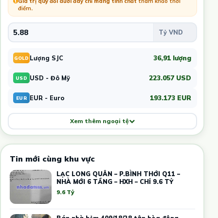
Giá trị quy đổi dưới đây chỉ mang tính chất
tham khảo thời
điểm
.
36,91 lượng
Lượng SJC
GOLD
223.057 USD
USD - Đô Mỹ
USD
193.173 EUR
EUR - Euro
EUR
Xem thêm ngoại tệ
Tin mới cùng khu vực
LẠC LONG QUÂN – P.BÌNH THỚI Q11 –
NHÀ MỚI 6 TẦNG – HXH – CHỈ 9.6 TỶ
9.6 Tỷ
Bán nhà hẻm 409/18/28 tân hòa đông