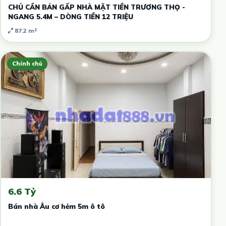
CHỦ CẦN BÁN GẤP NHÀ MẶT TIỀN TRƯƠNG THỌ -
NGANG 5.4M – DÒNG TIỀN 12 TRIỆU
87.2 m²
Chính chủ
6.6 Tỷ
Bán nhà Âu cơ hẻm 5m ô tô