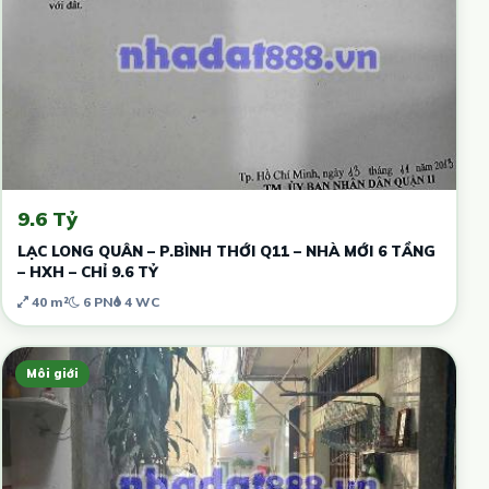
9.6 Tỷ
LẠC LONG QUÂN – P.BÌNH THỚI Q11 – NHÀ MỚI 6 TẦNG
– HXH – CHỈ 9.6 TỶ
40 m²
6 PN
4 WC
Môi giới