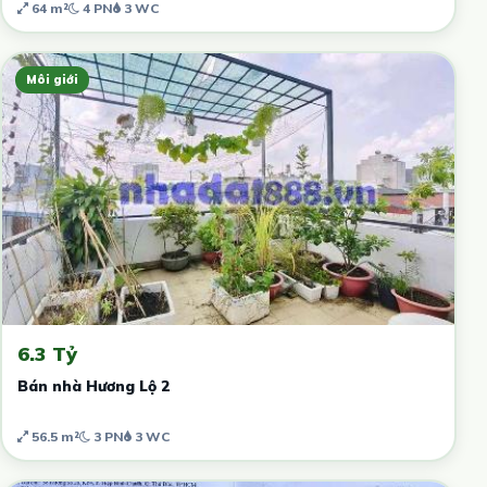
64 m²
4 PN
3 WC
Môi giới
6.3 Tỷ
Bán nhà Hương Lộ 2
56.5 m²
3 PN
3 WC