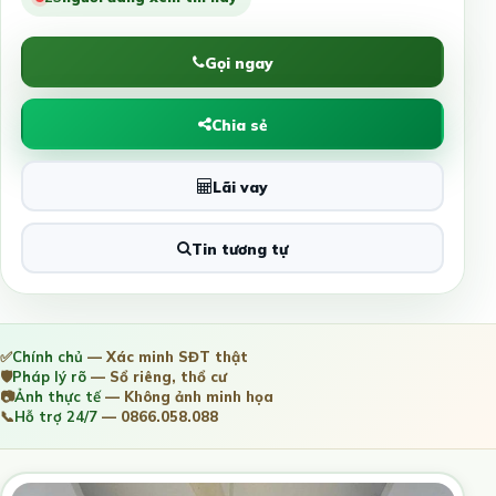
Gọi ngay
Chia sẻ
Lãi vay
Tin tương tự
✅
Chính chủ
— Xác minh SĐT thật
🛡️
Pháp lý rõ
— Sổ riêng, thổ cư
📷
Ảnh thực tế
— Không ảnh minh họa
📞
Hỗ trợ 24/7
— 0866.058.088