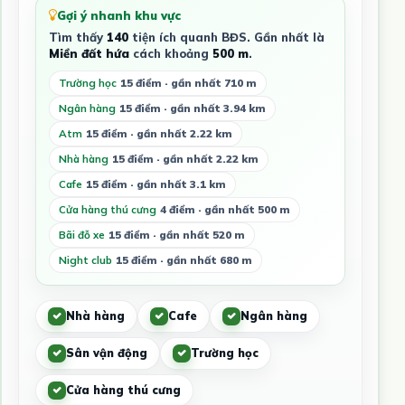
Gợi ý nhanh khu vực
Tìm thấy
140
tiện ích quanh BĐS. Gần nhất là
Miền đất hứa
cách khoảng
500 m
.
Trường học
15 điểm · gần nhất 710 m
Ngân hàng
15 điểm · gần nhất 3.94 km
Atm
15 điểm · gần nhất 2.22 km
Nhà hàng
15 điểm · gần nhất 2.22 km
Cafe
15 điểm · gần nhất 3.1 km
Cửa hàng thú cưng
4 điểm · gần nhất 500 m
Bãi đỗ xe
15 điểm · gần nhất 520 m
Night club
15 điểm · gần nhất 680 m
Nhà hàng
Cafe
Ngân hàng
Sân vận động
Trường học
Cửa hàng thú cưng