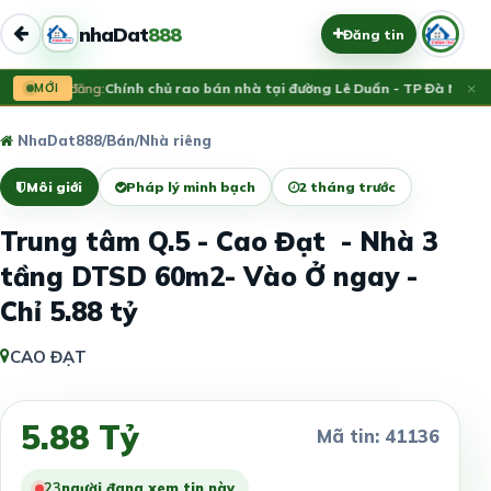
nhaDat
888
Đăng tin
×
Vừa đăng:
MỚI
Chính chủ rao bán nhà tại đường Lê Duẩn - TP Đà Nẵng; D
NhaDat888
/
Bán
/
Nhà riêng
Môi giới
Pháp lý minh bạch
2 tháng trước
Trung tâm Q.5 - Cao Đạt - Nhà 3
tầng DTSD 60m2- Vào Ở ngay -
Chỉ 5.88 tỷ
CAO ĐẠT
5.88 Tỷ
Mã tin: 41136
23
người đang xem tin này