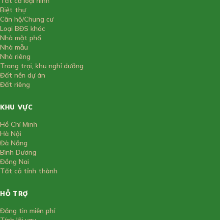
Tất cả loại hình
Biệt thự
Căn hộ/Chung cư
Loại BĐS khác
Nhà mặt phố
Nhà mẫu
Nhà riêng
Trang trại, khu nghỉ dưỡng
Đất nền dự án
Đất riêng
KHU VỰC
Hồ Chí Minh
Hà Nội
Đà Nẵng
Bình Dương
Đồng Nai
Tất cả tỉnh thành
HỖ TRỢ
Đăng tin miễn phí
Tính lãi vay