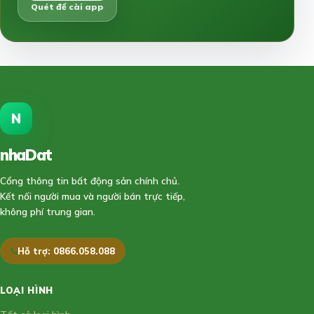
Quét để cài app
N
nhaDat
888
Cổng thông tin bất động sản chính chủ.
Kết nối người mua và người bán trực tiếp,
không phí trung gian.
Hỗ trợ: 0866.058.088
LOẠI HÌNH