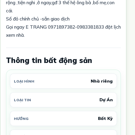
rộng ,tiện nghi ,ở ngay,gđ 3 thế hệ ông bà ,bố mẹ,con
cái.
Sổ đỏ chính chủ -sẵn giao dịch
Gọi ngay E TRANG 0971897382-0983381833 đặt lịch
xem nhà.
Thông tin bất động sản
Nhà riêng
LOẠI HÌNH
Dự Án
LOẠI TIN
Bất Kỳ
HƯỚNG