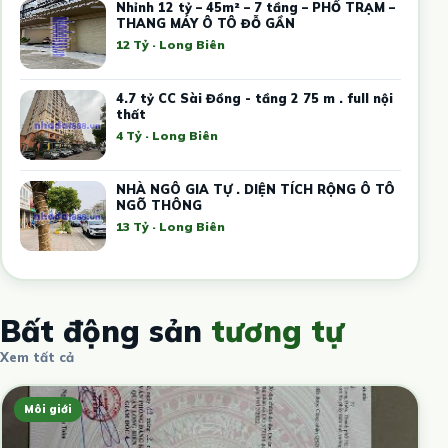
Nhỉnh 12 tỷ – 45m² – 7 tầng – PHỐ TRẠM –
THANG MÁY Ô TÔ ĐỖ GẦN
12 Tỷ · Long Biên
4.7 tỷ CC Sài Đồng - tầng 2 75 m . full nội
thất
4 Tỷ · Long Biên
NHÀ NGÔ GIA TỰ . DIỆN TÍCH RỘNG Ô TÔ
NGÕ THÔNG
13 Tỷ · Long Biên
Bất động sản
tương tự
Xem tất cả
Môi giới