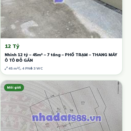
12 Tỷ
Nhỉnh 12 tỷ – 45m² – 7 tầng – PHỐ TRẠM – THANG MÁY
Ô TÔ ĐỖ GẦN
45 m²
4 PN
3 WC
Môi giới