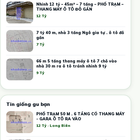
Nhỉnh 12 tỷ – 45m² – 7 tầng – PHỐ TRẠM –
THANG MÁY Ô TÔ ĐỖ GẦN
12 Tỷ
7 tỷ 40 m, nhà 3 tầng Ngô gia tự . ô tô đỗ
gần
7 Tỷ
66 m 5 tầng thang máy ô tô 7 chỗ vào
nhà 30 m ra ô tô tránh nhỉnh 9 tỷ
9 Tỷ
Tin giống gu bạn
PHỐ TRẠM 50 M . 6 TẦNG CÓ THANG MÁY
- GARA Ô TÔ RA VÀO
12 Tỷ · Long Biên