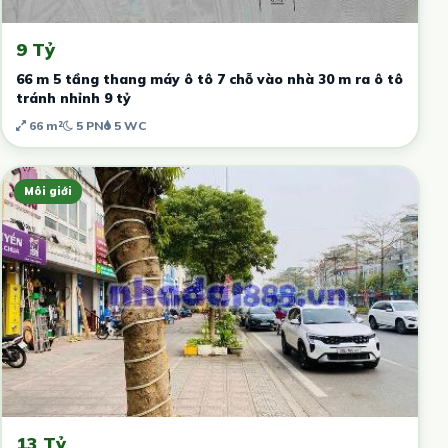
9 Tỷ
66 m 5 tầng thang máy ô tô 7 chỗ vào nhà 30 m ra ô tô
tránh nhỉnh 9 tỷ
66 m²
5 PN
5 WC
Môi giới
13 Tỷ