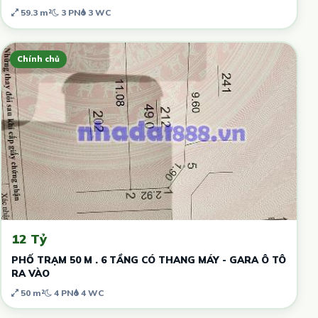
59.3 m²
3 PN
3 WC
Chính chủ
12 Tỷ
PHỐ TRẠM 50 M . 6 TẦNG CÓ THANG MÁY - GARA Ô TÔ
RA VÀO
50 m²
4 PN
4 WC