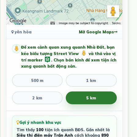
Image may be subject to copyright
Terms
yên hòa
Mở Google Maps
Để xem cảnh quan xung quanh Nhà Đất, bạn
kéo biểu tượng Street View
và thả vào vị
trí marker
. Chọn bán kính để xem tiện ích
xung quanh bất động sản.
500 m
1 km
2 km
5 km
Gợi ý nhanh khu vực
Tìm thấy
100
tiện ích quanh BĐS. Gần nhất là
Siêu thị điện máy Trần Anh
cách khoảng
890