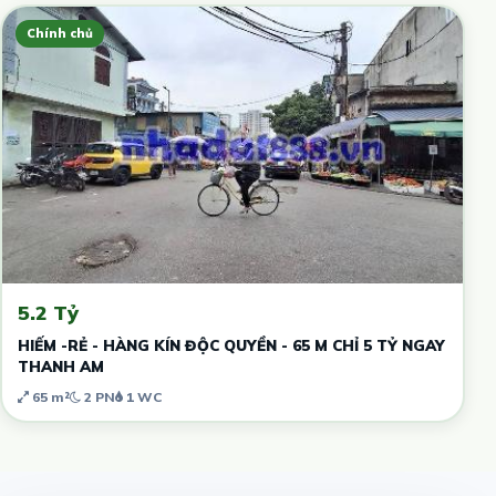
Chính chủ
5.2 Tỷ
HIẾM -RẺ - HÀNG KÍN ĐỘC QUYỀN - 65 M CHỈ 5 TỶ NGAY
THANH AM
65 m²
2 PN
1 WC