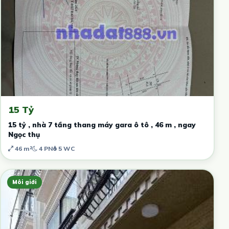
15 Tỷ
15 tỷ , nhà 7 tầng thang máy gara ô tô , 46 m , ngay
Ngọc thụ
46 m²
4 PN
5 WC
Môi giới