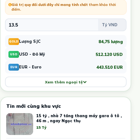
Giá trị quy đổi dưới đây chỉ mang tính chất
tham khảo thời
điểm
.
84,75 lượng
Lượng SJC
GOLD
512.120 USD
USD - Đô Mỹ
USD
443.510 EUR
EUR - Euro
EUR
Xem thêm ngoại tệ
Tin mới cùng khu vực
15 tỷ , nhà 7 tầng thang máy gara ô tô ,
46 m , ngay Ngọc thụ
15 Tỷ