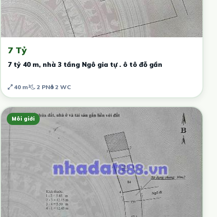
7 Tỷ
7 tỷ 40 m, nhà 3 tầng Ngô gia tự . ô tô đỗ gần
40 m²
2 PN
2 WC
Môi giới