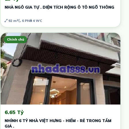
NHÀ NGÔ GIA TỰ . DIỆN TÍCH RỘNG Ô TÔ NGÕ THÔNG
92 m²
6 PN
4 WC
Chính chủ
6.65 Tỷ
NHỈNH 6 TỶ NHÀ VIỆT HƯNG - HIẾM - RẺ TRONG TẦM
GIÁ .