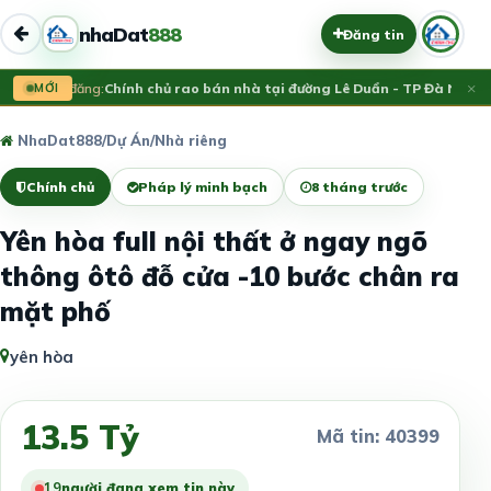
nhaDat
888
Đăng tin
×
Vừa đăng:
MỚI
Chính chủ rao bán nhà tại đường Lê Duẩn - TP Đà Nẵng; D
NhaDat888
/
Dự Án
/
Nhà riêng
Chính chủ
Pháp lý minh bạch
8 tháng trước
Yên hòa full nội thất ở ngay ngõ
thông ôtô đỗ cửa -10 bước chân ra
mặt phố
yên hòa
13.5 Tỷ
Mã tin: 40399
19
người đang xem tin này