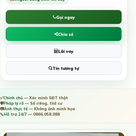
Gọi ngay
Chia sẻ
Lãi vay
Tin tương tự
✅
Chính chủ
— Xác minh SĐT thật
🛡️
Pháp lý rõ
— Sổ riêng, thổ cư
📷
Ảnh thực tế
— Không ảnh minh họa
📞
Hỗ trợ 24/7
— 0866.058.088