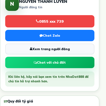
NGUYỄN THANH LUYẾN
N
Người đăng tin
0855 xxx 739
Chat Zalo
Xem trang người đăng
Chat với chủ đất
Khi liên hệ, hãy nói bạn xem tin trên NhaDat888 để
chủ tin hỗ trợ nhanh hơn.
Quy đổi tỷ giá