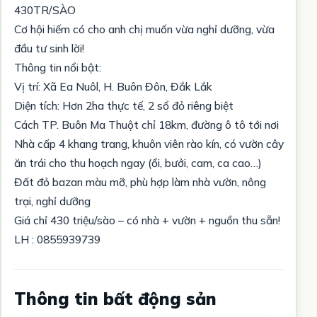
430TR/SÀO
Cơ hội hiếm có cho anh chị muốn vừa nghỉ dưỡng, vừa
đầu tư sinh lời!
Thông tin nổi bật:
Vị trí: Xã Ea Nuôl, H. Buôn Đôn, Đắk Lắk
Diện tích: Hơn 2ha thực tế, 2 sổ đỏ riêng biệt
Cách TP. Buôn Ma Thuột chỉ 18km, đường ô tô tới nơi
Nhà cấp 4 khang trang, khuôn viên rào kín, có vườn cây
ăn trái cho thu hoạch ngay (ổi, bưởi, cam, ca cao…)
Đất đỏ bazan màu mỡ, phù hợp làm nhà vườn, nông
trại, nghỉ dưỡng
Giá chỉ 430 triệu/sào – có nhà + vườn + nguồn thu sẵn!
LH : 0855939739
Thông tin bất động sản