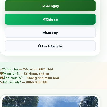
Gọi ngay
Chia sẻ
Lãi vay
Tin tương tự
✅
Chính chủ
— Xác minh SĐT thật
🛡️
Pháp lý rõ
— Sổ riêng, thổ cư
📷
Ảnh thực tế
— Không ảnh minh họa
📞
Hỗ trợ 24/7
— 0866.058.088