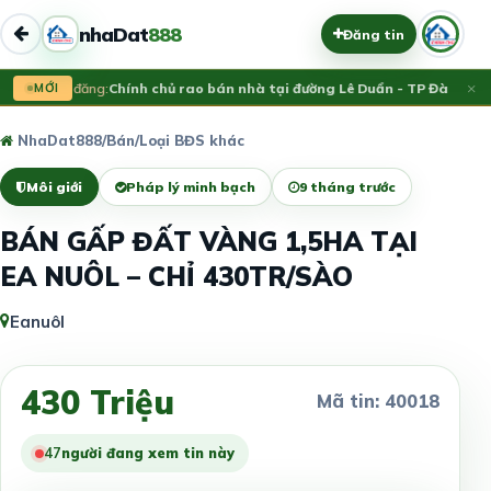
nhaDat
888
Đăng tin
×
MỚI
Vừa đăng:
Chính chủ rao bán nhà tại đường Lê Duẩn - TP Đà Nẵng;
NhaDat888
/
Bán
/
Loại BĐS khác
Môi giới
Pháp lý minh bạch
9 tháng trước
BÁN GẤP ĐẤT VÀNG 1,5HA TẠI
EA NUÔL – CHỈ 430TR/SÀO
Eanuôl
430 Triệu
Mã tin: 40018
47
người đang xem tin này