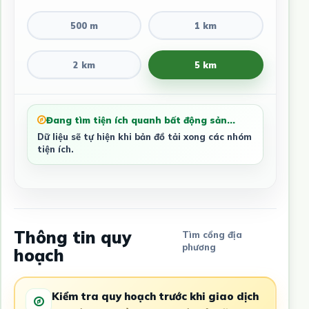
500 m
1 km
2 km
5 km
Đang tìm tiện ích quanh bất động sản...
Dữ liệu sẽ tự hiện khi bản đồ tải xong các nhóm
tiện ích.
Thông tin quy
Tìm cổng địa
phương
hoạch
Kiểm tra quy hoạch trước khi giao dịch