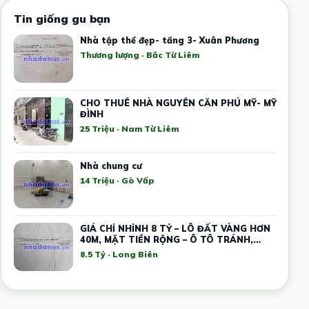
Tin giống gu bạn
Nhà tập thể đẹp- tầng 3- Xuân Phương
Thương lượng · Bắc Từ Liêm
CHO THUÊ NHÀ NGUYÊN CĂN PHÚ MỸ- MỸ
ĐÌNH
25 Triệu · Nam Từ Liêm
Nhà chung cư
14 Triệu · Gò Vấp
GIÁ CHỈ NHỈNH 8 TỶ – LÔ ĐẤT VÀNG HƠN
40M, MẶT TIỀN RỘNG – Ô TÔ TRÁNH,
KINH DOANH
8.5 Tỷ · Long Biên