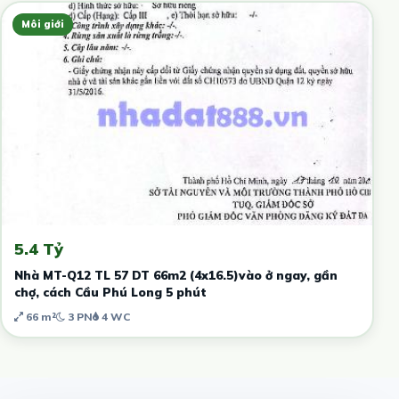
Môi giới
5.4 Tỷ
Nhà MT-Q12 TL 57 DT 66m2 (4x16.5)vào ở ngay, gần
chợ, cách Cầu Phú Long 5 phút
66 m²
3 PN
4 WC