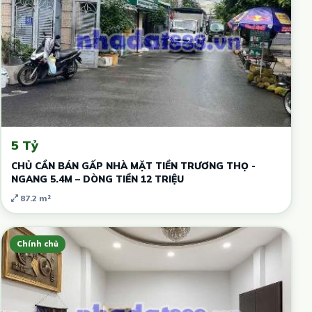
5 Tỷ
CHỦ CẦN BÁN GẤP NHÀ MẶT TIỀN TRƯƠNG THỌ -
NGANG 5.4M – DÒNG TIỀN 12 TRIỆU
87.2 m²
Chính chủ