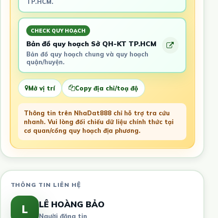
TP.HCM.
CHECK QUY HOẠCH
Bản đồ quy hoạch Sở QH-KT TP.HCM
Bản đồ quy hoạch chung và quy hoạch
quận/huyện.
Mở vị trí
Copy địa chỉ/toạ độ
Thông tin trên NhaDat888 chỉ hỗ trợ tra cứu
nhanh. Vui lòng đối chiếu dữ liệu chính thức tại
cơ quan/cổng quy hoạch địa phương.
THÔNG TIN LIÊN HỆ
LÊ HOÀNG BẢO
L
Người đăng tin