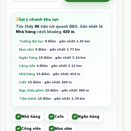
Gợi ý nhanh khu vực
Tìm thấy
96
tiện ích quanh BĐS. Gần nhất là
Nhà hàng
cách khoảng
430 m
.
Trường đại học
8 điểm · gần nhất 2.03 km
Mua sắm
9 điểm · gần nhất 1.77 km
Ngân hàng
15 điểm · gần nhất 3.16 km
Công viên
4 điểm · gần nhất 3.13 km
Nhà hàng
15 điểm · gần nhất 430 m
Cafe
15 điểm · gần nhất 460 m
Rạp chiếu phim
15 điểm · gần nhất 980 m
Tiệm bánh
15 điểm · gần nhất 1.76 km
Nhà hàng
Cafe
Ngân hàng
Công viên
Mua sắm