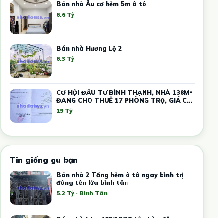
Bán nhà Âu cơ hẻm 5m ô tô
6.6 Tỷ
Bán nhà Hương Lộ 2
6.3 Tỷ
CƠ HỘI ĐẦU TƯ BÌNH THẠNH, NHÀ 138M²
ĐANG CHO THUÊ 17 PHÒNG TRỌ, GIÁ CHỈ
19 TỶ
19 Tỷ
Tin giống gu bạn
Bán nhà 2 Tầng hẻm ô tô ngay bình trị
đông tên lửa bình tân
5.2 Tỷ · Bình Tân