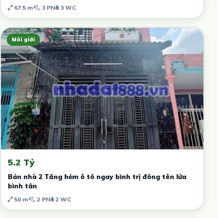
67.5 m²
3 PN
3 WC
Môi giới
5.2 Tỷ
Bán nhà 2 Tầng hẻm ô tô ngay bình trị đông tên lửa
bình tân
50 m²
2 PN
2 WC