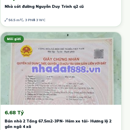
Nhà sát đường Nguyễn Duy Trinh q2 cũ
56.5 m²
3 PN
3 WC
Môi giới
6.68 Tỷ
Bán nhà 2 Tầng 67.5m2-3PN- Hẻm xe tải- Hương lộ 2
gần ngã 4 xã