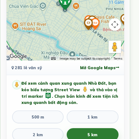
Image may be subject to copyright
Terms
281 lê văn sỹ
Mở Google Maps
Để xem cảnh quan xung quanh Nhà Đất, bạn
kéo biểu tượng Street View
và thả vào vị
trí marker
. Chọn bán kính để xem tiện ích
xung quanh bất động sản.
500 m
1 km
2 km
5 km