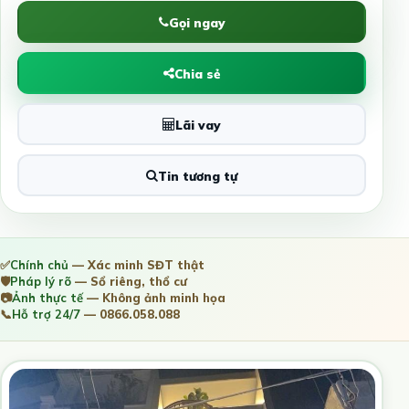
Gọi ngay
Chia sẻ
Lãi vay
Tin tương tự
✅
Chính chủ
— Xác minh SĐT thật
🛡️
Pháp lý rõ
— Sổ riêng, thổ cư
📷
Ảnh thực tế
— Không ảnh minh họa
📞
Hỗ trợ 24/7
— 0866.058.088