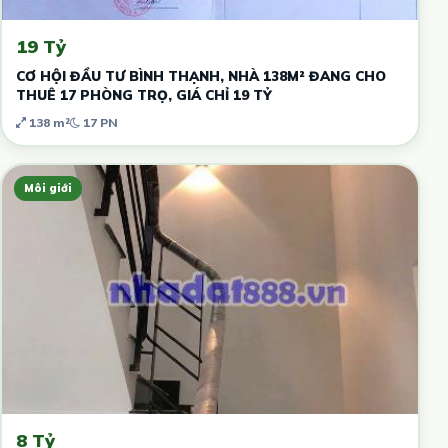
19 Tỷ
CƠ HỘI ĐẦU TƯ BÌNH THẠNH, NHÀ 138M² ĐANG CHO
THUÊ 17 PHÒNG TRỌ, GIÁ CHỈ 19 TỶ
138 m²
17 PN
Môi giới
8 Tỷ