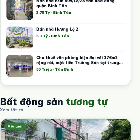
Bán nhà hẻm 409/18/28 tân hòa đông
quận Bình Tân
3.75 Tỷ · Bình Tân
Bán nhà Hương Lộ 2
6.3 Tỷ · Bình Tân
Cho thuê văn phòng hiện đại với 176m2
rộng rãi, mặt tiền Trường Sơn tại trung
tâm Tân Bình
55 Triệu · Tân Bình
Bất động sản
tương tự
Xem tất cả
Môi giới