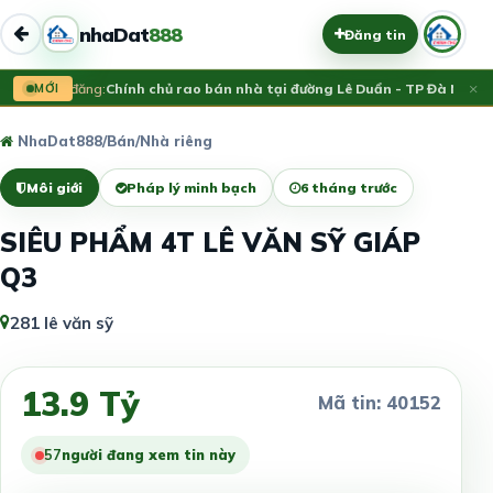
nhaDat
888
Đăng tin
×
Vừa đăng:
MỚI
Chính chủ rao bán nhà tại đường Lê Duẩn - TP Đà Nẵng; 
NhaDat888
/
Bán
/
Nhà riêng
Môi giới
Pháp lý minh bạch
6 tháng trước
SIÊU PHẨM 4T LÊ VĂN SỸ GIÁP
Q3
281 lê văn sỹ
13.9 Tỷ
Mã tin: 40152
57
người đang xem tin này