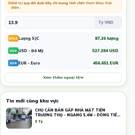
Giá trị quy đổi dưới đây chỉ mang tính chất
tham khảo thời
điểm
.
87,26 lượng
Lượng SJC
GOLD
527.294 USD
USD - Đô Mỹ
USD
456.651 EUR
EUR - Euro
EUR
Xem thêm ngoại tệ
Tin mới cùng khu vực
CHỦ CẦN BÁN GẤP NHÀ MẶT TIỀN
TRƯƠNG THỌ - NGANG 5.4M – DÒNG TIỀN
12 TRIỆU
5 Tỷ