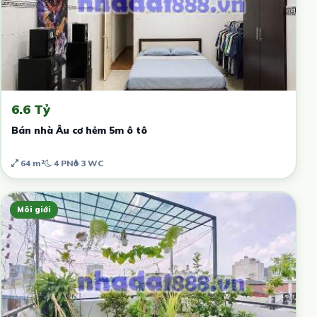
6.6 Tỷ
Bán nhà Âu cơ hẻm 5m ô tô
64 m²
4 PN
3 WC
Môi giới