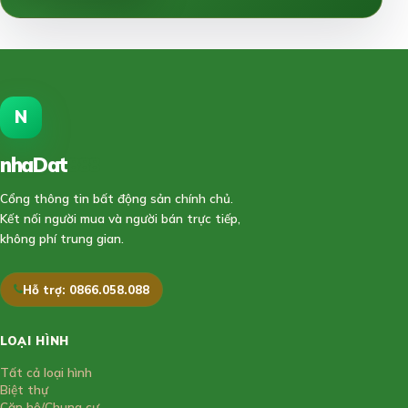
N
nhaDat
888
Cổng thông tin bất động sản chính chủ.
Kết nối người mua và người bán trực tiếp,
không phí trung gian.
Hỗ trợ: 0866.058.088
LOẠI HÌNH
Tất cả loại hình
Biệt thự
Căn hộ/Chung cư