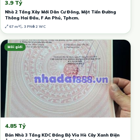
3.9 Tỷ
Nhà 2 Tầng Xây Mới Dân Cư Đông, Mặt Tiền Đường
Thông Hai Đầu, F An Phú, Tphcm.
67 m²
3 PN
2 WC
Môi giới
4.85 Tỷ
Bán Nhà 3 Tầng KDC Đồng Bộ Vỉa Hè Cây Xanh Điện