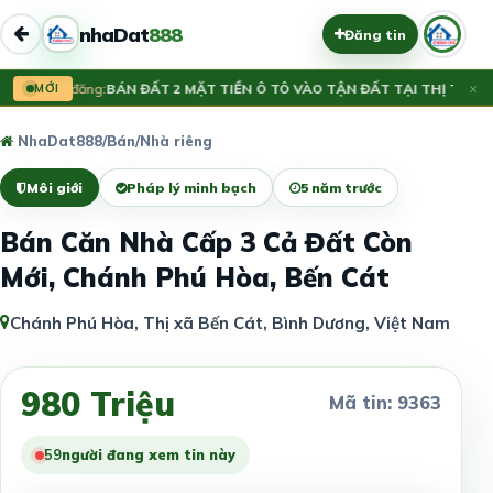
nhaDat
888
Đăng tin
×
Vừa đăng:
MỚI
BÁN ĐẤT 2 MẶT TIỀN Ô TÔ VÀO TẬN ĐẤT TẠI THỊ TRẤN 
NhaDat888
/
Bán
/
Nhà riêng
Môi giới
Pháp lý minh bạch
5 năm trước
Bán Căn Nhà Cấp 3 Cả Đất Còn
Mới, Chánh Phú Hòa, Bến Cát
Chánh Phú Hòa, Thị xã Bến Cát, Bình Dương, Việt Nam
980 Triệu
Mã tin: 9363
59
người đang xem tin này