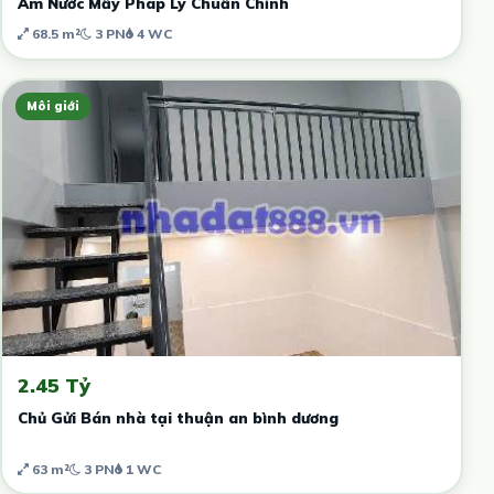
Âm Nước Mấy Pháp Lý Chuẩn Chỉnh
68.5 m²
3 PN
4 WC
Môi giới
2.45 Tỷ
Chủ Gửi Bán nhà tại thuận an bình dương
63 m²
3 PN
1 WC