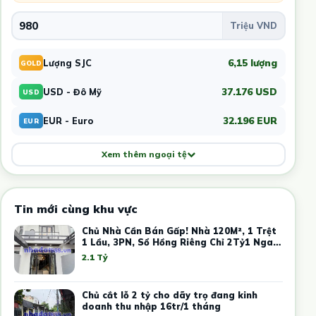
6,15 lượng
Lượng SJC
GOLD
37.176 USD
USD - Đô Mỹ
USD
32.196 EUR
EUR - Euro
EUR
Xem thêm ngoại tệ
Tin mới cùng khu vực
Chủ Nhà Cần Bán Gấp! Nhà 120M², 1 Trệt
1 Lầu, 3PN, Sổ Hồng Riêng Chỉ 2Tỷ1 Ngay
Trung Tâm Thủ Dầu Một
2.1 Tỷ
Chủ cắt lỗ 2 tỷ cho dãy trọ đang kinh
doanh thu nhập 16tr/1 tháng