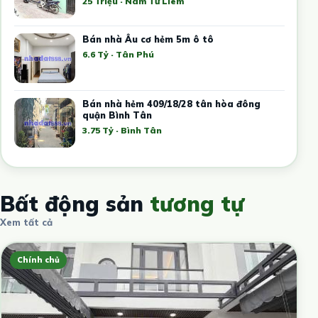
25 Triệu · Nam Từ Liêm
Bán nhà Âu cơ hẻm 5m ô tô
6.6 Tỷ · Tân Phú
Bán nhà hẻm 409/18/28 tân hòa đông
quận Bình Tân
3.75 Tỷ · Bình Tân
Bất động sản
tương tự
Xem tất cả
Chính chủ