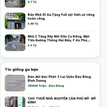
6.7 Tỷ
Bán Nhà Dĩ An,Tặng Full nội thất,sổ riêng
hoàn công.
3.88 Tỷ
Nhà 2 Tầng Xây Mới Dân Cư Đông, Mặt
Tiền Đường Thông Hai Đầu, F An Phú,
Tphcm.
3.9 Tỷ
Tin giống gu bạn
Bán đất Đức Phát 3 Lai Uyên Bàu Bàng
Bình Dương
750000 Triệu · Bàu Bàng
CHO THUÊ NHÀ NGUYÊN CĂN PHÚ MỸ- MỸ
ĐÌNH