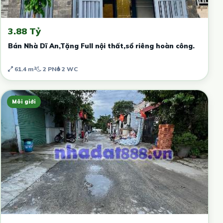
3.88 Tỷ
Bán Nhà Dĩ An,Tặng Full nội thất,sổ riêng hoàn công.
61.4 m²
2 PN
2 WC
Môi giới