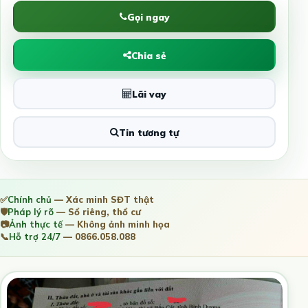
Gọi ngay
Chia sẻ
Lãi vay
Tin tương tự
✅
Chính chủ
— Xác minh SĐT thật
🛡️
Pháp lý rõ
— Sổ riêng, thổ cư
📷
Ảnh thực tế
— Không ảnh minh họa
📞
Hỗ trợ 24/7
— 0866.058.088