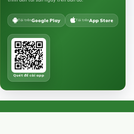
Google Play
App Store
Tải trên
Tải trên
Quét để cài app
N