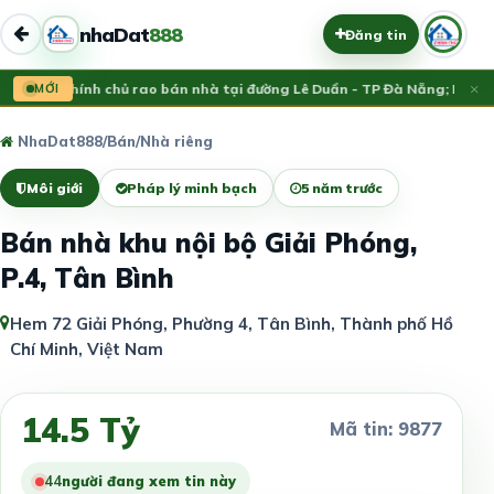
nhaDat
888
Đăng tin
×
ừa đăng:
MỚI
Chính chủ rao bán nhà tại đường Lê Duẩn - TP Đà Nẵng; DT 1
13.
NhaDat888
/
Bán
/
Nhà riêng
Môi giới
Pháp lý minh bạch
5 năm trước
Bán nhà khu nội bộ Giải Phóng,
P.4, Tân Bình
Hem 72 Giải Phóng, Phường 4, Tân Bình, Thành phố Hồ
Chí Minh, Việt Nam
14.5 Tỷ
Mã tin: 9877
44
người đang xem tin này