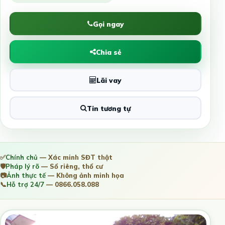
Gọi ngay
Chia sẻ
Lãi vay
Tin tương tự
✅
Chính chủ
— Xác minh SĐT thật
🛡️
Pháp lý rõ
— Sổ riêng, thổ cư
📷
Ảnh thực tế
— Không ảnh minh họa
📞
Hỗ trợ 24/7
— 0866.058.088