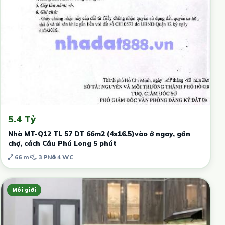
5.4 Tỷ
Nhà MT-Q12 TL 57 DT 66m2 (4x16.5)vào ở ngay, gần
chợ, cách Cầu Phú Long 5 phút
66 m²
3 PN
4 WC
Môi giới