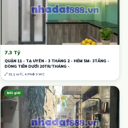
7.3 Tỷ
QUẬN 11 - TẠ UYÊN - 3 THÁNG 2 - HẺM 5M- 3TẦNG -
DÒNG TIỀN DƯỚI 20TR/THÁNG -
31.1 m²
4 PN
3 WC
Môi giới