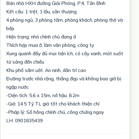
Bán nhà HXH đường Giải Phóng, P.4, Tân Bình
Kết cấu: 1 trệt, 1 lầu, sân thượng
4 phòng ngủ, 3 phòng tắm, phòng khách, phòng thờ và
bếp
Hiện trạng: nhà chính chủ đang ở
Thích hợp mua ở, làm văn phòng, công ty
Xung quanh đầy đủ mọi tiện ích, có cây xanh, mát suốt
từ sáng đến chiều
Khu phố sầm uất. An ninh, dân trí cao
Đường trước nhà rộng, thẳng đẹp và không bao giờ bị
ngập nước
-Diện tích: 5.6 x 15m, nở hậu: 8.2m
-Giá: 14.5 Tỷ TL giá tốt cho khách thiện chí
-Pháp lý: Sổ hồng chính chủ, công chứng ngay
LH: 0901835439