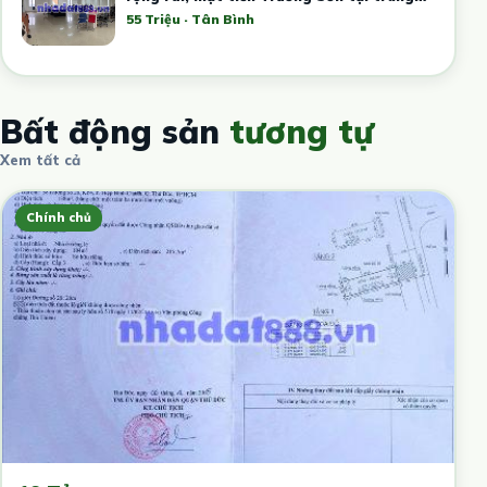
tâm Tân Bình
55 Triệu · Tân Bình
Bất động sản
tương tự
Xem tất cả
Chính chủ