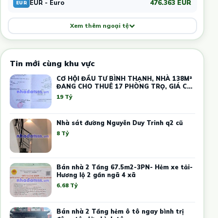
476.363 EUR
EUR - Euro
EUR
Xem thêm ngoại tệ
Tin mới cùng khu vực
CƠ HỘI ĐẦU TƯ BÌNH THẠNH, NHÀ 138M²
ĐANG CHO THUÊ 17 PHÒNG TRỌ, GIÁ CHỈ
19 TỶ
19 Tỷ
Nhà sát đường Nguyễn Duy Trinh q2 cũ
8 Tỷ
Bán nhà 2 Tầng 67.5m2-3PN- Hẻm xe tải-
Hương lộ 2 gần ngã 4 xã
6.68 Tỷ
Bán nhà 2 Tầng hẻm ô tô ngay bình trị