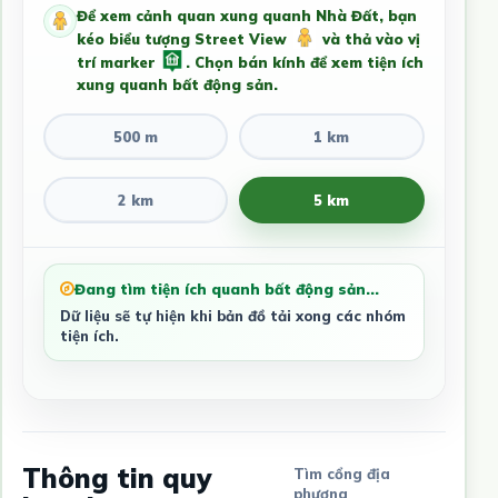
Để xem cảnh quan xung quanh Nhà Đất, bạn
kéo biểu tượng Street View
và thả vào vị
trí marker
. Chọn bán kính để xem tiện ích
xung quanh bất động sản.
500 m
1 km
2 km
5 km
Đang tìm tiện ích quanh bất động sản...
Dữ liệu sẽ tự hiện khi bản đồ tải xong các nhóm
tiện ích.
Thông tin quy
Tìm cổng địa
phương