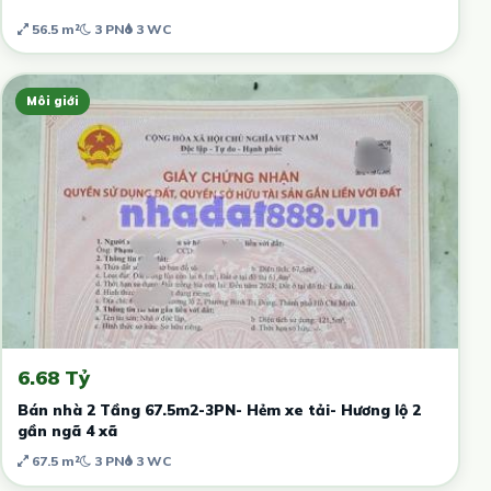
56.5 m²
3 PN
3 WC
Môi giới
6.68 Tỷ
Bán nhà 2 Tầng 67.5m2-3PN- Hẻm xe tải- Hương lộ 2
gần ngã 4 xã
67.5 m²
3 PN
3 WC