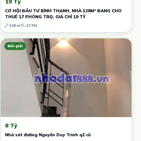
19 Tỷ
CƠ HỘI ĐẦU TƯ BÌNH THẠNH, NHÀ 138M² ĐANG CHO
THUÊ 17 PHÒNG TRỌ, GIÁ CHỈ 19 TỶ
138 m²
17 PN
Môi giới
8 Tỷ
Nhà sát đường Nguyễn Duy Trinh q2 cũ