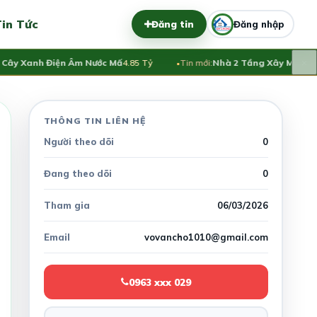
in Tức
Đăng tin
Đăng nhập
×
Cây Xanh Điện Âm Nước Mấ
4.85 Tỷ
Tin mới:
Nhà 2 Tầng Xây Mới Dân
THÔNG TIN LIÊN HỆ
Người theo dõi
0
Đang theo dõi
0
Tham gia
06/03/2026
Email
vovancho1010@gmail.com
0963 xxx 029