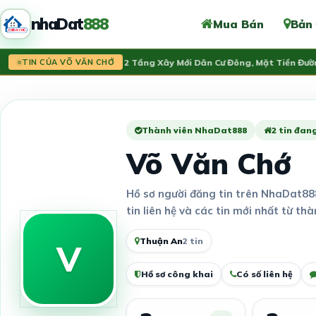
nhaDat
888
Mua Bán
Bản
Tin mới:
Nhà 2 Tầng Xây Mới Dân Cư Đông, Mặt Tiền Đườn
TIN CỦA VÕ VĂN CHỚ
Thành viên NhaDat888
2 tin đang
Võ Văn Chớ
Hồ sơ người đăng tin trên NhaDat88
tin liên hệ và các tin mới nhất từ thà
Thuận An
2 tin
V
Hồ sơ công khai
Có số liên hệ