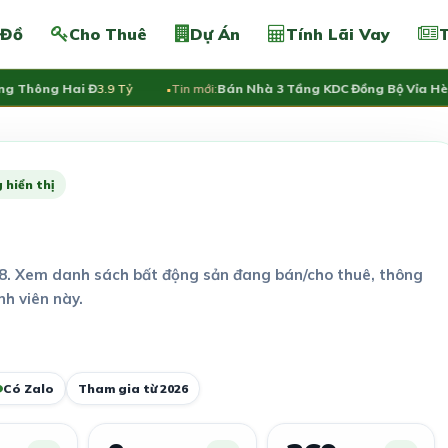
 Đồ
Cho Thuê
Dự Án
Tính Lãi Vay
T
g Thông Hai Đ
3.9 Tỷ
Tin mới:
Bán Nhà 3 Tầng KDC Đồng Bộ Vỉa Hè 
 hiển thị
8. Xem danh sách bất động sản đang bán/cho thuê, thông
nh viên này.
Có Zalo
Tham gia từ 2026