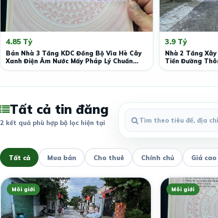
4.85 Tỷ
3.9 Tỷ
Bán Nhà 3 Tầng KDC Đồng Bộ Vỉa Hè Cây
Nhà 2 Tầng Xây
Xanh Điện Âm Nước Mấy Pháp Lý Chuẩn
Tiền Đường Thôn
Chỉnh
Tphcm.
Tất cả tin đăng
2 kết quả phù hợp bộ lọc hiện tại
Tất cả
Mua bán
Cho thuê
Chính chủ
Giá cao
Môi giới
Môi giới