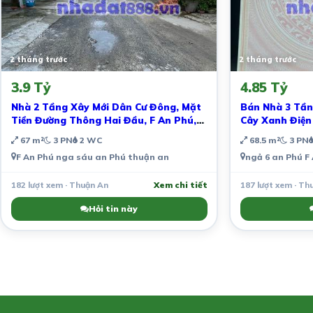
2 tháng trước
2 tháng trước
3.9 Tỷ
4.85 Tỷ
Nhà 2 Tầng Xây Mới Dân Cư Đông, Mặt
Bán Nhà 3 Tần
Tiền Đường Thông Hai Đầu, F An Phú,
Cây Xanh Điện
Tphcm.
Chuẩn Chỉnh
67 m²
3 PN
2 WC
68.5 m²
3 PN
F An Phú nga sáu an Phú thuận an
ngả 6 an Phú F
182 lượt xem · Thuận An
Xem chi tiết
187 lượt xem · Th
Hỏi tin này