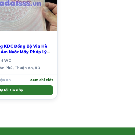
g KDC Đồng Bộ Vỉa Hè
 Âm Nước Mấy Pháp Lý
4 WC
 An Phú, Thuận An, BD
uận An
Xem chi tiết
Hỏi tin này