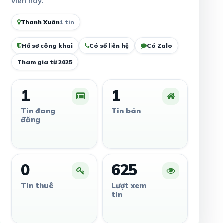
viên này.
Thanh Xuân
1 tin
Hồ sơ công khai
Có số liên hệ
Có Zalo
Tham gia từ 2025
1
1
Tin đang
Tin bán
đăng
0
625
Tin thuê
Lượt xem
tin