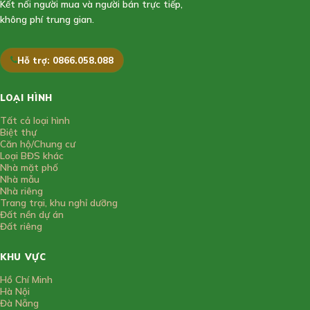
Kết nối người mua và người bán trực tiếp,
không phí trung gian.
Hỗ trợ: 0866.058.088
LOẠI HÌNH
Tất cả loại hình
Biệt thự
Căn hộ/Chung cư
Loại BĐS khác
Nhà mặt phố
Nhà mẫu
Nhà riêng
Trang trại, khu nghỉ dưỡng
Đất nền dự án
Đất riêng
KHU VỰC
Hồ Chí Minh
Hà Nội
Đà Nẵng