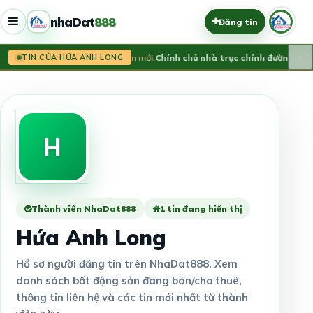
nhaDat
888
Đăng tin
×
Tin mới:
Chính chủ nhà trục chính đường Lạ
TIN CỦA HỨA ANH LONG
H
Thành viên NhaDat888
1 tin đang hiển thị
Hứa Anh Long
Hồ sơ người đăng tin trên NhaDat888. Xem
danh sách bất động sản đang bán/cho thuê,
thông tin liên hệ và các tin mới nhất từ thành