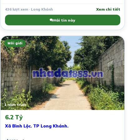
436 lượt xem · Long Khánh
Xem chi tiết
Hỏi tin này
Môi giới
1 năm trước
6.2 Tỷ
Xã Bình Lộc. TP Long Khánh.