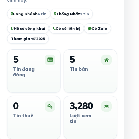
viên này.
Long Khánh
4 tin
Thống Nhất
1 tin
Hồ sơ công khai
Có số liên hệ
Có Zalo
Tham gia từ 2025
5
5
Tin đang
Tin bán
đăng
0
3,280
Tin thuê
Lượt xem
tin