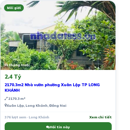
Môi giới
11 tháng trước
2.4 Tỷ
2170.3m2 Nhà vườn phường Xuân Lập TP LONG
KHÁNH
2170.3 m²
Xuân Lập, Long Khánh, Đồng Nai
376 lượt xem · Long Khánh
Xem chi tiết
Hỏi tin này