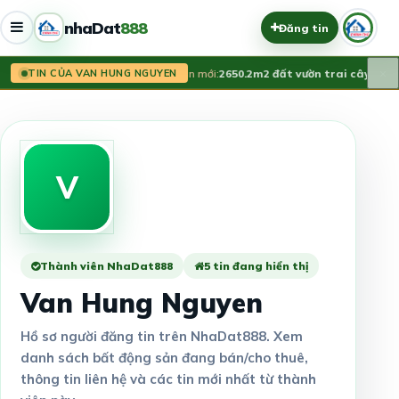
nhaDat
888
Đăng tin
×
Tin mới:
2650.2m2 đất vườn trai cây.
4.2 T
TIN CỦA VAN HUNG NGUYEN
V
Thành viên NhaDat888
5 tin đang hiển thị
Van Hung Nguyen
Hồ sơ người đăng tin trên NhaDat888. Xem
danh sách bất động sản đang bán/cho thuê,
thông tin liên hệ và các tin mới nhất từ thành