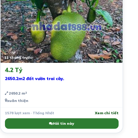
11 tháng trước
4.2 Tỷ
2650.2m2 đất vườn trai cây.
2650.2 m²
xuân thiện
1578 lượt xem · Thống Nhất
Xem chi tiết
Hỏi tin này