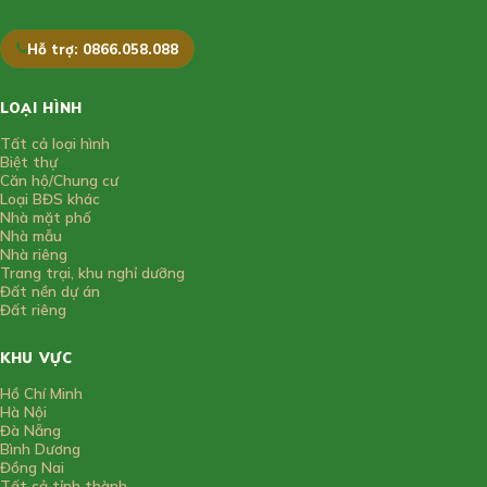
Hỗ trợ: 0866.058.088
LOẠI HÌNH
Tất cả loại hình
Biệt thự
Căn hộ/Chung cư
Loại BĐS khác
Nhà mặt phố
Nhà mẫu
Nhà riêng
Trang trại, khu nghỉ dưỡng
Đất nền dự án
Đất riêng
KHU VỰC
Hồ Chí Minh
Hà Nội
Đà Nẵng
Bình Dương
Đồng Nai
Tất cả tỉnh thành