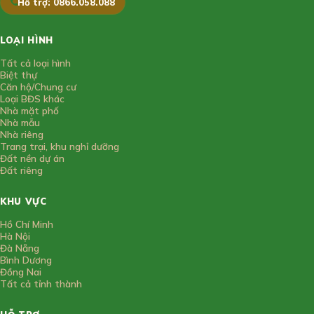
Hỗ trợ: 0866.058.088
LOẠI HÌNH
Tất cả loại hình
Biệt thự
Căn hộ/Chung cư
Loại BĐS khác
Nhà mặt phố
Nhà mẫu
Nhà riêng
Trang trại, khu nghỉ dưỡng
Đất nền dự án
Đất riêng
KHU VỰC
Hồ Chí Minh
Hà Nội
Đà Nẵng
Bình Dương
Đồng Nai
Tất cả tỉnh thành