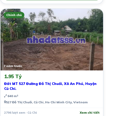
Chính chủ
7 năm trước
1.95 Tỷ
Đất MT 527 Đường Đỗ Thị Chuồi, Xã An Phú, Huyện
Củ Chi.
640 m²
527 Đỗ Thị Chuồi, Củ Chi, Ho Chi Minh City, Vietnam
2796 lượt xem · Củ Chi
Xem chi tiết