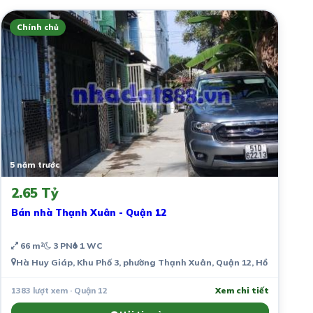
Chính chủ
5 năm trước
2.65 Tỷ
Bán nhà Thạnh Xuân - Quận 12
66 m²
3 PN
1 WC
Hà Huy Giáp, Khu Phố 3, phường Thạnh Xuân, Quận 12, Hồ Chí Minh,
1383 lượt xem · Quận 12
Xem chi tiết