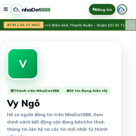
nhaDat
888
Đăng tin
×
Tin mới:
Bán nhà Thạnh Xuân - Quận 12
2.65 Tỷ
TIN CỦA VY NGÔ
V
Thành viên NhaDat888
33 tin đang hiển thị
Vy Ngô
Hồ sơ người đăng tin trên NhaDat888. Xem
danh sách bất động sản đang bán/cho thuê,
thông tin liên hệ và các tin mới nhất từ thành