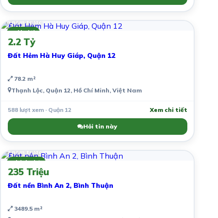
6 năm trước
Môi giới
2.2 Tỷ
Đất Hẻm Hà Huy Giáp, Quận 12
78.2 m²
Thạnh Lộc, Quận 12, Hồ Chí Minh, Việt Nam
588 lượt xem · Quận 12
Xem chi tiết
Hỏi tin này
7 năm trước
Chính chủ
235 Triệu
Đất nền Bình An 2, Bình Thuận
3489.5 m²