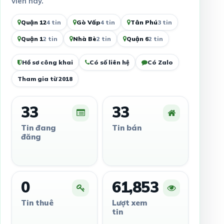
viên này.
Quận 12
4 tin
Gò Vấp
4 tin
Tân Phú
3 tin
Quận 1
2 tin
Nhà Bè
2 tin
Quận 6
2 tin
Hồ sơ công khai
Có số liên hệ
Có Zalo
Tham gia từ 2018
33
33
Tin đang
Tin bán
đăng
0
61,853
Tin thuê
Lượt xem
tin