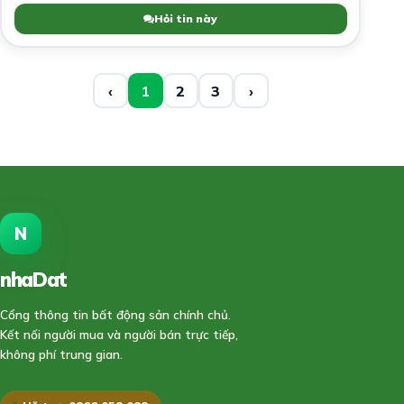
Hỏi tin này
‹
1
2
3
›
N
nhaDat
888
Cổng thông tin bất động sản chính chủ.
Kết nối người mua và người bán trực tiếp,
không phí trung gian.