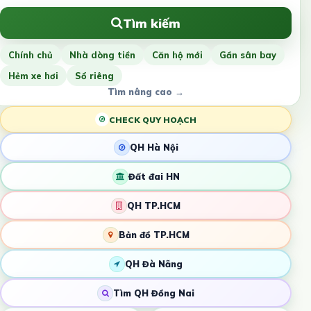
Tìm kiếm
Chính chủ
Nhà dòng tiền
Căn hộ mới
Gần sân bay
Hẻm xe hơi
Sổ riêng
Tìm nâng cao →
CHECK QUY HOẠCH
QH Hà Nội
Đất đai HN
QH TP.HCM
Bản đồ TP.HCM
QH Đà Nẵng
Tìm QH Đồng Nai