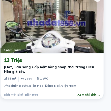
6 năm trước
13 Triệu
[Hot] Cần sang Gấp mặt bằng shop thời trang Biên
Hòa giá tốt.
📐 63 m²
🚿 1 WC
🛏 2 PN
📍
45 đường 30/4, Biên Hòa, Đồng Nai, Việt Nam
Nhà mặt phố · Biên Hòa
Xem chi tiết →