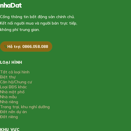
nhaDat
888
Cổng thông tin bất động sản chính chủ.
Kết nối người mua và người bán trực tiếp,
không phí trung gian.
Hỗ trợ: 0866.058.088
LOẠI HÌNH
Tất cả loại hình
Biệt thự
Căn hộ/Chung cư
Loại BĐS khác
Nhà mặt phố
Nhà mẫu
Nhà riêng
Trang trại, khu nghỉ dưỡng
Đất nền dự án
Đất riêng
KHU VỰC