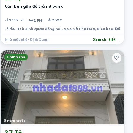
Cần bán gấp để trả nợ bank
📐 1035 m²
🚿 2 WC
🛏 2 PN
📍
Phu Hoà định quan đồng nai, Ap 4, xã Phú Hòa, Bien hoa, Đồng Nai
Nhà mặt phố · Định Quán
Xem chi tiết →
Chính chủ
3 năm trước
3.7 Tỷ