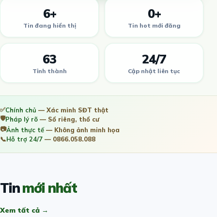
6+
0+
Tin đang hiển thị
Tin hot mới đăng
63
24/7
Tỉnh thành
Cập nhật liên tục
✅
Chính chủ
— Xác minh SĐT thật
🛡️
Pháp lý rõ
— Sổ riêng, thổ cư
📷
Ảnh thực tế
— Không ảnh minh họa
📞
Hỗ trợ 24/7
— 0866.058.088
Tin
mới nhất
Xem tất cả →