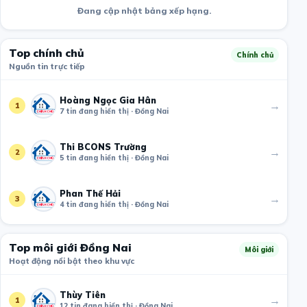
Đang cập nhật bảng xếp hạng.
Top chính chủ
Chính chủ
Nguồn tin trực tiếp
Hoàng Ngọc Gia Hân
→
1
7 tin đang hiển thị · Đồng Nai
Thi BCONS Trường
→
2
5 tin đang hiển thị · Đồng Nai
Phan Thế Hải
→
3
4 tin đang hiển thị · Đồng Nai
Top môi giới Đồng Nai
Môi giới
Hoạt động nổi bật theo khu vực
Thùy Tiên
→
1
12 tin đang hiển thị · Đồng Nai