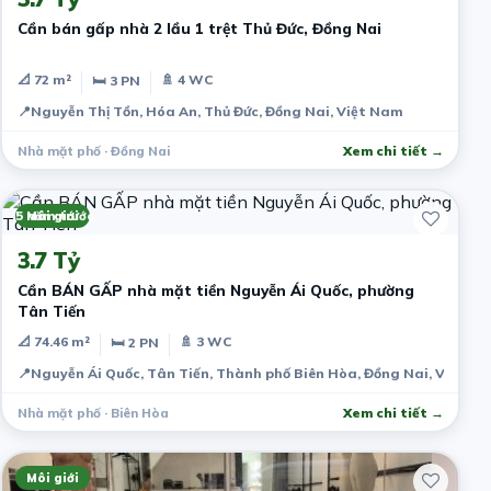
Cần bán gấp nhà 2 lầu 1 trệt Thủ Đức, Đồng Nai
📐 72 m²
🚿 4 WC
🛏 3 PN
📍
Nguyễn Thị Tồn, Hóa An, Thủ Đức, Đồng Nai, Việt Nam
Nhà mặt phố · Đồng Nai
Xem chi tiết →
5 năm trước
Môi giới
3.7 Tỷ
Cần BÁN GẤP nhà mặt tiền Nguyễn Ái Quốc, phường
Tân Tiến
📐 74.46 m²
🚿 3 WC
🛏 2 PN
📍
Nguyễn Ái Quốc, Tân Tiến, Thành phố Biên Hòa, Đồng Nai, Việt N
Nhà mặt phố · Biên Hòa
Xem chi tiết →
Môi giới