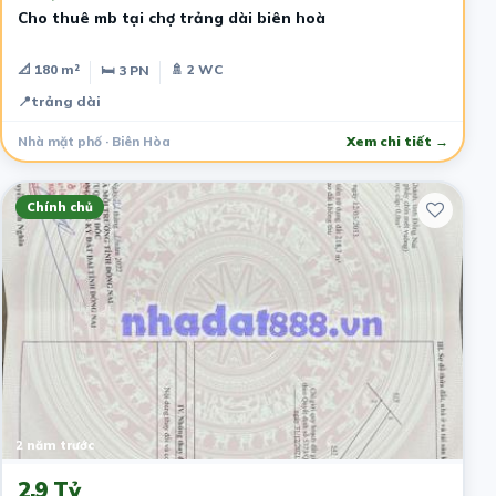
Cho thuê mb tại chợ trảng dài biên hoà
📐 180 m²
🚿 2 WC
🛏 3 PN
📍
trảng dài
Nhà mặt phố · Biên Hòa
Xem chi tiết →
Chính chủ
2 năm trước
2.9 Tỷ