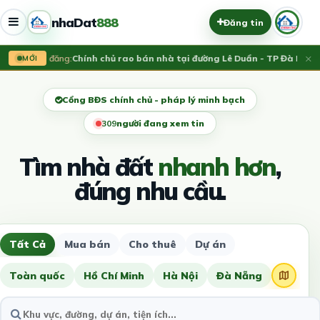
nhaDat
888
Đăng tin
×
Vừa đăng:
Chính chủ rao bán nhà tại đường Lê Duẩn - TP Đà Nẵng;
MỚI
Cổng BĐS chính chủ - pháp lý minh bạch
309
người đang xem tin
Tìm nhà đất
nhanh hơn
,
đúng nhu cầu.
Tất Cả
Mua bán
Cho thuê
Dự án
Toàn quốc
Hồ Chí Minh
Hà Nội
Đà Nẵng