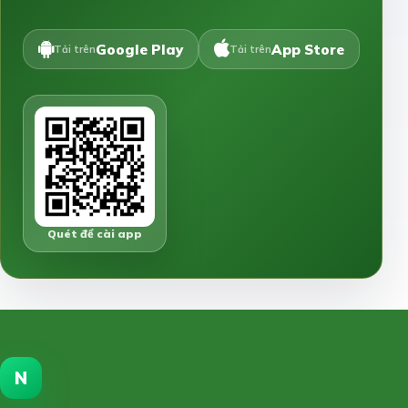
Google Play
App Store
Tải trên
Tải trên
Quét để cài app
N