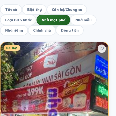
Tất cả
Biệt thự
Căn hộ/Chung cư
Loại BĐS khác
Nhà mặt phố
Nhà mẫu
Nhà riêng
Chính chủ
Dòng tiền
Nổi bật