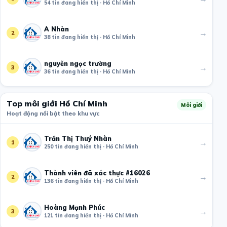
54 tin đang hiển thị · Hồ Chí Minh
A Nhàn
→
2
38 tin đang hiển thị · Hồ Chí Minh
nguyễn ngọc trường
→
3
36 tin đang hiển thị · Hồ Chí Minh
Top môi giới Hồ Chí Minh
Môi giới
Hoạt động nổi bật theo khu vực
Trần Thị Thuý Nhàn
→
1
250 tin đang hiển thị · Hồ Chí Minh
Thành viên đã xác thực #16026
→
2
136 tin đang hiển thị · Hồ Chí Minh
Hoàng Mạnh Phúc
→
3
121 tin đang hiển thị · Hồ Chí Minh