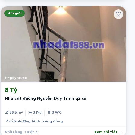
Môi giới
4 ngày trước
8 Tỷ
Nhà sát đường Nguyễn Duy Trinh q2 cũ
📐 56.5 m²
🚿 3 WC
🛏 3 PN
📍
số 5 phường bình trưng đông
Nhà riêng · Quận 2
Xem chi tiết →