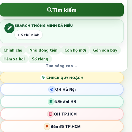
Tìm kiếm
SEARCH THÔNG MINH ĐÃ HIỂU
Hồ Chí Minh
Chính chủ
Nhà dòng tiền
Căn hộ mới
Gần sân bay
Hẻm xe hơi
Sổ riêng
Tìm nâng cao →
CHECK QUY HOẠCH
QH Hà Nội
Đất đai HN
QH TP.HCM
Bản đồ TP.HCM