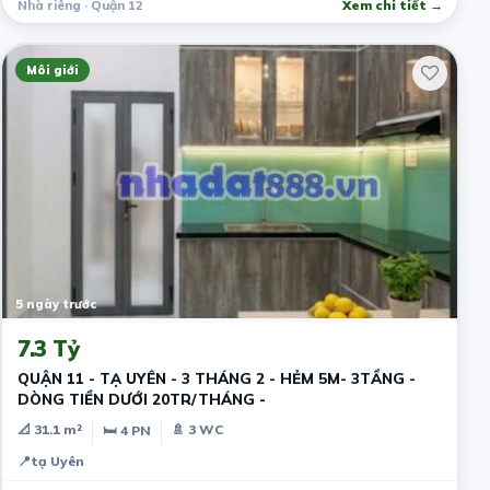
Nhà riêng · Quận 12
Xem chi tiết →
Môi giới
5 ngày trước
7.3 Tỷ
QUẬN 11 - TẠ UYÊN - 3 THÁNG 2 - HẺM 5M- 3TẦNG -
DÒNG TIỀN DƯỚI 20TR/THÁNG -
📐 31.1 m²
🚿 3 WC
🛏 4 PN
📍
tạ Uyên