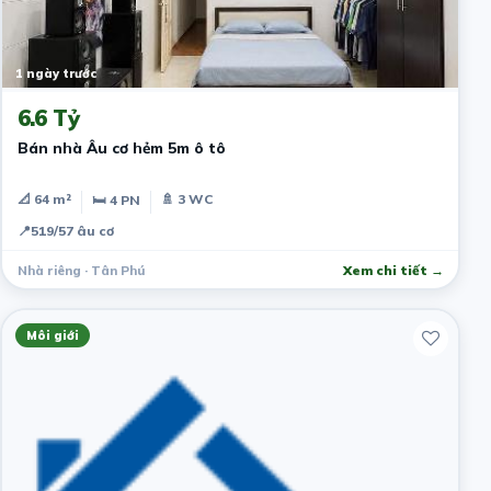
1 ngày trước
6.6 Tỷ
Bán nhà Âu cơ hẻm 5m ô tô
📐 64 m²
🚿 3 WC
🛏 4 PN
📍
519/57 âu cơ
Nhà riêng · Tân Phú
Xem chi tiết →
Môi giới