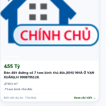
1 ngày trước
4.55 Tỷ
Bán đất đường số 7 tam bình thủ đức,(KHU NHÀ Ở VẠN
XUÂN)LH 0908795128.
📐 50.2 m²
📍
tam bình thủ đức
Đất nền dự án · Thủ Đức
Xem chi tiết →