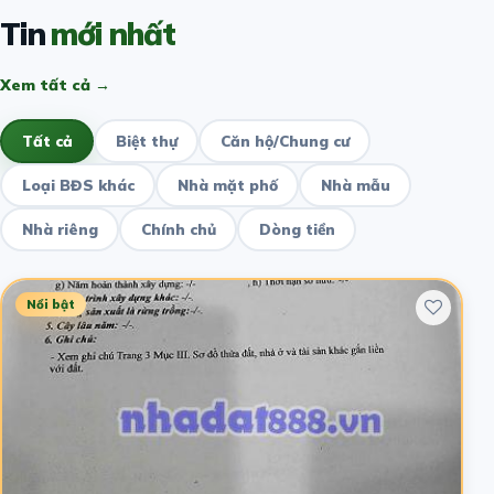
Tin
mới nhất
Xem tất cả →
Tất cả
Biệt thự
Căn hộ/Chung cư
Loại BĐS khác
Nhà mặt phố
Nhà mẫu
Nhà riêng
Chính chủ
Dòng tiền
Nổi bật