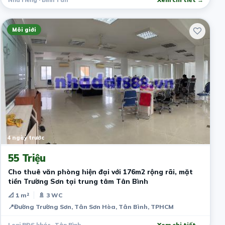
Môi giới
4 ngày trước
55 Triệu
Cho thuê văn phòng hiện đại với 176m2 rộng rãi, mặt
tiền Trường Sơn tại trung tâm Tân Bình
📐 1 m²
🚿 3 WC
📍
Đường Trường Sơn, Tân Sơn Hòa, Tân Bình, TPHCM
Loại BĐS khác · Tân Bình
Xem chi tiết →