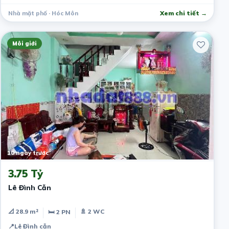
Nhà mặt phố · Hóc Môn
Xem chi tiết →
Môi giới
10 ngày trước
3.75 Tỷ
Lê Đình Cẫn
📐 28.9 m²
🚿 2 WC
🛏 2 PN
📍
Lê Đình cẫn