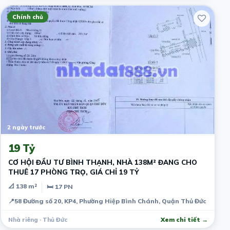
Chính chủ
2 ngày trước
19 Tỷ
CƠ HỘI ĐẦU TƯ BÌNH THẠNH, NHÀ 138M² ĐANG CHO
THUÊ 17 PHÒNG TRỌ, GIÁ CHỈ 19 TỶ
📐 138 m²
🛏 17 PN
📍
58 Đường số 20, KP4, Phường Hiệp Bình Chánh, Quận Thủ Đức
Nhà riêng · Thủ Đức
Xem chi tiết →