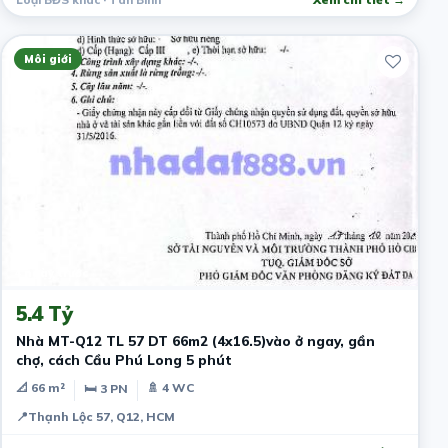
Môi giới
4 ngày trước
5.4 Tỷ
Nhà MT-Q12 TL 57 DT 66m2 (4x16.5)vào ở ngay, gần
chợ, cách Cầu Phú Long 5 phút
📐 66 m²
🚿 4 WC
🛏 3 PN
📍
Thạnh Lộc 57, Q12, HCM