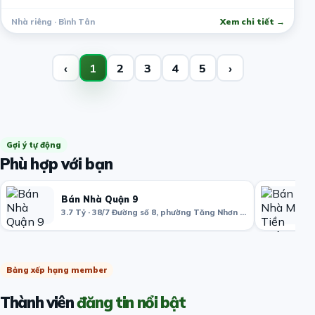
Nhà riêng · Bình Tân
Xem chi tiết →
‹
1
2
3
4
5
›
Gợi ý tự động
Phù hợp với bạn
Bán Nhà Quận 9
3.7 Tỷ · 38/7 Đường số 8, phường Tăng Nhơn Phú B, Quận 9, Hồ Chí Minh, Việt Nam
Bảng xếp hạng member
Thành viên
đăng tin nổi bật