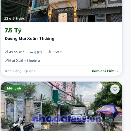
12 giờ trước
7.5 Tỷ
Đường Mai Xuân Thưởng
📐 41.55 m²
🚿 5 WC
🛏 6 PN
📍
Mai Xuân thưởng
Nhà riêng · Quận 6
Xem chi tiết →
Môi giới