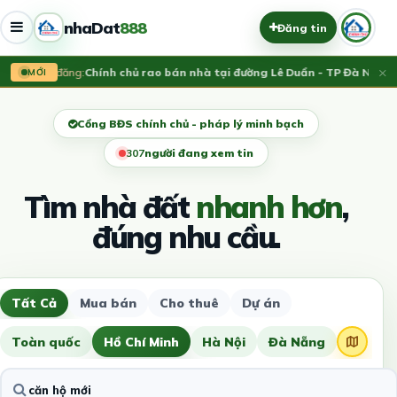
nhaDat
888
Đăng tin
×
Vừa đăng:
Chính chủ rao bán nhà tại đường Lê Duẩn - TP Đà Nẵng; D
MỚI
Cổng BĐS chính chủ - pháp lý minh bạch
306
người đang xem tin
Tìm nhà đất
nhanh hơn
,
đúng nhu cầu.
Tất Cả
Mua bán
Cho thuê
Dự án
Toàn quốc
Hồ Chí Minh
Hà Nội
Đà Nẵng