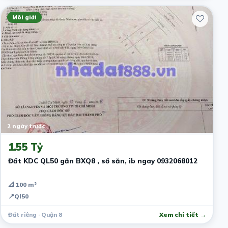
Môi giới
2 ngày trước
1.55 Tỷ
Đất KDC QL50 gần BXQ8 , sổ sẵn, ib ngay 0932068012
📐 100 m²
📍
Ql50
Đất riêng · Quận 8
Xem chi tiết →