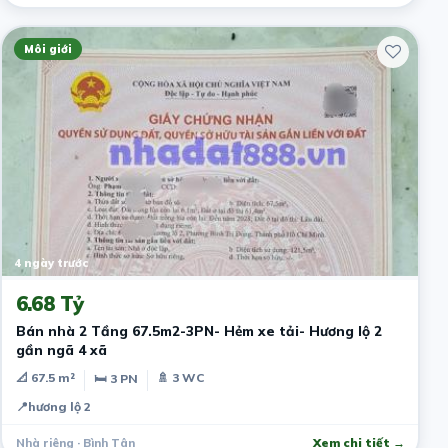
Môi giới
4 ngày trước
6.68 Tỷ
Bán nhà 2 Tầng 67.5m2-3PN- Hẻm xe tải- Hương lộ 2
gần ngã 4 xã
📐 67.5 m²
🚿 3 WC
🛏 3 PN
📍
hương lộ 2
Nhà riêng · Bình Tân
Xem chi tiết →