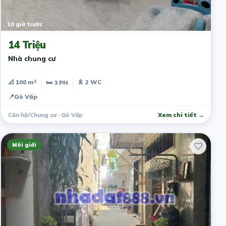
10 giờ trước
14 Triệu
Nhà chung cư
📐 100 m²
🚿 2 WC
🛏 3 PN
📍
Gò Vấp
Căn hộ/Chung cư · Gò Vấp
Xem chi tiết →
Môi giới