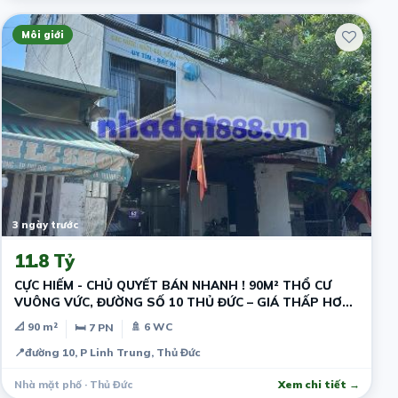
Môi giới
3 ngày trước
11.8 Tỷ
CỰC HIẾM - CHỦ QUYẾT BÁN NHANH ! 90M² THỔ CƯ
VUÔNG VỨC, ĐƯỜNG SỐ 10 THỦ ĐỨC – GIÁ THẤP HƠN
THỊ TRƯỜNG - DÒNG TIỀN SẴN
📐 90 m²
🚿 6 WC
🛏 7 PN
📍
đường 10, P Linh Trung, Thủ Đức
Nhà mặt phố · Thủ Đức
Xem chi tiết →