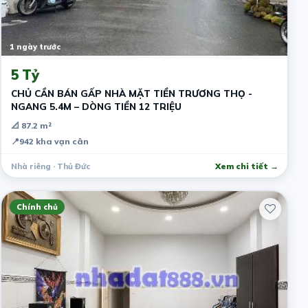
1 ngày trước
5 Tỷ
CHỦ CẦN BÁN GẤP NHÀ MẶT TIỀN TRƯƠNG THỌ -
NGANG 5.4M – DÒNG TIỀN 12 TRIỆU
📐 87.2 m²
📍
942 kha vạn cân
Nhà riêng · Thủ Đức
Xem chi tiết →
Chính chủ