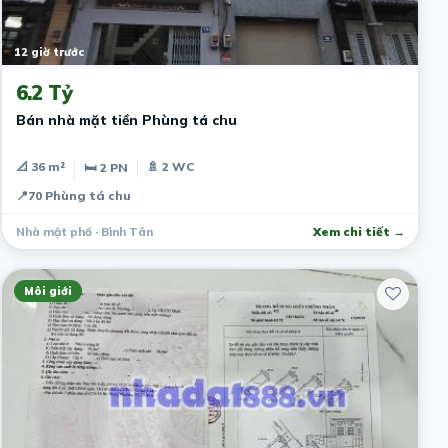
12 giờ trước
6.2 Tỷ
Bán nhà mặt tiền Phùng tá chu
📐 36 m²
🚿 2 WC
🛏 2 PN
📍
70 Phùng tá chu
Nhà mặt phố · Bình Tân
Xem chi tiết →
Môi giới