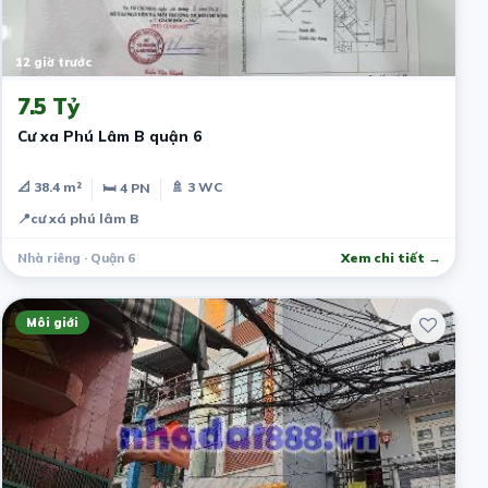
12 giờ trước
7.5 Tỷ
Cư xa Phú Lâm B quận 6
📐 38.4 m²
🚿 3 WC
🛏 4 PN
📍
cư xá phú lâm B
Nhà riêng · Quận 6
Xem chi tiết →
Môi giới