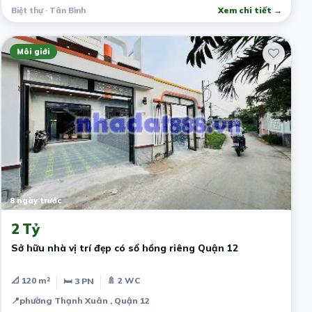
Biệt thự · Tân Bình
Xem chi tiết →
Môi giới
8 ngày trước
2 Tỷ
Sở hữu nhà vị trí đẹp có sổ hồng riêng Quận 12
📐 120 m²
🚿 2 WC
🛏 3 PN
📍
phường Thạnh Xuân , Quận 12