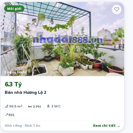
Môi giới
1 ngày trước
6.3 Tỷ
Bán nhà Hương Lộ 2
📐 56.5 m²
🚿 3 WC
🛏 3 PN
📍
891
Nhà riêng · Bình Tân
Xem chi tiết →