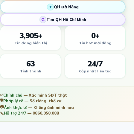
QH Đà Nẵng
Tìm QH Hồ Chí Minh
3,905+
0+
Tin đang hiển thị
Tin hot mới đăng
63
24/7
Tỉnh thành
Cập nhật liên tục
✅
Chính chủ
— Xác minh SĐT thật
🛡️
Pháp lý rõ
— Sổ riêng, thổ cư
📷
Ảnh thực tế
— Không ảnh minh họa
📞
Hỗ trợ 24/7
— 0866.058.088