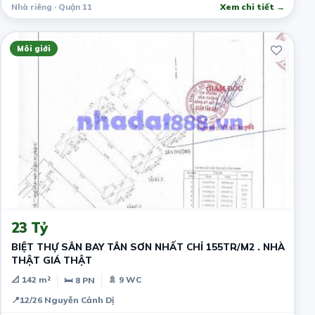
Nhà riêng · Quận 11
Xem chi tiết →
Môi giới
8 ngày trước
23 Tỷ
BIỆT THỰ SÂN BAY TÂN SƠN NHẤT CHỈ 155TR/M2 . NHÀ
THẬT GIÁ THẬT
📐 142 m²
🚿 9 WC
🛏 8 PN
📍
12/26 Nguyễn Cảnh Dị