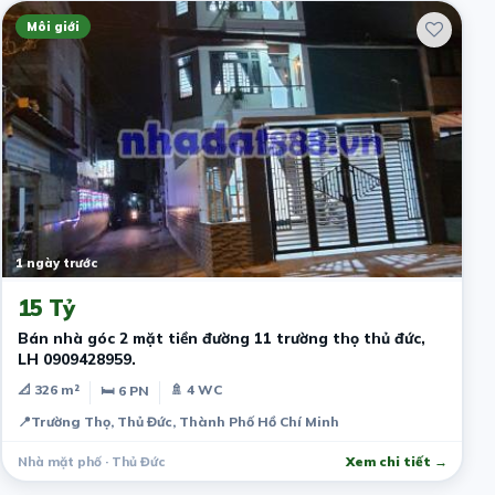
Môi giới
1 ngày trước
15 Tỷ
Bán nhà góc 2 mặt tiền đường 11 trường thọ thủ đức,
LH 0909428959.
📐 326 m²
🚿 4 WC
🛏 6 PN
📍
Trường Thọ, Thủ Đức, Thành Phố Hồ Chí Minh
Nhà mặt phố · Thủ Đức
Xem chi tiết →