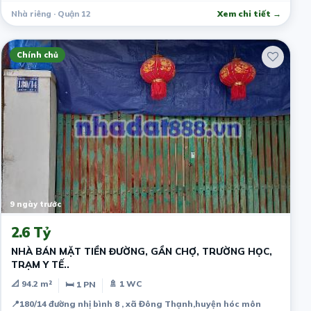
Nhà riêng · Quận 12
Xem chi tiết →
Chính chủ
9 ngày trước
2.6 Tỷ
NHÀ BÁN MẶT TIỀN ĐƯỜNG, GẦN CHỢ, TRƯỜNG HỌC,
TRẠM Y TẾ..
📐 94.2 m²
🚿 1 WC
🛏 1 PN
📍
180/14 đường nhị bình 8 , xã Đông Thạnh,huyện hóc môn