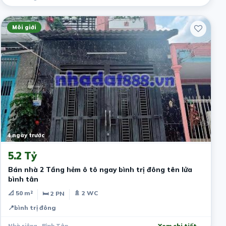
Môi giới
4 ngày trước
5.2 Tỷ
Bán nhà 2 Tầng hẻm ô tô ngay bình trị đông tên lửa
bình tân
📐 50 m²
🚿 2 WC
🛏 2 PN
📍
bình trị đông
Nhà riêng · Bình Tân
Xem chi tiết →