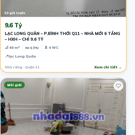
10 giờ trước
9.6 Tỷ
LẠC LONG QUÂN – P.BÌNH THỚI Q11 – NHÀ MỚI 6 TẦNG
– HXH – CHỈ 9.6 TỶ
📐 40 m²
🚿 4 WC
🛏 6 PN
📍
lạc Long Quân
Nhà riêng · Quận 11
Xem chi tiết →
Môi giới