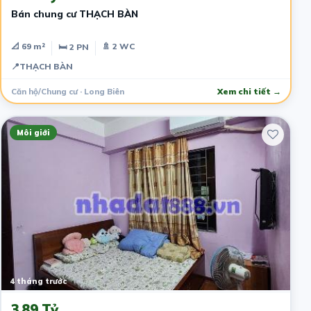
Bán chung cư THẠCH BÀN
📐 69 m²
🚿 2 WC
🛏 2 PN
📍
THẠCH BÀN
Căn hộ/Chung cư · Long Biên
Xem chi tiết →
Môi giới
4 tháng trước
3.89 Tỷ