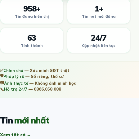
958+
1+
Tin đang hiển thị
Tin hot mới đăng
63
24/7
Tỉnh thành
Cập nhật liên tục
✅
Chính chủ
— Xác minh SĐT thật
🛡️
Pháp lý rõ
— Sổ riêng, thổ cư
📷
Ảnh thực tế
— Không ảnh minh họa
📞
Hỗ trợ 24/7
— 0866.058.088
Tin
mới nhất
Xem tất cả →