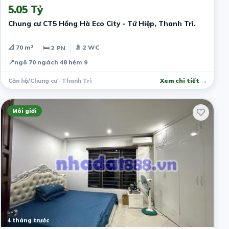
5.05 Tỷ
Chung cư CT5 Hồng Hà Eco City - Tứ Hiệp, Thanh Trì.
📐 70 m²
🚿 2 WC
🛏 2 PN
📍
ngõ 70 ngách 48 hẻm 9
Căn hộ/Chung cư · Thanh Trì
Xem chi tiết →
Môi giới
4 tháng trước