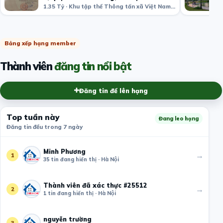
1.35 Tỷ · Khu tập thể Thông tấn xã Việt Nam, Bạch Mai, Hai Bà Trưng, Hà Nội, Việt Nam
Bảng xếp hạng member
Thành viên
đăng tin nổi bật
Đăng tin để lên hạng
Top tuần này
Đang leo hạng
Đăng tin đều trong 7 ngày
Minh Phương
→
1
35 tin đang hiển thị · Hà Nội
Thành viên đã xác thực #25512
→
2
1 tin đang hiển thị · Hà Nội
nguyễn trường
→
3