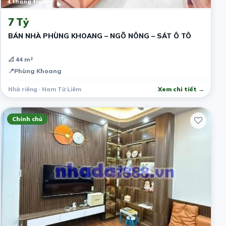
4 tháng trước
7 Tỷ
BÁN NHÀ PHÙNG KHOANG – NGÕ NÔNG – SÁT Ô TÔ
📐 44 m²
📍
Phùng Khoang
Nhà riêng · Nam Từ Liêm
Xem chi tiết →
Chính chủ