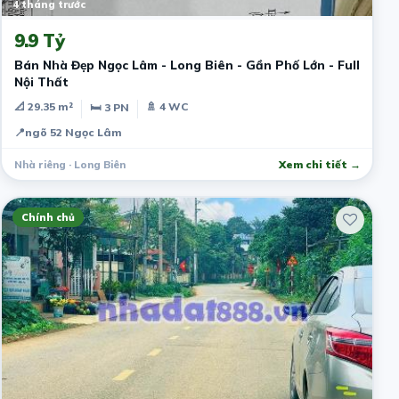
4 tháng trước
9.9 Tỷ
Bán Nhà Đẹp Ngọc Lâm - Long Biên - Gần Phố Lớn - Full
Nội Thất
📐 29.35 m²
🚿 4 WC
🛏 3 PN
📍
ngõ 52 Ngọc Lâm
Nhà riêng · Long Biên
Xem chi tiết →
Chính chủ