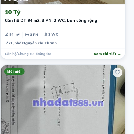
4 tháng trước
10 Tỷ
Căn hộ DT 94 m2, 3 PN, 2 WC, ban công rộng
📐 94 m²
🚿 2 WC
🛏 3 PN
📍
71, phố Nguyễn chí Thanh
Căn hộ/Chung cư · Đống Đa
Xem chi tiết →
Môi giới