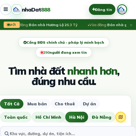
nhaDat
888
Đăng tin
×
Vừa đăng:
Bán nhà Hương Lộ 2
6.3 Tỷ
Vừa đăng:
Bán nhà góc 2 mặ
MỚI
Cổng BĐS chính chủ - pháp lý minh bạch
291
người đang xem tin
Tìm nhà đất
nhanh hơn
,
đúng nhu cầu.
Tất Cả
Mua bán
Cho thuê
Dự án
Toàn quốc
Hồ Chí Minh
Hà Nội
Đà Nẵng