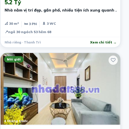
5.2 Tỷ
Nhà nằm vị trí đẹp, gần phố, nhiều tiện ích xung quanh .
📐 30 m²
🚿 3 WC
🛏 3 PN
📍
ngõ 30 ngách 53 hẽm 68
Nhà riêng · Thanh Trì
Xem chi tiết →
Môi giới
4 tháng trước