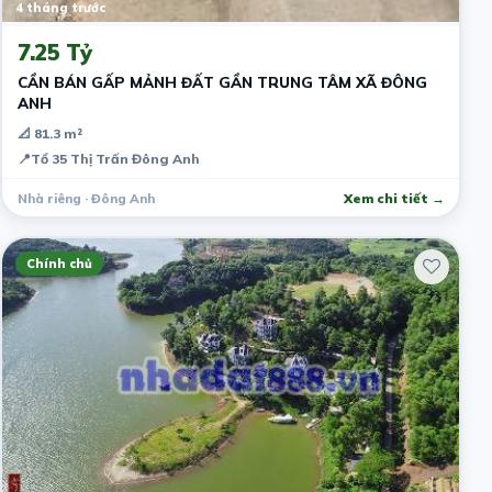
4 tháng trước
7.25 Tỷ
CẦN BÁN GẤP MẢNH ĐẤT GẦN TRUNG TÂM XÃ ĐÔNG
ANH
📐 81.3 m²
📍
Tổ 35 Thị Trấn Đông Anh
Nhà riêng · Đông Anh
Xem chi tiết →
Chính chủ