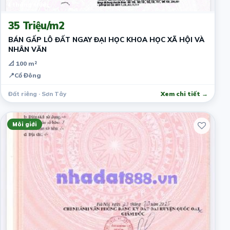
4 tháng trước
35 Triệu/m2
BÁN GẤP LÔ ĐẤT NGAY ĐẠI HỌC KHOA HỌC XÃ HỘI VÀ
NHÂN VĂN
📐 100 m²
📍
Cổ Đông
Đất riêng · Sơn Tây
Xem chi tiết →
Môi giới