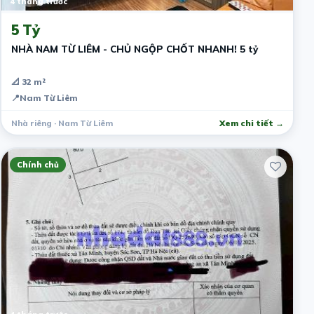
4 tháng trước
5 Tỷ
NHÀ NAM TỪ LIÊM - CHỦ NGỘP CHỐT NHANH! 5 tỷ
📐 32 m²
📍
Nam Từ Liêm
Nhà riêng · Nam Từ Liêm
Xem chi tiết →
Chính chủ