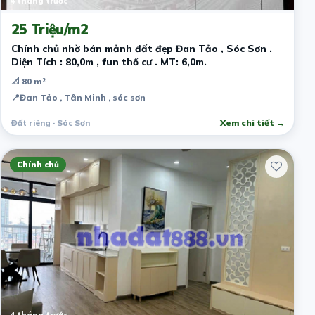
4 tháng trước
25 Triệu/m2
Chính chủ nhờ bán mảnh đất đẹp Đan Tảo , Sóc Sơn .
Diện Tích : 80,0m , fun thổ cư . MT: 6,0m.
📐 80 m²
📍
Đan Tảo , Tân Minh , sóc sơn
Đất riêng · Sóc Sơn
Xem chi tiết →
Chính chủ