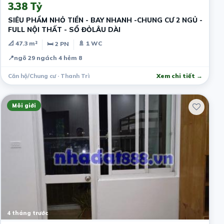
3.38 Tỷ
SIÊU PHẨM NHỎ TIỀN - BAY NHANH -CHUNG CƯ 2 NGỦ -
FULL NỘI THẤT - SỔ ĐỎLÂU DÀI
📐 47.3 m²
🚿 1 WC
🛏 2 PN
📍
ngõ 29 ngách 4 hẻm 8
Căn hộ/Chung cư · Thanh Trì
Xem chi tiết →
Môi giới
4 tháng trước