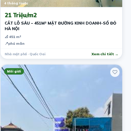
4 tháng trước
21 Triệu/m2
CẮT LỖ SÂU – 451M² MẶT ĐƯỜNG KINH DOANH-SỔ ĐỎ
HÀ NỘI
📐 451 m²
📍
phú mãn
Nhà mặt phố · Quốc Oai
Xem chi tiết →
Môi giới