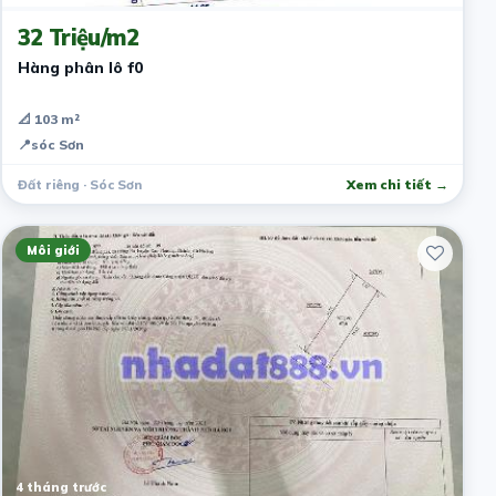
32 Triệu/m2
Hàng phân lô f0
📐 103 m²
📍
sóc Sơn
Đất riêng · Sóc Sơn
Xem chi tiết →
Môi giới
4 tháng trước