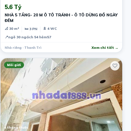
5.6 Tỷ
NHÀ 5 TẦNG- 20 M Ô TÔ TRÁNH - Ô TÔ DỪNG ĐỒ NGÀY
ĐÊM
📐 30 m²
🚿 4 WC
🛏 3 PN
📍
ngõ 30 ngách 54 hẻm57
Nhà riêng · Thanh Trì
Xem chi tiết →
Môi giới
4 tháng trước