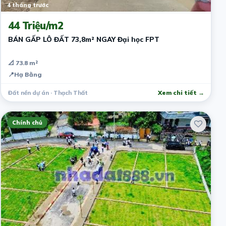
4 tháng trước
44 Triệu/m2
BÁN GẤP LÔ ĐẤT 73,8m² NGAY Đại học FPT
📐 73.8 m²
📍
Hạ Bằng
Đất nền dự án · Thạch Thất
Xem chi tiết →
Chính chủ