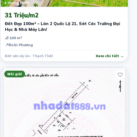
4 tháng trước
31 Triệu/m2
Đất Đẹp 100m² – Làn 2 Quốc Lộ 21, Sát Các Trường Đại
Học & Nhà Máy Lớn!
📐 100 m²
📍
Đoài Phương
Đất nền dự án · Thạch Thất
Xem chi tiết →
Môi giới