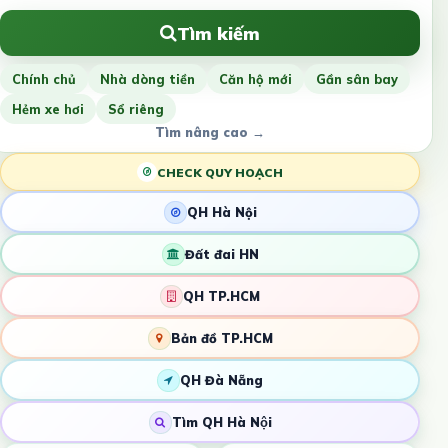
Tìm kiếm
Chính chủ
Nhà dòng tiền
Căn hộ mới
Gần sân bay
Hẻm xe hơi
Sổ riêng
Tìm nâng cao →
CHECK QUY HOẠCH
QH Hà Nội
Đất đai HN
QH TP.HCM
Bản đồ TP.HCM
QH Đà Nẵng
Tìm QH Hà Nội