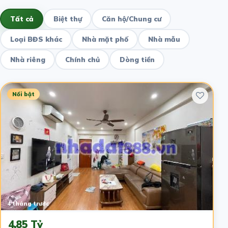
Tất cả
Biệt thự
Căn hộ/Chung cư
Loại BĐS khác
Nhà mặt phố
Nhà mẫu
Nhà riêng
Chính chủ
Dòng tiền
Nổi bật
4 tháng trước
4.85 Tỷ