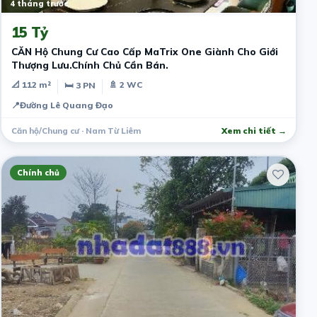
4 tháng trước
15 Tỷ
CĂN Hộ Chung Cư Cao Cấp MaTrix One Giành Cho Giới
Thượng Lưu.Chính Chủ Cần Bán.
📐 112 m²
🚿 2 WC
🛏 3 PN
📍
Đường Lê Quang Đạo
Căn hộ/Chung cư · Nam Từ Liêm
Xem chi tiết →
Chính chủ