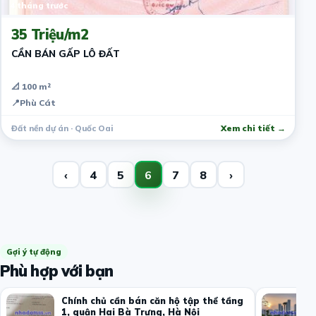
4 tháng trước
35 Triệu/m2
CẦN BÁN GẤP LÔ ĐẤT
📐 100 m²
📍
Phù Cát
Đất nền dự án · Quốc Oai
Xem chi tiết →
‹
4
5
6
7
8
›
Gợi ý tự động
Phù hợp với bạn
Chính chủ cần bán căn hộ tập thể tầng
1, quận Hai Bà Trưng, Hà Nội