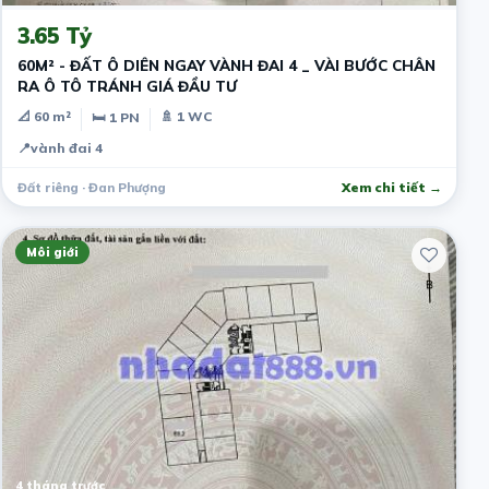
3.65 Tỷ
60M² - ĐẤT Ô DIÊN NGAY VÀNH ĐAI 4 _ VÀI BƯỚC CHÂN
RA Ô TÔ TRÁNH GIÁ ĐẦU TƯ
📐 60 m²
🚿 1 WC
🛏 1 PN
📍
vành đai 4
Đất riêng · Đan Phượng
Xem chi tiết →
Môi giới
4 tháng trước