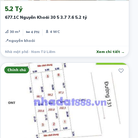
5.2 Tỷ
677.1C Nguyễn Khoái 30 5 3.7 7.6 5.2 tỷ
📐 30 m²
🚿 4 WC
🛏 4 PN
📍
nguyễn khoái
Nhà mặt phố · Nam Từ Liêm
Xem chi tiết →
Chính chủ
4 tháng trước