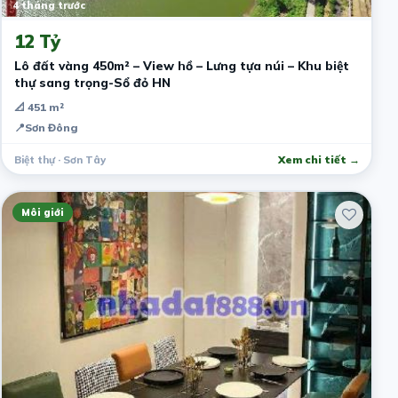
4 tháng trước
12 Tỷ
Lô đất vàng 450m² – View hồ – Lưng tựa núi – Khu biệt
thự sang trọng-Sổ đỏ HN
📐 451 m²
📍
Sơn Đông
Biệt thự · Sơn Tây
Xem chi tiết →
Môi giới