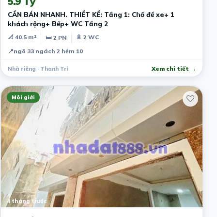
5.9 Tỷ
CẦN BÁN NHANH. THIỀT KỀ: Tầng 1: Chố để xe+ 1
khách rộng+ Bếp+ WC Tầng 2
📐 40.5 m²
🚿 2 WC
🛏 2 PN
📍
ngõ 33 ngách 2 hẻm 10
Nhà riêng · Thanh Trì
Xem chi tiết →
Môi giới
4 tháng trước