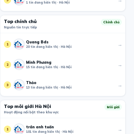
1 tin đang hiển thị · Hà Nội
Top chính chủ
Chính chủ
Nguồn tin trực tiếp
Quang Bds
→
1
20 tin đang hiển thị · Hà Nội
Minh Phương
→
2
15 tin đang hiển thị · Hà Nội
Thảo
→
3
13 tin đang hiển thị · Hà Nội
Top môi giới Hà Nội
Môi giới
Hoạt động nổi bật theo khu vực
trần anh tuấn
→
1
101 tin đang hiển thị · Hà Nội