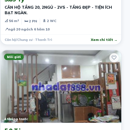
CĂN HỘ TẦNG 20, 2NGỦ - 2VS - TẦNG ĐẸP - TIỆN ÍCH
BẠT NGÀN.
📐 56 m²
🚿 2 WC
🛏 2 PN
📍
ngõ 20 ngách 6 hẽm 10
Căn hộ/Chung cư · Thanh Trì
Xem chi tiết →
Môi giới
4 tháng trước