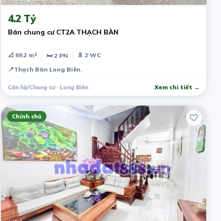
4.2 Tỷ
Bán chung cư CT2A THẠCH BÀN
📐 69.2 m²
🚿 2 WC
🛏 2 PN
📍
Thạch Bàn Long Biên.
Căn hộ/Chung cư · Long Biên
Xem chi tiết →
Chính chủ