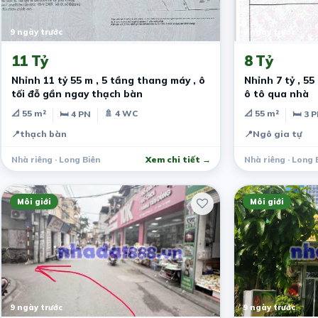
9 ngày trước
9 ngày trước
11 Tỷ
8 Tỷ
Nhỉnh 11 tỷ 55 m , 5 tầng thang máy , ô
Nhỉnh 7 tỷ , 55
tối đỗ gần ngay thạch bàn
ô tô qua nhà
📐 55 m²
🚿 4 WC
📐 55 m²
🛏 4 PN
🛏 3 
📍
thạch bàn
📍
Ngô gia tự
Nhà riêng · Long Biên
Xem chi tiết →
Nhà riêng · Long 
Môi giới
Môi giới
9 ngày trước
9 ngày trước