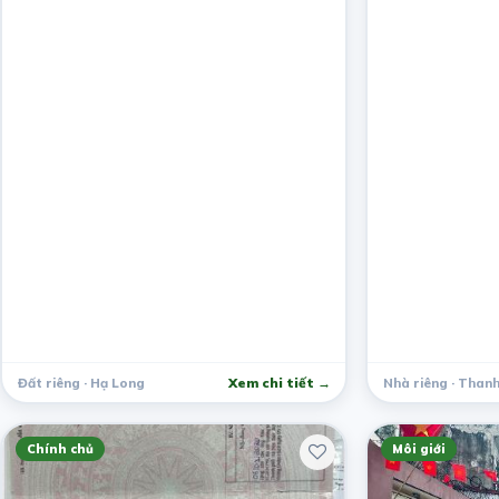
Đất riêng · Hạ Long
Xem chi tiết →
Nhà riêng · Than
Chính chủ
Môi giới