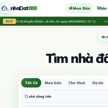
nhaDat
888
Mua Bán
Bản
ất KDC QL50 gần BXQ8 , sổ sẵn, ib ngay 0932068012
1.55 Tỷ
Vừa đăn
MỚI
Cổ
Tìm nhà đ
Tất Cả
Mua bán
Cho thuê
Dự án