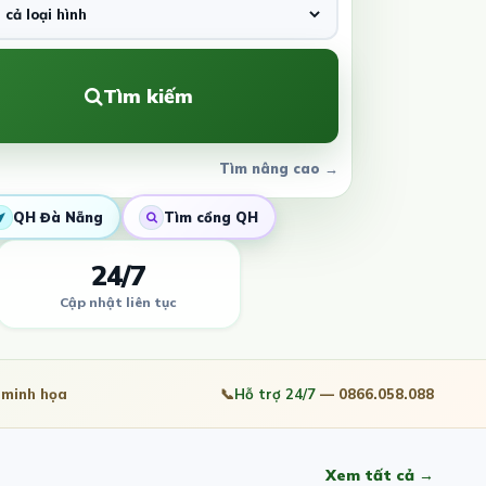
Tìm kiếm
Tìm nâng cao →
QH Đà Nẵng
Tìm cổng QH
24/7
Cập nhật liên tục
minh họa
📞
Hỗ trợ 24/7
— 0866.058.088
Xem tất cả →