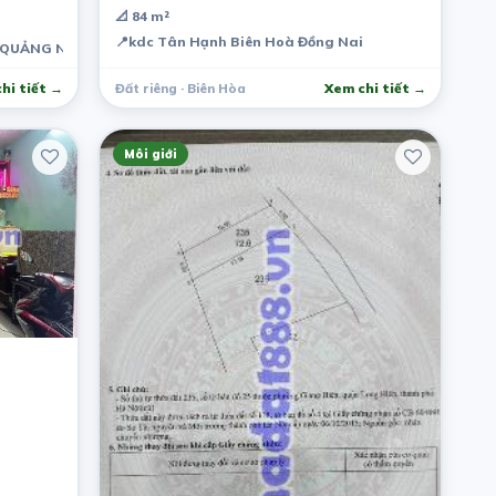
📐 84 m²
📍
kdc Tân Hạnh Biên Hoà Đồng Nai
, QUẢNG NINH
hi tiết →
Đất riêng · Biên Hòa
Xem chi tiết →
Môi giới