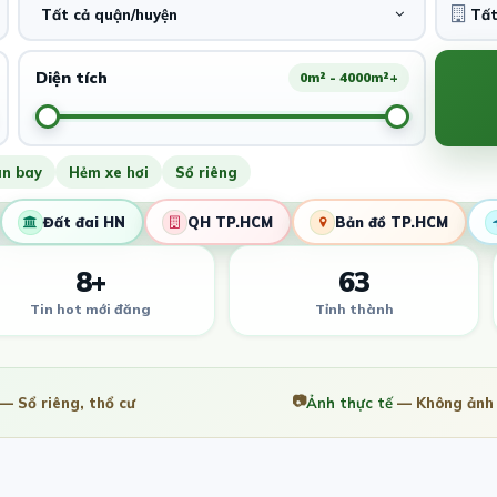
Tất cả quận/huyện
Diện tích
0m² - 4000m²+
ân bay
Hẻm xe hơi
Sổ riêng
Đất đai HN
QH TP.HCM
Bản đồ TP.HCM
8+
63
Tin hot mới đăng
Tỉnh thành
📷
— Sổ riêng, thổ cư
Ảnh thực tế
— Không ảnh 