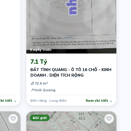
9 ngày trước
7.1 Tỷ
ĐẤT TÌNH QUANG - Ô TÔ 16 CHỖ - KINH
DOANH . DIỆN TÍCH RỘNG
📐 72.6 m²
📍
tình Quang
hi tiết →
Đất riêng · Long Biên
Xem chi tiết →
Môi giới