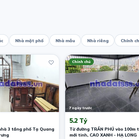
ác
Nhà mặt phố
Nhà mẫu
Nhà riêng
Chính c
Chính chủ
7 ngày trước
5.2 Tỷ
nhà 3 tầng phố Tạ Quang
Từ đường TRẦN PHÚ vào 100m t
rưng
mới tinh, CAO XANH - HẠ LONG