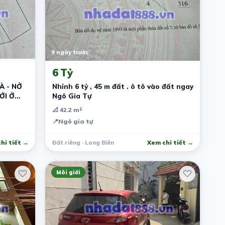
9 ngày trước
6 Tỷ
À - NỞ
Nhỉnh 6 tỷ , 45 m đất . ô tô vào đất ngay
ỚI Ở
Ngô Gia Tự
📐 42.2 m²
📍
Ngô gia tự
hi tiết →
Đất riêng · Long Biên
Xem chi tiết →
Môi giới