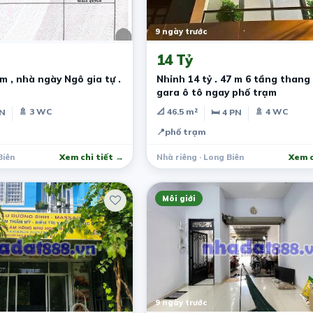
9 ngày trước
14 Tỷ
 m , nhà ngày Ngô gia tự .
Nhỉnh 14 tỷ . 47 m 6 tầng thang
gara ô tô ngay phố trạm
🚿 3 WC
📐 46.5 m²
🚿 4 WC
PN
🛏 4 PN
📍
phố trạm
Biên
Xem chi tiết →
Nhà riêng · Long Biên
Xem c
Môi giới
9 ngày trước