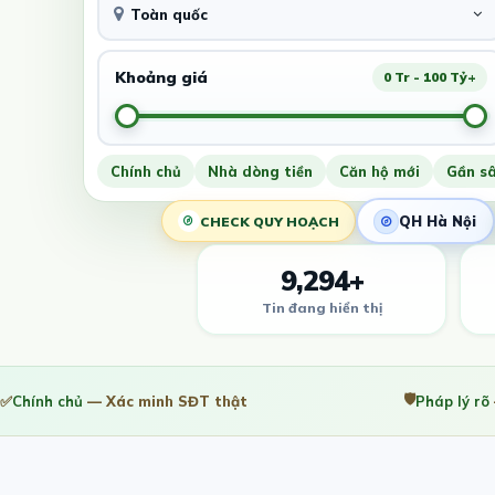
Toàn quốc
Khoảng giá
0 Tr - 100 Tỷ+
Chính chủ
Nhà dòng tiền
Căn hộ mới
Gần s
QH Hà Nội
CHECK QUY HOẠCH
9,294+
Tin đang hiển thị
🛡️
✅
Chính chủ
— Xác minh SĐT thật
Pháp lý rõ