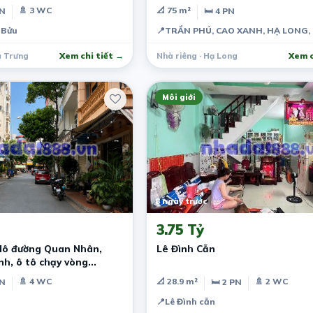
🚿 3 WC
📐 75 m²
PN
🛏 4 PN
 Bửu
📍
TRẦN PHÚ, CAO XANH, HẠ LONG
à Trưng
Xem chi tiết →
Nhà riêng · Hạ Long
Xem c
Môi giới
8 ngày trước
3.75 Tỷ
lô đường Quan Nhân,
Lê Đình Cẫn
nh, ô tô chạy vòng
ố
🚿 4 WC
📐 28.9 m²
🚿 2 WC
PN
🛏 2 PN
📍
Lê Đình cẫn