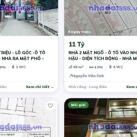
9 ngày trước
11 Tỷ
RIỆU - LÔ GÓC -Ô TÔ
NHÀ 2 MẶT NGÕ - Ô TÔ VÀO NH
 NHÀ RA MẶT PHỐ -
HẬU - DIỆN TÍCH RỘNG - NHÀ M
SƯỚNG
🚿 1 WC
📐 68 m²
🚿 4 WC
 PN
🛏 4 PN
📍
Nguyễn Văn linh
Biên
Xem chi tiết →
Nhà riêng · Long Biên
Xem c
Môi giới