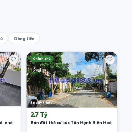
hủ
Dòng tiền
Chính chủ
8 ngày trước
2.7 Tỷ
ới nhà
Bán đất thổ cư kdc Tân Hạnh Biên Hoà