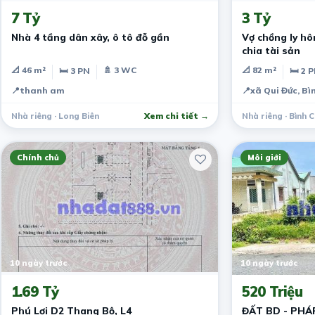
7 Tỷ
3 Tỷ
Nhà 4 tầng dân xây, ô tô đỗ gần
Vợ chồng ly h
chia tài sản
📐 46 m²
🚿 3 WC
📐 82 m²
🛏 3 PN
🛏 2 
📍
thanh am
📍
xã Qui Đức, B
Nhà riêng · Long Biên
Xem chi tiết →
Nhà riêng · Bình 
Chính chủ
Môi giới
10 ngày trước
10 ngày trước
1.69 Tỷ
520 Triệu
Phú Lợi D2 Thang Bộ, L4
ĐẤT BD - PHÁP