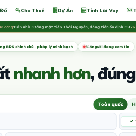
 Đồ
Cho Thuê
Dự Án
Tính Lãi Vay
T
g:
Bán nhà 3 tầng mặt tiền Thái Nguyên, dòng tiền ổn định 35t
26 Tỷ
ng BĐS chính chủ - pháp lý minh bạch
318
người đang xem tin
ất
nhanh hơn
, đúng
Toàn quốc
H