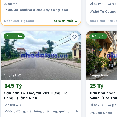
📐 98 m²
📐 43 m²
🛏 3 
📍
khu 3a, phường giếng đáy, tp hạ long
📍
phố Tạ Quang
Đất riêng · Hạ Long
Xem chi tiết →
Nhà riêng · Hai B
Chính chủ
Môi giới
8 ngày trước
8 ngày trước
14.5 Tỷ
23 Tỷ
Cần bán 1631m2, tại Việt Hưng, Hạ
Bán nhà phân 
Long, Quảng Ninh
54m2, Ô tô trá
quanh, gần ph
📐 1631 m²
📐 54 m²
🛏 5 
📍
đồng đăng, việt hưng , hạ long, quảng ninh
📍
Quan Nhân