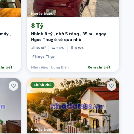
9 ngày trước
8 Tỷ
 máy ,
Nhỉnh 8 tỷ , nhà 5 tầng , 35 m , ngay
Ngọc Thuỵ ô tô qua nhà
📐 35 m²
🚿 4 WC
🛏 3 PN
📍
Ngọc Thụy
hi tiết →
Nhà riêng · Long Biên
Xem chi tiết →
Chính chủ
9 ngày trước