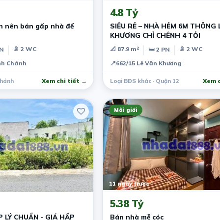
4.8 Tỷ
ôn nên bán gấp nhà để
SIÊU RẺ – NHÀ HẺM 6M THÔNG 
KHƯƠNG CHỈ CHÊNH 4 TỎI
🚿 2 WC
📐 87.9 m²
🚿 2 WC
PN
🛏 2 PN
ình Chánh
📍
662/15 Lê Văn Khương
Chánh
Xem chi tiết →
Loại BĐS khác · Quận 12
Xem c
Môi giới
11 ngày trước
5.38 Tỷ
 LÝ CHUẨN - GIÁ HẤP
Bán nhà mễ cóc