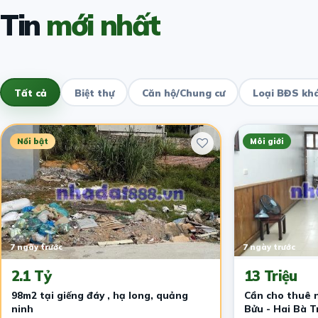
Tin
mới nhất
Tất cả
Biệt thự
Căn hộ/Chung cư
Loại BĐS kh
Nổi bật
Môi giới
7 ngày trước
7 ngày trước
2.1 Tỷ
13 Triệu
98m2 tại giếng đáy , hạ long, quảng
Cần cho thuê 
ninh
Bửu - Hai Bà T