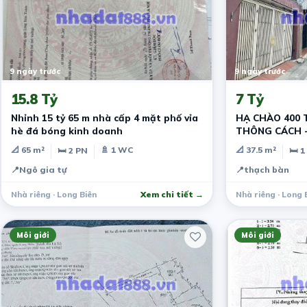
9 ngày trước
9 ngày trước
15.8 Tỷ
7 Tỷ
Nhỉnh 15 tỷ 65 m nhà cấp 4 mặt phố vỉa
HẠ CHÀO 400 T
hè đá bóng kinh doanh
THÔNG CÁCH -
📐 65 m²
🚿 1 WC
📐 37.5 m²
🛏 2 PN
🛏 1
📍
Ngô gia tự
📍
thạch bàn
Nhà riêng · Long Biên
Xem chi tiết →
Nhà riêng · Long 
Môi giới
Môi giới