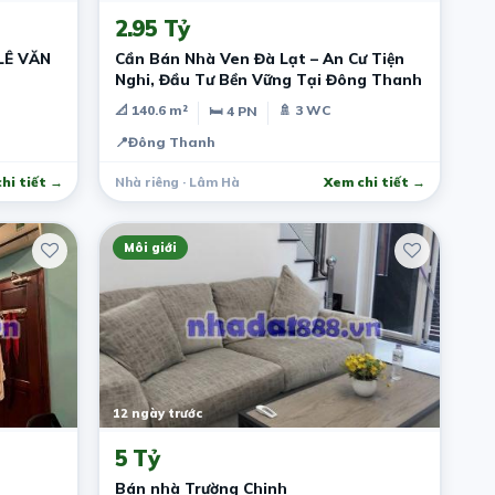
2.95 Tỷ
LÊ VĂN
Cần Bán Nhà Ven Đà Lạt – An Cư Tiện
Nghi, Đầu Tư Bền Vững Tại Đông Thanh
📐 140.6 m²
🚿 3 WC
🛏 4 PN
📍
Đông Thanh
hi tiết →
Nhà riêng · Lâm Hà
Xem chi tiết →
Môi giới
12 ngày trước
5 Tỷ
Bán nhà Trường Chinh