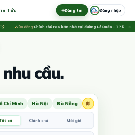
in Tức
Đăng tin
Đăng nhập
×
Vừa đăng:
Chính chủ rao bán nhà tại đường Lê Duẩn - TP Đà Nẵng; DT
 nhu cầu.
ồ Chí Minh
Hà Nội
Đà Nẵng
Tất cả
Chính chủ
Môi giới