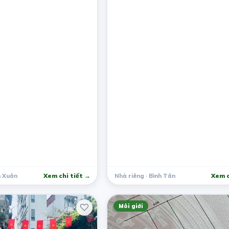
h Xuân
Xem chi tiết →
Nhà riêng · Bình Tân
Xem c
Môi giới