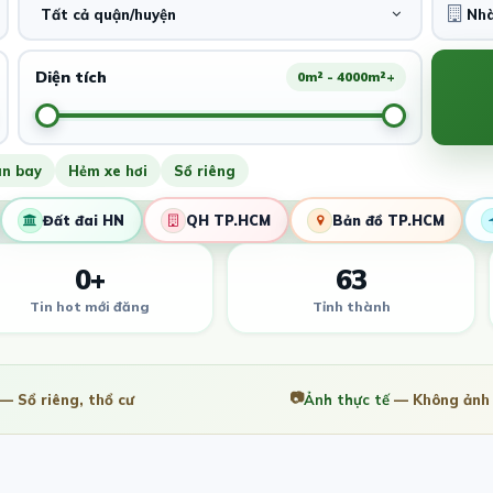
Tất cả quận/huyện
Diện tích
0m² - 4000m²+
ân bay
Hẻm xe hơi
Sổ riêng
Đất đai HN
QH TP.HCM
Bản đồ TP.HCM
0+
63
Tin hot mới đăng
Tỉnh thành
📷
— Sổ riêng, thổ cư
Ảnh thực tế
— Không ảnh 