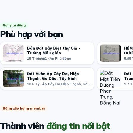
Gợi ý tự động
Phù hợp với bạn
Bán Đất xây Biệt thự Giả -
HẺM
Trường Mãu giáo
ĐƯỜ
ĐỨC
15 Triệu/m2 · An Phú đông
5.95 
Đất Vườn Ấp Cây Da, Hiệp
Đất 
Thạnh, Gò Dầu, Tây Ninh
Trun
10.6 Tỷ · Ấp Cây Da,Hiệp Thạnh, Gò Dầu, Tây Ninh, Vietnam
Bảng xếp hạng member
Thành viên
đăng tin nổi bật