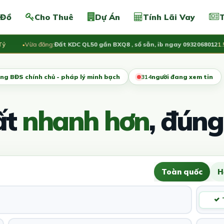
 Đồ
Cho Thuê
Dự Án
Tính Lãi Vay
T
Vừa đăng:
Đất KDC QL50 gần BXQ8 , sổ sẵn, ib ngay 0932068012
1.55 
ng BĐS chính chủ - pháp lý minh bạch
314
người đang xem tin
ất
nhanh hơn
, đúng
Toàn quốc
H