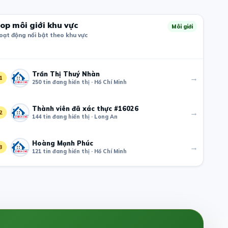
op môi giới khu vực
Môi giới
oạt động nổi bật theo khu vực
Trần Thị Thuý Nhàn
→
1
250 tin đang hiển thị · Hồ Chí Minh
Thành viên đã xác thực #16026
→
2
144 tin đang hiển thị · Long An
Hoàng Mạnh Phúc
→
3
121 tin đang hiển thị · Hồ Chí Minh