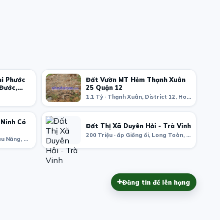
ại Phước
Đất Vườn MT Hẻm Thạnh Xuân
 Đước,
25 Quận 12
1.1 Tỷ · Thạnh Xuân, District 12, Ho Chi Minh City, Vietnam
 Ninh Có
Đất Thị Xã Duyên Hải - Trà Vinh
200 Triệu · ấp Giồng ổi, Long Toàn, Duyên Hải District, Tra Vinh, Vietnam
4.2 Tỷ · ấp Ninh Hòa, xã Bàu Năng, Tây Ninh, Tây Ninh Province, Vietnam
Đăng tin để lên hạng