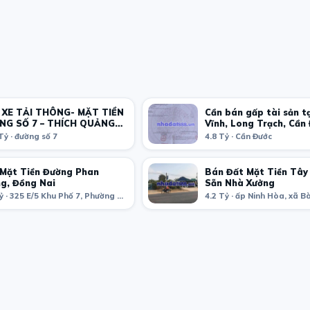
 XE TẢI THÔNG- MẶT TIỀN
Cần bán gấp tài sản t
NG SỐ 7 – THÍCH QUẢNG
Vĩnh, Long Trạch, Cần
Long An.
Tỷ · đường số 7
4.8 Tỷ · Cần Đước
Mặt Tiền Đường Phan
Bán Đất Mặt Tiền Tây
g, Đồng Nai
Sẵn Nhà Xưởng
9.7 Tỷ · 325 E/5 Khu Phố 7, Phường Tân Tiến, Thành phố Biên Hòa, Đồng Nai, Việt Nam