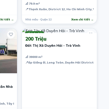
📐 79.9 m²
📍
Thạnh Xuân, District 12, Ho Chi Minh City, Vietnam
hi tiết →
Nhà mẫu · Quận 12
Xem chi tiết →
7 năm trước
Chính chủ
200 Triệu
Đất Thị Xã Duyên Hải - Trà Vinh
📐 39000 m²
📍
ấp Giồng ổi, Long Toàn, Duyên Hải District, Tra Vin
Sẵn Nhà
inh, Tây Ninh Province, Vietnam