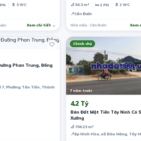
🚿 3 WC
📐 56.3 m²
🚿 2 WC
 PN
🛏 2 PN
📍
Cần Đước
uận
Xem chi tiết →
Nhà mẫu · Cần Đước
Xem c
Chính chủ
Đường Phan Trung, Đồng
ố 7, Phường Tân Tiến, Thành phố Biên Hòa, Đồng Nai, Việt Nam
7 năm trước
4.2 Tỷ
Bán Đất Mặt Tiền Tây Ninh Có 
Xưởng
📐 706.23 m²
📍
ấp Ninh Hòa, xã Bàu Năng, Tây N