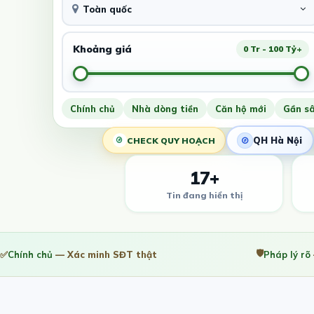
Toàn quốc
Khoảng giá
0 Tr - 100 Tỷ+
Chính chủ
Nhà dòng tiền
Căn hộ mới
Gần s
QH Hà Nội
CHECK QUY HOẠCH
17+
Tin đang hiển thị
🛡️
✅
Chính chủ
— Xác minh SĐT thật
Pháp lý rõ