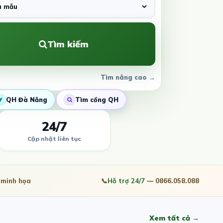
Tìm kiếm
Tìm nâng cao →
QH Đà Nẵng
Tìm cổng QH
24/7
Cập nhật liên tục
minh họa
📞
Hỗ trợ 24/7
— 0866.058.088
Xem tất cả →