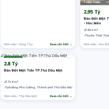
7 năm trước
2.95 Tỷ
Bán Đất Mặt T
- Hóc Môn
📐 86.4 m²
📍
Xuân Thới Thư
Nhà mẫu · Vũng Tàu
Xem chi tiết →
Nhà mẫu · Hóc M
7 năm trước
Chính chủ
2.8 Tỷ
Bán Đất Mặt Tiền TP.Thủ Dầu Một
📐 72.8 m²
📍
phường Phú Cường, Thành phố Thủ Dầu Một, Bình Dương, Việt Nam
Nhà mẫu · Thủ Dầu Một
Xem chi tiết →