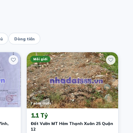
hủ
Dòng tiền
Môi giới
7 năm trước
1.1 Tỷ
ĩnh,
Đất Vườn MT Hẻm Thạnh Xuân 25 Quận
12