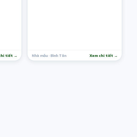
hi tiết →
Nhà mẫu · Bình Tân
Xem chi tiết →