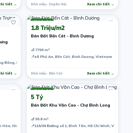
hi tiết →
Nhà mẫu · Duyên Hải
Xem chi tiết →
7 năm trước
Chính chủ
1.8 Triệu/m2
Bán Đất Bến Cát - Bình Dương
rưng
📐 7700 m²
📍
xã Phú An, Bến Cát, Binh Duong, Vietnam
g Đông, District 2, Ho Chi Minh City, Vietnam
hi tiết →
Nhà mẫu · Bến Cát
Xem chi tiết →
7 năm trước
Chính chủ
5 Tỷ
Bán Đất Khu Văn Cao - Chợ Bình Long
📐 55.8 m²
 Hòa, Ninh Kiều, Cần Thơ, Việt Nam
📍
115/09 Đường số 1, Bình Tân, Hồ Chí Minh, Việt Nam