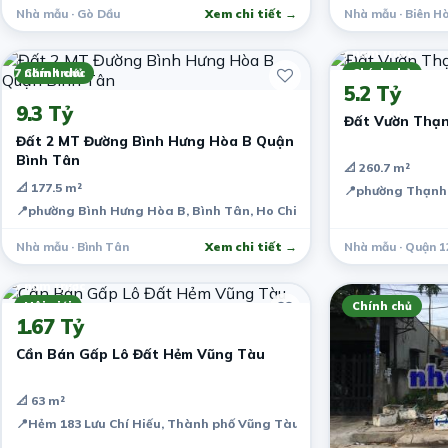
Nhà mẫu · Gò Dầu
Xem chi tiết →
Nhà mẫu · Biên H
7 năm trước
7 năm trước
Chính chủ
Chính chủ
5.2 Tỷ
9.3 Tỷ
Đất Vườn Thạn
Đất 2 MT Đường Bình Hưng Hòa B Quận
Bình Tân
📐 260.7 m²
📐 177.5 m²
📍
phường Thạnh L
📍
phường Bình Hưng Hòa B, Bình Tân, Ho Chi Minh City, Vietnam
Nhà mẫu · Bình Tân
Xem chi tiết →
Nhà mẫu · Quận 1
7 năm trước
Môi giới
Chính chủ
1.67 Tỷ
Cần Bán Gấp Lô Đất Hẻm Vũng Tàu
📐 63 m²
📍
Hẻm 183 Lưu Chí Hiếu, Thành phố Vũng Tàu, Bà Rịa - Vũng Tàu, V