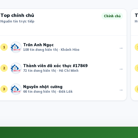
Top chính chủ
T
Chính chủ
Nguồn tin trực tiếp
H
Trần Anh Ngọc
→
1
108 tin đang hiển thị · Khánh Hòa
Thành viên đã xác thực #17849
→
2
72 tin đang hiển thị · Hồ Chí Minh
Nguyễn nhật cường
→
3
66 tin đang hiển thị · Đắk Lắk