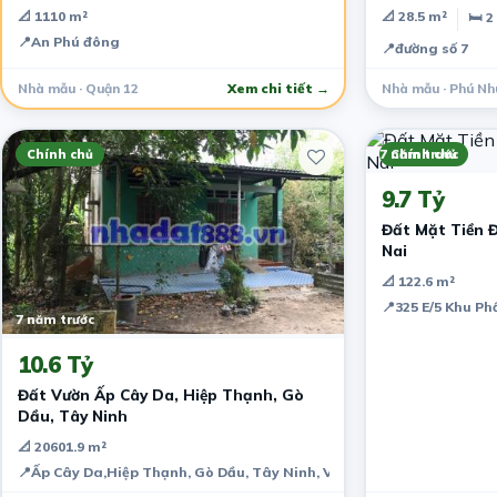
📐 1110 m²
📐 28.5 m²
🛏 2
📍
An Phú đông
📍
đường số 7
Nhà mẫu · Quận 12
Xem chi tiết →
Nhà mẫu · Phú Nh
Chính chủ
7 năm trước
Chính chủ
9.7 Tỷ
Đất Mặt Tiền 
Nai
📐 122.6 m²
📍
325 E/5 Khu Ph
7 năm trước
10.6 Tỷ
Đất Vườn Ấp Cây Da, Hiệp Thạnh, Gò
Dầu, Tây Ninh
📐 20601.9 m²
📍
Ấp Cây Da,Hiệp Thạnh, Gò Dầu, Tây Ninh, Vietnam