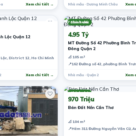
òa
Xem chi tiết →
Nhà mẫu · Dương Minh Châu
Xem c
7 năm trước
Chính chủ
4.95 Tỷ
h Lộc Quận 12
MT Đường Số 42 Phường Bình T
Đông Quận 2
📐 105 m²
ộc, District 12, Ho Chi Minh City, Vietnam
📍
162 Đường số 42, phường Bình Trưn
2
Xem chi tiết →
Nhà mẫu · Quận 2
Xem c
7 năm trước
Chính chủ
970 Triệu
Bán Đất Nền Cần Thơ
📐 104 m²
iệt Nam
📍
Hẻm 311 Đường Nguyễn Văn Cừ, An