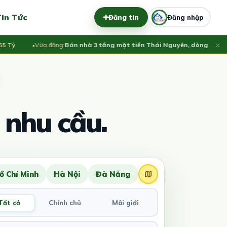
in Tức
Đăng tin
Đăng nhập
×
Tỷ
Vừa đăng:
Bán nhà 3 tầng mặt tiền Thái Nguyên, dòng tiền ổn đ
 nhu cầu.
ồ Chí Minh
Hà Nội
Đà Nẵng
Tất cả
Chính chủ
Môi giới