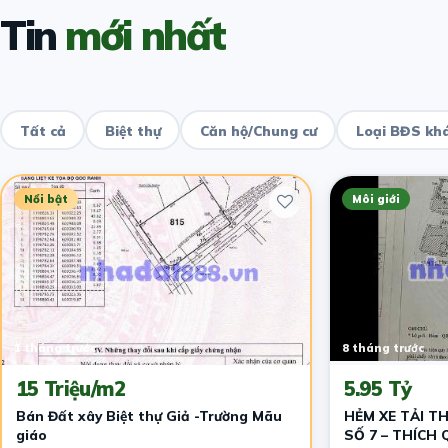
Tin
mới nhất
Tất cả
Biệt thự
Căn hộ/Chung cư
Loại BĐS kh
Nổi bật
Môi giới
1 tháng trước
8 tháng trước
15 Triệu/m2
5.95 Tỷ
Bán Đất xây Biệt thự Giả -Trường Mãu
HẺM XE TẢI T
giáo
SỐ 7 – THÍCH