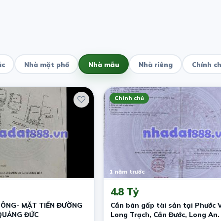
ác
Nhà mặt phố
Nhà mẫu
Nhà riêng
Chính c
Chính chủ
1 năm trước
4.8 Tỷ
HÔNG- MẶT TIỀN ĐƯỜNG
Cần bán gấp tài sản tại Phước V
 QUẢNG ĐỨC
Long Trạch, Cần Đước, Long An.