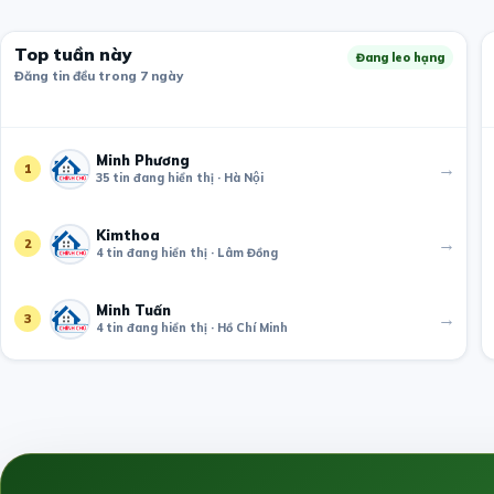
Top tuần này
Đang leo hạng
Đăng tin đều trong 7 ngày
Minh Phương
→
1
35 tin đang hiển thị · Hà Nội
Kimthoa
→
2
4 tin đang hiển thị · Lâm Đồng
Minh Tuấn
→
3
4 tin đang hiển thị · Hồ Chí Minh