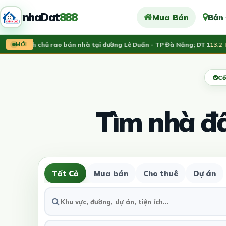
nhaDat
888
Mua Bán
Bản
ng:
Chính chủ rao bán nhà tại đường Lê Duẩn - TP Đà Nẵng; DT 1
13.2 Tỷ
MỚI
Cổ
Tìm nhà đ
Tất Cả
Mua bán
Cho thuê
Dự án