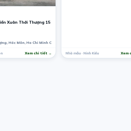
iền Xuân Thới Thượng 15
ợng, Hóc Môn, Ho Chi Minh City, Vietnam
ôn
Xem chi tiết →
Nhà mẫu · Ninh Kiều
Xem c