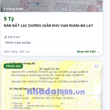
1 tháng trước
5 Tỷ
BÁN ĐẤT LẠC DƯƠNG (GẦN KHU VẠN XUÂN) ĐÀ LẠT
📐 207.5 m²
📍
KHU VẠN XUÂN
Đất riêng · Đà Lạt
Xem chi tiết →
Chính chủ