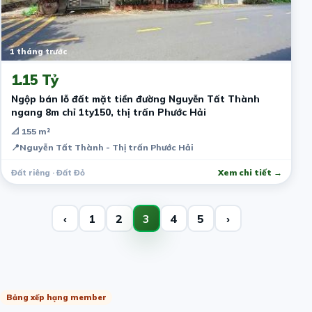
1 tháng trước
1.15 Tỷ
Ngộp bán lỗ đất mặt tiền đường Nguyễn Tất Thành
ngang 8m chỉ 1ty150, thị trấn Phước Hải
📐 155 m²
📍
Nguyễn Tất Thành - Thị trấn Phước Hải
Đất riêng · Đất Đỏ
Xem chi tiết →
‹
1
2
3
4
5
›
Bảng xếp hạng member