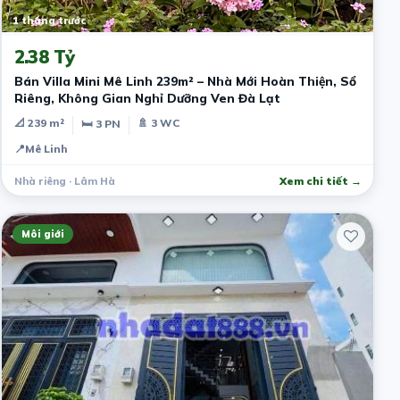
1 tháng trước
2.38 Tỷ
Bán Villa Mini Mê Linh 239m² – Nhà Mới Hoàn Thiện, Sổ
Riêng, Không Gian Nghỉ Dưỡng Ven Đà Lạt
📐 239 m²
🚿 3 WC
🛏 3 PN
📍
Mê Linh
Nhà riêng · Lâm Hà
Xem chi tiết →
Môi giới