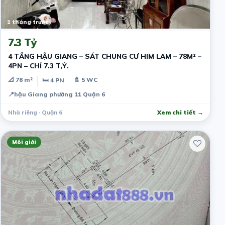
1 tháng trước
7.3 Tỷ
4 TẦNG HẬU GIANG – SÁT CHUNG CƯ HIM LAM – 78M² –
4PN – CHỈ 7.3 T,Ỷ.
📐 78 m²
🚿 5 WC
🛏 4 PN
📍
hậu Giang phường 11 Quận 6
Nhà riêng · Quận 6
Xem chi tiết →
Môi giới