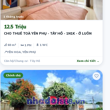
1 tháng trước
12.5 Triệu
CHO THUÊ TOÀ YÊN PHỤ - TÂY HỒ - 1N1K - Ở LUÔN
📐 60 m²
🚿 1 WC
🛏 1 PN
📍
YÊN HOA, YÊN PHỤ
Căn hộ/Chung cư · Tây Hồ
Xem chi tiết →
Chính chủ