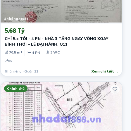
1 tháng trước
5.68 Tỷ
CHỈ 5.x TỎI - 4 PN - NHÀ 3 TẦNG NGAY VÒNG XOAY
BÌNH THỚI – LÊ ĐẠI HÀNH, Q11
📐 70.5 m²
🚿 3 WC
🛏 4 PN
📍
59
Nhà riêng · Quận 11
Xem chi tiết →
Chính chủ