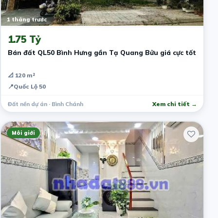
1 tháng trước
1.75 Tỷ
Bán đất QL50 Bình Hưng gần Tạ Quang Bửu giá cực tốt
📐 120 m²
📍
Quốc Lộ 50
Đất nền dự án · Bình Chánh
Xem chi tiết →
Môi giới