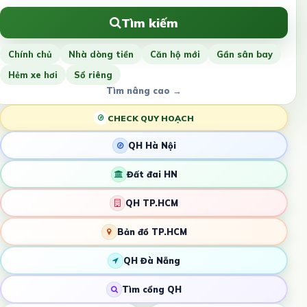
Tìm kiếm
Chính chủ
Nhà dòng tiền
Căn hộ mới
Gần sân bay
Hẻm xe hơi
Sổ riêng
Tìm nâng cao →
CHECK QUY HOẠCH
QH Hà Nội
Đất đai HN
QH TP.HCM
Bản đồ TP.HCM
QH Đà Nẵng
Tìm cổng QH