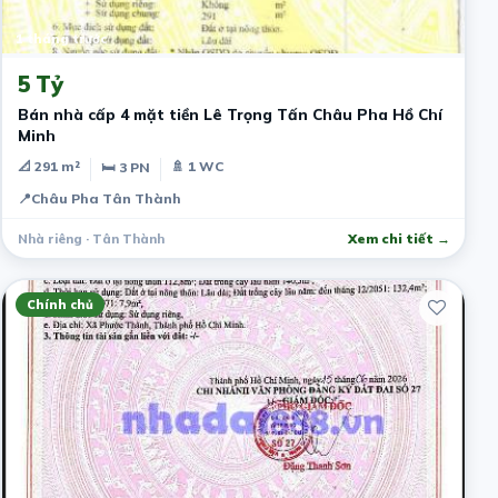
1 tháng trước
5 Tỷ
Bán nhà cấp 4 mặt tiền Lê Trọng Tấn Châu Pha Hồ Chí
Minh
📐 291 m²
🚿 1 WC
🛏 3 PN
📍
Châu Pha Tân Thành
Nhà riêng · Tân Thành
Xem chi tiết →
Chính chủ