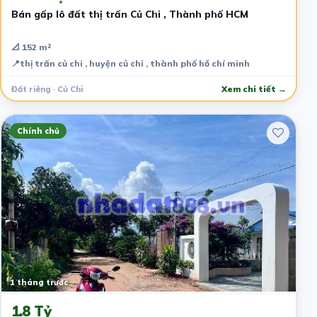
Bán gấp lô đất thị trấn Củ Chi , Thành phố HCM
📐 152 m²
📍
thị trấn củ chi , huyện củ chi , thành phố hồ chí minh
Đất riêng · Củ Chi
Xem chi tiết →
Chính chủ
1 tháng trước
1.8 Tỷ