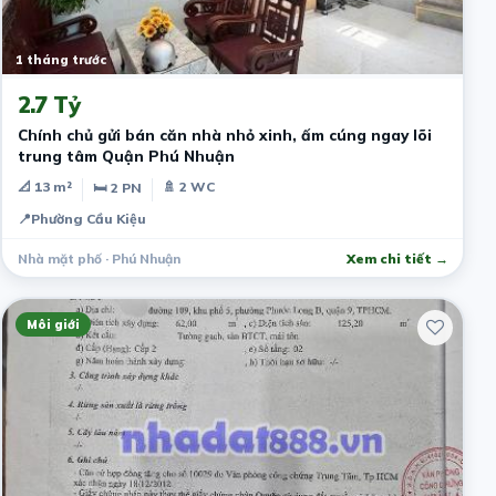
1 tháng trước
2.7 Tỷ
​Chính chủ gửi bán căn nhà nhỏ xinh, ấm cúng ngay lõi
trung tâm Quận Phú Nhuận
📐 13 m²
🚿 2 WC
🛏 2 PN
📍
Phường Cầu Kiệu
Nhà mặt phố · Phú Nhuận
Xem chi tiết →
Môi giới