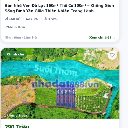
Bán Nhà Ven Đà Lạt 160m² Thổ Cư 100m² – Không Gian
Sống Bình Yên Giữa Thiên Nhiên Trong Lành
📐 160 m²
🚿 1 WC
🛏 2 PN
📍
Nam Ban
Nhà riêng · Lâm Hà
Xem chi tiết →
Chính chủ
1 tháng trước
290 Triệu