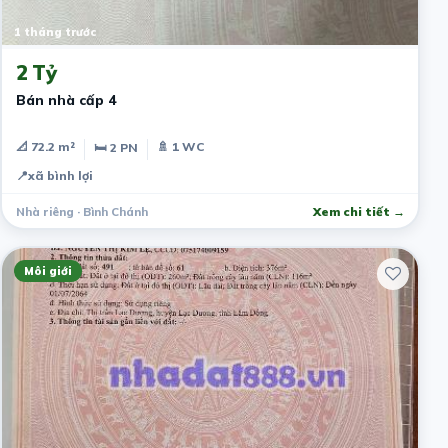
1 tháng trước
2 Tỷ
Bán nhà cấp 4
📐 72.2 m²
🚿 1 WC
🛏 2 PN
📍
xã bình lợi
Nhà riêng · Bình Chánh
Xem chi tiết →
Môi giới