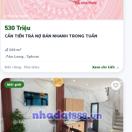
1 tháng trước
530 Triệu
CẦN TIỀN TRẢ NỢ BÁN NHANH TRONG TUẦN
📐 203 m²
📍
An Long , Tphcm
Đất riêng · Phú Giáo
Xem chi tiết →
Môi giới