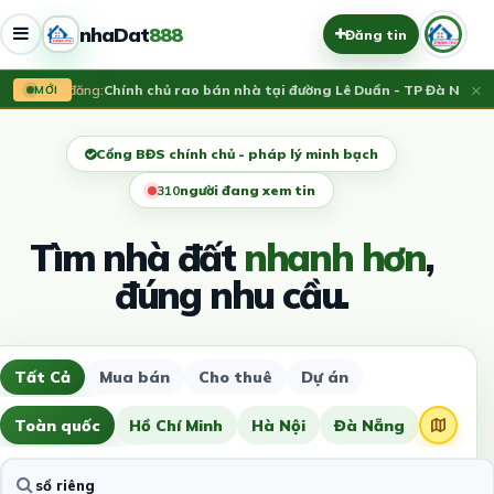
nhaDat
888
Đăng tin
×
Vừa đăng:
Chính chủ rao bán nhà tại đường Lê Duẩn - TP Đà Nẵng; DT
MỚI
Cổng BĐS chính chủ - pháp lý minh bạch
306
người đang xem tin
Tìm nhà đất
nhanh hơn
,
đúng nhu cầu.
Tất Cả
Mua bán
Cho thuê
Dự án
Toàn quốc
Hồ Chí Minh
Hà Nội
Đà Nẵng