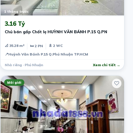
1 tháng trước
3.16 Tỷ
Chủ bán gấp Chốt lẹ HUỲNH VĂN BÁNH P.15 Q.PN
📐 35.28 m²
🚿 2 WC
🛏 2 PN
📍
Huỳnh Văn Bánh P.15 Q.Phú Nhuận TP.HCM
Nhà riêng · Phú Nhuận
Xem chi tiết →
Môi giới