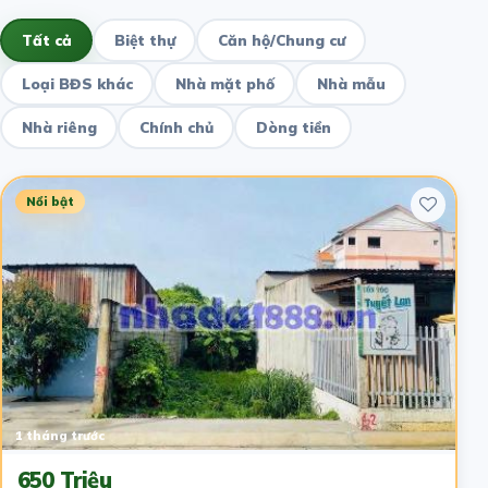
Tất cả
Biệt thự
Căn hộ/Chung cư
Loại BĐS khác
Nhà mặt phố
Nhà mẫu
Nhà riêng
Chính chủ
Dòng tiền
Nổi bật
1 tháng trước
650 Triệu