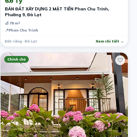
6.6 Tỷ
BÁN ĐẤT XÂY DỰNG 2 MẶT TIỀN Phan Chu Trinh,
Phường 9, Đà Lạt
📐 78 m²
📍
Phan Chu Trinh
Đất riêng · Đà Lạt
Xem chi tiết →
Chính chủ