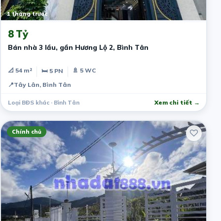
1 tháng trước
8 Tỷ
Bán nhà 3 lầu, gần Hương Lộ 2, Bình Tân
📐 54 m²
🚿 5 WC
🛏 5 PN
📍
Tây Lân, Bình Tân
Loại BĐS khác · Bình Tân
Xem chi tiết →
Chính chủ