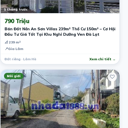
1 tháng trước
790 Triệu
Bán Đất Nền An Sơn Villas 239m² Thổ Cư 150m² – Cơ Hội
Đầu Tư Giá Tốt Tại Khu Nghỉ Dưỡng Ven Đà Lạt
📐 239 m²
📍
Gia Lâm
Đất riêng · Lâm Hà
Xem chi tiết →
Môi giới