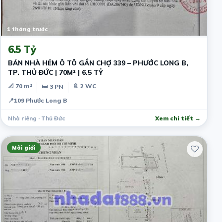
1 tháng trước
6.5 Tỷ
BÁN NHÀ HẺM Ô TÔ GẦN CHỢ 339 – PHƯỚC LONG B,
TP. THỦ ĐỨC | 70M² | 6.5 TỶ
📐 70 m²
🚿 2 WC
🛏 3 PN
📍
109 Phước Long B
Nhà riêng · Thủ Đức
Xem chi tiết →
Môi giới