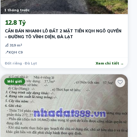
1 tháng trước
12.8 Tỷ
CẦN BÁN NHANH LÔ ĐẤT 2 MẶT TIỀN KQH NGÔ QUYỀN
– ĐƯỜNG TÔ VĨNH DIỆN, ĐÀ LẠT
📐 319 m²
📍
KQH C9
Đất riêng · Đà Lạt
Xem chi tiết →
Môi giới