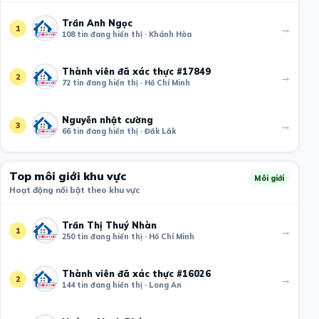
Trần Anh Ngọc
→
1
108 tin đang hiển thị · Khánh Hòa
Thành viên đã xác thực #17849
→
2
72 tin đang hiển thị · Hồ Chí Minh
Nguyễn nhật cường
→
3
66 tin đang hiển thị · Đắk Lắk
Top môi giới khu vực
Môi giới
Hoạt động nổi bật theo khu vực
Trần Thị Thuý Nhàn
→
1
250 tin đang hiển thị · Hồ Chí Minh
Thành viên đã xác thực #16026
→
2
144 tin đang hiển thị · Long An