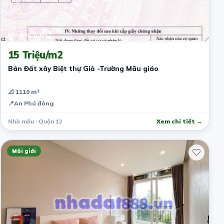
1 tháng trước
15 Triệu/m2
Bán Đất xây Biệt thự Giả -Trường Mãu giáo
📐 1110 m²
📍
An Phú đông
Nhà mẫu · Quận 12
Xem chi tiết →
Môi giới