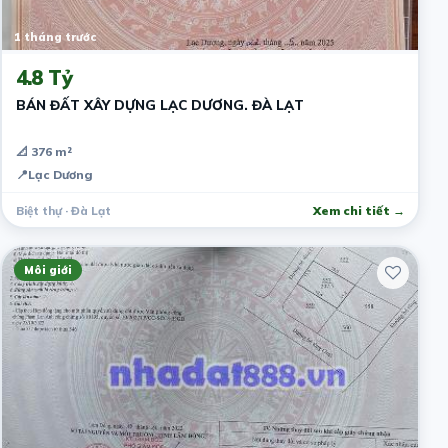
1 tháng trước
4.8 Tỷ
BÁN ĐẤT XÂY DỰNG LẠC DƯƠNG. ĐÀ LẠT
📐 376 m²
📍
Lạc Dương
Biệt thự · Đà Lạt
Xem chi tiết →
Môi giới