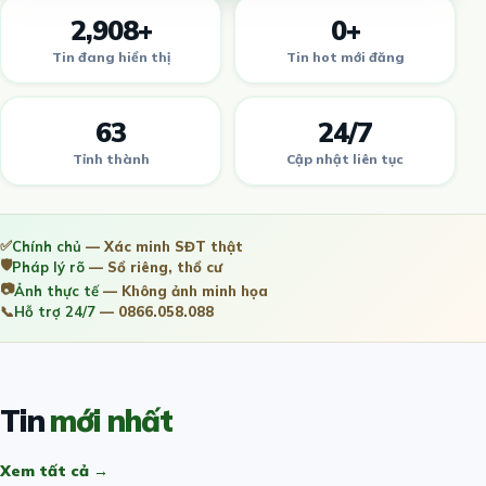
2,908+
0+
Tin đang hiển thị
Tin hot mới đăng
63
24/7
Tỉnh thành
Cập nhật liên tục
✅
Chính chủ
— Xác minh SĐT thật
🛡️
Pháp lý rõ
— Sổ riêng, thổ cư
📷
Ảnh thực tế
— Không ảnh minh họa
📞
Hỗ trợ 24/7
— 0866.058.088
Tin
mới nhất
Xem tất cả →