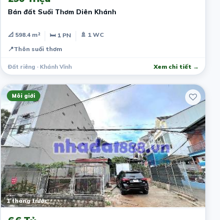
Bán đất Suối Thơm Diên Khánh
📐 598.4 m²
🚿 1 WC
🛏 1 PN
📍
Thôn suối thơm
Đất riêng · Khánh Vĩnh
Xem chi tiết →
Môi giới
1 tháng trước