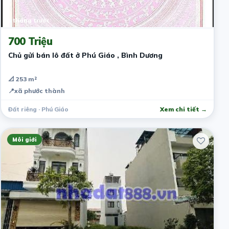
1 tháng trước
700 Triệu
Chủ gửi bán lô đất ở Phú Giáo , Bình Dương
📐 253 m²
📍
xã phước thành
Đất riêng · Phú Giáo
Xem chi tiết →
Môi giới