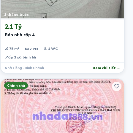
1 tháng trước
2.1 Tỷ
Bán nhà cấp 4
📐 75 m²
🚿 1 WC
🛏 2 PN
📍
ấp 3 xã bình lợi
Nhà riêng · Bình Chánh
Xem chi tiết →
Chính chủ