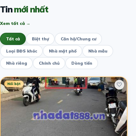
Tin
mới nhất
Xem tất cả →
Tất cả
Biệt thự
Căn hộ/Chung cư
Loại BĐS khác
Nhà mặt phố
Nhà mẫu
Nhà riêng
Chính chủ
Dòng tiền
Nổi bật