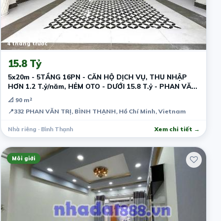
4 tháng trước
15.8 Tỷ
5x20m - 5TẦNG 16PN - CĂN HỘ DỊCH VỤ, THU NHẬP
HƠN 1.2 T.ỷ/năm, HẺM OTO - DƯỚI 15.8 T.ỷ - PHAN VĂN
TRỊ - BÌNH THẠNH
📐 90 m²
📍
332 PHAN VĂN TRỊ, BÌNH THẠNH, Hồ Chí Minh, Vietnam
Nhà riêng · Bình Thạnh
Xem chi tiết →
Môi giới