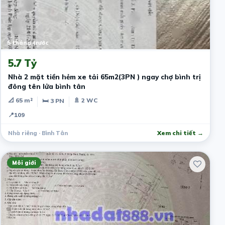
5 tháng trước
5.7 Tỷ
Nhà 2 mặt tiền hẻm xe tải 65m2(3PN ) ngay chợ bình trị
đông tên lửa bình tân
📐 65 m²
🚿 2 WC
🛏 3 PN
📍
109
Nhà riêng · Bình Tân
Xem chi tiết →
Môi giới