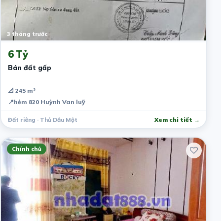
3 tháng trước
6 Tỷ
Bán đất gấp
📐 245 m²
📍
hẻm 820 Huỳnh Van luỹ
Đất riêng · Thủ Dầu Một
Xem chi tiết →
Chính chủ