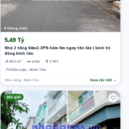
6 tháng trước
5.49 Tỷ
Nhà 2 tầng 64m2-3PN-hẻm 6m ngay tên lửa ( bình trị
đông bình tân
📐 64.2 m²
🚿 2 WC
🛏 3 PN
📍
Chiến Lược , Bình Tân
Nhà riêng · Bình Tân
Xem chi tiết →
Môi giới