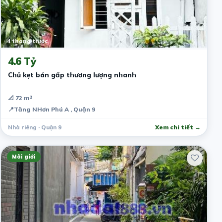
4 tháng trước
4.6 Tỷ
Chủ kẹt bán gấp thương lượng nhanh
📐 72 m²
📍
Tăng NHơn Phú A , Quận 9
Nhà riêng · Quận 9
Xem chi tiết →
Môi giới