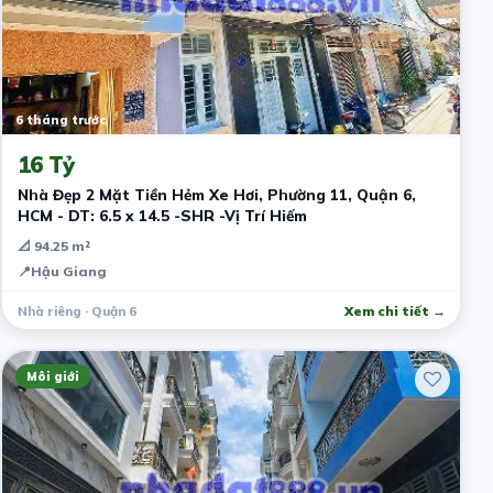
6 tháng trước
16 Tỷ
Nhà Đẹp 2 Mặt Tiền Hẻm Xe Hơi, Phường 11, Quận 6,
HCM - DT: 6.5 x 14.5 -SHR -Vị Trí Hiếm
📐 94.25 m²
📍
Hậu Giang
Nhà riêng · Quận 6
Xem chi tiết →
Môi giới