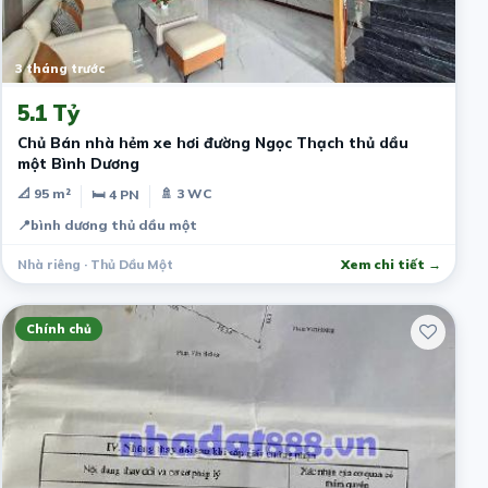
3 tháng trước
5.1 Tỷ
Chủ Bán nhà hẻm xe hơi đường Ngọc Thạch thủ dầu
một Bình Dương
📐 95 m²
🚿 3 WC
🛏 4 PN
📍
bình dương thủ dầu một
Nhà riêng · Thủ Dầu Một
Xem chi tiết →
Chính chủ