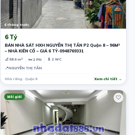
4 tháng trước
6 Tỷ
BÁN NHÀ SÁT HXH NGUYỄN THỊ TẦN P2 Quận 8 – 96M²
– NHÀ KIÊN CỐ – GIÁ 6 TỶ-0948769331
📐 58.6 m²
🚿 2 WC
🛏 2 PN
📍
NGUYỄN THỊ TẦN
Nhà riêng · Quận 8
Xem chi tiết →
Môi giới