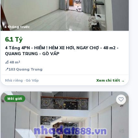
4 tháng trước
6.1 Tỷ
4 Tầng 4PN - HIỂM ! HẺM XE HƠI, NGAY CHỢ - 48 m2 -
QUANG TRUNG - GÒ VẤP
📐 48 m²
📍
103 Quang Trung
Nhà riêng · Gò Vấp
Xem chi tiết →
Môi giới