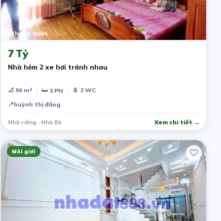
3 tháng trước
7 Tỷ
Nhà hẻm 2 xe hơi tránh nhau
📐 96 m²
🚿 3 WC
🛏 3 PN
📍
huỳnh thị đồng
Nhà riêng · Nhà Bè
Xem chi tiết →
Môi giới