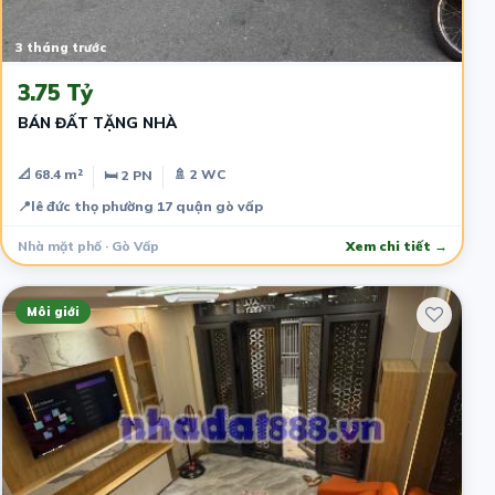
3 tháng trước
3.75 Tỷ
BÁN ĐẤT TẶNG NHÀ
📐 68.4 m²
🚿 2 WC
🛏 2 PN
📍
lê đức thọ phường 17 quận gò vấp
Nhà mặt phố · Gò Vấp
Xem chi tiết →
Môi giới