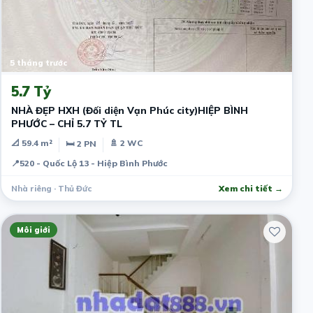
5 tháng trước
5.7 Tỷ
NHÀ ĐẸP HXH (Đối diện Vạn Phúc city)HIỆP BÌNH
PHƯỚC – CHỈ 5.7 TỶ TL
📐 59.4 m²
🚿 2 WC
🛏 2 PN
📍
520 - Quốc Lộ 13 - Hiệp Bình Phước
Nhà riêng · Thủ Đức
Xem chi tiết →
Môi giới