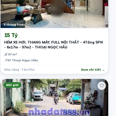
5 tháng trước
15 Tỷ
HẺM XE HƠI, THANG MÁY, FULL NỘI THẤT - 4Tầng 5PN
- 6x17m - 97m2 - THOẠI NGỌC HẦU
📐 97 m²
📍
97 Thoại Ngọc Hầu
Nhà riêng · Tân Phú
Xem chi tiết →
Môi giới