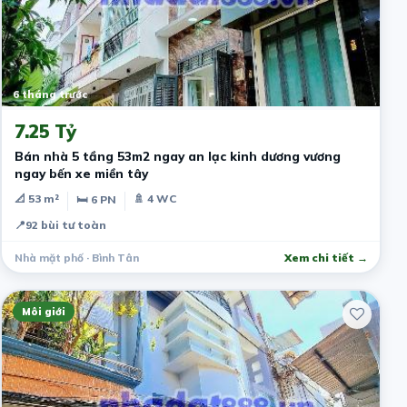
6 tháng trước
7.25 Tỷ
Bán nhà 5 tầng 53m2 ngay an lạc kinh dương vương
ngay bến xe miền tây
📐 53 m²
🚿 4 WC
🛏 6 PN
📍
92 bùi tư toàn
Nhà mặt phố · Bình Tân
Xem chi tiết →
Môi giới