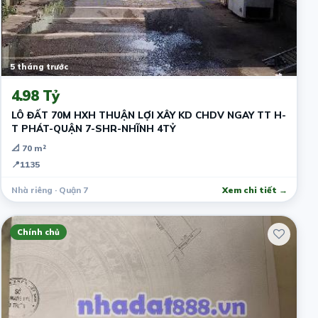
5 tháng trước
4.98 Tỷ
LÔ ĐẤT 70M HXH THUẬN LỢI XÂY KD CHDV NGAY TT H-
T PHÁT-QUẬN 7-SHR-NHĨNH 4TỶ
📐 70 m²
📍
1135
Nhà riêng · Quận 7
Xem chi tiết →
Chính chủ