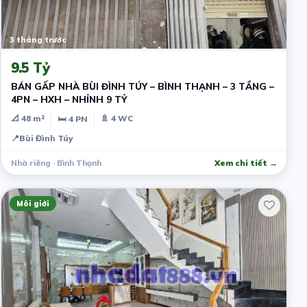
3 tháng trước
9.5 Tỷ
BÁN GẤP NHÀ BÙI ĐÌNH TÚY – BÌNH THẠNH – 3 TẦNG –
4PN – HXH – NHỈNH 9 TỶ
📐 48 m²
🚿 4 WC
🛏 4 PN
📍
Bùi Đình Túy
Nhà riêng · Bình Thạnh
Xem chi tiết →
Môi giới