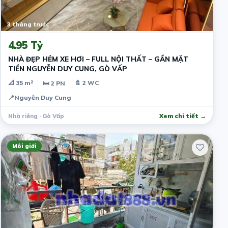
3 tháng trước
4.95 Tỷ
NHÀ ĐẸP HẺM XE HƠI – FULL NỘI THẤT – GẦN MẶT
TIỀN NGUYỄN DUY CUNG, GÒ VẤP
📐 35 m²
🚿 2 WC
🛏 2 PN
📍
Nguyễn Duy Cung
Nhà riêng · Gò Vấp
Xem chi tiết →
Môi giới