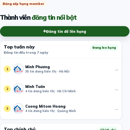
Bảng xếp hạng member
Thành viên
đăng tin nổi bật
Đăng tin để lên hạng
Top tuần này
Đang leo hạng
Đăng tin đều trong 7 ngày
Minh Phương
→
1
35 tin đang hiển thị · Hà Nội
Minh Tuấn
→
2
4 tin đang hiển thị · Hồ Chí Minh
Cuong Mitom Hoang
→
3
4 tin đang hiển thị · Quảng Ninh
Top chính chủ
Chính chủ