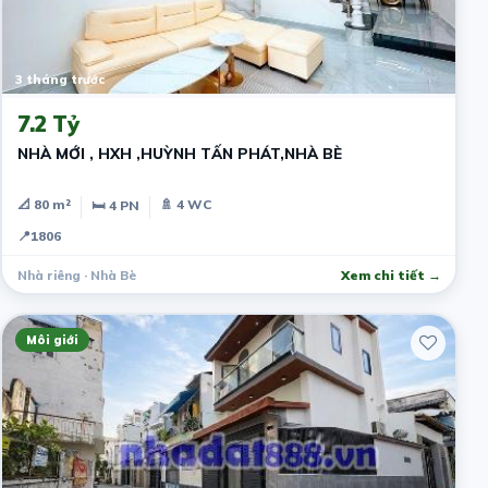
3 tháng trước
7.2 Tỷ
NHÀ MỚI , HXH ,HUỲNH TẤN PHÁT,NHÀ BÈ
📐 80 m²
🚿 4 WC
🛏 4 PN
📍
1806
Nhà riêng · Nhà Bè
Xem chi tiết →
Môi giới