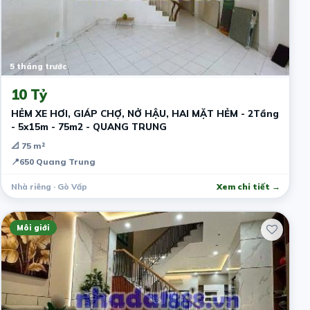
5 tháng trước
10 Tỷ
HẺM XE HƠI, GIÁP CHỢ, NỞ HẬU, HAI MẶT HẺM - 2Tầng
- 5x15m - 75m2 - QUANG TRUNG
📐 75 m²
📍
650 Quang Trung
Nhà riêng · Gò Vấp
Xem chi tiết →
Môi giới