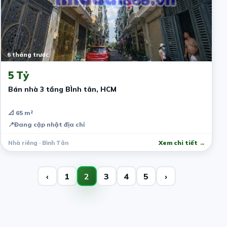
6 tháng trước
5 Tỷ
Bán nhà 3 tầng BÌnh tân, HCM
📐 65 m²
📍
Đang cập nhật địa chỉ
Nhà riêng · Bình Tân
Xem chi tiết →
‹
1
2
3
4
5
›