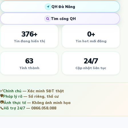
QH Đà Nẵng
Tìm cổng QH
376+
0+
Tin đang hiển thị
Tin hot mới đăng
63
24/7
Tỉnh thành
Cập nhật liên tục
✅
Chính chủ
— Xác minh SĐT thật
🛡️
Pháp lý rõ
— Sổ riêng, thổ cư
📷
Ảnh thực tế
— Không ảnh minh họa
📞
Hỗ trợ 24/7
— 0866.058.088