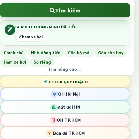
Tìm kiếm
SEARCH THÔNG MINH ĐÃ HIỂU
hem xe hoi
Chính chủ
Nhà dòng tiền
Căn hộ mới
Gần sân bay
Hẻm xe hơi
Sổ riêng
Tìm nâng cao →
CHECK QUY HOẠCH
QH Hà Nội
Đất đai HN
QH TP.HCM
Bản đồ TP.HCM