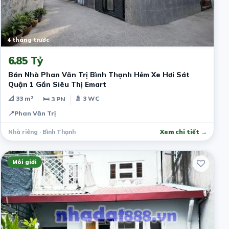
4 tháng trước
6.85 Tỷ
Bán Nhà Phan Văn Trị Bình Thạnh Hẻm Xe Hơi Sát
Quận 1 Gần Siêu Thị Emart
📐 33 m²
🚿 3 WC
🛏 3 PN
📍
Phan Văn Trị
Nhà riêng · Bình Thạnh
Xem chi tiết →
Môi giới