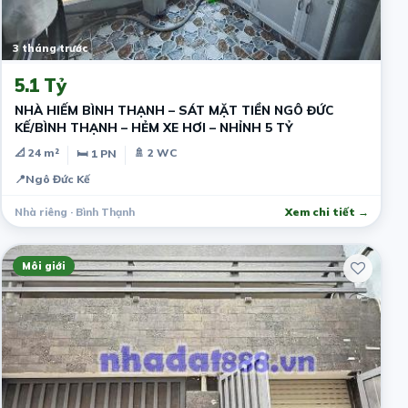
3 tháng trước
5.1 Tỷ
NHÀ HIẾM BÌNH THẠNH – SÁT MẶT TIỀN NGÔ ĐỨC
KẾ/BÌNH THẠNH – HẺM XE HƠI – NHỈNH 5 TỶ
📐 24 m²
🚿 2 WC
🛏 1 PN
📍
Ngô Đức Kế
Nhà riêng · Bình Thạnh
Xem chi tiết →
Môi giới