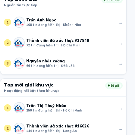
Nguồn tin trực tiếp
Trần Anh Ngọc
→
1
108 tin đang hiển thị · Khánh Hòa
Thành viên đã xác thực #17849
→
2
72 tin đang hiển thị · Hồ Chí Minh
Nguyễn nhật cường
→
3
66 tin đang hiển thị · Đắk Lắk
Top môi giới khu vực
Môi giới
Hoạt động nổi bật theo khu vực
Trần Thị Thuý Nhàn
→
1
250 tin đang hiển thị · Hồ Chí Minh
Thành viên đã xác thực #16026
→
2
144 tin đang hiển thị · Long An