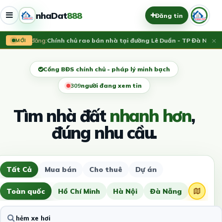
nhaDat
888
Đăng tin
×
Vừa đăng:
Chính chủ rao bán nhà tại đường Lê Duẩn - TP Đà Nẵng; D
MỚI
Cổng BĐS chính chủ - pháp lý minh bạch
307
người đang xem tin
Tìm nhà đất
nhanh hơn
,
đúng nhu cầu.
Tất Cả
Mua bán
Cho thuê
Dự án
Toàn quốc
Hồ Chí Minh
Hà Nội
Đà Nẵng