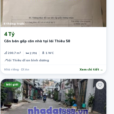
6 tháng trước
4 Tỷ
Cần bán gấp căn nhà tại lái Thiêu 58
📐 200.7 m²
🚿 1 WC
🛏 2 PN
📍
lái Thiêu dĩ an bình dương
Nhà riêng · Dĩ An
Xem chi tiết →
Môi giới