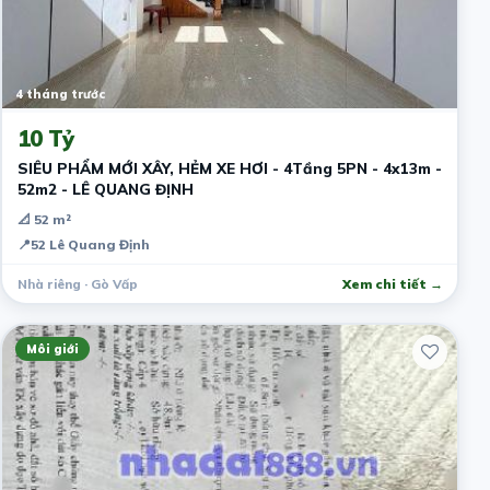
4 tháng trước
10 Tỷ
SIÊU PHẨM MỚI XÂY, HẺM XE HƠI - 4Tầng 5PN - 4x13m -
52m2 - LÊ QUANG ĐỊNH
📐 52 m²
📍
52 Lê Quang Định
Nhà riêng · Gò Vấp
Xem chi tiết →
Môi giới