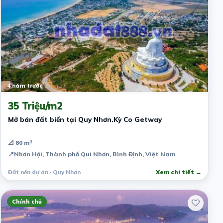
4 năm trước
35 Triệu/m2
Mở bán đất biển tại Quy Nhơn.Kỳ Co Getway
📐 80 m²
📍
Nhơn Hội, Thành phố Qui Nhơn, Bình Định, Việt Nam
Đất nền dự án · Quy Nhơn
Xem chi tiết →
Chính chủ