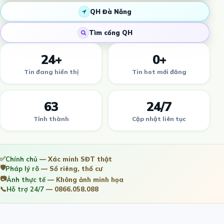
QH Đà Nẵng
Tìm cổng QH
24+
0+
Tin đang hiển thị
Tin hot mới đăng
63
24/7
Tỉnh thành
Cập nhật liên tục
✅
Chính chủ
— Xác minh SĐT thật
🛡️
Pháp lý rõ
— Sổ riêng, thổ cư
📷
Ảnh thực tế
— Không ảnh minh họa
📞
Hỗ trợ 24/7
— 0866.058.088