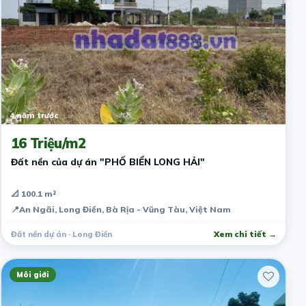
4 năm trước
16 Triệu/m2
Đất nền của dự án "PHỐ BIỂN LONG HẢI"
📐 100.1 m²
📍
An Ngãi, Long Điền, Bà Rịa - Vũng Tàu, Việt Nam
Đất nền dự án · Long Điền
Xem chi tiết →
Môi giới