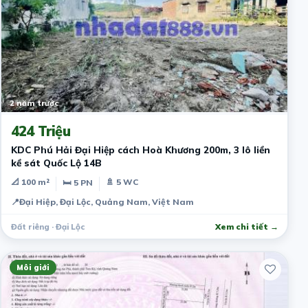
2 năm trước
424 Triệu
KDC Phú Hải Đại Hiệp cách Hoà Khương 200m, 3 lô liền
kề sát Quốc Lộ 14B
📐 100 m²
🚿 5 WC
🛏 5 PN
📍
Đại Hiệp, Đại Lộc, Quảng Nam, Việt Nam
Đất riêng · Đại Lộc
Xem chi tiết →
Môi giới