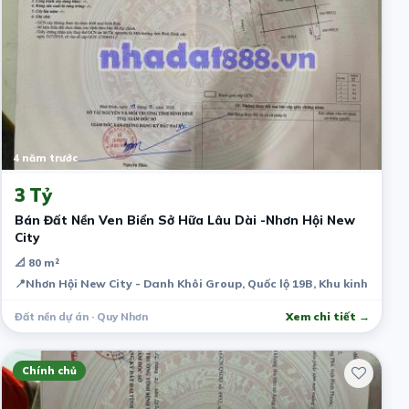
4 năm trước
3 Tỷ
Bán Đất Nền Ven Biển Sở Hữa Lâu Dài -Nhơn Hội New
City
📐 80 m²
📍
Nhơn Hội New City - Danh Khôi Group, Quốc lộ 19B, Khu kinh tế, T
Đất nền dự án · Quy Nhơn
Xem chi tiết →
Chính chủ