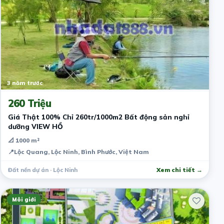
3 năm trước
260 Triệu
Giá Thật 100% Chỉ 260tr/1000m2 Bất động sản nghỉ
dưỡng VIEW HỒ
📐 1000 m²
📍
Lộc Quang, Lộc Ninh, Bình Phước, Việt Nam
Đất nền dự án · Lộc Ninh
Xem chi tiết →
Môi giới