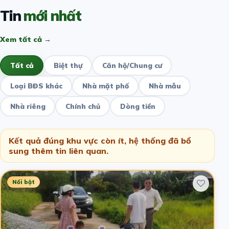
Tin
mới nhất
Xem tất cả →
Tất cả
Biệt thự
Căn hộ/Chung cư
Loại BĐS khác
Nhà mặt phố
Nhà mẫu
Nhà riêng
Chính chủ
Dòng tiền
Kết quả đúng khu vực còn ít, hệ thống đã bổ
sung thêm tin liên quan.
Nổi bật