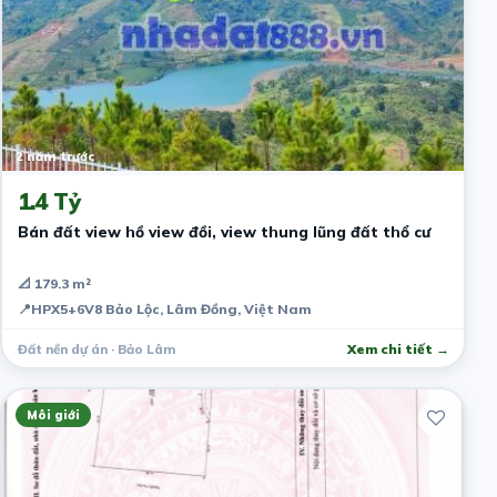
2 năm trước
1.4 Tỷ
Bán đất view hồ view đồi, view thung lũng đất thổ cư
📐 179.3 m²
📍
HPX5+6V8 Bảo Lộc, Lâm Đồng, Việt Nam
Đất nền dự án · Bảo Lâm
Xem chi tiết →
Môi giới