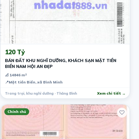
2 tháng trước
120 Tỷ
BÁN ĐẤT KHU NGHĨ DƯỠNG, KHÁCH SẠN MẶT TIỀN
BIỂN NAM HỘI AN ĐẸP
📐 14846 m²
📍
Mặt tiền Biển, xã Bình Minh
Trang trại, khu nghỉ dưỡng · Thăng Bình
Xem chi tiết →
Chính chủ