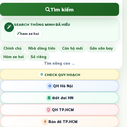
Tìm kiếm
SEARCH THÔNG MINH ĐÃ HIỂU
hem xe hoi
Chính chủ
Nhà dòng tiền
Căn hộ mới
Gần sân bay
Hẻm xe hơi
Sổ riêng
Tìm nâng cao →
CHECK QUY HOẠCH
QH Hà Nội
Đất đai HN
QH TP.HCM
Bản đồ TP.HCM