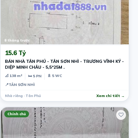
8 tháng trước
15.6 Tỷ
BÁN NHÀ TÂN PHÚ - TÂN SƠN NHÌ - TRƯƠNG VĨNH KÝ -
DIỆP MINH CHÂU - 5,5*25M .
📐 138 m²
🚿 5 WC
🛏 5 PN
📍
TÂN SƠN NHÌ
Nhà riêng · Tân Phú
Xem chi tiết →
Chính chủ