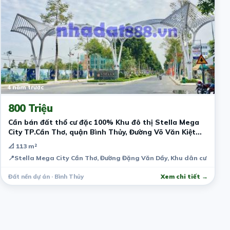
4 năm trước
800 Triệu
Cần bán đất thổ cư đặc 100% Khu đô thị Stella Mega
City TP.Cần Thơ, quận Bình Thủy, Đường Võ Văn Kiệt
Giá đầu tư chỉ 800 triệu
📐 113 m²
📍
Stella Mega City Cần Thơ, Đường Đặng Văn Dầy, Khu dân cư Ngân 
Đất nền dự án · Bình Thủy
Xem chi tiết →