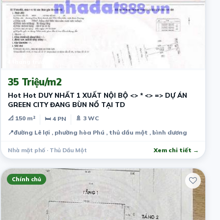
4 tháng trước
35 Triệu/m2
Hot Hot DUY NHẤT 1 XUẤT NỘI BỘ <> * <> => DỰ ÁN
GREEN CITY ĐANG BÙN NỔ TẠI TD
📐 150 m²
🚿 3 WC
🛏 4 PN
📍
đường Lê lợi , phường hòa Phú , thủ dầu một , bình dương
Nhà mặt phố · Thủ Dầu Một
Xem chi tiết →
Chính chủ