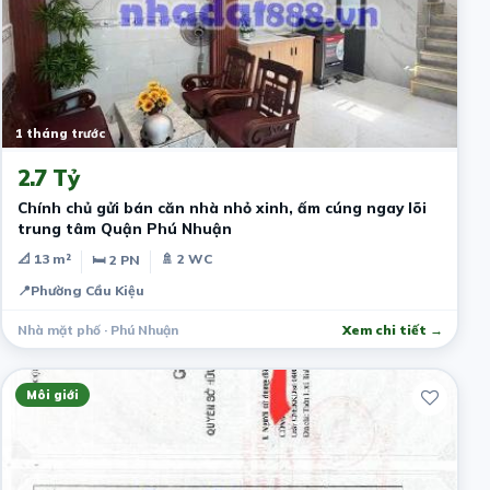
1 tháng trước
2.7 Tỷ
​Chính chủ gửi bán căn nhà nhỏ xinh, ấm cúng ngay lõi
trung tâm Quận Phú Nhuận
📐 13 m²
🚿 2 WC
🛏 2 PN
📍
Phường Cầu Kiệu
Nhà mặt phố · Phú Nhuận
Xem chi tiết →
Môi giới