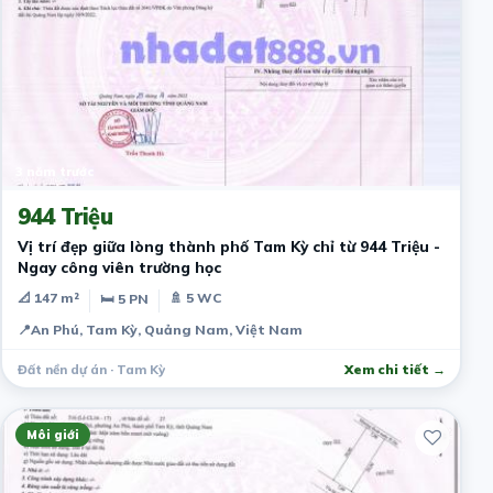
3 năm trước
944 Triệu
Vị trí đẹp giữa lòng thành phố Tam Kỳ chỉ từ 944 Triệu -
Ngay công viên trường học
📐 147 m²
🚿 5 WC
🛏 5 PN
📍
An Phú, Tam Kỳ, Quảng Nam, Việt Nam
Đất nền dự án · Tam Kỳ
Xem chi tiết →
Môi giới