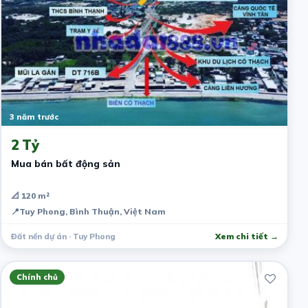
3 năm trước
2 Tỷ
Mua bán bất động sản
📐 120 m²
📍
Tuy Phong, Bình Thuận, Việt Nam
Đất nền dự án · Tuy Phong
Xem chi tiết →
Chính chủ