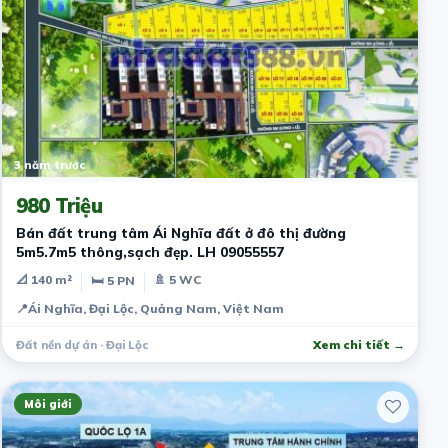
3 năm trước
980 Triệu
Bán đất trung tâm Ái Nghĩa đất ở đô thị đường
5m5.7m5 thông,sạch đẹp. LH 09055557
📐 140 m²
🚿 5 WC
🛏 5 PN
📍
Ái Nghĩa, Đại Lộc, Quảng Nam, Việt Nam
Đất nền dự án · Đại Lộc
Xem chi tiết →
Môi giới