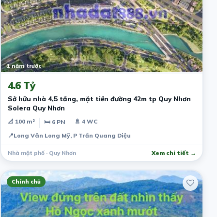
1 năm trước
4.6 Tỷ
Sở hữu nhà 4,5 tầng, mặt tiền đường 42m tp Quy Nhơn
Solera Quy Nhơn
📐 100 m²
🚿 4 WC
🛏 6 PN
📍
Long Vân Long Mỹ, P Trần Quang Diệu
Nhà mặt phố · Quy Nhơn
Xem chi tiết →
Chính chủ