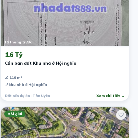
10 tháng trước
1.6 Tỷ
Cần bán đất Khu nhà ở Hội nghĩa
📐 110 m²
📍
khu nhà ở Hội nghĩa
Đất nền dự án · Tân Uyên
Xem chi tiết →
Môi giới