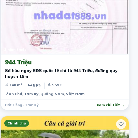
3 năm trước
944 Triệu
Sở hữu ngay BĐS quốc tế chỉ từ 944 Triệu, đường quy
hoạch 19m
📐 140 m²
🚿 5 WC
🛏 5 PN
📍
An Phú, Tam Kỳ, Quảng Nam, Việt Nam
Đất riêng · Tam Kỳ
Xem chi tiết →
Chính chủ