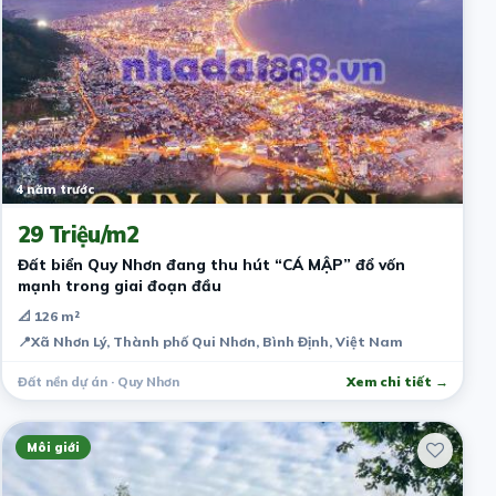
4 năm trước
29 Triệu/m2
Đất biển Quy Nhơn đang thu hút “CÁ MẬP” đổ vốn
mạnh trong giai đoạn đầu
📐 126 m²
📍
Xã Nhơn Lý, Thành phố Qui Nhơn, Bình Định, Việt Nam
Đất nền dự án · Quy Nhơn
Xem chi tiết →
Môi giới