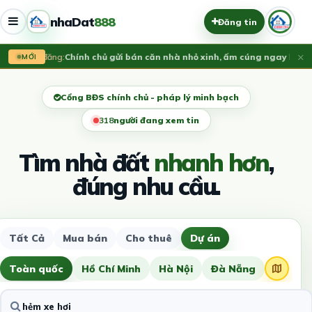
nhaDat
888
Đăng tin
×
Vừa đăng:
​Chính chủ gửi bán căn nhà nhỏ xinh, ấm cúng ngay lõi tru
MỚI
Cổng BĐS chính chủ - pháp lý minh bạch
320
người đang xem tin
Tìm nhà đất
nhanh hơn
,
đúng nhu cầu.
Tất Cả
Mua bán
Cho thuê
Dự án
Toàn quốc
Hồ Chí Minh
Hà Nội
Đà Nẵng