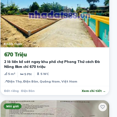
4 năm trước
670 Triệu
2 lô liền kề sát ngay khu phố chợ Phong Thử cách Đà
Nẵng 8km chỉ 670 triệu
📐 5 m²
🚿 5 WC
🛏 5 PN
📍
Điện Thọ, Điện Bàn, Quảng Nam, Việt Nam
Đất riêng · Điện Bàn
Xem chi tiết →
Môi giới