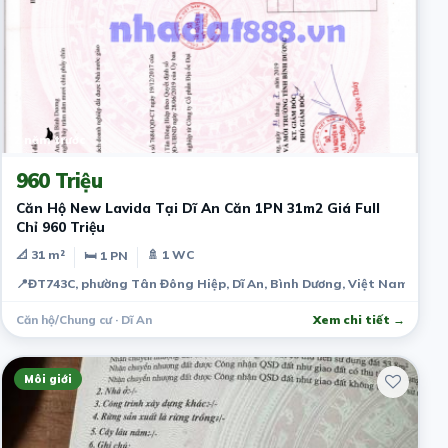
2 năm trước
960 Triệu
Căn Hộ New Lavida Tại Dĩ An Căn 1PN 31m2 Giá Full
Chỉ 960 Triệu
📐 31 m²
🚿 1 WC
🛏 1 PN
📍
ĐT743C, phường Tân Đông Hiệp, Dĩ An, Bình Dương, Việt Nam
Căn hộ/Chung cư · Dĩ An
Xem chi tiết →
Môi giới