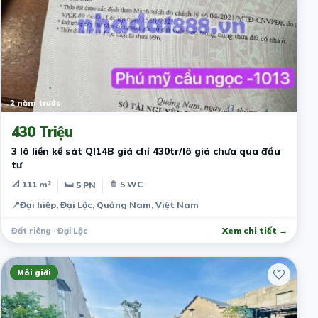
2 năm trước
430 Triệu
3 lô liền kề sát Ql14B giá chỉ 430tr/lô giá chưa qua đầu
tư
📐 111 m²
🚿 5 WC
🛏 5 PN
📍
Đại hiệp, Đại Lộc, Quảng Nam, Việt Nam
Đất riêng · Đại Lộc
Xem chi tiết →
Môi giới