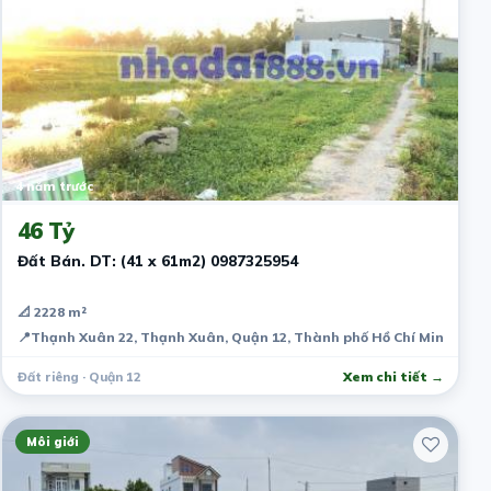
4 năm trước
46 Tỷ
Đất Bán. DT: (41 x 61m2) 0987325954
📐 2228 m²
📍
Thạnh Xuân 22, Thạnh Xuân, Quận 12, Thành phố Hồ Chí Minh, Việ
Đất riêng · Quận 12
Xem chi tiết →
Môi giới