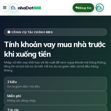
nhaDat
888
Đăng tin
🏦 CÔNG CỤ TÀI CHÍNH BĐS
Tính khoản vay mua nhà trước
khi xuống tiền
Nhập số tiền vay, thời hạn và lãi suất để xem ngay khoản trả hàng tháng,
tổng lãi và lịch trả nợ chi tiết. Hỗ trợ dư nợ giảm dần và trả đều hàng
tháng.
2 kiểu
Dư nợ giảm dần / trả đều
Miễn phí
Không cần đăng nhập
Tức thì