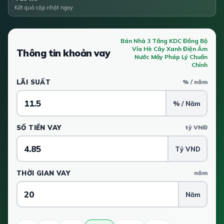
Kết quả cập nhật ngay
Bán Nhà 3 Tầng KDC Đồng Bộ
Vỉa Hè Cây Xanh Điện Âm
Thông tin khoản vay
Nước Mấy Pháp Lý Chuẩn
Chỉnh
LÃI SUẤT
% / năm
% / Năm
SỐ TIỀN VAY
tỷ VNĐ
Tỷ VND
THỜI GIAN VAY
năm
Năm