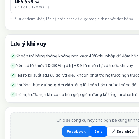
Nhà ở xã hội
Gói hỗ trợ 120.000 tỷ
* Lãi suất tham khảo, liên hệ ngân hàng để được báo giá chính xác theo hồ sơ.
Lưu ý khi vay
Khoản trả hàng tháng không nên vượt
40%
thu nhập để đảm bảo t
✓
Nên có tối thiểu
20–30%
giá trị BĐS làm vốn tự có trước khi vay.
✓
Hỏi rõ lãi suất sau ưu đãi và điều khoản phạt trả nợ trước hạn trướ
✓
Phương thức
dư nợ giảm dần
tổng lãi thấp hơn nhưng tháng đầu 
✓
Trả nợ trước hạn khi có dư tiền giúp giảm đáng kể tổng lãi phải trả.
✓
Chia sẻ công cụ này cho bạn bè cùng tính t
Facebook
Zalo
🔗 Sao chép