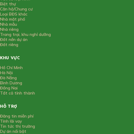
Biệt thự
Căn hộ/Chung cư
Loại BĐS khác
Nhà mặt phố
Nhà mẫu
Nhà riêng
Trang trại, khu nghỉ dưỡng
Đất nền dự án
Đất riêng
KHU VỰC
Hồ Chí Minh
Hà Nội
Đà Nẵng
Bình Dương
Đồng Nai
Tất cả tỉnh thành
HỖ TRỢ
Đăng tin miễn phí
Tính lãi vay
Tin tức thị trường
Dự án nổi bật