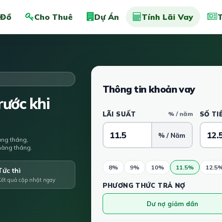
 Đồ
Cho Thuê
Dự Án
Tính Lãi Vay
T
Thông tin khoản vay
ước khi
LÃI SUẤT
% / năm
SỐ TI
% / Năm
àng tháng,
u hàng tháng.
8%
9%
10%
11.5%
12.5
Tức thì
Kết quả cập nhật ngay
PHƯƠNG THỨC TRẢ NỢ
Dư nợ giảm dần