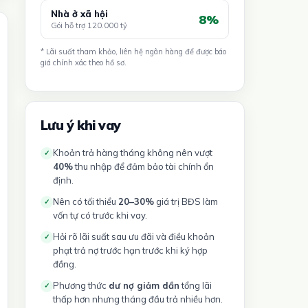
Nhà ở xã hội
8%
Gói hỗ trợ 120.000 tỷ
* Lãi suất tham khảo, liên hệ ngân hàng để được báo
giá chính xác theo hồ sơ.
Lưu ý khi vay
Khoản trả hàng tháng không nên vượt
✓
40%
thu nhập để đảm bảo tài chính ổn
định.
Nên có tối thiểu
20–30%
giá trị BĐS làm
✓
vốn tự có trước khi vay.
Hỏi rõ lãi suất sau ưu đãi và điều khoản
✓
phạt trả nợ trước hạn trước khi ký hợp
đồng.
Phương thức
dư nợ giảm dần
tổng lãi
✓
thấp hơn nhưng tháng đầu trả nhiều hơn.