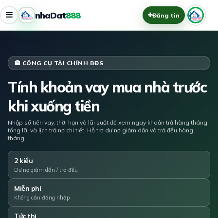
nhaDat
888
Đăng tin
🏦 CÔNG CỤ TÀI CHÍNH BĐS
Tính khoản vay mua nhà trước
khi xuống tiền
Nhập số tiền vay, thời hạn và lãi suất để xem ngay khoản trả hàng tháng,
tổng lãi và lịch trả nợ chi tiết. Hỗ trợ dư nợ giảm dần và trả đều hàng
tháng.
2 kiểu
Dư nợ giảm dần / trả đều
Miễn phí
Không cần đăng nhập
Tức thì