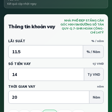
Kết quả cập nhật ngay
NHÀ PHỐ ĐẸP 5TẦNG CĂN
GÓC HXH 5M ĐƯỜNG SỐ TÂN
Thông tin khoản vay
QUY-Q.7-SHR HOÀN CÔNG-
CHỈ 14TỶ
LÃI SUẤT
% / năm
% / Năm
SỐ TIỀN VAY
tỷ VNĐ
Tỷ VND
THỜI GIAN VAY
năm
Năm