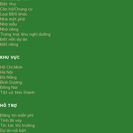
Biệt thự
Căn hộ/Chung cư
Loại BĐS khác
Nhà mặt phố
Nhà mẫu
Nhà riêng
Trang trại, khu nghỉ dưỡng
Đất nền dự án
Đất riêng
KHU VỰC
Hồ Chí Minh
Hà Nội
Đà Nẵng
Bình Dương
Đồng Nai
Tất cả tỉnh thành
HỖ TRỢ
Đăng tin miễn phí
Tính lãi vay
Tin tức thị trường
Dự án nổi bật