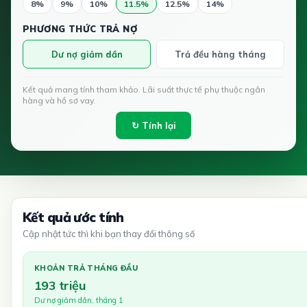
8%
9%
10%
11.5%
12.5%
14%
PHƯƠNG THỨC TRẢ NỢ
Dư nợ giảm dần
Trả đều hàng tháng
Kết quả mang tính tham khảo. Lãi suất thực tế phụ thuộc ngân
hàng và hồ sơ vay.
↻ Tính lại
Kết quả ước tính
Cập nhật tức thì khi bạn thay đổi thông số
KHOẢN TRẢ THÁNG ĐẦU
193 triệu
Dư nợ giảm dần, tháng 1