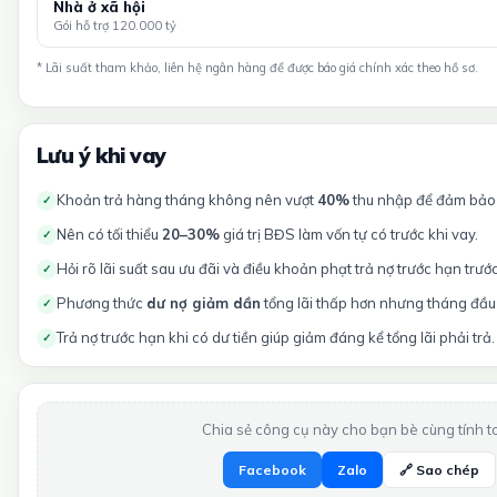
Nhà ở xã hội
Gói hỗ trợ 120.000 tỷ
* Lãi suất tham khảo, liên hệ ngân hàng để được báo giá chính xác theo hồ sơ.
Lưu ý khi vay
Khoản trả hàng tháng không nên vượt
40%
thu nhập để đảm bảo t
✓
Nên có tối thiểu
20–30%
giá trị BĐS làm vốn tự có trước khi vay.
✓
Hỏi rõ lãi suất sau ưu đãi và điều khoản phạt trả nợ trước hạn trướ
✓
Phương thức
dư nợ giảm dần
tổng lãi thấp hơn nhưng tháng đầu 
✓
Trả nợ trước hạn khi có dư tiền giúp giảm đáng kể tổng lãi phải trả.
✓
Chia sẻ công cụ này cho bạn bè cùng tính t
Facebook
Zalo
🔗 Sao chép