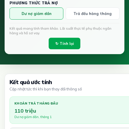
PHƯƠNG THỨC TRẢ NỢ
Dư nợ giảm dần
Trả đều hàng tháng
Kết quả mang tính tham khảo. Lãi suất thực tế phụ thuộc ngân
hàng và hồ sơ vay.
↻ Tính lại
Kết quả ước tính
Cập nhật tức thì khi bạn thay đổi thông số
KHOẢN TRẢ THÁNG ĐẦU
110 triệu
Dư nợ giảm dần, tháng 1