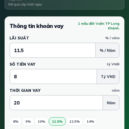
Kết quả cập nhật ngay
1 mẫu đất Vườn TP Long
Thông tin khoản vay
Khánh.
LÃI SUẤT
% / năm
% / Năm
SỐ TIỀN VAY
tỷ VNĐ
Tỷ VND
THỜI GIAN VAY
năm
Năm
8%
9%
10%
11.5%
12.5%
14%