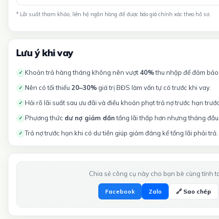
* Lãi suất tham khảo, liên hệ ngân hàng để được báo giá chính xác theo hồ sơ.
Lưu ý khi vay
Khoản trả hàng tháng không nên vượt
40%
thu nhập để đảm bảo t
✓
Nên có tối thiểu
20–30%
giá trị BĐS làm vốn tự có trước khi vay.
✓
Hỏi rõ lãi suất sau ưu đãi và điều khoản phạt trả nợ trước hạn trướ
✓
Phương thức
dư nợ giảm dần
tổng lãi thấp hơn nhưng tháng đầu 
✓
Trả nợ trước hạn khi có dư tiền giúp giảm đáng kể tổng lãi phải trả.
✓
Chia sẻ công cụ này cho bạn bè cùng tính t
Facebook
Zalo
🔗 Sao chép