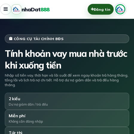
nhaDat
888
Đăng tin
🏦 CÔNG CỤ TÀI CHÍNH BĐS
Tính khoản vay mua nhà trước
khi xuống tiền
Nhập số tiền vay, thời hạn và lãi suất để xem ngay khoản trả hàng tháng,
tổng lãi và lịch trả nợ chi tiết. Hỗ trợ dư nợ giảm dần và trả đều hàng
tháng.
2 kiểu
Dư nợ giảm dần / trả đều
Miễn phí
Không cần đăng nhập
Tức thì