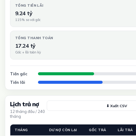
TỔNG TIỀN LÃI
9.24 tỷ
115% so với gốc
TỔNG THANH TOÁN
17.24 tỷ
Gốc + lãi toàn kỳ
Tiền gốc
Tiền lãi
Lịch trả nợ
⬇ Xuất CSV
12 tháng đầu / 240
tháng
THÁNG
DƯ NỢ CÒN LẠI
GỐC TRẢ
LÃI TRẢ