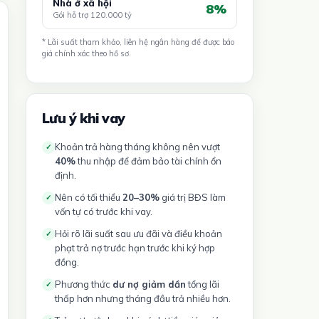
Nhà ở xã hội
8%
Gói hỗ trợ 120.000 tỷ
* Lãi suất tham khảo, liên hệ ngân hàng để được báo
giá chính xác theo hồ sơ.
Lưu ý khi vay
Khoản trả hàng tháng không nên vượt
✓
40%
thu nhập để đảm bảo tài chính ổn
định.
Nên có tối thiểu
20–30%
giá trị BĐS làm
✓
vốn tự có trước khi vay.
Hỏi rõ lãi suất sau ưu đãi và điều khoản
✓
phạt trả nợ trước hạn trước khi ký hợp
đồng.
Phương thức
dư nợ giảm dần
tổng lãi
✓
thấp hơn nhưng tháng đầu trả nhiều hơn.