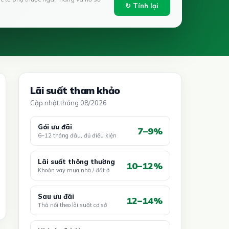
↻ Tính lại
Lãi suất tham khảo
Cập nhật tháng 08/2026
Gói ưu đãi
7–9%
6–12 tháng đầu, đủ điều kiện
Lãi suất thông thường
10–12%
Khoản vay mua nhà / đất ở
Sau ưu đãi
12–14%
Thả nổi theo lãi suất cơ sở