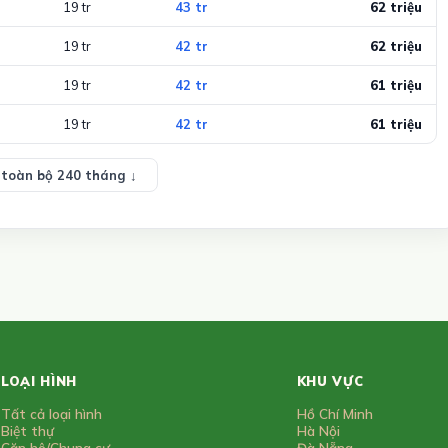
19 tr
43 tr
62 triệu
19 tr
42 tr
62 triệu
19 tr
42 tr
61 triệu
19 tr
42 tr
61 triệu
toàn bộ 240 tháng ↓
LOẠI HÌNH
KHU VỰC
Tất cả loại hình
Hồ Chí Minh
Biệt thự
Hà Nội
Căn hộ/Chung cư
Đà Nẵng