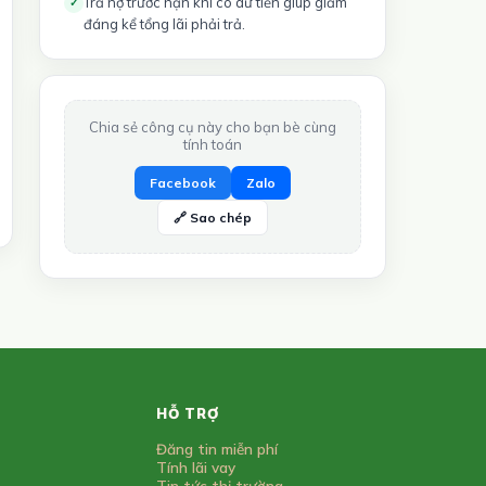
Trả nợ trước hạn khi có dư tiền giúp giảm
✓
đáng kể tổng lãi phải trả.
Chia sẻ công cụ này cho bạn bè cùng
tính toán
Facebook
Zalo
🔗 Sao chép
HỖ TRỢ
Đăng tin miễn phí
Tính lãi vay
Tin tức thị trường