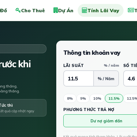
 Đồ
Cho Thuê
Dự Án
Tính Lãi Vay
T
Thông tin khoản vay
ước khi
LÃI SUẤT
% / năm
SỐ TI
% / Năm
àng tháng,
u hàng tháng.
8%
9%
10%
11.5%
12.5
Tức thì
PHƯƠNG THỨC TRẢ NỢ
Kết quả cập nhật ngay
Dư nợ giảm dần
Kết quả mang tính tham khảo. Lãi suất th