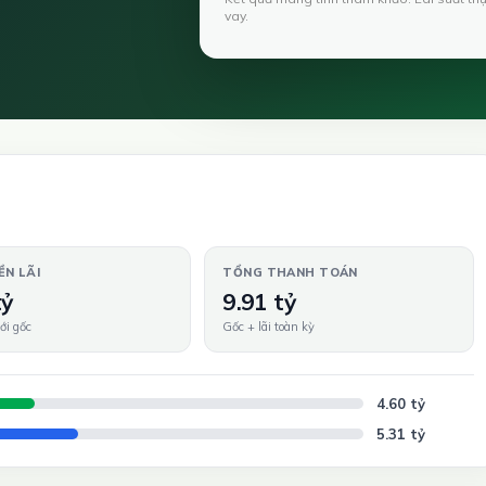
vay.
ỀN LÃI
TỔNG THANH TOÁN
tỷ
9.91 tỷ
ới gốc
Gốc + lãi toàn kỳ
4.60 tỷ
5.31 tỷ