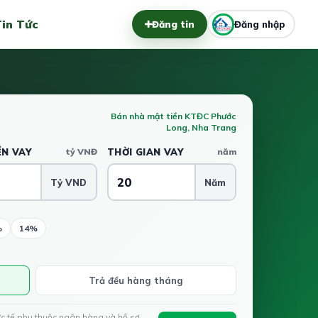
in Tức
Đăng tin
Đăng nhập
Bán nhà mật tiền KTĐC Phước
Long, Nha Trang
ỀN VAY
tỷ VNĐ
THỜI GIAN VAY
năm
Tỷ VND
Năm
%
14%
Trả đều hàng tháng
ực tế phụ thuộc ngân hàng và hồ sơ