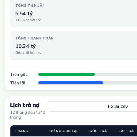
TỔNG TIỀN LÃI
5.54 tỷ
115% so với gốc
TỔNG THANH TOÁN
10.34 tỷ
Gốc + lãi toàn kỳ
Tiền gốc
Tiền lãi
Lịch trả nợ
⬇ Xuất CSV
12 tháng đầu / 240
tháng
THÁNG
DƯ NỢ CÒN LẠI
GỐC TRẢ
LÃI TRẢ