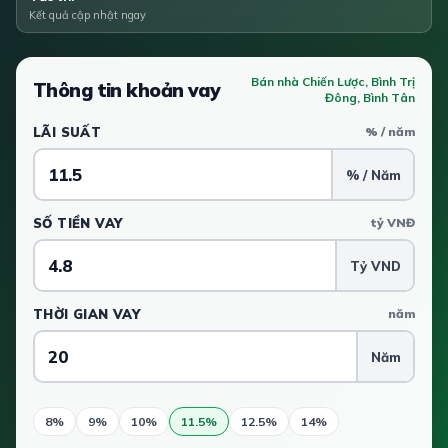
Kết quả cập nhật ngay
Bán nhà Chiến Lược, Bình Trị
Thông tin khoản vay
Đông, Bình Tân
LÃI SUẤT
% / năm
% / Năm
SỐ TIỀN VAY
tỷ VNĐ
Tỷ VND
THỜI GIAN VAY
năm
Năm
8%
9%
10%
11.5%
12.5%
14%