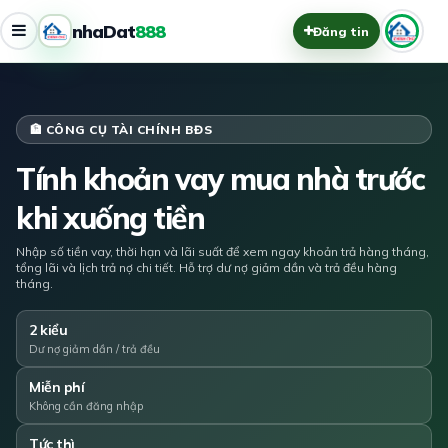
nhaDat
888
Đăng tin
🏦 CÔNG CỤ TÀI CHÍNH BĐS
Tính khoản vay mua nhà trước
khi xuống tiền
Nhập số tiền vay, thời hạn và lãi suất để xem ngay khoản trả hàng tháng,
tổng lãi và lịch trả nợ chi tiết. Hỗ trợ dư nợ giảm dần và trả đều hàng
tháng.
2 kiểu
Dư nợ giảm dần / trả đều
Miễn phí
Không cần đăng nhập
Tức thì