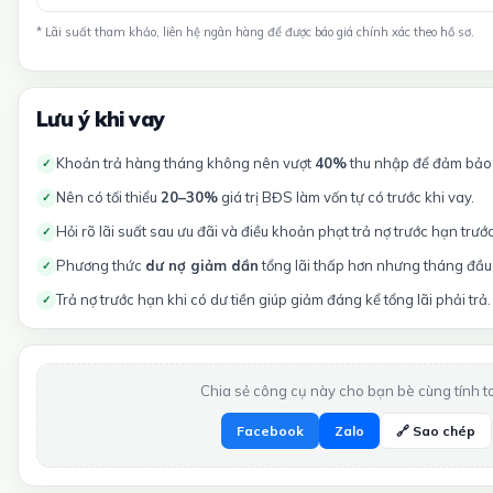
* Lãi suất tham khảo, liên hệ ngân hàng để được báo giá chính xác theo hồ sơ.
Lưu ý khi vay
Khoản trả hàng tháng không nên vượt
40%
thu nhập để đảm bảo t
✓
Nên có tối thiểu
20–30%
giá trị BĐS làm vốn tự có trước khi vay.
✓
Hỏi rõ lãi suất sau ưu đãi và điều khoản phạt trả nợ trước hạn trướ
✓
Phương thức
dư nợ giảm dần
tổng lãi thấp hơn nhưng tháng đầu 
✓
Trả nợ trước hạn khi có dư tiền giúp giảm đáng kể tổng lãi phải trả.
✓
Chia sẻ công cụ này cho bạn bè cùng tính t
Facebook
Zalo
🔗 Sao chép