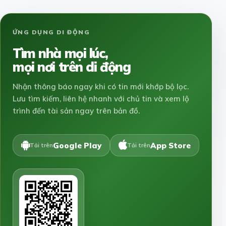
ỨNG DỤNG DI ĐỘNG
Tìm nhà mọi lúc,
mọi nơi trên di động
Nhận thông báo ngay khi có tin mới khớp bộ lọc.
Lưu tìm kiếm, liên hệ nhanh với chủ tin và xem lộ
trình đến tài sản ngay trên bản đồ.
Google Play
App Store
Tải trên
Tải trên