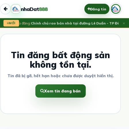
nhaDat
888
Đăng tin
×
MỚI
Vừa đăng:
Chính chủ rao bán nhà tại đường Lê Duẩn - TP Đà Nẵng
Tin đăng bất động sản
không tồn tại.
Tin đã bị gỡ, hết hạn hoặc chưa được duyệt hiển thị.
Xem tin đang bán