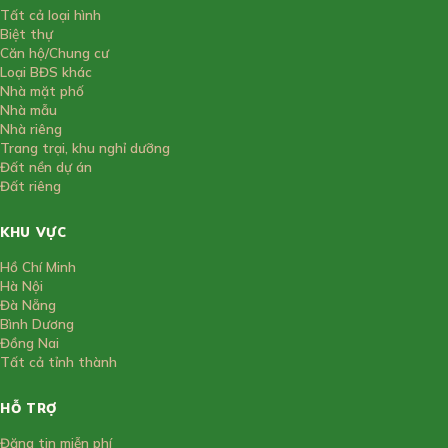
Tất cả loại hình
Biệt thự
Căn hộ/Chung cư
Loại BĐS khác
Nhà mặt phố
Nhà mẫu
Nhà riêng
Trang trại, khu nghỉ dưỡng
Đất nền dự án
Đất riêng
KHU VỰC
Hồ Chí Minh
Hà Nội
Đà Nẵng
Bình Dương
Đồng Nai
Tất cả tỉnh thành
HỖ TRỢ
Đăng tin miễn phí