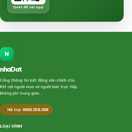
Quét để cài app
N
nhaDat
888
Cổng thông tin bất động sản chính chủ.
Kết nối người mua và người bán trực tiếp,
không phí trung gian.
Hỗ trợ: 0866.058.088
LOẠI HÌNH