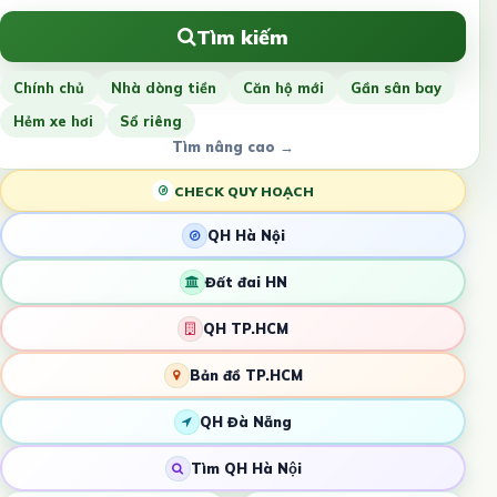
Tìm kiếm
Chính chủ
Nhà dòng tiền
Căn hộ mới
Gần sân bay
Hẻm xe hơi
Sổ riêng
Tìm nâng cao →
CHECK QUY HOẠCH
QH Hà Nội
Đất đai HN
QH TP.HCM
Bản đồ TP.HCM
QH Đà Nẵng
Tìm QH Hà Nội