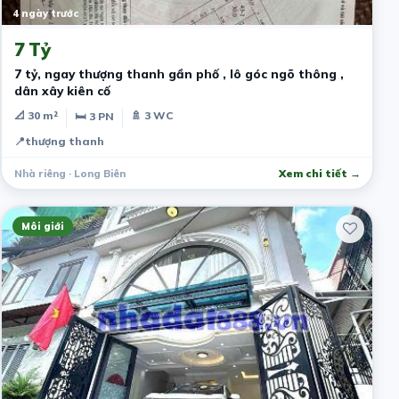
4 ngày trước
7 Tỷ
7 tỷ, ngay thượng thanh gần phố , lô góc ngõ thông ,
dân xây kiên cố
📐 30 m²
🚿 3 WC
🛏 3 PN
📍
thượng thanh
Nhà riêng · Long Biên
Xem chi tiết →
Môi giới