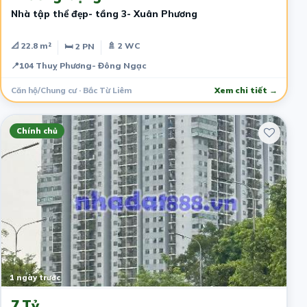
Nhà tập thể đẹp- tầng 3- Xuân Phương
📐 22.8 m²
🚿 2 WC
🛏 2 PN
📍
104 Thuỵ Phương- Đông Ngạc
Căn hộ/Chung cư · Bắc Từ Liêm
Xem chi tiết →
Chính chủ
1 ngày trước
7 Tỷ