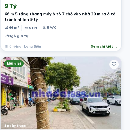
9 Tỷ
66 m 5 tầng thang máy ô tô 7 chỗ vào nhà 30 m ra ô tô
tránh nhỉnh 9 tỷ
📐 66 m²
🚿 5 WC
🛏 5 PN
📍
Ngô gia tự
Nhà riêng · Long Biên
Xem chi tiết →
Môi giới
4 ngày trước