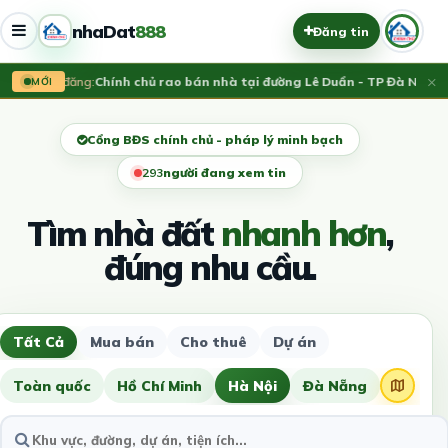
nhaDat
888
Đăng tin
×
Vừa đăng:
Chính chủ rao bán nhà tại đường Lê Duẩn - TP Đà Nẵng; D
MỚI
Cổng BĐS chính chủ - pháp lý minh bạch
297
người đang xem tin
Tìm nhà đất
nhanh hơn
,
đúng nhu cầu.
Tất Cả
Mua bán
Cho thuê
Dự án
Toàn quốc
Hồ Chí Minh
Hà Nội
Đà Nẵng