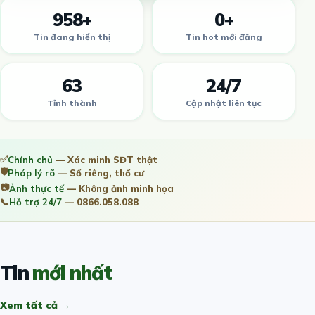
958+
0+
Tin đang hiển thị
Tin hot mới đăng
63
24/7
Tỉnh thành
Cập nhật liên tục
✅
Chính chủ
— Xác minh SĐT thật
🛡️
Pháp lý rõ
— Sổ riêng, thổ cư
📷
Ảnh thực tế
— Không ảnh minh họa
📞
Hỗ trợ 24/7
— 0866.058.088
Tin
mới nhất
Xem tất cả →