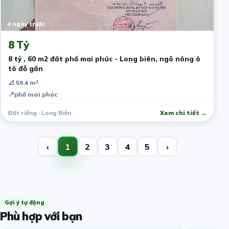
4 ngày trước
8 Tỷ
8 tỷ , 60 m2 đất phố mai phúc - Long biên, ngõ nông ô
tô đỗ gần
📐 59.4 m²
📍
phố mai phúc
Đất riêng · Long Biên
Xem chi tiết →
‹
1
2
3
4
5
›
Gợi ý tự động
Phù hợp với bạn