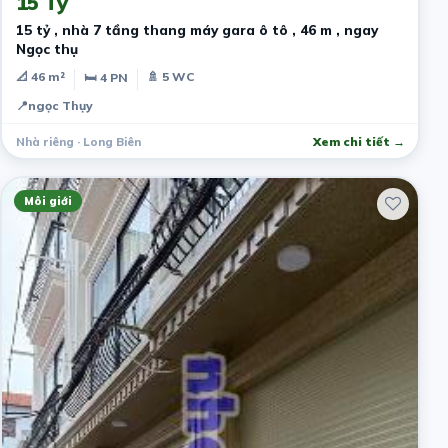
15 Tỷ
15 tỷ , nhà 7 tầng thang máy gara ô tô , 46 m , ngay
Ngọc thụ
📐 46 m²
🚿 5 WC
🛏 4 PN
📍
ngọc Thụy
Nhà riêng · Long Biên
Xem chi tiết →
Môi giới