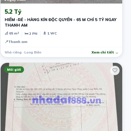
5.2 Tỷ
HIẾM -RẺ - HÀNG KÍN ĐỘC QUYỀN - 65 M CHỈ 5 TỶ NGAY
THANH AM
📐 65 m²
🚿 1 WC
🛏 2 PN
📍
Thanh am
Nhà riêng · Long Biên
Xem chi tiết →
Môi giới