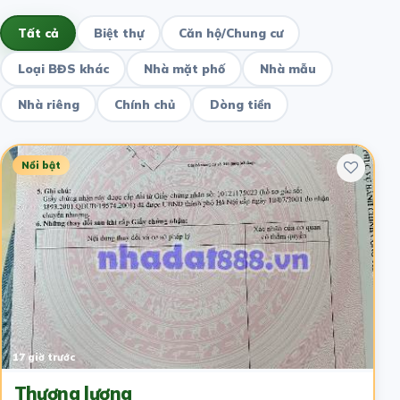
Tất cả
Biệt thự
Căn hộ/Chung cư
Loại BĐS khác
Nhà mặt phố
Nhà mẫu
Nhà riêng
Chính chủ
Dòng tiền
Nổi bật
17 giờ trước
Thương lượng