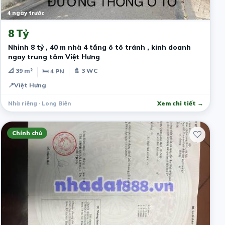
4 ngày trước
8 Tỷ
Nhỉnh 8 tỷ , 40 m nhà 4 tầng ô tô tránh , kinh doanh
ngay trung tâm Việt Hưng
📐 39 m²
🚿 3 WC
🛏 4 PN
📍
Việt Hưng
Nhà riêng · Long Biên
Xem chi tiết →
Chính chủ