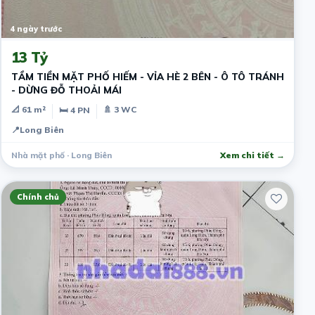
4 ngày trước
13 Tỷ
TẦM TIỀN MẶT PHỐ HIẾM - VỈA HÈ 2 BÊN - Ô TÔ TRÁNH
- DỪNG ĐỖ THOẢI MÁI
📐 61 m²
🚿 3 WC
🛏 4 PN
📍
Long Biên
Nhà mặt phố · Long Biên
Xem chi tiết →
Chính chủ