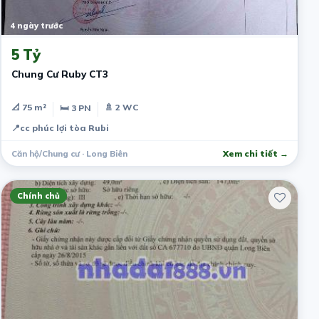
4 ngày trước
5 Tỷ
Chung Cư Ruby CT3
📐 75 m²
🚿 2 WC
🛏 3 PN
📍
cc phúc lợi tòa Rubi
Căn hộ/Chung cư · Long Biên
Xem chi tiết →
Chính chủ