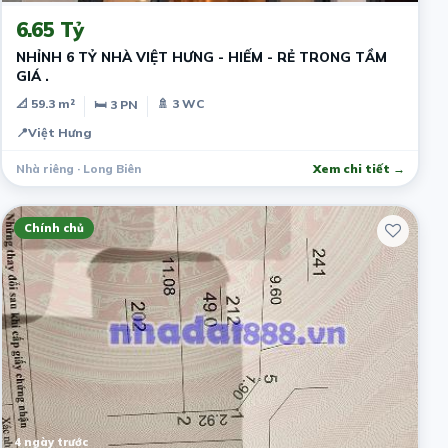
6.65 Tỷ
NHỈNH 6 TỶ NHÀ VIỆT HƯNG - HIẾM - RẺ TRONG TẦM
GIÁ .
📐 59.3 m²
🚿 3 WC
🛏 3 PN
📍
Việt Hưng
Nhà riêng · Long Biên
Xem chi tiết →
Chính chủ
4 ngày trước