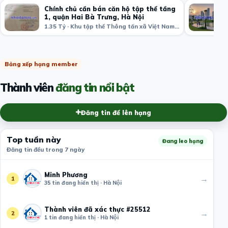
Chính chủ cần bán căn hộ tập thể tầng
1, quận Hai Bà Trưng, Hà Nội
1.35 Tỷ · Khu tập thể Thông tấn xã Việt Nam, Bạch Mai, Hai Bà Trưng, Hà Nội, Việt Nam
Bảng xếp hạng member
Thành viên
đăng tin nổi bật
Đăng tin để lên hạng
Top tuần này
Đang leo hạng
Đăng tin đều trong 7 ngày
Minh Phương
→
1
35 tin đang hiển thị · Hà Nội
Thành viên đã xác thực #25512
→
2
1 tin đang hiển thị · Hà Nội