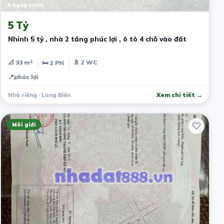
4 ngày trước
5 Tỷ
Nhỉnh 5 tỷ , nhà 2 tầng phúc lợi , ô tô 4 chỗ vào đất
📐 33 m²
🚿 2 WC
🛏 2 PN
📍
phúc lợi
Nhà riêng · Long Biên
Xem chi tiết →
Môi giới