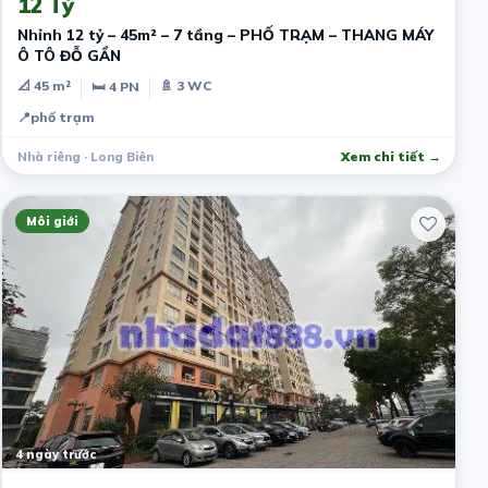
12 Tỷ
Nhỉnh 12 tỷ – 45m² – 7 tầng – PHỐ TRẠM – THANG MÁY
Ô TÔ ĐỖ GẦN
📐 45 m²
🚿 3 WC
🛏 4 PN
📍
phố trạm
Nhà riêng · Long Biên
Xem chi tiết →
Môi giới
4 ngày trước