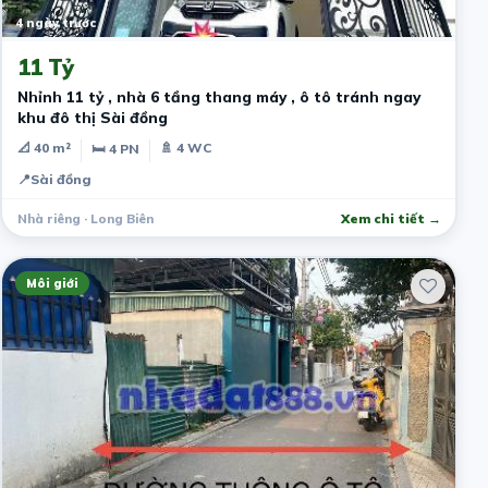
4 ngày trước
11 Tỷ
Nhỉnh 11 tỷ , nhà 6 tầng thang máy , ô tô tránh ngay
khu đô thị Sài đồng
📐 40 m²
🚿 4 WC
🛏 4 PN
📍
Sài đồng
Nhà riêng · Long Biên
Xem chi tiết →
Môi giới