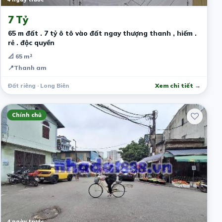
7 Tỷ
65 m đất . 7 tỷ ô tô vào đất ngay thượng thanh , hiếm .
rẻ . độc quyền
📐 65 m²
📍
Thanh am
Đất riêng · Long Biên
Xem chi tiết →
Chính chủ
4 ngày trước