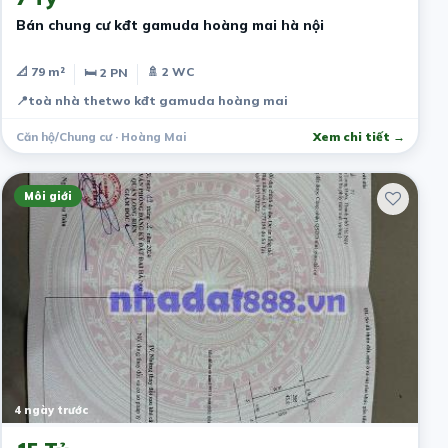
Bán chung cư kđt gamuda hoàng mai hà nội
📐 79 m²
🚿 2 WC
🛏 2 PN
📍
toà nhà thetwo kđt gamuda hoàng mai
Căn hộ/Chung cư · Hoàng Mai
Xem chi tiết →
Môi giới
4 ngày trước