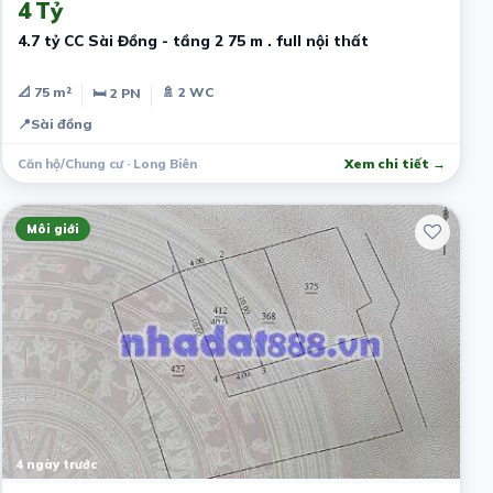
4 Tỷ
4.7 tỷ CC Sài Đồng - tầng 2 75 m . full nội thất
📐 75 m²
🚿 2 WC
🛏 2 PN
📍
Sài đồng
Căn hộ/Chung cư · Long Biên
Xem chi tiết →
Môi giới
4 ngày trước