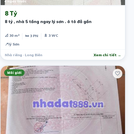
4 ngày trước
8 Tỷ
8 tỷ , nhà 5 tầng ngay lý sơn . ô tô đỗ gần
📐 30 m²
🚿 3 WC
🛏 3 PN
📍
lý Sơn
Nhà riêng · Long Biên
Xem chi tiết →
Môi giới