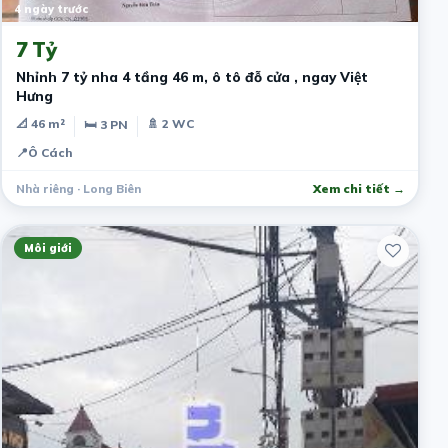
4 ngày trước
7 Tỷ
Nhỉnh 7 tỷ nha 4 tầng 46 m, ô tô đỗ cửa , ngay Việt
Hưng
📐 46 m²
🚿 2 WC
🛏 3 PN
📍
Ô Cách
Nhà riêng · Long Biên
Xem chi tiết →
Môi giới