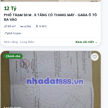
12 Tỷ
PHỐ TRẠM 50 M . 6 TẦNG CÓ THANG MÁY - GARA Ô TÔ
RA VÀO
📐 50 m²
🚿 4 WC
🛏 4 PN
📍
phố trạm
Nhà riêng · Long Biên
Xem chi tiết →
Chính chủ
4 ngày trước