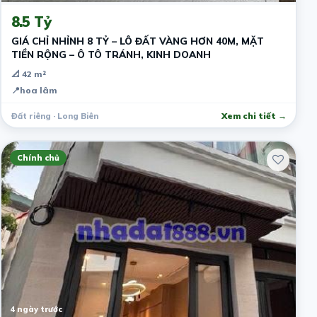
8.5 Tỷ
GIÁ CHỈ NHỈNH 8 TỶ – LÔ ĐẤT VÀNG HƠN 40M, MẶT
TIỀN RỘNG – Ô TÔ TRÁNH, KINH DOANH
📐 42 m²
📍
hoa lâm
Đất riêng · Long Biên
Xem chi tiết →
Chính chủ
4 ngày trước