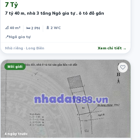
7 Tỷ
7 tỷ 40 m, nhà 3 tầng Ngô gia tự . ô tô đỗ gần
📐 40 m²
🚿 2 WC
🛏 2 PN
📍
Ngô gia tự
Nhà riêng · Long Biên
Xem chi tiết →
Môi giới
4 ngày trước