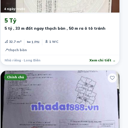
4 ngày trước
5 Tỷ
5 tỷ , 33 m đất ngay thạch bàn , 50 m ra ô tô tránh
📐 32.7 m²
🚿 1 WC
🛏 1 PN
📍
thạch bàn
Nhà riêng · Long Biên
Xem chi tiết →
Chính chủ