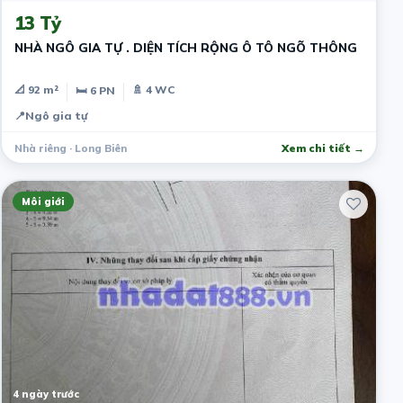
13 Tỷ
NHÀ NGÔ GIA TỰ . DIỆN TÍCH RỘNG Ô TÔ NGÕ THÔNG
📐 92 m²
🚿 4 WC
🛏 6 PN
📍
Ngô gia tự
Nhà riêng · Long Biên
Xem chi tiết →
Môi giới
4 ngày trước