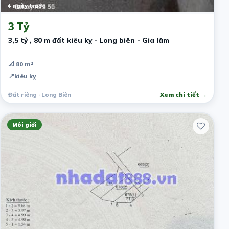
4 ngày trước
3 Tỷ
3,5 tỷ , 80 m đất kiêu kỵ - Long biên - Gia lâm
📐 80 m²
📍
kiêu kỵ
Đất riêng · Long Biên
Xem chi tiết →
Môi giới