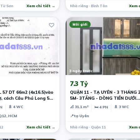
 Từ Sơn
Xem chi tiết →
Nhà riêng · Bình Tân
Xem c
Môi giới
3 ngày trước
7.3 Tỷ
16.5)vào
QUẬN 11 - TẠ UYÊN - 3 THÁNG 
ợ, cách Cầu Phú Long 5
5M- 3TẦNG - DÒNG TIỀN DƯỚI
20TR/THÁNG -
🚿 4 WC
📐 31.1 m²
🚿 3 WC
PN
🛏 4 PN
 Q12, HCM
📍
tạ Uyên
12
Xem chi tiết →
Nhà riêng · Quận 11
Xem c