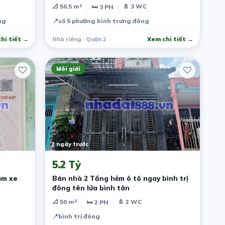
📐 56.5 m²
🚿 3 WC
🛏 3 PN
ng
📍
số 5 phường bình trưng đông
hi tiết →
Nhà riêng · Quận 2
Xem chi tiết →
Môi giới
2 ngày trước
5.2 Tỷ
ẻm xe
Bán nhà 2 Tầng hẻm ô tô ngay bình trị
đông tên lửa bình tân
📐 50 m²
🚿 2 WC
🛏 2 PN
📍
bình trị đông