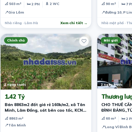
10 THỦ ĐỨC –
📐 503 m²
🚿 2 WC
📐 90 m²
🛏 2 PN
🛏 7 
TRƯỜNG - DÒN
📍
Gia Lâm
📍
đường 10, P Li
Nhà riêng · Lâm Hà
Xem chi tiết →
Nhà mặt phố · Th
Chính chủ
Môi giới
2 ngày trước
2 ngày trước
1.42 Tỷ
Thương lư
Bán 8863m2 đất giá rẻ 160k/m2, xã Tân
CHO THUÊ CĂN
Minh, Lâm Đồng, sát bên cao tốc, KCN
ĐÌNH BẢNG_TỪ
Tân Đức Sonadezi
📐 8863 m²
📐 60 m²
🛏 2 
📍
Tân Minh
📍
Long Vĩ Đình 