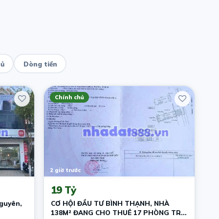
hủ
Dòng tiền
Chính chủ
2 giờ trước
19 Tỷ
guyên,
CƠ HỘI ĐẦU TƯ BÌNH THẠNH, NHÀ
138M² ĐANG CHO THUÊ 17 PHÒNG TRỌ,