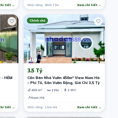
hi tiết →
Nhà riêng · Bình Tân
Xem chi tiết →
Chính chủ
3 ngày trước
3.5 Tỷ
2 - HẺM
Cần Bán Nhà Vườn 450m² View Nam Hà
– Phi Tô, Sân Vườn Rộng, Giá Chỉ 3,5 Tỷ
📐 450 m²
🚿 2 WC
🛏 3 PN
📍
Nam Hà
hi tiết →
Nhà riêng · Lâm Hà
Xem chi tiết →