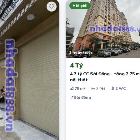
Môi giới
3 ngày trước
4 Tỷ
4.7 tỷ CC Sài Đồng - tầng 2 75 m 
nội thất
📐 75 m²
🚿 2 WC
🛏 2 PN
📍
Sài đồng