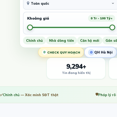
Toàn quốc
Khoảng giá
0 Tr - 100 Tỷ+
Chính chủ
Nhà dòng tiền
Căn hộ mới
Gần s
QH Hà Nội
CHECK QUY HOẠCH
9,294+
Tin đang hiển thị
🛡️
✅
Chính chủ
— Xác minh SĐT thật
Pháp lý rõ