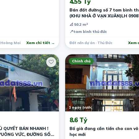
4.55 Tỷ
Bán đất đường số 7 tam bình th
(KHU NHÀ Ở VẠN XUÂN)LH 0908
📐 50.2 m²
📍
tam bình thủ đức
· Hoàng Mai
Xem chi tiết →
Đất nền dự án · Thủ Đức
Xem c
Chính chủ
1 ngày trước
8.6 Tỷ
HỦ QUYẾT BÁN NHANH !
Bố già đang cần tiền cho con v
VUÔNG VỨC, ĐƯỜNG SỐ
học mới