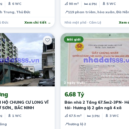
 GIÁ THẤP HƠN THỊ
🚿 6 WC
📐 90 m²
🚿 5 WC
PN
🛏 4 PN
G TIỀN SẴN
nh Trung, Thủ Đức
📍
119 phan triêm, hòa xuân, Đà Nẵ
ủ Đức
Xem chi tiết →
Nhà mặt phố · Cẩm Lệ
Xem c
Môi giới
2 ngày trước
ợng
6.68 Tỷ
 HỘ CHUNG CƯ LONG VĨ
Bán nhà 2 Tầng 67.5m2-3PN- H
 SƠN_ BẮC NINH
tải- Hương lộ 2 gần ngã 4 xã
🚿 1 WC
📐 67.5 m²
🚿 3 WC
PN
🛏 3 PN
Bảng
📍
hương lộ 2