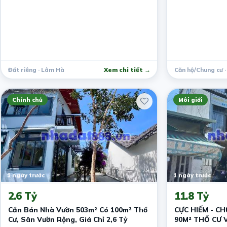
Đất riêng · Lâm Hà
Xem chi tiết →
Căn hộ/Chung cư 
Chính chủ
Môi giới
1 ngày trước
1 ngày trước
2.6 Tỷ
11.8 Tỷ
Cần Bán Nhà Vườn 503m² Có 100m² Thổ
CỰC HIẾM - C
Cư, Sân Vườn Rộng, Giá Chỉ 2,6 Tỷ
90M² THỔ CƯ 