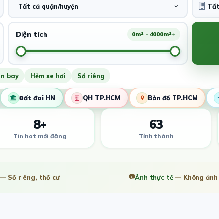
Tất cả quận/huyện
Diện tích
0m² - 4000m²+
ân bay
Hẻm xe hơi
Sổ riêng
Đất đai HN
QH TP.HCM
Bản đồ TP.HCM
8+
63
Tin hot mới đăng
Tỉnh thành
📷
— Sổ riêng, thổ cư
Ảnh thực tế
— Không ảnh 