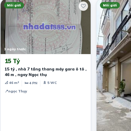
Môi giới
Môi giới
3 ngày trước
15 Tỷ
15 tỷ , nhà 7 tầng thang máy gara ô tô ,
46 m , ngay Ngọc thụ
📐 46 m²
🚿 5 WC
🛏 4 PN
📍
ngọc Thụy