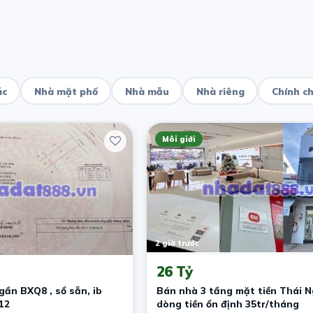
ác
Nhà mặt phố
Nhà mẫu
Nhà riêng
Chính c
Môi giới
2 giờ trước
26 Tỷ
ần BXQ8 , sổ sẵn, ib
Bán nhà 3 tầng mặt tiền Thái N
12
dòng tiền ổn định 35tr/tháng