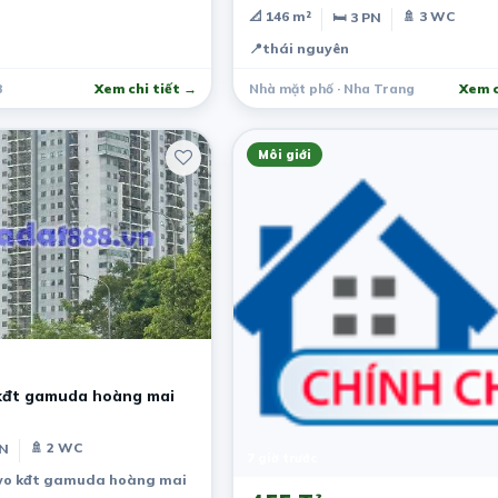
📐 146 m²
🚿 3 WC
🛏 3 PN
📍
thái nguyên
8
Xem chi tiết →
Nhà mặt phố · Nha Trang
Xem c
Môi giới
kđt gamuda hoàng mai
🚿 2 WC
PN
7 giờ trước
wo kđt gamuda hoàng mai