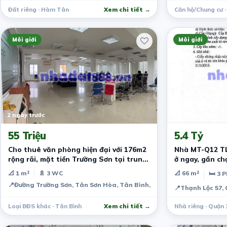
Đất riêng · Hàm Tân
Xem chi tiết →
Căn hộ/Chung cư ·
Môi giới
Môi giới
2 ngày trước
2 ngày trước
55 Triệu
5.4 Tỷ
Cho thuê văn phòng hiện đại với 176m2
Nhà MT-Q12 TL 57 DT 66m2 (4x
rộng rãi, mặt tiền Trường Sơn tại trung
ở ngay, gần ch
tâm Tân Bình
phút
📐 1 m²
🚿 3 WC
📐 66 m²
🛏 3 
📍
Đường Trường Sơn, Tân Sơn Hòa, Tân Bình, TPHCM
📍
Thạnh Lộc 57,
Loại BĐS khác · Tân Bình
Xem chi tiết →
Nhà riêng · Quận 