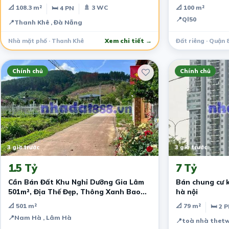
13,2 tỷ
📐 108.3 m²
🚿 3 WC
📐 100 m²
🛏 4 PN
📍
Ql50
📍
Thanh Khê , Đà Nẵng
Nhà mặt phố · Thanh Khê
Xem chi tiết →
Đất riêng · Quận 
Chính chủ
Chính chủ
3 giờ trước
3 giờ trước
1.5 Tỷ
7 Tỷ
Cần Bán Đất Khu Nghỉ Dưỡng Gia Lâm
Bán chung cư 
501m², Địa Thế Đẹp, Thông Xanh Bao
hà nội
Quanh
📐 501 m²
📐 79 m²
🛏 2 
📍
Nam Hà , Lâm Hà
📍
toà nhà thet