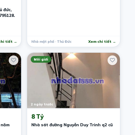
ủ đức,
795128.
hi tiết →
Nhà mặt phố · Thủ Đức
Xem chi tiết →
Môi giới
2 ngày trước
8 Tỷ
ô năm
Nhà sát đường Nguyễn Duy Trinh q2 cũ