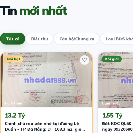
Tin
mới nhất
Tất cả
Biệt thự
Căn hộ/Chung cư
Loại BĐS kh
Nổi bật
Môi giới
1 giờ trước
2 giờ trước
13.2 Tỷ
1.55 Tỷ
Chính chủ rao bán nhà tại đường Lê
Đất KDC QL50 g
Duẩn - TP Đà Nẵng; DT 108,3 m2; giá
ngay 09320680