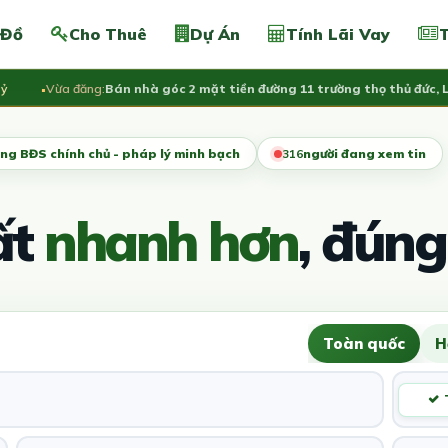
 Đồ
Cho Thuê
Dự Án
Tính Lãi Vay
T
Vừa đăng:
Bán nhà góc 2 mặt tiền đường 11 trường thọ thủ đức, LH 09
ng BĐS chính chủ - pháp lý minh bạch
316
người đang xem tin
ất
nhanh hơn
, đúng
Toàn quốc
H