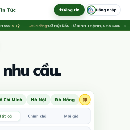
in Tức
Đăng tin
Đăng nhập
×
0
15 Tỷ
Vừa đăng:
CƠ HỘI ĐẦU TƯ BÌNH THẠNH, NHÀ 138M² ĐANG 
 nhu cầu.
ồ Chí Minh
Hà Nội
Đà Nẵng
Tất cả
Chính chủ
Môi giới