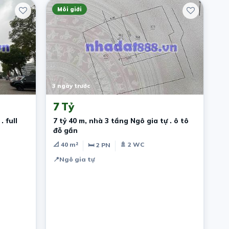
Môi giới
3 ngày trước
7 Tỷ
. full
7 tỷ 40 m, nhà 3 tầng Ngô gia tự . ô tô
đỗ gần
📐 40 m²
🚿 2 WC
🛏 2 PN
📍
Ngô gia tự