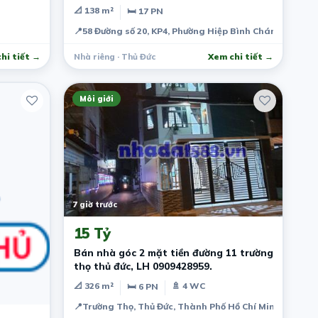
GIÁ CHỈ 19 TỶ
📐 138 m²
🛏 17 PN
📍
58 Đường số 20, KP4, Phường Hiệp Bình Chánh, Quận 
hi tiết →
Nhà riêng · Thủ Đức
Xem chi tiết →
Môi giới
7 giờ trước
15 Tỷ
Bán nhà góc 2 mặt tiền đường 11 trường
thọ thủ đức, LH 0909428959.
📐 326 m²
🚿 4 WC
🛏 6 PN
📍
Trường Thọ, Thủ Đức, Thành Phố Hồ Chí Minh