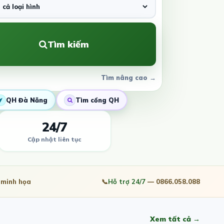
Tìm kiếm
Tìm nâng cao →
QH Đà Nẵng
Tìm cổng QH
24/7
Cập nhật liên tục
minh họa
📞
Hỗ trợ 24/7
— 0866.058.088
Xem tất cả →