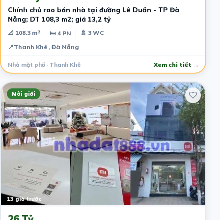
Chính chủ rao bán nhà tại đường Lê Duẩn - TP Đà
Nẵng; DT 108,3 m2; giá 13,2 tỷ
📐 108.3 m²
🚿 3 WC
🛏 4 PN
📍
Thanh Khê , Đà Nẵng
Nhà mặt phố · Thanh Khê
Xem chi tiết →
Môi giới
13 giờ trước
26 Tỷ