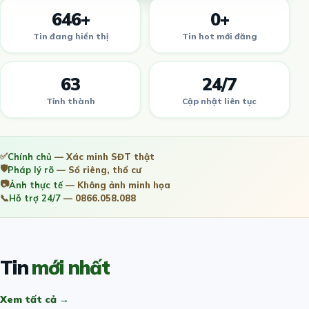
646+
0+
Tin đang hiển thị
Tin hot mới đăng
63
24/7
Tỉnh thành
Cập nhật liên tục
✅
Chính chủ
— Xác minh SĐT thật
🛡️
Pháp lý rõ
— Sổ riêng, thổ cư
📷
Ảnh thực tế
— Không ảnh minh họa
📞
Hỗ trợ 24/7
— 0866.058.088
Tin
mới nhất
Xem tất cả →