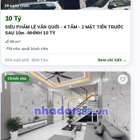
28 ngày trước
10 Tỷ
SIÊU PHẨM LÊ VĂN QUỚI - 4 TẤM - 2 MẶT TIỀN TRƯỚC
SAU 10m -NHỈNH 10 TỶ
📐 68 m²
📍
lê văn quới bình tân
Nhà mặt phố · Bình Tân
Xem chi tiết →
Chính chủ