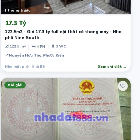
1 tháng trước
17.3 Tỷ
122.5m2 - Giá 17.3 tỷ full nội thất có thang máy - Nhà
phố Nine South
📐 122.5 m²
🚿 3 WC
🛏 4 PN
📍
Nguyễn Hữu Thọ, Phước Kiển
Nhà mặt phố · Nhà Bè
Xem chi tiết →
Môi giới