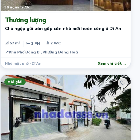
30 ngày trước
Thương lượng
Chủ ngộp gửi bán gấp căn nhà mới hoàn công ở Dĩ An
📐 57 m²
🚿 2 WC
🛏 2 PN
📍
Khu Phố Đông B , Phường Đông Hoà
Nhà mặt phố · Dĩ An
Xem chi tiết →
Môi giới