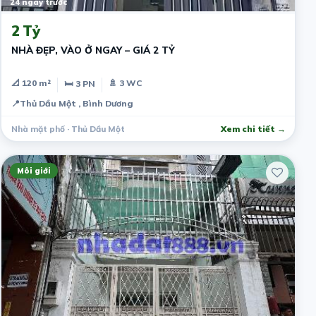
24 ngày trước
2 Tỷ
NHÀ ĐẸP, VÀO Ở NGAY – GIÁ 2 TỶ
📐 120 m²
🚿 3 WC
🛏 3 PN
📍
Thủ Dầu Một , Bình Dương
Nhà mặt phố · Thủ Dầu Một
Xem chi tiết →
Môi giới