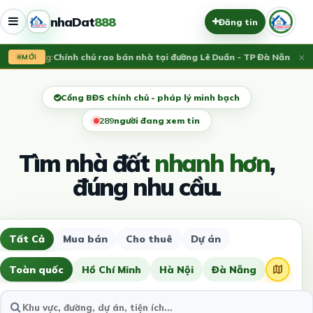
nhaDat
888
Đăng tin
×
Vừa đăng:
Chính chủ rao bán nhà tại đường Lê Duẩn - TP Đà Nẵng; DT 1
MỚI
Cổng BĐS chính chủ - pháp lý minh bạch
291
người đang xem tin
Tìm nhà đất
nhanh hơn
,
đúng nhu cầu.
Tất Cả
Mua bán
Cho thuê
Dự án
Toàn quốc
Hồ Chí Minh
Hà Nội
Đà Nẵng