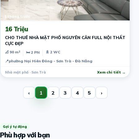
1 tháng trước
16 Triệu
CHO THUÊ NHÀ MẶT PHỐ NGUYÊN CĂN FULL NỘI THẤT
CỰC ĐẸP
📐 90 m²
🚿 2 WC
🛏 2 PN
📍
phường Nại Hiên Đông - Sơn Trà - Đà Nẵng
Nhà mặt phố · Sơn Trà
Xem chi tiết →
‹
1
2
3
4
5
›
Gợi ý tự động
Phù hợp với bạn