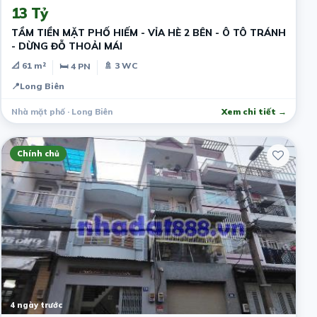
13 Tỷ
TẦM TIỀN MẶT PHỐ HIẾM - VỈA HÈ 2 BÊN - Ô TÔ TRÁNH
- DỪNG ĐỖ THOẢI MÁI
📐 61 m²
🚿 3 WC
🛏 4 PN
📍
Long Biên
Nhà mặt phố · Long Biên
Xem chi tiết →
Chính chủ
4 ngày trước