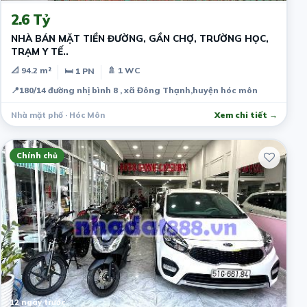
2.6 Tỷ
NHÀ BÁN MẶT TIỀN ĐƯỜNG, GẦN CHỢ, TRƯỜNG HỌC,
TRẠM Y TẾ..
📐 94.2 m²
🚿 1 WC
🛏 1 PN
📍
180/14 đường nhị bình 8 , xã Đông Thạnh,huyện hóc môn
Nhà mặt phố · Hóc Môn
Xem chi tiết →
Chính chủ
12 ngày trước