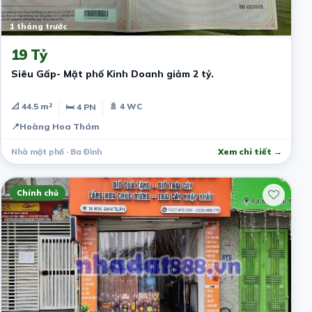
1 tháng trước
19 Tỷ
Siêu Gấp- Mặt phố Kinh Doanh giảm 2 tỷ.
📐 44.5 m²
🚿 4 WC
🛏 4 PN
📍
Hoàng Hoa Thám
Nhà mặt phố · Ba Đình
Xem chi tiết →
Chính chủ