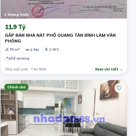
1 tháng trước
11.9 Tỷ
GẤP BÁN NHÀ NÁT PHỔ QUANG TÂN BÌNH LÀM VĂN
PHÒNG
📐 75 m²
🚿 2 WC
🛏 2 PN
📍
phổ quang
Nhà mặt phố · Tân Bình
Xem chi tiết →
Chính chủ