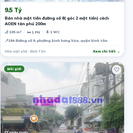
9.5 Tỷ
Bán nhà mặt tiền đường số 8( góc 2 mặt tiền) cách
AOEN tân phú 200m
📐 105 m²
🚿 1 WC
🛏 1 PN
📍
184 đường số 8, phường bình hưng hòa, quận bình tân
Nhà mặt phố · Bình Tân
Xem chi tiết →
Môi giới
22 ngày trước