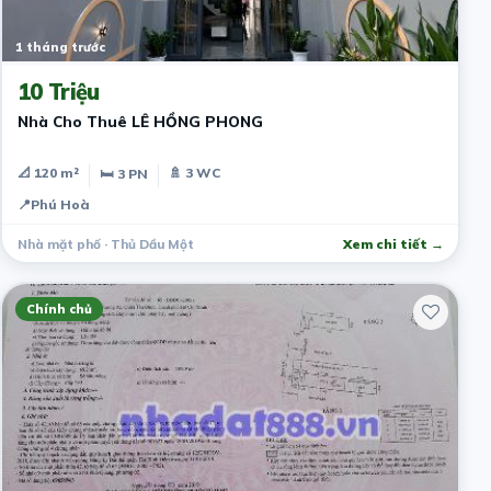
1 tháng trước
10 Triệu
Nhà Cho Thuê LÊ HỒNG PHONG
📐 120 m²
🚿 3 WC
🛏 3 PN
📍
Phú Hoà
Nhà mặt phố · Thủ Dầu Một
Xem chi tiết →
Chính chủ