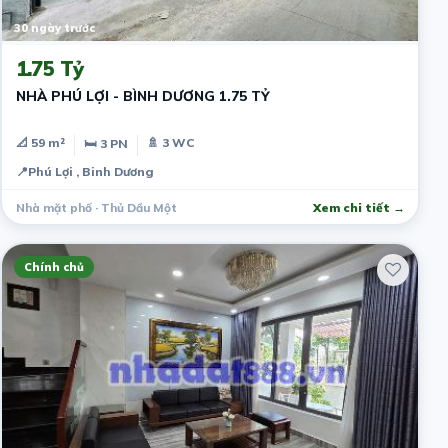
30 ngày trước
1.75 Tỷ
NHÀ PHÚ LỢI - BÌNH DƯƠNG 1.75 TỶ
📐 59 m²
🚿 3 WC
🛏 3 PN
📍
Phú Lợi , Binh Dương
Nhà mặt phố · Thủ Dầu Một
Xem chi tiết →
Chính chủ