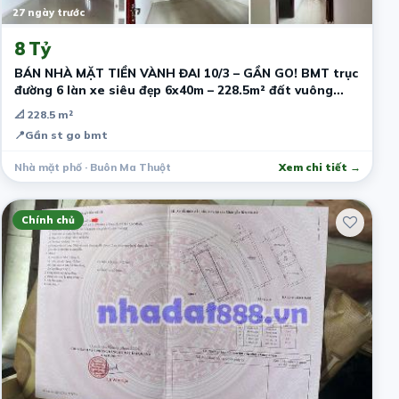
27 ngày trước
8 Tỷ
BÁN NHÀ MẶT TIỀN VÀNH ĐAI 10/3 – GẦN GO! BMT trục
đường 6 làn xe siêu đẹp 6x40m – 228.5m² đất vuông
hiếm Nhà sẵn 2PN
📐 228.5 m²
📍
Gần st go bmt
Nhà mặt phố · Buôn Ma Thuột
Xem chi tiết →
Chính chủ