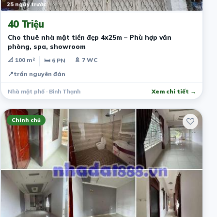
25 ngày trước
40 Triệu
Cho thuê nhà mặt tiền đẹp 4x25m – Phù hợp văn
phòng, spa, showroom
📐 100 m²
🚿 7 WC
🛏 6 PN
📍
trần nguyên đán
Nhà mặt phố · Bình Thạnh
Xem chi tiết →
Chính chủ