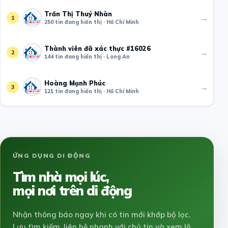
Trần Thị Thuý Nhàn
→
1
250 tin đang hiển thị · Hồ Chí Minh
Thành viên đã xác thực #16026
→
2
144 tin đang hiển thị · Long An
Hoàng Mạnh Phúc
→
3
121 tin đang hiển thị · Hồ Chí Minh
ỨNG DỤNG DI ĐỘNG
Tìm nhà mọi lúc,
mọi nơi trên di động
Nhận thông báo ngay khi có tin mới khớp bộ lọc.
Lưu tìm kiếm, liên hệ nhanh với chủ tin và xem lộ