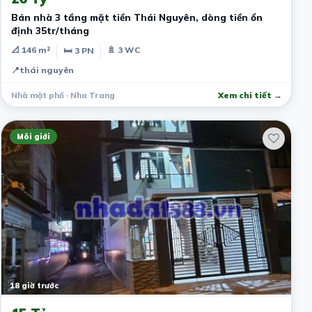
Bán nhà 3 tầng mặt tiền Thái Nguyên, dòng tiền ổn
định 35tr/tháng
📐 146 m²
🚿 3 WC
🛏 3 PN
📍
thái nguyên
Nhà mặt phố · Nha Trang
Xem chi tiết →
Môi giới
18 giờ trước