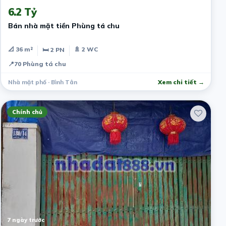
6.2 Tỷ
Bán nhà mặt tiền Phùng tá chu
📐 36 m²
🚿 2 WC
🛏 2 PN
📍
70 Phùng tá chu
Nhà mặt phố · Bình Tân
Xem chi tiết →
Chính chủ
7 ngày trước