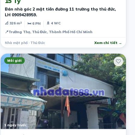
15 Tỷ
Bán nhà góc 2 mặt tiền đường 11 trường thọ thủ đức,
LH 0909428959.
📐 326 m²
🚿 4 WC
🛏 6 PN
📍
Trường Thọ, Thủ Đức, Thành Phố Hồ Chí Minh
Nhà mặt phố · Thủ Đức
Xem chi tiết →
Môi giới
1 ngày trước