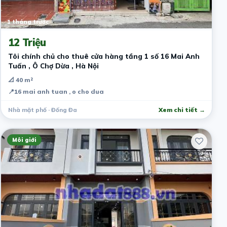
1 tháng trước
12 Triệu
Tôi chính chủ cho thuê cửa hàng tầng 1 số 16 Mai Anh
Tuấn , Ô Chợ Dừa , Hà Nội
📐 40 m²
📍
16 mai anh tuan , o cho dua
Nhà mặt phố · Đống Đa
Xem chi tiết →
Môi giới