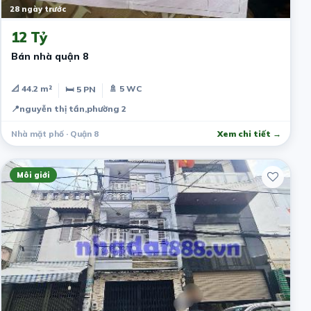
28 ngày trước
12 Tỷ
Bán nhà quận 8
📐 44.2 m²
🚿 5 WC
🛏 5 PN
📍
nguyễn thị tần,phường 2
Nhà mặt phố · Quận 8
Xem chi tiết →
Môi giới