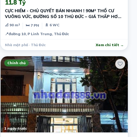
11.8 Tỷ
CỰC HIẾM - CHỦ QUYẾT BÁN NHANH ! 90M² THỔ CƯ
VUÔNG VỨC, ĐƯỜNG SỐ 10 THỦ ĐỨC – GIÁ THẤP HƠN
THỊ TRƯỜNG - DÒNG TIỀN SẴN
📐 90 m²
🚿 6 WC
🛏 7 PN
📍
đường 10, P Linh Trung, Thủ Đức
Nhà mặt phố · Thủ Đức
Xem chi tiết →
Chính chủ
1 ngày trước