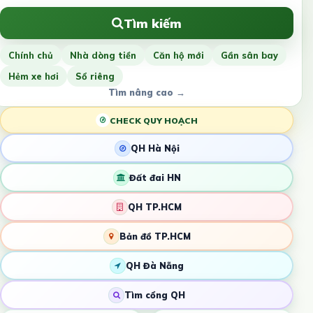
Tìm kiếm
Chính chủ
Nhà dòng tiền
Căn hộ mới
Gần sân bay
Hẻm xe hơi
Sổ riêng
Tìm nâng cao →
CHECK QUY HOẠCH
QH Hà Nội
Đất đai HN
QH TP.HCM
Bản đồ TP.HCM
QH Đà Nẵng
Tìm cổng QH