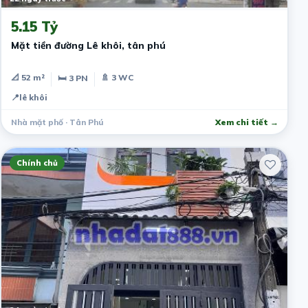
5.15 Tỷ
Mặt tiền đường Lê khôi, tân phú
📐 52 m²
🚿 3 WC
🛏 3 PN
📍
lê khôi
Nhà mặt phố · Tân Phú
Xem chi tiết →
Chính chủ