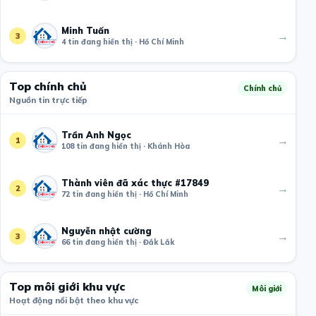
Minh Tuấn
→
3
4 tin đang hiển thị · Hồ Chí Minh
Top chính chủ
Chính chủ
Nguồn tin trực tiếp
Trần Anh Ngọc
→
1
108 tin đang hiển thị · Khánh Hòa
Thành viên đã xác thực #17849
→
2
72 tin đang hiển thị · Hồ Chí Minh
Nguyễn nhật cường
→
3
66 tin đang hiển thị · Đắk Lắk
Top môi giới khu vực
Môi giới
Hoạt động nổi bật theo khu vực