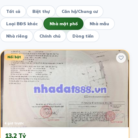
Tất cả
Biệt thự
Căn hộ/Chung cư
Loại BĐS khác
Nhà mặt phố
Nhà mẫu
Nhà riêng
Chính chủ
Dòng tiền
Nổi bật
4 giờ trước
13.2 Tỷ