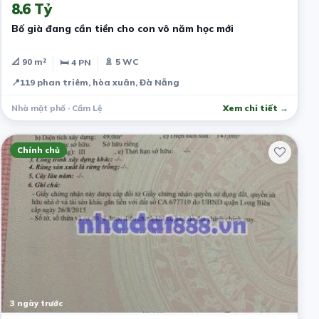
8.6 Tỷ
Bố già đang cần tiền cho con vô năm học mới
📐 90 m²
🚿 5 WC
🛏 4 PN
📍
119 phan triêm, hòa xuân, Đà Nẵng
Nhà mặt phố · Cẩm Lệ
Xem chi tiết →
Chính chủ
3 ngày trước