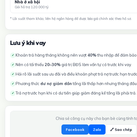
Nhà ở xã hội
Gói hỗ trợ 120.000 tỷ
* Lãi suất tham khảo, liên hệ ngân hàng để được báo giá chính xác theo hồ sơ.
Lưu ý khi vay
Khoản trả hàng tháng không nên vượt
40%
thu nhập để đảm bảo t
✓
Nên có tối thiểu
20–30%
giá trị BĐS làm vốn tự có trước khi vay.
✓
Hỏi rõ lãi suất sau ưu đãi và điều khoản phạt trả nợ trước hạn trướ
✓
Phương thức
dư nợ giảm dần
tổng lãi thấp hơn nhưng tháng đầu 
✓
Trả nợ trước hạn khi có dư tiền giúp giảm đáng kể tổng lãi phải trả.
✓
Chia sẻ công cụ này cho bạn bè cùng tính t
Facebook
Zalo
🔗 Sao chép