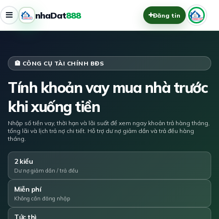
nhaDat
888
Đăng tin
🏦 CÔNG CỤ TÀI CHÍNH BĐS
Tính khoản vay mua nhà trước
khi xuống tiền
Nhập số tiền vay, thời hạn và lãi suất để xem ngay khoản trả hàng tháng,
tổng lãi và lịch trả nợ chi tiết. Hỗ trợ dư nợ giảm dần và trả đều hàng
tháng.
2 kiểu
Dư nợ giảm dần / trả đều
Miễn phí
Không cần đăng nhập
Tức thì