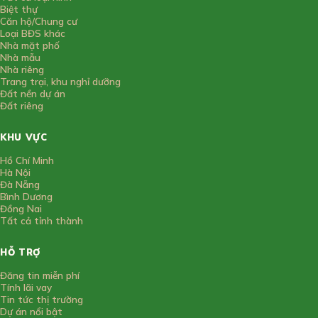
Biệt thự
Căn hộ/Chung cư
Loại BĐS khác
Nhà mặt phố
Nhà mẫu
Nhà riêng
Trang trại, khu nghỉ dưỡng
Đất nền dự án
Đất riêng
KHU VỰC
Hồ Chí Minh
Hà Nội
Đà Nẵng
Bình Dương
Đồng Nai
Tất cả tỉnh thành
HỖ TRỢ
Đăng tin miễn phí
Tính lãi vay
Tin tức thị trường
Dự án nổi bật