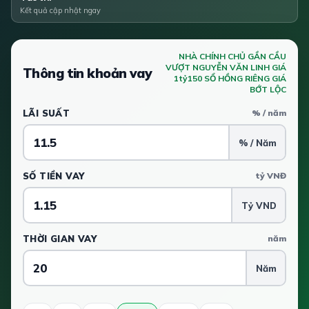
Kết quả cập nhật ngay
NHÀ CHÍNH CHỦ GẦN CẦU
VƯỢT NGUYỄN VĂN LINH GIÁ
Thông tin khoản vay
1tỷ150 SỔ HỒNG RIÊNG GIÁ
BỚT LỘC
LÃI SUẤT
% / năm
% / Năm
SỐ TIỀN VAY
tỷ VNĐ
Tỷ VND
THỜI GIAN VAY
năm
Năm