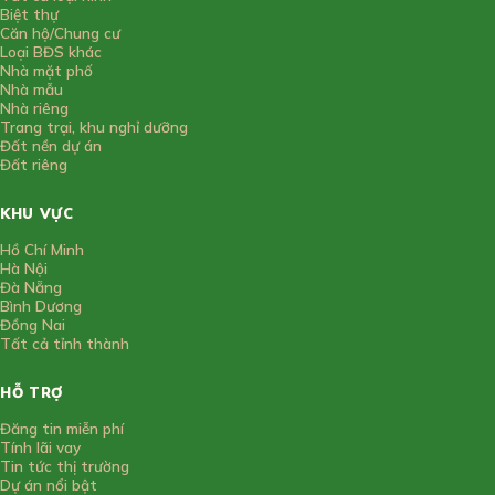
Biệt thự
Căn hộ/Chung cư
Loại BĐS khác
Nhà mặt phố
Nhà mẫu
Nhà riêng
Trang trại, khu nghỉ dưỡng
Đất nền dự án
Đất riêng
KHU VỰC
Hồ Chí Minh
Hà Nội
Đà Nẵng
Bình Dương
Đồng Nai
Tất cả tỉnh thành
HỖ TRỢ
Đăng tin miễn phí
Tính lãi vay
Tin tức thị trường
Dự án nổi bật