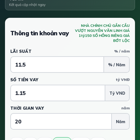
Kết quả cập nhật ngay
NHÀ CHÍNH CHỦ GẦN CẦU
VƯỢT NGUYỄN VĂN LINH GIÁ
Thông tin khoản vay
1tỷ150 SỔ HỒNG RIÊNG GIÁ
BỚT LỘC
LÃI SUẤT
% / năm
% / Năm
SỐ TIỀN VAY
tỷ VNĐ
Tỷ VND
THỜI GIAN VAY
năm
Năm