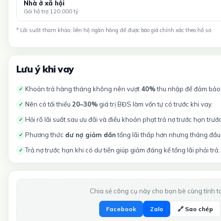
Nhà ở xã hội
Gói hỗ trợ 120.000 tỷ
* Lãi suất tham khảo, liên hệ ngân hàng để được báo giá chính xác theo hồ sơ.
Lưu ý khi vay
Khoản trả hàng tháng không nên vượt
40%
thu nhập để đảm bảo t
✓
Nên có tối thiểu
20–30%
giá trị BĐS làm vốn tự có trước khi vay.
✓
Hỏi rõ lãi suất sau ưu đãi và điều khoản phạt trả nợ trước hạn trướ
✓
Phương thức
dư nợ giảm dần
tổng lãi thấp hơn nhưng tháng đầu 
✓
Trả nợ trước hạn khi có dư tiền giúp giảm đáng kể tổng lãi phải trả.
✓
Chia sẻ công cụ này cho bạn bè cùng tính t
Facebook
Zalo
🔗 Sao chép