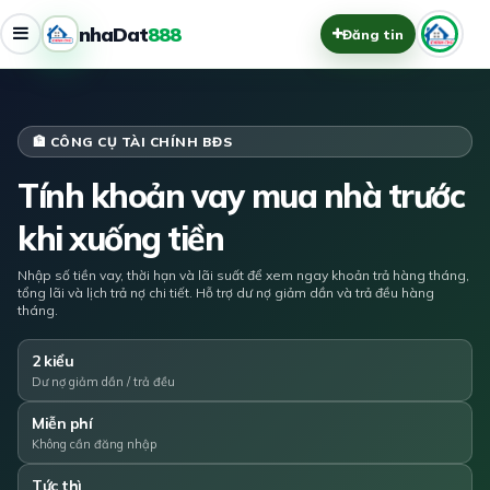
nhaDat
888
Đăng tin
🏦 CÔNG CỤ TÀI CHÍNH BĐS
Tính khoản vay mua nhà trước
khi xuống tiền
Nhập số tiền vay, thời hạn và lãi suất để xem ngay khoản trả hàng tháng,
tổng lãi và lịch trả nợ chi tiết. Hỗ trợ dư nợ giảm dần và trả đều hàng
tháng.
2 kiểu
Dư nợ giảm dần / trả đều
Miễn phí
Không cần đăng nhập
Tức thì