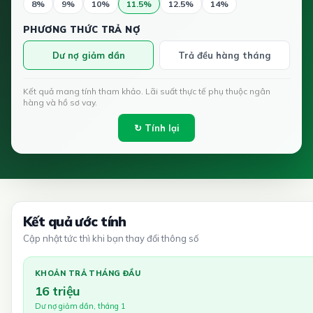
8%
9%
10%
11.5%
12.5%
14%
PHƯƠNG THỨC TRẢ NỢ
Dư nợ giảm dần
Trả đều hàng tháng
Kết quả mang tính tham khảo. Lãi suất thực tế phụ thuộc ngân
hàng và hồ sơ vay.
↻ Tính lại
Kết quả ước tính
Cập nhật tức thì khi bạn thay đổi thông số
KHOẢN TRẢ THÁNG ĐẦU
16 triệu
Dư nợ giảm dần, tháng 1