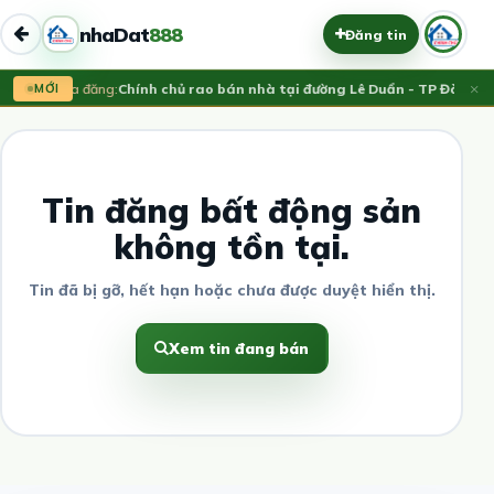
nhaDat
888
Đăng tin
×
MỚI
Vừa đăng:
Chính chủ rao bán nhà tại đường Lê Duẩn - TP Đà Nẵng
Tin đăng bất động sản
không tồn tại.
Tin đã bị gỡ, hết hạn hoặc chưa được duyệt hiển thị.
Xem tin đang bán