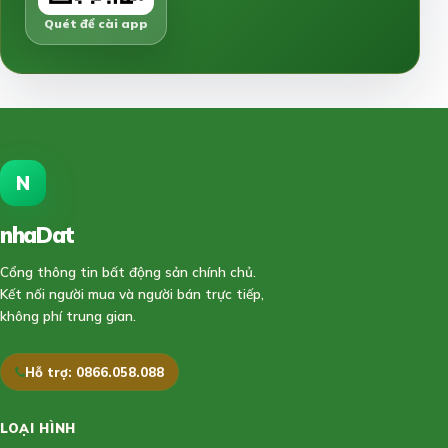
Quét để cài app
N
nhaDat
888
Cổng thông tin bất động sản chính chủ.
Kết nối người mua và người bán trực tiếp,
không phí trung gian.
Hỗ trợ: 0866.058.088
LOẠI HÌNH