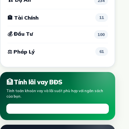
234
🏦 Tài Chính
11
💰 Đầu Tư
100
⚖ Pháp Lý
61
🏦
Tính lãi vay BĐS
Tính toán khoản vay và lãi suất phù hợp với ngân sách
của bạn.
Tính ngay →