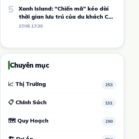
Nguyên có diễn biến mới
5
Xanh Island: “Chiến mã” kéo dài
thời gian lưu trú của du khách Cát
Bà
27/05 17:30
Chuyên mục
📈 Thị Trường
253
📋 Chính Sách
151
🗺 Quy Hoạch
290
🏗 Dự Án