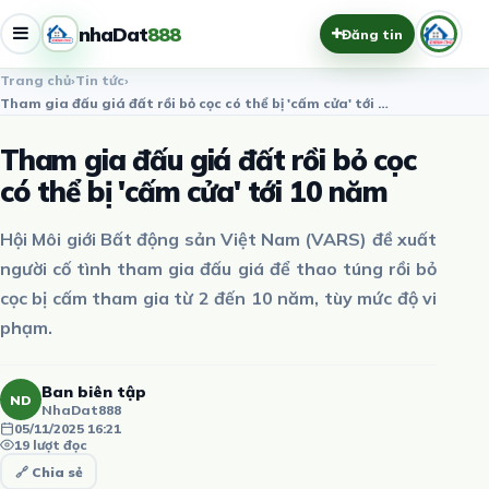
nhaDat
888
Đăng tin
Trang chủ
›
Tin tức
›
Tham gia đấu giá đất rồi bỏ cọc có thể bị 'cấm cửa' tới 10 n…
Tham gia đấu giá đất rồi bỏ cọc
có thể bị 'cấm cửa' tới 10 năm
Hội Môi giới Bất động sản Việt Nam (VARS) đề xuất
người cố tình tham gia đấu giá để thao túng rồi bỏ
cọc bị cấm tham gia từ 2 đến 10 năm, tùy mức độ vi
phạm.
Ban biên tập
ND
NhaDat888
05/11/2025 16:21
19 lượt đọc
🔗 Chia sẻ