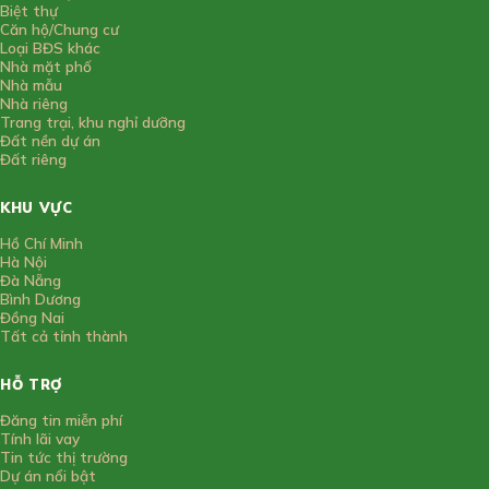
Biệt thự
Căn hộ/Chung cư
Loại BĐS khác
Nhà mặt phố
Nhà mẫu
Nhà riêng
Trang trại, khu nghỉ dưỡng
Đất nền dự án
Đất riêng
KHU VỰC
Hồ Chí Minh
Hà Nội
Đà Nẵng
Bình Dương
Đồng Nai
Tất cả tỉnh thành
HỖ TRỢ
Đăng tin miễn phí
Tính lãi vay
Tin tức thị trường
Dự án nổi bật