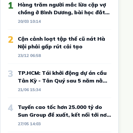
1
Hàng trăm người mắc lừa cặp vợ
chồng ở Bình Dương, bài học đắt
giá cho vô số nhà đầu tư đất nền
20/03 10:14
2
Cận cảnh loạt tập thể cũ nát Hà
Nội phải gấp rút cải tạo
23/12 06:58
3
TP.HCM: Tái khởi động dự án cầu
Tân Kỳ - Tân Quý sau 5 năm nằm
im
21/06 15:34
4
Tuyến cao tốc hơn 25.000 tỷ do
Sun Group đề xuất, kết nối tới nơi
từng "sôi sục" vì sốt đất và được
27/05 14:03
ví như Đà Lạt thứ 2 của Tây