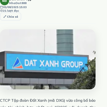
ND
NhaDat888
01/08/2025 15:03
21 lượt đọc
🔗 Chia sẻ
CTCP Tập đoàn Đất Xanh (mã:
DXG
) vừa công bố báo