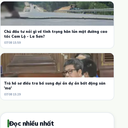
Chủ đầu tư nói gì về tình trạng hằn lún mặt đường cao
tốc Cam Lộ - La Sơn?
07/08 15:59
Trả hồ sơ điều tra bổ sung đại án dự án bất động sản
'ma'
07/08 15:29
Đọc nhiều nhất