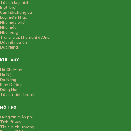
Tất cả loại hình
Biệt thự
Căn hộ/Chung cư
Loại BĐS khác
Nhà mặt phố
Nhà mẫu
Nhà riêng
Trang trại, khu nghỉ dưỡng
Đất nền dự án
Đất riêng
KHU VỰC
Hồ Chí Minh
Hà Nội
Đà Nẵng
Bình Dương
Đồng Nai
Tất cả tỉnh thành
HỖ TRỢ
Đăng tin miễn phí
Tính lãi vay
Tin tức thị trường