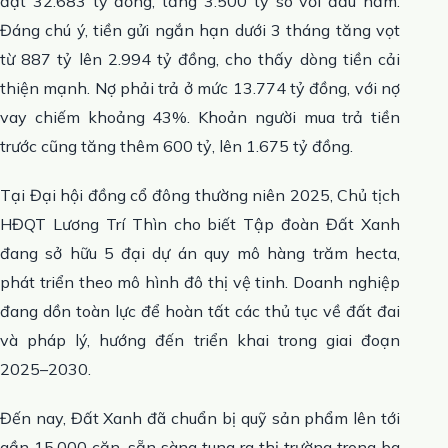
đạt 32.683 tỷ đồng, tăng 3.500 tỷ so với đầu năm.
Đáng chú ý, tiền gửi ngắn hạn dưới 3 tháng tăng vọt
từ 887 tỷ lên 2.994 tỷ đồng, cho thấy dòng tiền cải
thiện mạnh. Nợ phải trả ở mức 13.774 tỷ đồng, với nợ
vay chiếm khoảng 43%. Khoản người mua trả tiền
trước cũng tăng thêm 600 tỷ, lên 1.675 tỷ đồng.
Tại Đại hội đồng cổ đông thường niên 2025, Chủ tịch
HĐQT Lương Trí Thìn cho biết Tập đoàn Đất Xanh
đang sở hữu 5 đại dự án quy mô hàng trăm hecta,
phát triển theo mô hình đô thị vệ tinh. Doanh nghiệp
đang dồn toàn lực để hoàn tất các thủ tục về đất đai
và pháp lý, hướng đến triển khai trong giai đoạn
2025–2030.
Đến nay, Đất Xanh đã chuẩn bị quỹ sản phẩm lên tới
gần 15.000 căn, sẵn sàng tung ra thị trường trong ba