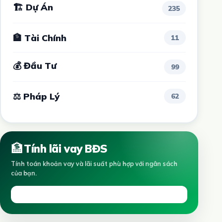
🏗 Dự Án
235
🏦 Tài Chính
11
💰 Đầu Tư
99
⚖ Pháp Lý
62
🏦
Tính lãi vay BĐS
Tính toán khoản vay và lãi suất phù hợp với ngân sách
của bạn.
Tính ngay →