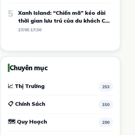
ví như Đà Lạt thứ 2 của Tây
Nguyên có diễn biến mới
5
Xanh Island: “Chiến mã” kéo dài
thời gian lưu trú của du khách Cát
Bà
27/05 17:30
Chuyên mục
📈 Thị Trường
253
📋 Chính Sách
150
🗺 Quy Hoạch
290