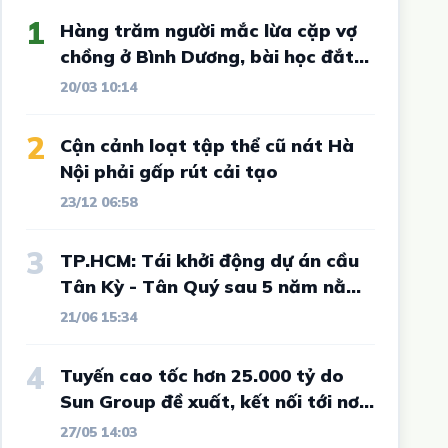
1
Hàng trăm người mắc lừa cặp vợ
chồng ở Bình Dương, bài học đắt
giá cho vô số nhà đầu tư đất nền
20/03 10:14
2
Cận cảnh loạt tập thể cũ nát Hà
Nội phải gấp rút cải tạo
23/12 06:58
3
TP.HCM: Tái khởi động dự án cầu
Tân Kỳ - Tân Quý sau 5 năm nằm
im
21/06 15:34
4
Tuyến cao tốc hơn 25.000 tỷ do
Sun Group đề xuất, kết nối tới nơi
từng "sôi sục" vì sốt đất và được
27/05 14:03