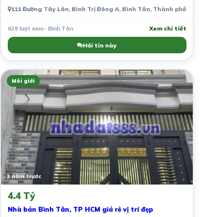
111 Đường Tây Lân, Bình Trị Đông A, Bình Tân, Thành phố Hồ Chí M
628 lượt xem · Bình Tân
Xem chi tiết
Hỏi tin này
Môi giới
3 năm trước
4.4 Tỷ
Nhà bán Bình Tân, TP HCM giá rẻ vị trí đẹp