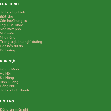
LOẠI HÌNH
Tất cả loại hình
Biệt thự
Căn hộ/Chung cư
Loại BĐS khác
Nhà mặt phố
Nhà mẫu
Nhà riêng
Trang trại, khu nghỉ dưỡng
Đất nền dự án
Đất riêng
KHU VỰC
Hồ Chí Minh
Hà Nội
Đà Nẵng
Bình Dương
Đồng Nai
Tất cả tỉnh thành
HỖ TRỢ
Đăng tin miễn phí