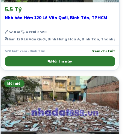
5.5 Tỷ
Nhà bán Hẻm 120 Lê Văn Qưới, Bình Tân, TPHCM
52.8 m²
4 PN
3 WC
Hẻm 120 Lê Văn Quới, Bình Hưng Hòa A, Bình Tân, Thành phố Hồ Ch
520 lượt xem · Bình Tân
Xem chi tiết
Hỏi tin này
Môi giới