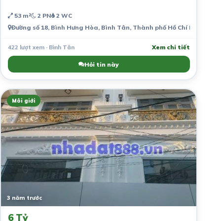
53 m²
2 PN
2 WC
Đường số 18, Bình Hưng Hòa, Bình Tân, Thành phố Hồ Chí Minh, Việ
422 lượt xem · Bình Tân
Xem chi tiết
Hỏi tin này
Môi giới
3 năm trước
6 Tỷ