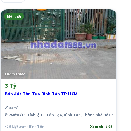
Môi giới
3 năm trước
3 Tỷ
Bán đất Tân Tạo Bình Tân TP HCM
83 m²
1768/10/18, Tỉnh lộ 10, Tân Tạo, Bình Tân, Thành phố Hồ Chí Minh, 
416 lượt xem · Bình Tân
Xem chi tiết