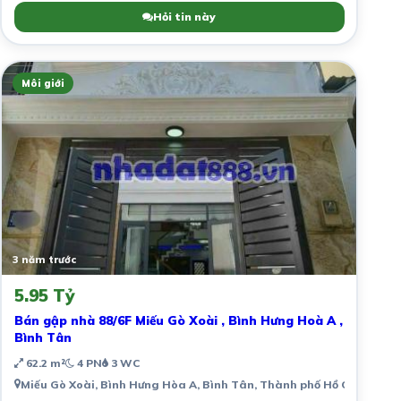
Hỏi tin này
Môi giới
3 năm trước
5.95 Tỷ
Bán gập nhà 88/6F Miếu Gò Xoài , Bình Hưng Hoà A ,
Bình Tân
62.2 m²
4 PN
3 WC
Miếu Gò Xoài, Bình Hưng Hòa A, Bình Tân, Thành phố Hồ Chí Minh,