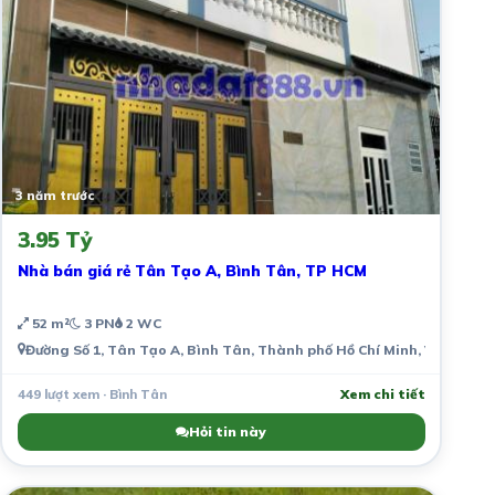
3 năm trước
3.95 Tỷ
Nhà bán giá rẻ Tân Tạo A, Bình Tân, TP HCM
52 m²
3 PN
2 WC
Đường Số 1, Tân Tạo A, Bình Tân, Thành phố Hồ Chí Minh, Việt Nam
449 lượt xem · Bình Tân
Xem chi tiết
Hỏi tin này