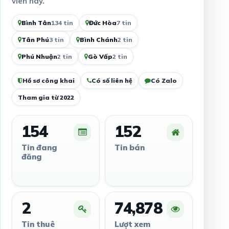
viên này.
Bình Tân
134 tin
Đức Hòa
7 tin
Tân Phú
3 tin
Bình Chánh
2 tin
Phú Nhuận
2 tin
Gò Vấp
2 tin
Hồ sơ công khai
Có số liên hệ
Có Zalo
Tham gia từ 2022
154
152
Tin đang
Tin bán
đăng
2
74,878
Tin thuê
Lượt xem