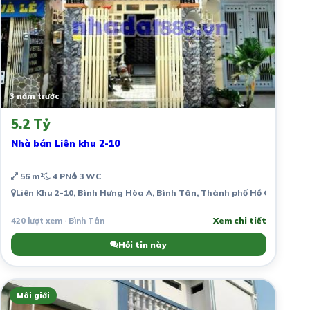
3 năm trước
5.2 Tỷ
Nhà bán Liên khu 2-10
56 m²
4 PN
3 WC
Liên Khu 2-10, Bình Hưng Hòa A, Bình Tân, Thành phố Hồ Chí Minh,
420 lượt xem · Bình Tân
Xem chi tiết
Hỏi tin này
Môi giới