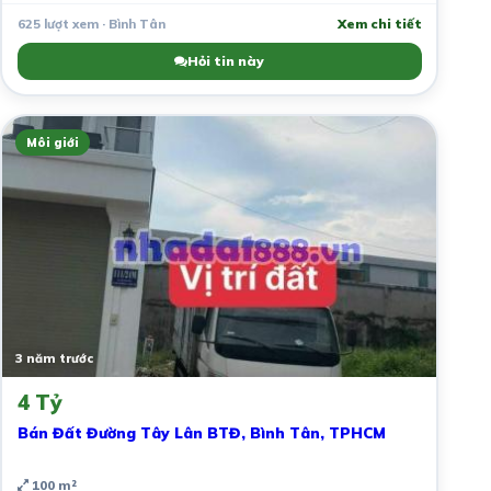
625 lượt xem · Bình Tân
Xem chi tiết
Hỏi tin này
Môi giới
3 năm trước
4 Tỷ
Bán Đất Đường Tây Lân BTĐ, Bình Tân, TPHCM
100 m²