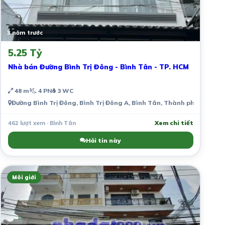
3 năm trước
5.25 Tỷ
Nhà bán Đường Bình Trị Đông - Bình Tân - TP. HCM
48 m²
4 PN
3 WC
Đường Bình Trị Đông, Bình Trị Đông A, Bình Tân, Thành phố Hồ Chí 
462 lượt xem · Bình Tân
Xem chi tiết
Hỏi tin này
Môi giới