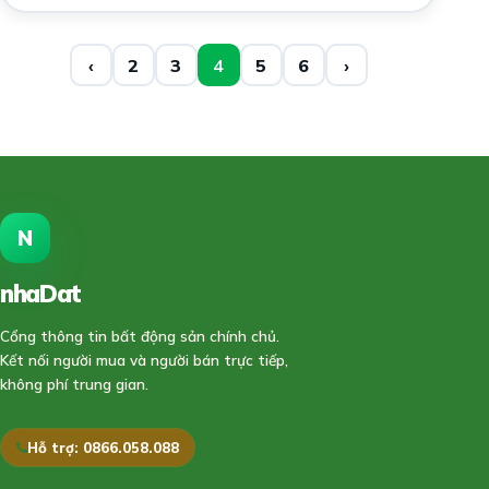
‹
2
3
4
5
6
›
N
nhaDat
888
Cổng thông tin bất động sản chính chủ.
Kết nối người mua và người bán trực tiếp,
không phí trung gian.
Hỗ trợ: 0866.058.088