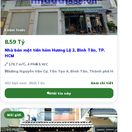
3 năm trước
8.59 Tỷ
Nhà bán mặt tiền hẻm Hương Lộ 2, Bình Tân, TP.
HCM
176.7 m²
4 PN
5 WC
Đường Nguyễn Văn Cự, Tân Tạo A, Bình Tân, Thành phố Hồ Chí Minh
453 lượt xem · Bình Tân
Xem chi tiết
Hỏi tin này
Môi giới