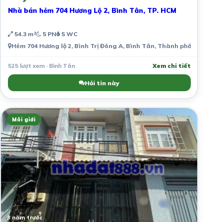
Nhà bán hẻm 704 Hương Lộ 2, Bình Tân, TP. HCM
54.3 m²
5 PN
5 WC
Hẻm 704 Hương lộ 2, Bình Trị Đông A, Bình Tân, Thành phố Hồ Chí M
525 lượt xem · Bình Tân
Xem chi tiết
Hỏi tin này
Môi giới
3 năm trước