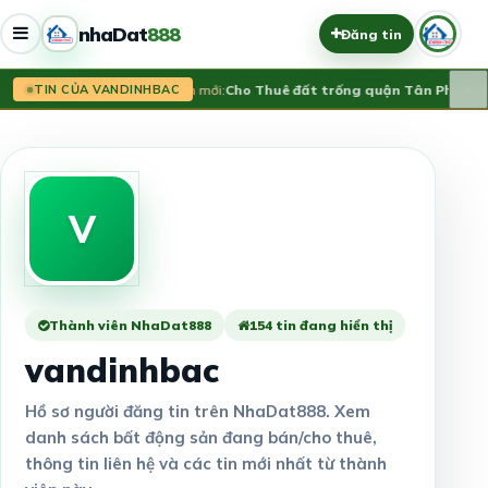
nhaDat
888
Đăng tin
×
Tin mới:
Cho Thuê đất trống quận Tân Phú
20 Tr
TIN CỦA VANDINHBAC
V
Thành viên NhaDat888
154 tin đang hiển thị
vandinhbac
Hồ sơ người đăng tin trên NhaDat888. Xem
danh sách bất động sản đang bán/cho thuê,
thông tin liên hệ và các tin mới nhất từ thành