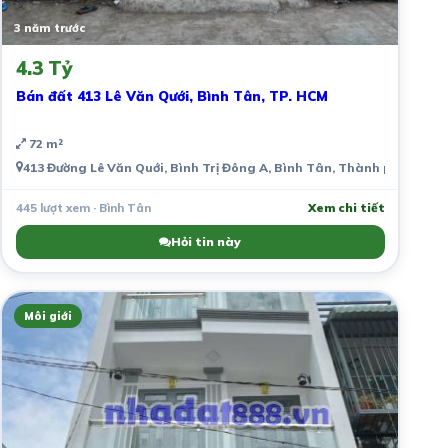
3 năm trước
4.3 Tỷ
Bán đất 413 Lê Văn Qưới, Bình Tân, TP. HCM
72 m²
413 Đường Lê Văn Quới, Bình Trị Đông A, Bình Tân, Thành phố Hồ Ch
445 lượt xem · Bình Tân
Xem chi tiết
Hỏi tin này
Môi giới