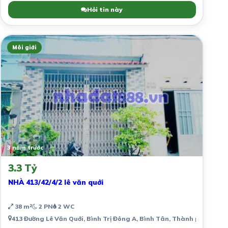
Hỏi tin này
Môi giới
3 năm trước
3.3 Tỷ
NHÀ 413/42/4/2 lê văn quới
38 m²
2 PN
2 WC
413 Đường Lê Văn Quới, Bình Trị Đông A, Bình Tân, Thành phố Hồ Ch