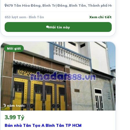
479 Tân Hòa Đông, Bình Trị Đông, Bình Tân, Thành phố Hồ Chí Minh
653 lượt xem · Bình Tân
Xem chi tiết
Hỏi tin này
Môi giới
3 năm trước
3.99 Tỷ
Bán nhà Tân Tạo A Bình Tân TP HCM