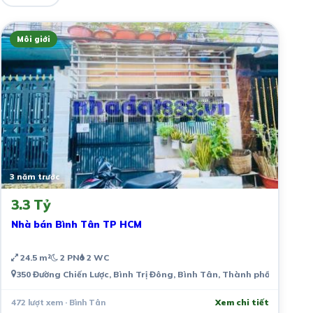
Môi giới
3 năm trước
3.3 Tỷ
Nhà bán Bình Tân TP HCM
24.5 m²
2 PN
2 WC
350 Đường Chiến Lược, Bình Trị Đông, Bình Tân, Thành phố Hồ Chí M
472 lượt xem · Bình Tân
Xem chi tiết