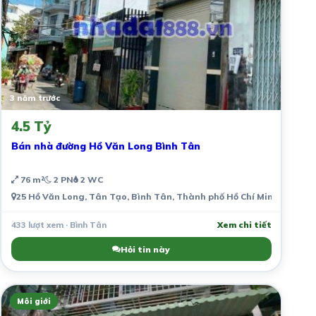
3 năm trước
4.5 Tỷ
Bán nhà đường Hồ Văn Long Bình Tân
76 m²
2 PN
2 WC
25 Hồ Văn Long, Tân Tạo, Bình Tân, Thành phố Hồ Chí Minh, Việt 
433 lượt xem · Bình Tân
Xem chi tiết
Hỏi tin này
Môi giới