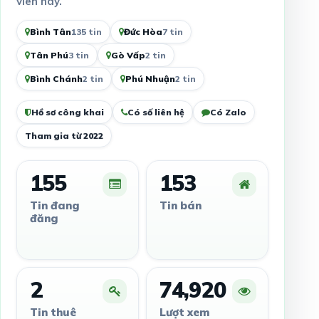
viên này.
Bình Tân
135 tin
Đức Hòa
7 tin
Tân Phú
3 tin
Gò Vấp
2 tin
Bình Chánh
2 tin
Phú Nhuận
2 tin
Hồ sơ công khai
Có số liên hệ
Có Zalo
Tham gia từ 2022
155
153
Tin đang
Tin bán
đăng
2
74,920
Tin thuê
Lượt xem