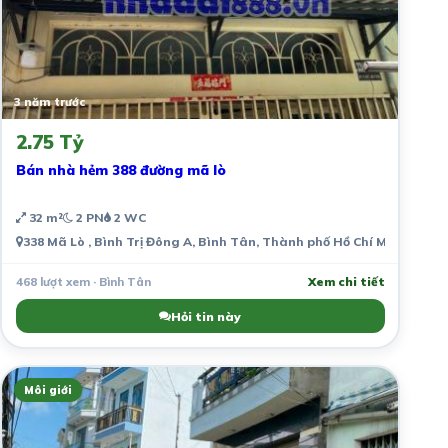
3 năm trước
2.75 Tỷ
Bán nhà hẻm 388 đường mã lò
32 m²
2 PN
2 WC
338 Mã Lò , Bình Trị Đông A, Bình Tân, Thành phố Hồ Chí Minh, Việt
468 lượt xem · Bình Tân
Xem chi tiết
Hỏi tin này
Môi giới