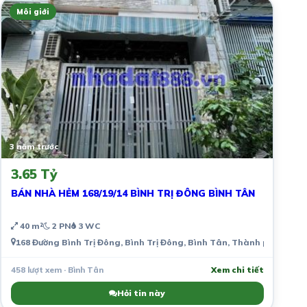
Môi giới
3 năm trước
3.65 Tỷ
BÁN NHÀ HẺM 168/19/14 BÌNH TRỊ ĐÔNG BÌNH TÂN
40 m²
2 PN
3 WC
168 Đường Bình Trị Đông, Bình Trị Đông, Bình Tân, Thành phố Hồ Ch
458 lượt xem · Bình Tân
Xem chi tiết
Hỏi tin này