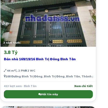
3 năm trước
3.8 Tỷ
Bán nhà 169/19/16 Bình Trị Đông Bình Tân
44 m²
2 PN
2 WC
168 Đường Bình Trị Đông, Bình Trị Đông, Bình Tân, Thành phố Hồ Ch
413 lượt xem · Bình Tân
Xem chi tiết
Hỏi tin này