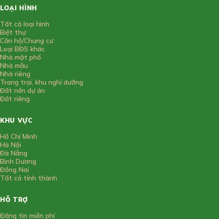
LOẠI HÌNH
Tất cả loại hình
Biệt thự
Căn hộ/Chung cư
Loại BĐS khác
Nhà mặt phố
Nhà mẫu
Nhà riêng
Trang trại, khu nghỉ dưỡng
Đất nền dự án
Đất riêng
KHU VỰC
Hồ Chí Minh
Hà Nội
Đà Nẵng
Bình Dương
Đồng Nai
Tất cả tỉnh thành
HỖ TRỢ
Đăng tin miễn phí