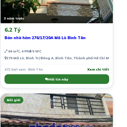
3 năm trước
6.2 Tỷ
Bán nhà hẻm 276/17/20A Mã Lò Bình Tân
64 m²
4 PN
5 WC
276 Mã Lò, Bình Trị Đông A, Bình Tân, Thành phố Hồ Chí Minh, Việt
472 lượt xem · Bình Tân
Xem chi tiết
Hỏi tin này
Môi giới