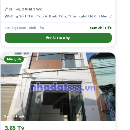
52 m²
2 PN
3 WC
Đường Số 1, Tân Tạo A, Bình Tân, Thành phố Hồ Chí Minh, Việt Nam
393 lượt xem · Bình Tân
Xem chi tiết
Hỏi tin này
Môi giới
3 năm trước
3.65 Tỷ