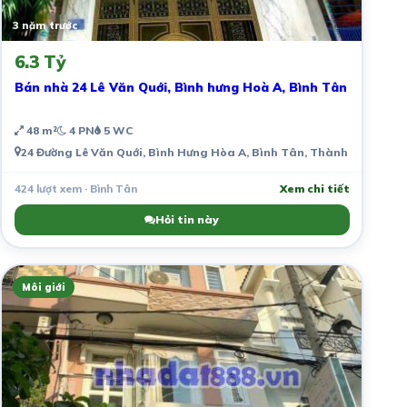
3 năm trước
6.3 Tỷ
Bán nhà 24 Lê Văn Quới, Bình hưng Hoà A, Bình Tân
48 m²
4 PN
5 WC
24 Đường Lê Văn Quới, Bình Hưng Hòa A, Bình Tân, Thành phố Hồ Ch
424 lượt xem · Bình Tân
Xem chi tiết
Hỏi tin này
Môi giới