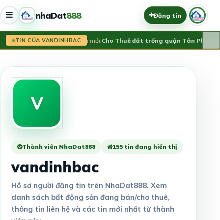
nhaDat
888
Đăng tin
×
Tin mới:
Cho Thuê đất trống quận Tân Phú
20 Tr
TIN CỦA VANDINHBAC
V
Thành viên NhaDat888
155 tin đang hiển thị
vandinhbac
Hồ sơ người đăng tin trên NhaDat888. Xem
danh sách bất động sản đang bán/cho thuê,
thông tin liên hệ và các tin mới nhất từ thành