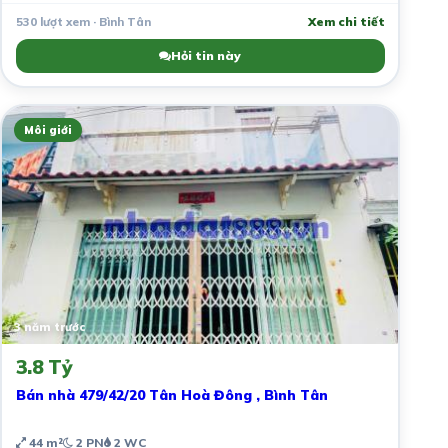
530 lượt xem · Bình Tân
Xem chi tiết
Hỏi tin này
Môi giới
3 năm trước
3.8 Tỷ
Bán nhà 479/42/20 Tân Hoà Đông , Bình Tân
44 m²
2 PN
2 WC