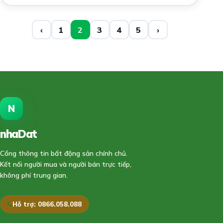
‹
1
2
3
4
5
›
N
nhaDat
888
Cổng thông tin bất động sản chính chủ.
Kết nối người mua và người bán trực tiếp,
không phí trung gian.
Hỗ trợ: 0866.058.088