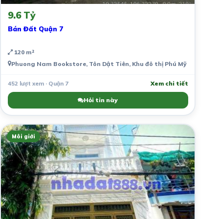
9.6 Tỷ
Bán Đất Quận 7
120 m²
Phuong Nam Bookstore, Tôn Dật Tiên, Khu đô thị Phú Mỹ Hưng, Tân
452 lượt xem · Quận 7
Xem chi tiết
Hỏi tin này
Môi giới