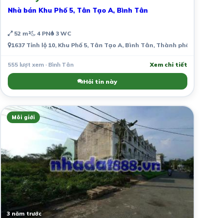
Nhà bán Khu Phố 5, Tân Tạo A, Bình Tân
52 m²
4 PN
3 WC
1637 Tỉnh lộ 10, Khu Phố 5, Tân Tạo A, Bình Tân, Thành phố Hồ Chí 
555 lượt xem · Bình Tân
Xem chi tiết
Hỏi tin này
Môi giới
3 năm trước