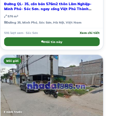
Đường QL- 35, cần bán 576m2 thôn Lâm Nghiệp-
Minh Phú- Sóc Sơn. ngay cổng Việt Phủ Thành
Chương.
576 m²
Đường 35, Minh Phú, Sóc Sơn, Hà Nội, Việt Nam
591 lượt xem · Sóc Sơn
Xem chi tiết
Hỏi tin này
Môi giới
3 năm trước