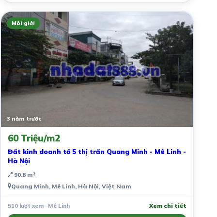
Môi giới
3 năm trước
60 Triệu/m2
Đất kinh doanh tổ 5 thị trấn Quang Minh - Mê Linh -
Hà Nội
90.8 m²
Quang Minh, Mê Linh, Hà Nội, Việt Nam
510 lượt xem · Mê Linh
Xem chi tiết