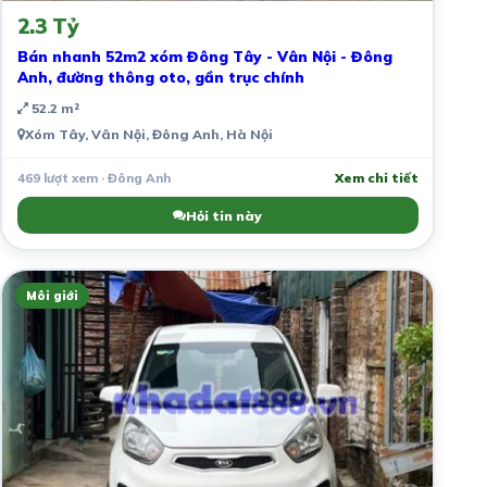
2.3 Tỷ
Bán nhanh 52m2 xóm Đông Tây - Vân Nội - Đông
Anh, đường thông oto, gần trục chính
52.2 m²
Xóm Tây, Vân Nội, Đông Anh, Hà Nội
469 lượt xem · Đông Anh
Xem chi tiết
Hỏi tin này
Môi giới