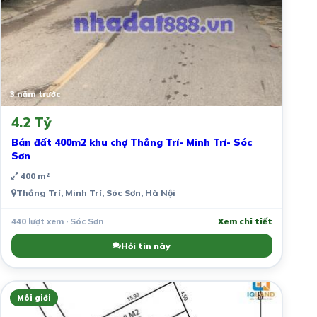
3 năm trước
4.2 Tỷ
Bán đất 400m2 khu chợ Thắng Trí- Minh Trí- Sóc
Sơn
400 m²
Thắng Trí, Minh Trí, Sóc Sơn, Hà Nội
440 lượt xem · Sóc Sơn
Xem chi tiết
Hỏi tin này
Môi giới