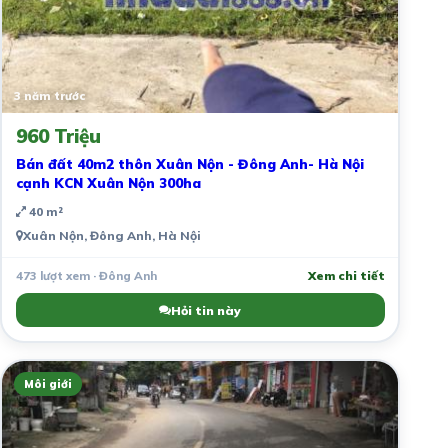
3 năm trước
960 Triệu
Bán đất 40m2 thôn Xuân Nộn - Đông Anh- Hà Nội
cạnh KCN Xuân Nộn 300ha
40 m²
Xuân Nộn, Đông Anh, Hà Nội
473 lượt xem · Đông Anh
Xem chi tiết
Hỏi tin này
Môi giới