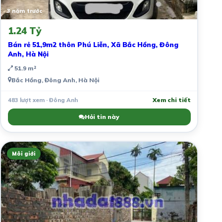
3 năm trước
1.24 Tỷ
Bán rẻ 51,9m2 thôn Phú Liễn, Xã Bắc Hồng, Đông
Anh, Hà Nội
51.9 m²
Bắc Hồng, Đông Anh, Hà Nội
483 lượt xem · Đông Anh
Xem chi tiết
Hỏi tin này
Môi giới