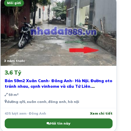
Môi giới
3 năm trước
3.6 Tỷ
Bán 59m2 Xuân Canh- Đông Anh- Hà Nội. Đường oto
tránh nhau, cạnh vinhome và cầu Tứ Liên.
Lh:0383282685
59 m²
dường ql5, xuân canh, đông anh, hà nội
435 lượt xem · Đông Anh
Xem chi tiết
Hỏi tin này