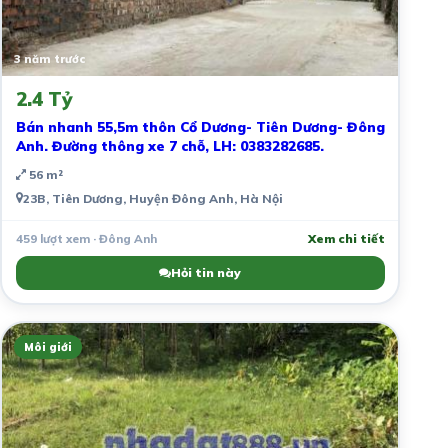
3 năm trước
2.4 Tỷ
Bán nhanh 55,5m thôn Cổ Dương- Tiên Dương- Đông
Anh. Đường thông xe 7 chỗ, LH: 0383282685.
56 m²
23B, Tiên Dương, Huyện Đông Anh, Hà Nội
459 lượt xem · Đông Anh
Xem chi tiết
Hỏi tin này
Môi giới