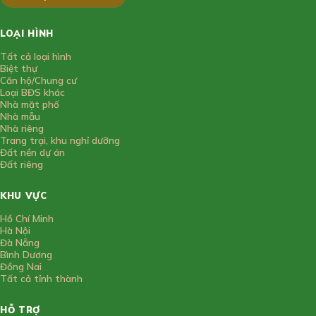
LOẠI HÌNH
Tất cả loại hình
Biệt thự
Căn hộ/Chung cư
Loại BĐS khác
Nhà mặt phố
Nhà mẫu
Nhà riêng
Trang trại, khu nghỉ dưỡng
Đất nền dự án
Đất riêng
KHU VỰC
Hồ Chí Minh
Hà Nội
Đà Nẵng
Bình Dương
Đồng Nai
Tất cả tỉnh thành
HỖ TRỢ