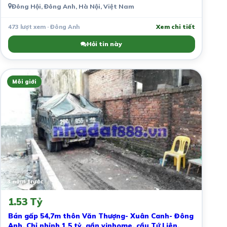
Đông Hội, Đông Anh, Hà Nội, Việt Nam
473 lượt xem · Đông Anh
Xem chi tiết
Hỏi tin này
Môi giới
3 năm trước
1.53 Tỷ
Bán gấp 54,7m thôn Văn Thượng- Xuân Canh- Đông
Anh. Chỉ nhỉnh 1,5 tỷ, gần vinhome, cầu Tứ Liên.