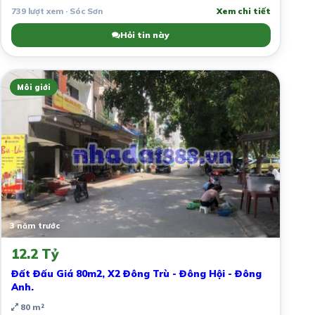
739 lượt xem · Sóc Sơn
Xem chi tiết
Hỏi tin này
Môi giới
3 năm trước
12.2 Tỷ
Đất Đấu Giá 80m2, X2 Đông Trù - Đông Hội - Đông
Anh.
80 m²