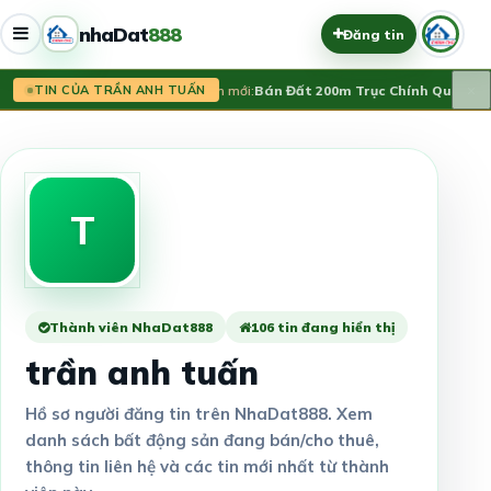
nhaDat
888
Đăng tin
×
Tin mới:
Bán Đất 200m Trục Chính Quảng Nin
TIN CỦA TRẦN ANH TUẤN
T
Thành viên NhaDat888
106 tin đang hiển thị
trần anh tuấn
Hồ sơ người đăng tin trên NhaDat888. Xem
danh sách bất động sản đang bán/cho thuê,
thông tin liên hệ và các tin mới nhất từ thành