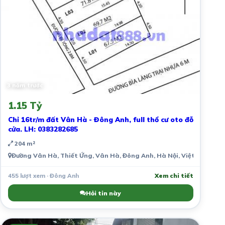
3 năm trước
1.15 Tỷ
Chỉ 16tr/m đất Vân Hà - Đông Anh, full thổ cư oto đỗ
cửa. LH: 0383282685
204 m²
Đường Vân Hà, Thiết Ứng, Vân Hà, Đông Anh, Hà Nội, Việt Nam
455 lượt xem · Đông Anh
Xem chi tiết
Hỏi tin này