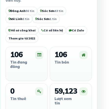
viên này.
Đông Anh
56 tin
Sóc Sơn
43 tin
Mê Linh
6 tin
Sóc Sơn
1 tin
Hồ sơ công khai
Có số liên hệ
Có Zalo
Tham gia từ 2022
106
106
Tin đang
Tin bán
đăng
0
59,123
Tin thuê
Lượt xem
tin