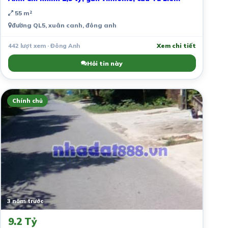
55 m²
đường QL5, xuân canh, đông anh
442 lượt xem · Đông Anh
Xem chi tiết
Hỏi tin này
Chính chủ
3 năm trước
9.2 Tỷ