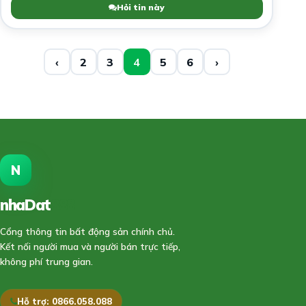
Hỏi tin này
‹
2
3
4
5
6
›
N
nhaDat
888
Cổng thông tin bất động sản chính chủ.
Kết nối người mua và người bán trực tiếp,
không phí trung gian.
Hỗ trợ: 0866.058.088