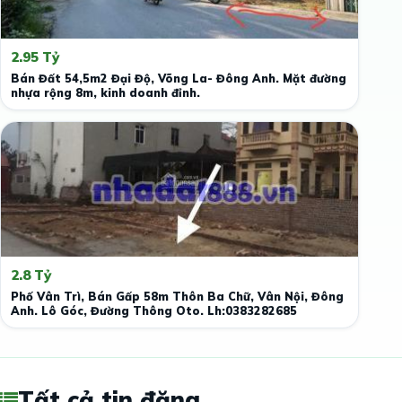
2.95 Tỷ
Bán Đất 54,5m2 Đại Độ, Võng La- Đông Anh. Mặt đường
nhựa rộng 8m, kinh doanh đỉnh.
2.8 Tỷ
Phố Vân Trì, Bán Gấp 58m Thôn Ba Chữ, Vân Nội, Đông
Anh. Lô Góc, Đường Thông Oto. Lh:0383282685
Tất cả tin đăng