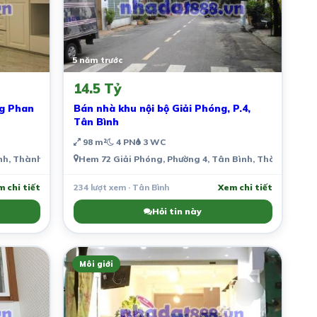
5 năm trước
14.5 Tỷ
ng Phan
Bán nhà khu nội bộ Giải Phóng, P.4,
Tân Bình
98 m²
4 PN
3 WC
h, Thành phố Hồ Chí Minh, Việt Nam
Hem 72 Giải Phóng, Phường 4, Tân Bình, Thành phố H
 chi tiết
234 lượt xem · Tân Bình
Xem chi tiết
Hỏi tin này
Môi giới