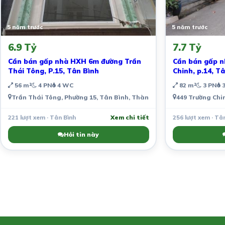
5 năm trước
5 năm trước
6.9 Tỷ
7.7 Tỷ
Cần bán gấp nhà HXH 6m đường Trần
Cần bán gấp n
Thái Tông, P.15, Tân Bình
Chinh, p.14, T
56 m²
4 PN
4 WC
82 m²
3 PN
3
Trần Thái Tông, Phường 15, Tân Bình, Thành phố Hồ Chí Minh, Việt
449 Trường Chi
221 lượt xem · Tân Bình
Xem chi tiết
256 lượt xem · Tâ
Hỏi tin này