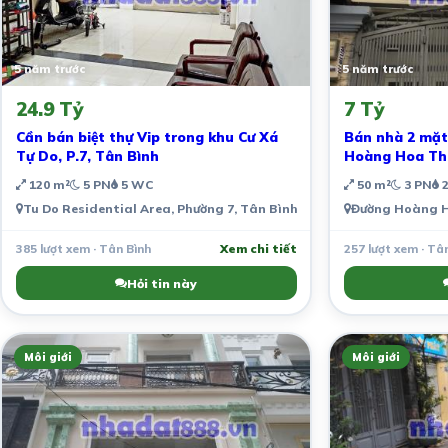
5 năm trước
5 năm trước
24.9 Tỷ
7 Tỷ
Cần bán biệt thự Vip trong khu Cư Xá
Bán nhà 2 mặt 
Tự Do, P.7, Tân Bình
Hoàng Hoa Th
120 m²
5 PN
5 WC
50 m²
3 PN
2
Tu Do Residential Area, Phường 7, Tân Bình, Thành phố Hồ Chí Min
Đường Hoàng Ho
385 lượt xem · Tân Bình
Xem chi tiết
257 lượt xem · Tâ
Hỏi tin này
Môi giới
Môi giới