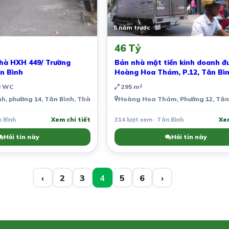
5 năm trước
46 Tỷ
hà HXH 449/ Trường
Bán nhà mặt tiền kinh doanh đ
ân Bình
Hoàng Hoa Thám, P.12, Tân Bì
 WC
295 m²
 Nam
nh, phường 14, Tân Bình, Thành phố Hồ Chí Minh, Việt Nam
Hoàng Hoa Thám, Phường 12, Tân 
n Bình
Xem chi tiết
314 lượt xem · Tân Bình
Xem
Hỏi tin này
Hỏi tin này
‹
2
3
4
5
6
›