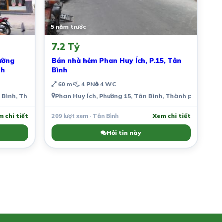
5 năm trước
7.2 Tỷ
ường
Bán nhà hẻm Phan Huy Ích, P.15, Tân
nh
Bình
60 m²
4 PN
4 WC
Bình, Thành phố Hồ Chí Minh, Việt Nam
Phan Huy Ích, Phường 15, Tân Bình, Thành phố Hồ Chí
 chi tiết
209 lượt xem · Tân Bình
Xem chi tiết
Hỏi tin này