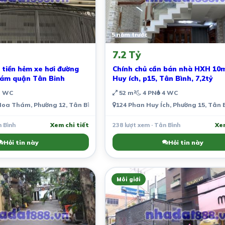
5 năm trước
7.2 Tỷ
tiền hẻm xe hơi đường
Chính chủ cần bán nhà HXH 10
ám quận Tân Binh
Huy ích, p15, Tân Bình, 7,2tỷ
 WC
52 m²
4 PN
4 WC
h, Việt Nam
a Thám, Phường 12, Tân Bình, Thành phố Hồ Chí Minh, Việt Nam
124 Phan Huy Ích, Phường 15, Tân 
n Bình
Xem chi tiết
238 lượt xem · Tân Bình
Xem
Hỏi tin này
Hỏi tin này
Môi giới