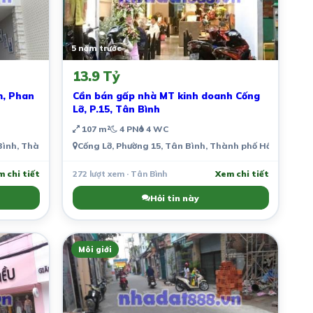
5 năm trước
13.9 Tỷ
m, Phan
Cần bán gấp nhà MT kinh doanh Cống
Lỡ, P.15, Tân Bình
107 m²
4 PN
4 WC
Bình, Thành phố Hồ Chí Minh, Việt Nam
Cống Lỡ, Phường 15, Tân Bình, Thành phố Hồ Chí Minh
 chi tiết
272 lượt xem · Tân Bình
Xem chi tiết
Hỏi tin này
Môi giới