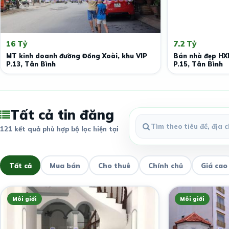
16 Tỷ
7.2 Tỷ
MT kinh doanh đường Đồng Xoài, khu VIP
Bán nhà đẹp HXH
P.13, Tân Bình
P.15, Tân Bình
Tất cả tin đăng
121 kết quả phù hợp bộ lọc hiện tại
Tất cả
Mua bán
Cho thuê
Chính chủ
Giá cao
Môi giới
Môi giới