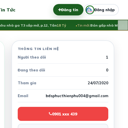
in Tức
Đăng tin
Đăng nhập
×
nhà ga T3 sắp mở, p.12, Tân
18 Tỷ
Tin mới:
Bán gấp nhà MT Nguyễn 
THÔNG TIN LIÊN HỆ
Người theo dõi
1
Đang theo dõi
0
Tham gia
24/07/2020
Email
bdsphucthienphu004@gmail.com
0901 xxx 439