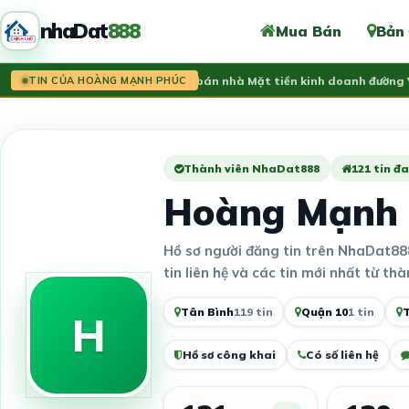
nhaDat
888
Mua Bán
Bản
Tin mới:
Cần bán nhà Mặt tiền kinh doanh đường Vă
TIN CỦA HOÀNG MẠNH PHÚC
Thành viên NhaDat888
121 tin đa
Hoàng Mạnh
Hồ sơ người đăng tin trên NhaDat88
tin liên hệ và các tin mới nhất từ thà
Tân Bình
119 tin
Quận 10
1 tin
H
Hồ sơ công khai
Có số liên hệ