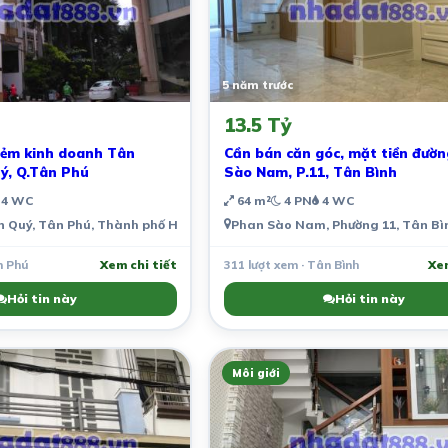
5 năm trước
13.5 Tỷ
ẻm kinh doanh Tân
Cần bán căn góc, mặt tiền đườ
ý, Q.Tân Phú
Sào Nam, P.11, Tân Bình
4 WC
64 m²
4 PN
4 WC
 Quý, Tân Phú, Thành phố Hồ Chí Minh, Việt Nam
Phan Sào Nam, Phường 11, Tân Bìn
n Phú
Xem chi tiết
311 lượt xem · Tân Bình
Xem
Hỏi tin này
Hỏi tin này
Môi giới