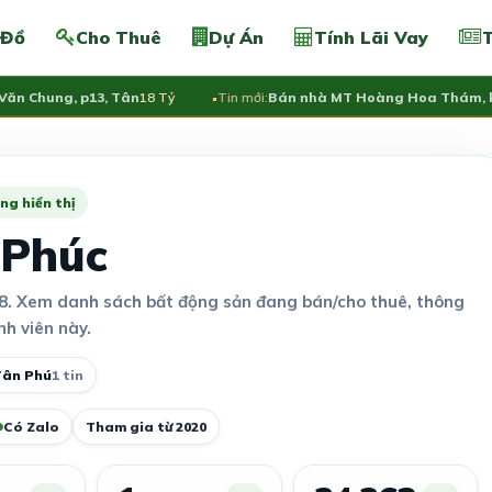
 Đồ
Cho Thuê
Dự Án
Tính Lãi Vay
T
n Chung, p13, Tân
18 Tỷ
Tin mới:
Bán nhà MT Hoàng Hoa Thám, khu 
ng hiển thị
 Phúc
8. Xem danh sách bất động sản đang bán/cho thuê, thông
nh viên này.
Tân Phú
1 tin
Có Zalo
Tham gia từ 2020