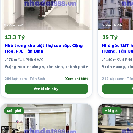
5 năm trước
5 năm trước
13.3 Tỷ
15 Tỷ
Nhà trong khu biệt thự cao cấp, Cộng
Nhà góc 2MT h
Hòa, P.4, Tân Bình
Hương, Tân Qu
78 m²
4 PN
4 WC
140 m²
4 PN
Cộng Hòa, Phường 4, Tân Bình, Thành phố Hồ Chí Minh, Việt Nam
Tân Hương, Tân
284 lượt xem · Tân Bình
Xem chi tiết
219 lượt xem · Tâ
Hỏi tin này
Môi giới
Môi giới