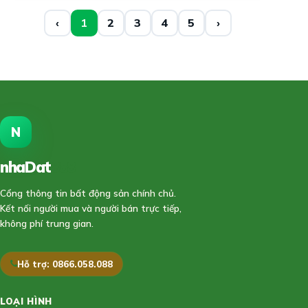
‹
1
2
3
4
5
›
N
nhaDat
888
Cổng thông tin bất động sản chính chủ.
Kết nối người mua và người bán trực tiếp,
không phí trung gian.
Hỗ trợ: 0866.058.088
LOẠI HÌNH