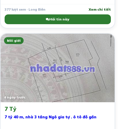
377 lượt xem · Long Biên
Xem chi tiết
Hỏi tin này
Môi giới
4 ngày trước
7 Tỷ
7 tỷ 40 m, nhà 3 tầng Ngô gia tự . ô tô đỗ gần