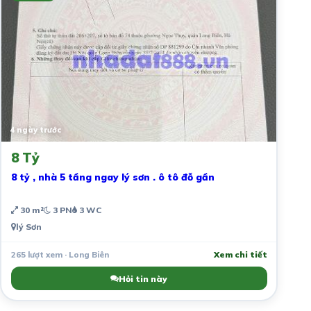
4 ngày trước
8 Tỷ
8 tỷ , nhà 5 tầng ngay lý sơn . ô tô đỗ gần
30 m²
3 PN
3 WC
lý Sơn
265 lượt xem · Long Biên
Xem chi tiết
Hỏi tin này