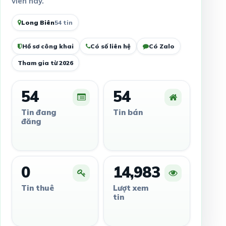
viên này.
Long Biên
54 tin
Hồ sơ công khai
Có số liên hệ
Có Zalo
Tham gia từ 2026
54
54
Tin đang
Tin bán
đăng
0
14,983
Tin thuê
Lượt xem
tin