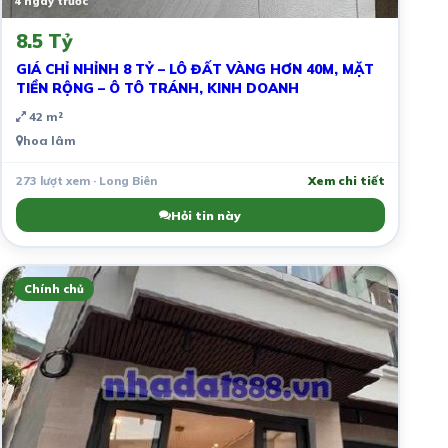
4 ngày trước
8.5 Tỷ
GIÁ CHỈ NHỈNH 8 TỶ – LÔ ĐẤT VÀNG HƠN 40M, MẶT
TIỀN RỘNG – Ô TÔ TRÁNH, KINH DOANH
42 m²
hoa lâm
273 lượt xem · Long Biên
Xem chi tiết
Hỏi tin này
Chính chủ