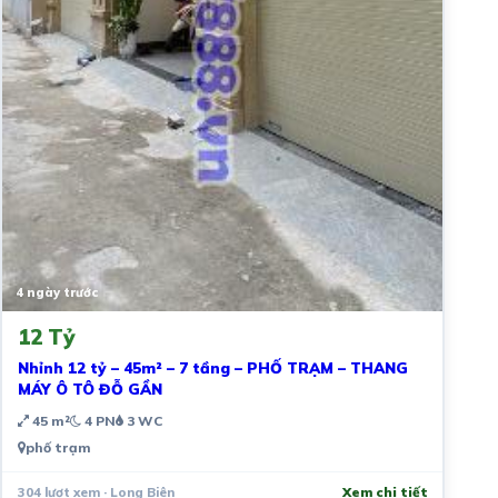
4 ngày trước
12 Tỷ
Nhỉnh 12 tỷ – 45m² – 7 tầng – PHỐ TRẠM – THANG
MÁY Ô TÔ ĐỖ GẦN
45 m²
4 PN
3 WC
phố trạm
304 lượt xem · Long Biên
Xem chi tiết