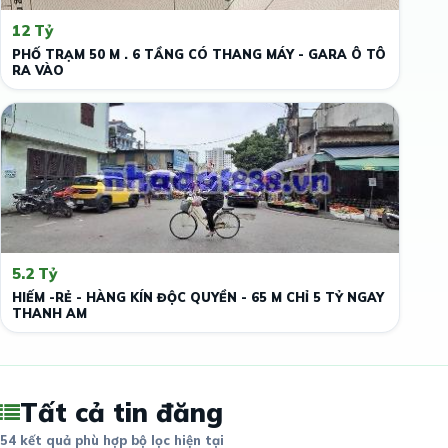
12 Tỷ
PHỐ TRẠM 50 M . 6 TẦNG CÓ THANG MÁY - GARA Ô TÔ
RA VÀO
5.2 Tỷ
HIẾM -RẺ - HÀNG KÍN ĐỘC QUYỀN - 65 M CHỈ 5 TỶ NGAY
THANH AM
Tất cả tin đăng
54 kết quả phù hợp bộ lọc hiện tại