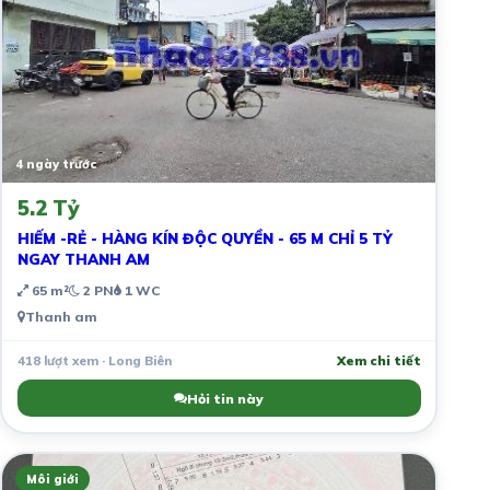
4 ngày trước
5.2 Tỷ
HIẾM -RẺ - HÀNG KÍN ĐỘC QUYỀN - 65 M CHỈ 5 TỶ
NGAY THANH AM
65 m²
2 PN
1 WC
Thanh am
418 lượt xem · Long Biên
Xem chi tiết
Hỏi tin này
Môi giới