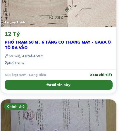
4 ngày trước
12 Tỷ
PHỐ TRẠM 50 M . 6 TẦNG CÓ THANG MÁY - GARA Ô
TÔ RA VÀO
50 m²
4 PN
4 WC
phố trạm
433 lượt xem · Long Biên
Xem chi tiết
Hỏi tin này
Chính chủ