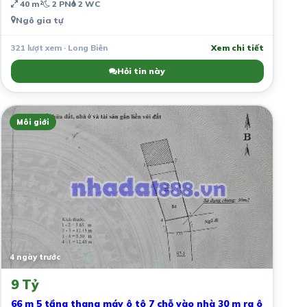
40 m²
2 PN
2 WC
Ngô gia tự
321 lượt xem · Long Biên
Xem chi tiết
Hỏi tin này
Môi giới
4 ngày trước
9 Tỷ
66 m 5 tầng thang máy ô tô 7 chỗ vào nhà 30 m ra ô