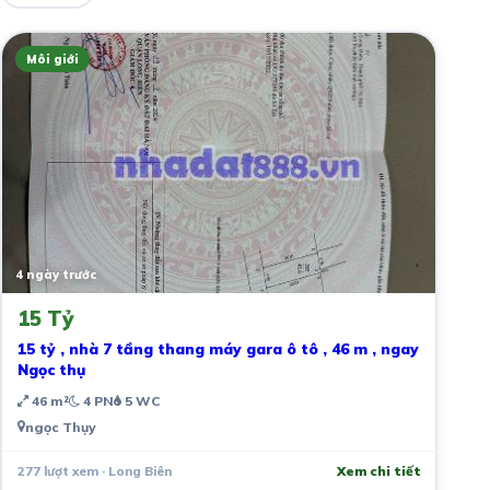
Môi giới
4 ngày trước
15 Tỷ
15 tỷ , nhà 7 tầng thang máy gara ô tô , 46 m , ngay
Ngọc thụ
46 m²
4 PN
5 WC
ngọc Thụy
277 lượt xem · Long Biên
Xem chi tiết