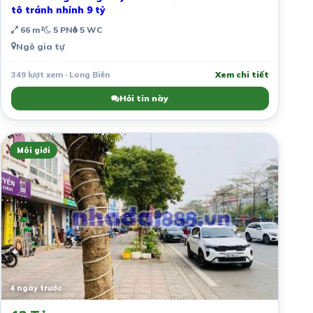
tô tránh nhỉnh 9 tỷ
66 m²
5 PN
5 WC
Ngô gia tự
349 lượt xem · Long Biên
Xem chi tiết
Hỏi tin này
Môi giới
4 ngày trước