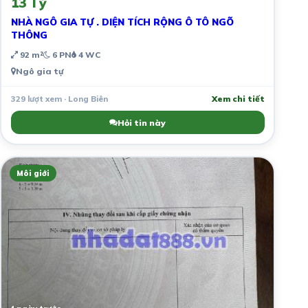
13 Tỷ
NHÀ NGÔ GIA TỰ . DIỆN TÍCH RỘNG Ô TÔ NGÕ
THÔNG
92 m²
6 PN
4 WC
Ngô gia tự
329 lượt xem · Long Biên
Xem chi tiết
Hỏi tin này
Môi giới