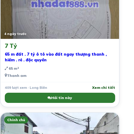
4 ngày trước
7 Tỷ
65 m đất . 7 tỷ ô tô vào đất ngay thượng thanh ,
hiếm . rẻ . độc quyền
65 m²
Thanh am
409 lượt xem · Long Biên
Xem chi tiết
Hỏi tin này
Chính chủ