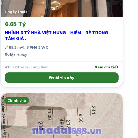
4 ngày trước
6.65 Tỷ
NHỈNH 6 TỶ NHÀ VIỆT HƯNG - HIẾM - RẺ TRONG
TẦM GIÁ .
59.3 m²
3 PN
3 WC
Việt Hưng
436 lượt xem · Long Biên
Xem chi tiết
Hỏi tin này
Chính chủ