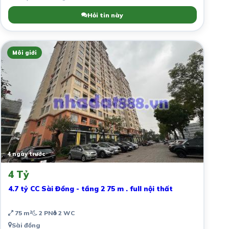
Hỏi tin này
Môi giới
4 ngày trước
4 Tỷ
4.7 tỷ CC Sài Đồng - tầng 2 75 m . full nội thất
75 m²
2 PN
2 WC
Sài đồng