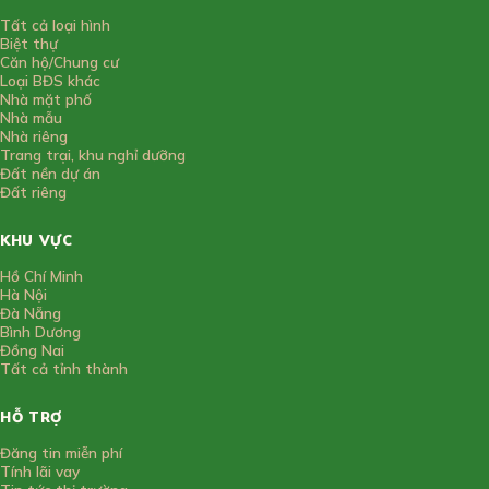
Tất cả loại hình
Biệt thự
Căn hộ/Chung cư
Loại BĐS khác
Nhà mặt phố
Nhà mẫu
Nhà riêng
Trang trại, khu nghỉ dưỡng
Đất nền dự án
Đất riêng
KHU VỰC
Hồ Chí Minh
Hà Nội
Đà Nẵng
Bình Dương
Đồng Nai
Tất cả tỉnh thành
HỖ TRỢ
Đăng tin miễn phí
Tính lãi vay