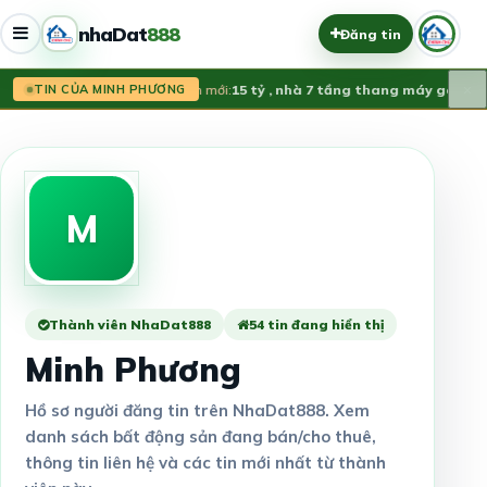
nhaDat
888
Đăng tin
×
Tin mới:
15 tỷ , nhà 7 tầng thang máy gara ô t
TIN CỦA MINH PHƯƠNG
M
Thành viên NhaDat888
54 tin đang hiển thị
Minh Phương
Hồ sơ người đăng tin trên NhaDat888. Xem
danh sách bất động sản đang bán/cho thuê,
thông tin liên hệ và các tin mới nhất từ thành