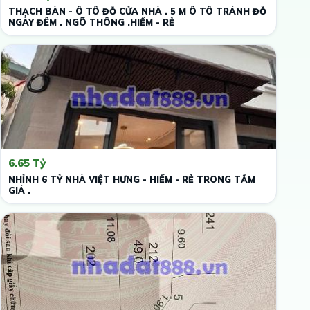
THẠCH BÀN - Ô TÔ ĐỖ CỬA NHÀ . 5 M Ô TÔ TRÁNH ĐỖ
NGÀY ĐÊM . NGÕ THÔNG .HIẾM - RẺ
6.65 Tỷ
NHỈNH 6 TỶ NHÀ VIỆT HƯNG - HIẾM - RẺ TRONG TẦM
GIÁ .