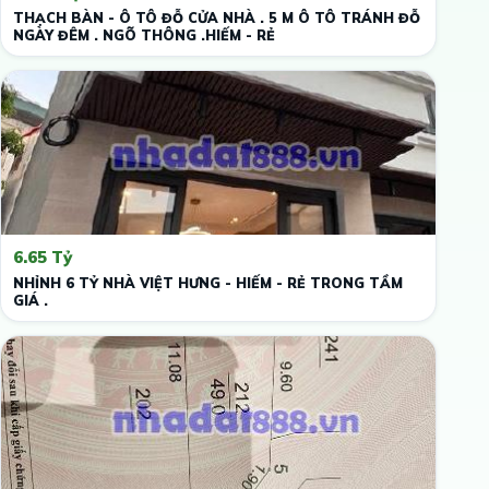
THẠCH BÀN - Ô TÔ ĐỖ CỬA NHÀ . 5 M Ô TÔ TRÁNH ĐỖ
NGÀY ĐÊM . NGÕ THÔNG .HIẾM - RẺ
6.65 Tỷ
NHỈNH 6 TỶ NHÀ VIỆT HƯNG - HIẾM - RẺ TRONG TẦM
GIÁ .