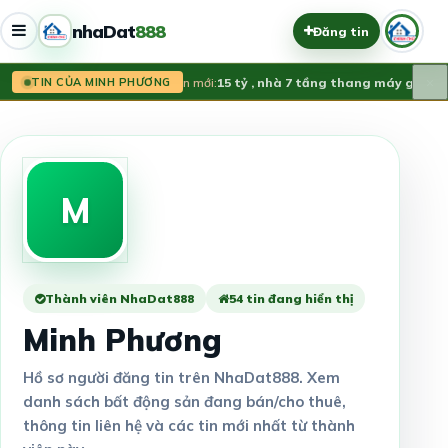
nhaDat
888
Đăng tin
×
Tin mới:
15 tỷ , nhà 7 tầng thang máy gara ô 
TIN CỦA MINH PHƯƠNG
M
Thành viên NhaDat888
54 tin đang hiển thị
Minh Phương
Hồ sơ người đăng tin trên NhaDat888. Xem
danh sách bất động sản đang bán/cho thuê,
thông tin liên hệ và các tin mới nhất từ thành