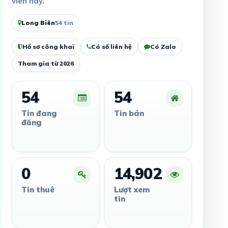
viên này.
Long Biên
54 tin
Hồ sơ công khai
Có số liên hệ
Có Zalo
Tham gia từ 2026
54
54
Tin đang
Tin bán
đăng
0
14,902
Tin thuê
Lượt xem
tin