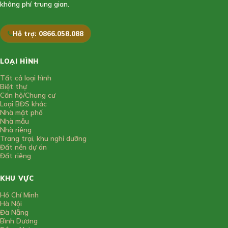
không phí trung gian.
Hỗ trợ: 0866.058.088
LOẠI HÌNH
Tất cả loại hình
Biệt thự
Căn hộ/Chung cư
Loại BĐS khác
Nhà mặt phố
Nhà mẫu
Nhà riêng
Trang trại, khu nghỉ dưỡng
Đất nền dự án
Đất riêng
KHU VỰC
Hồ Chí Minh
Hà Nội
Đà Nẵng
Bình Dương