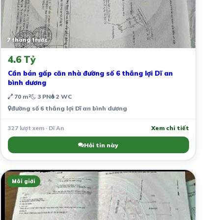
7 tháng trước
4.6 Tỷ
Cần bán gấp căn nhà đường số 6 thắng lợi Dĩ an
bình dương
70 m²
3 PN
2 WC
đường số 6 thắng lợi Dĩ an bình dương
327 lượt xem · Dĩ An
Xem chi tiết
Hỏi tin này
Môi giới