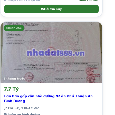
415 lượt xem · Thuận An
Xem chi tiết
Hỏi tin này
Chính chủ
6 tháng trước
7.7 Tỷ
Cần bán gấp căn nhà đường N2 ăn Phú Thuận An
Bình Dương
110 m²
2 PN
2 WC
thuận an bình dương