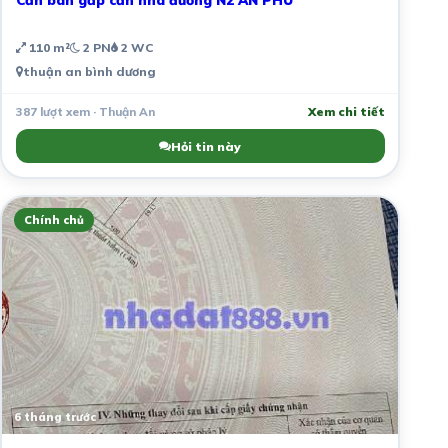
110 m²
2 PN
2 WC
thuận an bình dương
387 lượt xem · Thuận An
Xem chi tiết
Hỏi tin này
Chính chủ
6 tháng trước