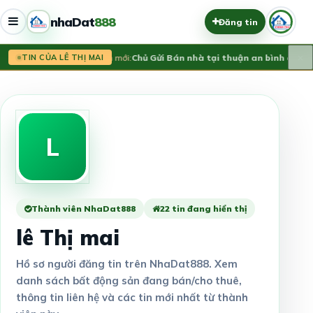
nhaDat
888
Đăng tin
×
Tin mới:
Chủ Gửi Bán nhà tại thuận an bình dương
TIN CỦA LÊ THỊ MAI
L
Thành viên NhaDat888
22 tin đang hiển thị
lê Thị mai
Hồ sơ người đăng tin trên NhaDat888. Xem
danh sách bất động sản đang bán/cho thuê,
thông tin liên hệ và các tin mới nhất từ thành