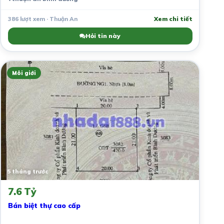
386 lượt xem · Thuận An
Xem chi tiết
Hỏi tin này
Môi giới
5 tháng trước
7.6 Tỷ
Bán biệt thự cao cấp