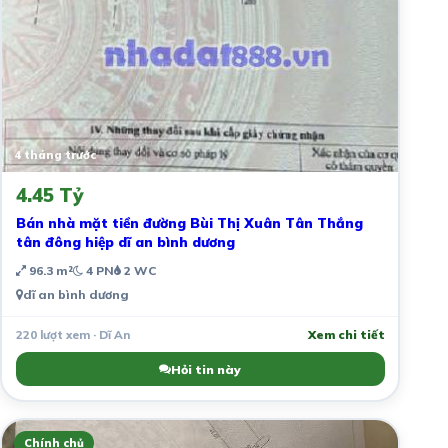
4 tháng trước
4.45 Tỷ
Bán nhà mặt tiền đường Bùi Thị Xuân Tân Thắng
tân đông hiệp dĩ an bình dương
96.3 m²
4 PN
2 WC
dĩ an bình dương
220 lượt xem · Dĩ An
Xem chi tiết
Hỏi tin này
Chính chủ