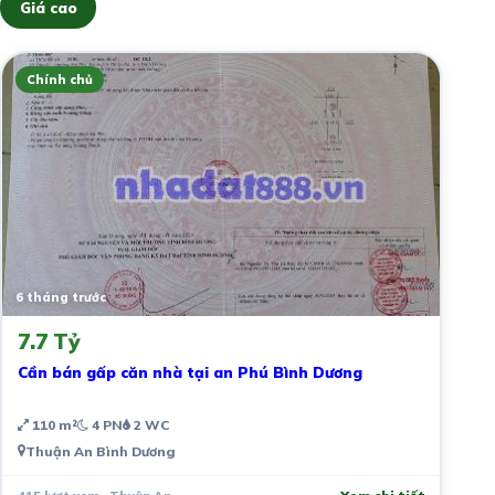
Giá cao
Chính chủ
6 tháng trước
7.7 Tỷ
Cần bán gấp căn nhà tại an Phú Bình Dương
110 m²
4 PN
2 WC
Thuận An Bình Dương