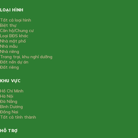
LOẠI HÌNH
Tất cả loại hình
Biệt thự
Căn hộ/Chung cư
Loại BĐS khác
Nhà mặt phố
Nhà mẫu
Nhà riêng
Trang trại, khu nghỉ dưỡng
Đất nền dự án
Đất riêng
KHU VỰC
Hồ Chí Minh
Hà Nội
Đà Nẵng
Bình Dương
Đồng Nai
Tất cả tỉnh thành
HỖ TRỢ