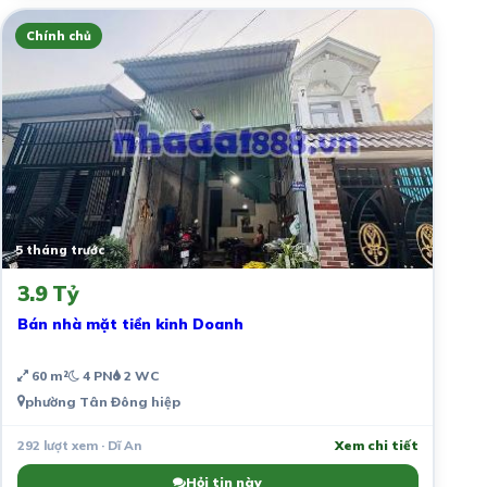
Chính chủ
5 tháng trước
3.9 Tỷ
Bán nhà mặt tiền kinh Doanh
60 m²
4 PN
2 WC
phường Tân Đông hiệp
292 lượt xem · Dĩ An
Xem chi tiết
Hỏi tin này