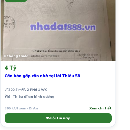
6 tháng trước
4 Tỷ
Cần bán gấp căn nhà tại lái Thiêu 58
200.7 m²
2 PN
1 WC
lái Thiêu dĩ an bình dương
395 lượt xem · Dĩ An
Xem chi tiết
Hỏi tin này