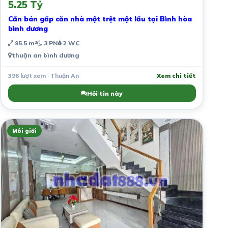
5.25 Tỷ
Cần bán gấp căn nhà một trệt một lầu tại Bình hòa
bình dương
95.5 m²
3 PN
2 WC
thuận an bình dương
396 lượt xem · Thuận An
Xem chi tiết
Hỏi tin này
Môi giới