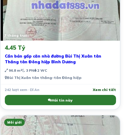
7 tháng trước
4.45 Tỷ
Cần bán gấp căn nhà đường Bùi Thị Xuân tân
Thắng tân Đông hiệp Bình Dương
96.8 m²
3 PN
2 WC
Bùi Thị Xuân tân thắng-tân Đông hiệp
242 lượt xem · Dĩ An
Xem chi tiết
Hỏi tin này
Môi giới