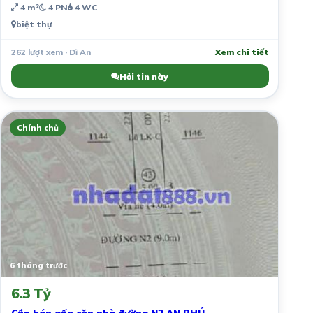
4 m²
4 PN
4 WC
biệt thự
262 lượt xem · Dĩ An
Xem chi tiết
Hỏi tin này
Chính chủ
6 tháng trước
6.3 Tỷ
Cần bán gấp căn nhà đường N2 AN PHÚ