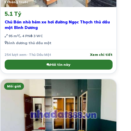
3 tháng trước
5.1 Tỷ
Chủ Bán nhà hẻm xe hơi đường Ngọc Thạch thủ dầu
một Bình Dương
95 m²
4 PN
3 WC
bình dương thủ dầu một
254 lượt xem · Thủ Dầu Một
Xem chi tiết
Hỏi tin này
Môi giới