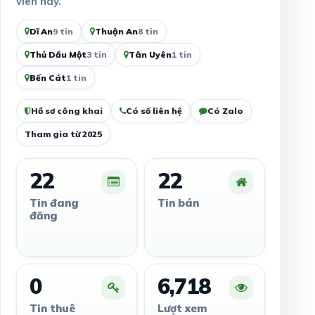
viên này.
Dĩ An
9 tin
Thuận An
8 tin
Thủ Dầu Một
3 tin
Tân Uyên
1 tin
Bến Cát
1 tin
Hồ sơ công khai
Có số liên hệ
Có Zalo
Tham gia từ 2025
22
22
Tin đang
Tin bán
đăng
0
6,718
Tin thuê
Lượt xem