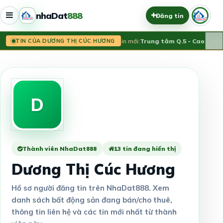
nhaDat
888
Đăng tin
×
Tin mới:
Trung tâm Q.5 - Cao Đạt 
TIN CỦA DƯƠNG THỊ CÚC HƯƠNG
D
Thành viên NhaDat888
13 tin đang hiển thị
Dương Thị Cúc Hương
Hồ sơ người đăng tin trên NhaDat888. Xem
danh sách bất động sản đang bán/cho thuê,
thông tin liên hệ và các tin mới nhất từ thành