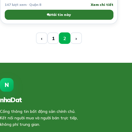
147 lượt xem · Quận 8
Xem chi tiết
Hỏi tin này
‹
1
2
›
N
nhaDat
888
Cổng thông tin bất động sản chính chủ.
Kết nối người mua và người bán trực tiếp,
không phí trung gian.