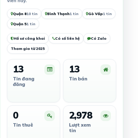
viên này.
Quận 8
10 tin
Bình Thạnh
1 tin
Gò Vấp
1 tin
Quận 5
1 tin
Hồ sơ công khai
Có số liên hệ
Có Zalo
Tham gia từ 2025
13
13
Tin đang
Tin bán
đăng
0
2,978
Tin thuê
Lượt xem
tin