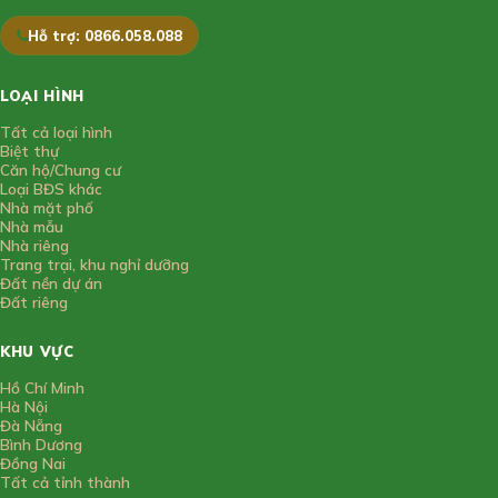
Hỗ trợ: 0866.058.088
LOẠI HÌNH
Tất cả loại hình
Biệt thự
Căn hộ/Chung cư
Loại BĐS khác
Nhà mặt phố
Nhà mẫu
Nhà riêng
Trang trại, khu nghỉ dưỡng
Đất nền dự án
Đất riêng
KHU VỰC
Hồ Chí Minh
Hà Nội
Đà Nẵng
Bình Dương
Đồng Nai
Tất cả tỉnh thành