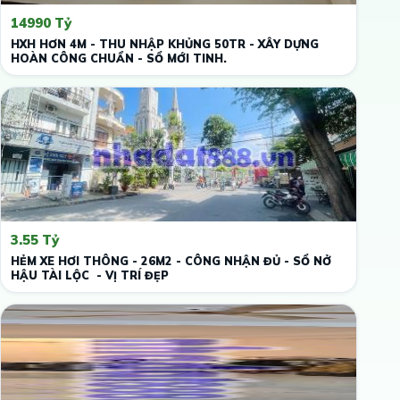
14990 Tỷ
HXH HƠN 4M - THU NHẬP KHỦNG 50TR - XÂY DỰNG
HOÀN CÔNG CHUẨN - SỔ MỚI TINH.
3.55 Tỷ
HẺM XE HƠI THÔNG - 26M2 - CÔNG NHẬN ĐỦ - SỔ NỞ
HẬU TÀI LỘC - VỊ TRÍ ĐẸP