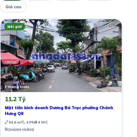
Giá cao
Môi giới
7 tháng trước
11.2 Tỷ
Mặt tiền kinh doanh Dương Bá Trạc phường Chánh
Hưng Q8
54.6 m²
4 PN
4 WC
CHÁNH HƯNG