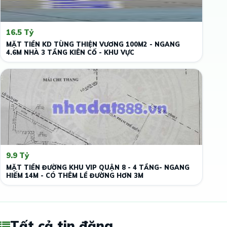
16.5 Tỷ
MẶT TIỀN KD TÙNG THIỆN VƯƠNG 100M2 - NGANG
4.6M NHÀ 3 TẦNG KIÊN CỐ - KHU VỰC
9.9 Tỷ
MẶT TIỀN ĐƯỜNG KHU VIP QUẬN 8 - 4 TẦNG- NGANG
HIẾM 14M - CÓ THÊM LỀ ĐƯỜNG HƠN 3M
Tất cả tin đăng